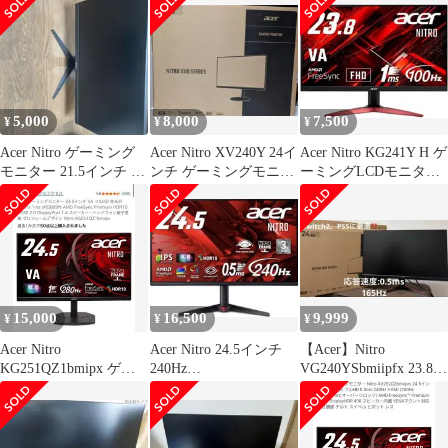
sRGB99% AMD
FreeSync Premium
HDR10 HDMI 2.0
DisplayPort 1.4 スピー
カー・ヘッドフォン端
子搭載
5,000
8,000
7,500
¥
¥
¥
Acer Nitro ゲーミング
Acer Nitro XV240Y 24イ
Acer Nitro KG241Y H ゲ
モニター 21.5インチ フ
ンチ ゲーミングモニタ
ーミングLCDモニタ
ルHD
ー
23.8インチ
15,000
16,500
9,999
¥
¥
¥
Acer Nitro
Acer Nitro 24.5インチ
【Acer】Nitro
KG251QZ1bmipx ゲー
240Hz
VG240YSbmiipfx 23.8イ
ミングモニター
VG250QW3bmiipx
ンチ 165Hz