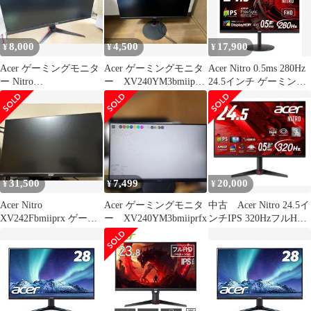
8,000
4,500
17,900
¥
¥
¥
Acer ゲーミングモニタ
Acer ゲーミングモニタ
Acer Nitro 0.5ms 280Hz
ー Nitro
ー XV240YM3bmiiprfx
24.5インチ ゲーミング
VG240YSbmiipfx 23.8
【訳あり】
モニター
31,500
7,499
20,000
¥
¥
¥
Acer Nitro
Acer ゲーミングモニタ
中古 Acer Nitro 24.5イ
XV242Fbmiiprx ゲーミ
ー XV240YM3bmiiprfx
ンチIPS 320HzフルHD
ングモニター 540hz
0.5ms