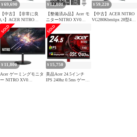
69,690
12,800
59,220
¥
¥
¥
【中古】【非常に良
【整備済み品】Acer モ
【中古】ACER NITRO
い】ACER NITRO
ニターNITRO XV0
VG280Kbmiipx 28型4K
VG280Kbmiipx 28型4K
23.8/FHD/IPS/0.5ms/200
ゲーミングモニター
ゲーミングモニター
Hz/HDMIx2/DP/チルト/
IPSパネル HDR10対応
IPSパネル HDR10対応
スイベル/高さ/ピボット
XV240YX1bmiiprxv
(PZ025221)
11,800
15,750
¥
¥
Acer ゲーミングモニタ
美品Acer 24.5インチ
ー NITRO XV0
IPS 240hz 0.5ms ゲーミ
23.8/FHD/IPS/0.5ms/180
ングモニター
Hz/HDMIx2/DP/チルト/
スイベル/高さ/ピボット
XV240YM3bmiiprfx
(PZ024091)