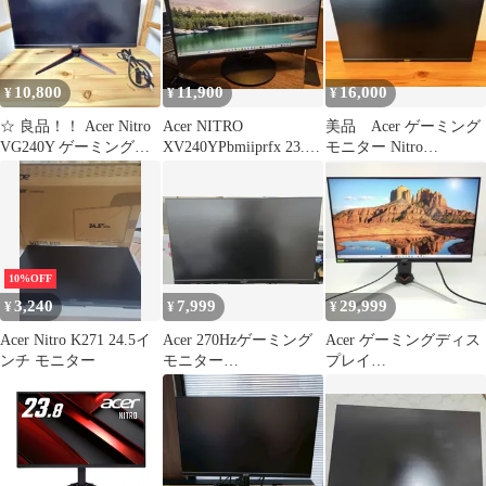
10,800
11,900
16,000
¥
¥
¥
☆ 良品！！ Acer Nitro
Acer NITRO
美品 Acer ゲーミング
VG240Y ゲーミングモ
XV240YPbmiiprfx 23.8
モニター Nitro
ニター エイサー
インチ 165Hz
VG252QXbmiipx
10%OFF
3,240
7,999
29,999
¥
¥
¥
Acer Nitro K271 24.5イ
Acer 270Hzゲーミング
Acer ゲーミングディス
ンチ モニター
モニター
プレイ
XV241YX【画面ノイズ
XV253QXbmiiprzx 24.5
あり】ジャンク
型