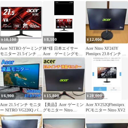
ルHD
Xbmiiprzx 24.5型ワイド
0.5ms
IPS 非光沢 フルHD
0.5ms(GTG) 240Hz
HDMI USB3.0 エイサー
モニター パソコン ゲー
ム 中古 W1
10,100
8,100
12,000
¥
¥
¥
Acer NITRO ゲーミング
林*様 日本エイサー
Acer Nitro XF243Y
モニター 21.5インチ 本
Acer ゲーミングモニ
Pbmiiprx 23.8インチ ゲ
体
ター Nitro 23.8インチ
ーミング
6,900
15,800
28,000
¥
¥
¥
Acer 21.5インチ モニタ
【美品】Acer ゲーミン
Acer XV252QFbmiiprx
ー NITRO VG220Q パソ
グモニター Nitro
PCモニター Nitro XV2
コン s9
VG240YSbmiipfx