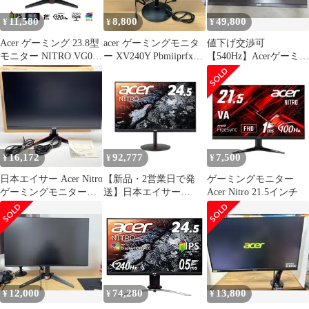
11,580
8,800
49,800
¥
¥
¥
Acer ゲーミング 23.8型
acer ゲーミングモニタ
値下げ交渉可
モニター NITRO VG0
ー XV240Y Pbmiiprfx
【540Hz】Acerゲーミン
23.8/FHD/IPS/1ms/120H
23.8インチ
グモニター
z/HDMI/DP/VGA/チル
XV242Fbmiiprx
ト VG240YGbmipx 【キ
ズあり】(PZ025219)
16,172
92,777
7,500
¥
¥
¥
日本エイサー Acer Nitro
【新品・2営業日で発
ゲーミングモニター
ゲーミングモニター
送】日本エイサー
Acer Nitro 21.5インチ
23.8インチ
XV252QFbmiiprx 24.5型
VG240YM3bmiipx
390Hz 0.5ms(GTG.Min.)
No3163
フルHD IPSパネル搭載
ゲーミングディスプレ
イ 1920×1080 スピーカ
ー搭...
12,000
74,280
13,800
¥
¥
¥