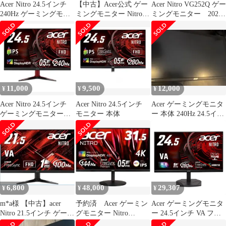
Acer Nitro 24.5インチ
【中古】Acer公式 ゲー
Acer Nitro VG252Q ゲー
240Hz ゲーミングモニ
ミングモニター Nitro
ミングモニター 2023
ター 本体
XV253QXbmiiprzx 24.5
年製
インチ IPS 非光沢 フル
HD 0.5ms(GTG,
Min.)240Hz HDMI
USB3.0 G-SYNC
Compatible VESA
11,000
9,500
12,000
¥
¥
¥
Acer Nitro 24.5インチ
Acer Nitro 24.5インチ
Acer ゲーミングモニタ
ゲーミングモニター
モニター 本体
ー 本体 240Hz 24.5イン
VG252Q
チ
6,800
48,000
29,307
¥
¥
¥
m*a様 【中古】acer
予約済 Acer ゲーミン
Acer ゲーミングモニタ
Nitro 21.5インチ ゲーミ
グモニター Nitro
ー 24.5インチ VA フル
ングモニター
XV322QK
HD 非光沢 280Hz 1ms