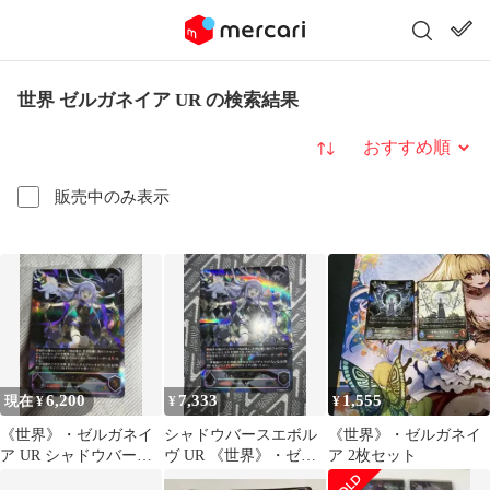
世界 ゼルガネイア UR の検索結果
並び替え
販売中のみ表示
6,200
7,333
1,555
現在 ¥
¥
¥
《世界》・ゼルガネイ
シャドウバースエボル
《世界》・ゼルガネイ
ア UR シャドウバース
ヴ UR 《世界》・ゼル
ア 2枚セット
エボルヴ
ガネイア