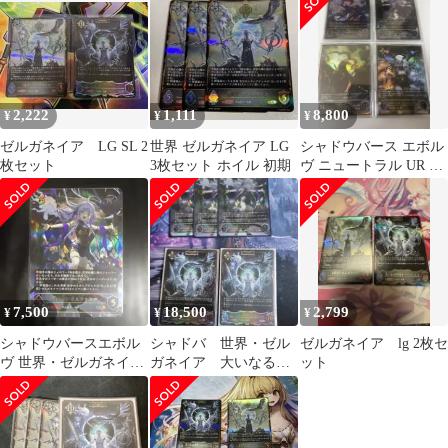
2,222
1,111
8,800
¥
¥
¥
ゼルガネイア LG SL 2
世界 ゼルガネイア LG
シャドウバース エボル
枚セット
3枚セット ホイル 初期
ヴ ニュートラル UR 4
枚セット
7,500
18,500
2,799
¥
¥
¥
シャドウバースエボル
シャドバ 世界・ゼル
ゼルガネイア lg 2枚セ
ヴ 世界・ゼルガネイア
ガネイア 大いなる世
ット
UR
界・ゼルガネイア
UR.SL5枚セット