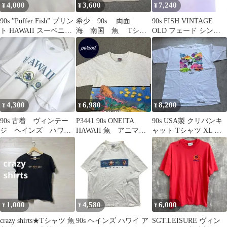
4,000
3,600
7,240
¥
¥
¥
90s ”Puffer Fish” プリン
希少 90s 両面
90s FISH VINTAGE
ト HAWAII スーベニア
海 南国 魚 Tシャ
OLD フェード シング
Tシャツ サイズM
ツ ヴィンテージ
ルステッチ Tシャツ
FRUIT OF THE LOOM
08052811 871
4,300
6,980
8,200
¥
¥
¥
90s 古着 ヴィンテー
P3441 90s ONEITA
90s USA製 クリバンキ
ジ ヘインズ ハワイ
HAWAII 魚 アニマ
ャット Tシャツ XL 魚
Tシャツ ホノルル
ル Tシャツ USA製
希少 シングルステッチ
ワイキキ
1,000
4,580
6,000
¥
¥
¥
crazy shirts★Tシャツ 魚
90s ヘインズ ハワイ ア
SGT.LEISURE ヴィン