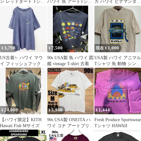
ン レッドダート Tシャ
ハワイ 魚 アートTシャ
カ ハワイ ヒナマンダイ
ツ 3XL 州魚
ツ ピンク
Tシャツ M
3,798
7,500
1,000
¥
¥
現在 ¥
US古着✨️ ハワイ マウ
90s USA製 魚 ハワイ 図
USA製 ハワイ アニマル
イ フィッシュフック T
鑑 vintage T-shirt 古着
Tシャツ 魚 動物 シング
シャツ L フェード感 ゆ
ルステッチ 80s 90s
るだぼ
24,000
3,980
1,444
¥
¥
¥
【ハワイ限定】KITH
90s USA製 ONEITA ハ
Fresh Produce Sportswear
Hawaii Fish Mサイズ
ワイ コナ アートプリン
Tシャツ HAWAII
ト Tシャツ M 白