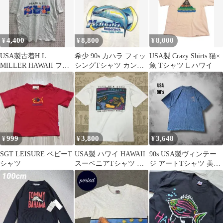
リント 半袖Tシャツ 古
着 #K6529
4,400
8,800
8,000
¥
¥
¥
USA製古着H.L.
希少 90s カハラ フィッ
USA製 Crazy Shirts 猫×
MILLER HAWAII フィ
シングTシャツ カンパ
魚 Tシャツ L ハワイ
ッシュアート 半袖Tシ
チ Hanesボディ L相当
ャツ
999
3,800
3,648
¥
¥
¥
SGT LEISURE ベビーT
USA製 ハワイ HAWAII
90s USA製ヴィンテー
シャツ
スーベニアTシャツ 魚
ジ アートTシャツ 美フ
シングルステッチ 90s
ェード 民族タイダイT