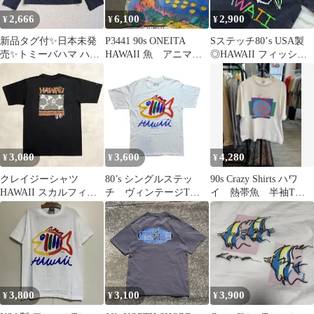
2,666
6,100
2,900
¥
¥
¥
新品タグ付✨日本未発
P3441 90s ONEITA
Sステッチ80’s USA製
売✨トミーバハマ ハワ
HAWAII 魚 アニマ
◎HAWAII フィッシュ
イ 長袖カットソー
ル Tシャツ USA製
ヴィンテージT黒 M
100cm
3,080
3,600
4,280
¥
¥
¥
クレイジーシャツ
80’s シングルステッ
90s Crazy Shirts ハワ
HAWAII スカルフィッ
チ ヴィンテージTシ
イ 熱帯魚 半袖Tシ
シュ 半袖 Tシャツ ブラ
ャツ 希少 お魚
ャツ USA製 L
ック
マウイ ハワイ
3,800
3,100
3,900
¥
¥
¥