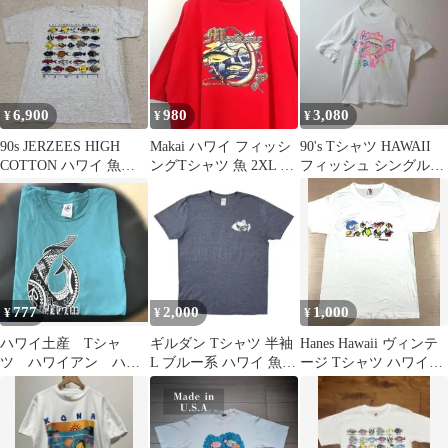
6,900
980
3,080
¥
¥
¥
90s JERZEES HIGH
Makai ハワイ フィッシ
90's Tシャツ HAWAII
COTTON ハワイ 魚図
ングTシャツ 魚 2XL ビ
フィッシュ シングルス
鑑 アートTシャツ
ッグシルエット 古着
テッチ アート
777
2,000
1,000
¥
¥
¥
ハワイ土産 Tシャ
ギルダン Tシャツ 半袖
Hanes Hawaii ヴィンテ
ツ ハワイアン ハワ
L ブルー系 ハワイ 魚
ージ Tシャツ ハワイ
イアングリーン
ロゴ アメリカ古着 614
1999年製 キッズL