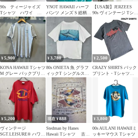
90s ティージャイズ
YNOT HAWAII ハーフ
【USA製】JERZEES
Tシャツ ハワイ シ
パンツ メンズ S 総柄
90s ヴィンテージ Tシャ
ングルステッチ L
ショートパンツ イージ
ツ ハワイ 魚 Mサイズ
ー
5,900
3,780
2,500
¥
¥
¥
KONA HAWAII Tシャツ
80s ONIETA 魚 グラフ
CRAZY SHIRTS バック
M グレー バックプリン
ィックT シングルステ
プリント・Tシャツ・
ト ハワイ 魚T 古着
ッチ M
グレー 魚 85338
5,200
888
3,800
¥
現在 ¥
¥
ヴィンテージ
Stedman by Hanes
00s AULANI HAWAIIミ
SGT.LEISURE®︎ ハワイ
Hawaii Tシャツ 古
ッキーマウス Tシャツ