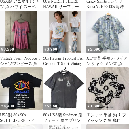
USA製 アニマルTシャ
00's NORTH SHORE
Crazy Shirts Tシャツ
ツ 魚 ハワイ スーベニ
HAWAII サーファー 古
Kona Y2K90s00s 海洋生
ア シングルステッチ
着 Tシャツ
物
90s
3,550
3,900
5,690
¥
¥
¥
Vintage Fresh Produce T
90s Hawaii Tropical Fish
XL/古着 半袖 ハワイア
シャツワンピース 魚
Graphic T-Shirt Vintage
ン シャツ メンズ 魚 カ
Single Stitch Style White
メ コットン ハワイ製
Tee Art Print Made in
ネイビー【spe】
USA Look S
26may21
4,400
5,980
1,800
¥
¥
¥
USA製 80s-90s
80s USA製 Stedman 鬼
Ｔシャツ 半袖 釣り フ
SGT.LEISURE フィッ
フェード 両面プリント
ィッシング 魚 鳥目 プ
シュ Tシャツ 黒 L
ヴィンテージTシャツ
リント ホワイト Ｓ（日