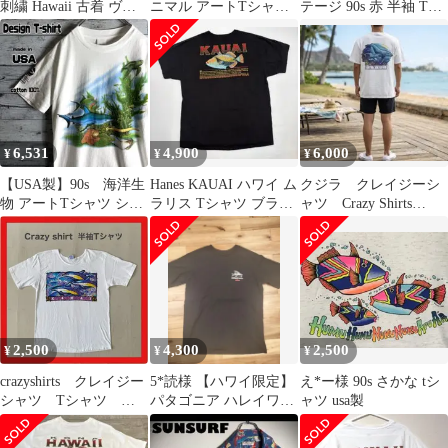
刺繍 Hawaii 古着 ヴィ
ニマル アートTシャツ
テージ 90s 赤 半袖 Tシ
ンテージ
メンズXL シングルステ
ャツ L
ッチ
6,531
4,900
6,000
¥
¥
¥
【USA製】90s 海洋生
Hanes KAUAI ハワイ ム
クジラ クレイジーシ
物 アートTシャツ シン
ラリス Tシャツ ブラッ
ャツ Crazy Shirts
グルステッチ 両面プ
ク
Hawaii 90s
リント
2,500
4,300
2,500
¥
¥
¥
crazyshirts クレイジー
5*読様 【ハワイ限定】
え*ー様 90s さかな tシ
シャツ Tシャツ カ
パタゴニア ハレイワ店
ャツ usa製
ットソー 半袖 イル
限定 Pataloha トビウオ
カ クレヨン 魚