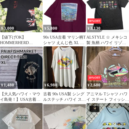
30%OFF
3,000
5,800
3,130
¥
¥
¥
【値下げOK】
90s USA古着 マリン柄T
ALSTYLE ☆ メキシコ
HOMMERHERD
シャツ えんじ色 XL ハ
製 魚柄 ハワイ リゾー
SPEARGUNS US古着T
ワイビーチ熱帯魚tシャ
ト フィッシュ プリント
シャツ XL
ツ
Tシャツ グレー L アメ
カジ 良品 ユーズド 古
着 アルスタイル■S3035
10%OFF
1,480
6,980
2,680
¥
¥
¥
【大人気ハワイ・マウ
古着 90s USA製 シング
アニマル Tシャツ ハワ
イ島発！】USA古着
ルステッチ ハワイ スー
イ ステート フィッシュ
PAIA FISHMARKET レ
ベニアTシャツ Tシャツ
フムフムヌクヌクアプ
ストラン オリジナルT
アア サンゴ グラフィッ
シャツ DIRECT TEES
ク 茶色 - 90s Mサイズ
ダイレクト・ティーズ
古着 ビンテージ used
サイズXL ブラック メ
vintage p10/