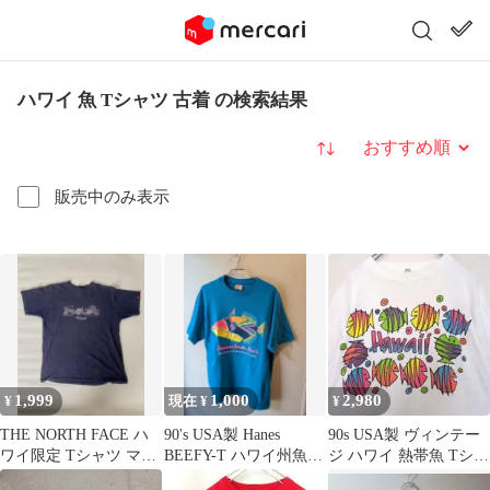
ハワイ 魚 Tシャツ 古着 の検索結果
並び替え
販売中のみ表示
1,999
1,000
2,980
¥
現在 ¥
¥
THE NORTH FACE ハ
90's USA製 Hanes
90s USA製 ヴィンテー
ワイ限定 Tシャツ マウ
BEEFY-T ハワイ州魚
ジ ハワイ 熱帯魚 Tシャ
イ
プリントTシャツ
ツ 白 シングルステッチ