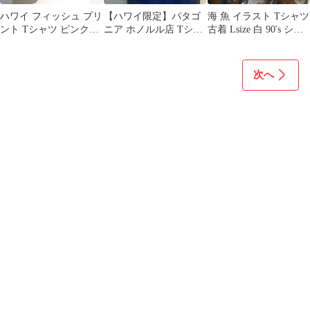
ハワイ フィッシュ プリ
【ハワイ限定】パタゴ
海 魚 イラスト Tシャツ
ント Tシャツ ピンク
ニア ホノルル店 Tシャ
古着 Lsize 白 90's シン
made in USA
ツ L スリムフィット ネ
グルステッチ
イビー
次へ