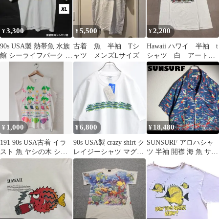
3,300
5,500
2,200
¥
¥
¥
90s USA製 熱帯魚 水族
古着 魚 半袖 Tシ
Hawaii ハワイ 半袖 t
館 シーライフパーク 魚
ャツ メンズLサイズ
シャツ 白 アート
ヴィンテージ tシャツ
90s アニマル 動物
魚 海
1,000
6,800
18,480
¥
¥
¥
191 90s USA古着 イラ
90s USA製 crazy shirt ク
SUNSURF アロハシャ
スト 魚 ヤシの木 シン
レイジーシャツ マグロ
ツ 半袖 開襟 海 魚 サー
グルステッチ Tシャツ
魚群 グラフィック デザ
フ ハワイ 紺 L
イン プリント 半袖 Tシ
ャツ ホワイト 魚 USED
ヴィンテージ ビンテー
ジ アメリカ古着 メンズ
Mサイズ