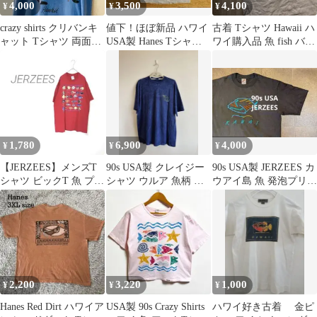
4,000
3,500
4,100
¥
¥
¥
crazy shirts クリバンキ
値下！ほぼ新品 ハワイ
古着 Tシャツ Hawaii ハ
ャット Tシャツ 両面プ
USA製 Hanes Tシャツ
ワイ購入品 魚 fish バッ
リント ハワイ
00s Kalapana
クプリント
1,780
6,900
4,000
¥
¥
¥
【JERZEES】メンズT
90s USA製 クレイジー
90s USA製 JERZEES カ
シャツ ビックT 魚 プリ
シャツ ウルア 魚柄 バ
ウアイ島 魚 発泡プリン
ント hawaii 綿100
ックプリント Tシャツ
ト Tシャツ L 黒
L
2,200
3,220
1,000
¥
¥
¥
Hanes Red Dirt ハワイア
USA製 90s Crazy Shirts
ハワイ好き古着 金ピ