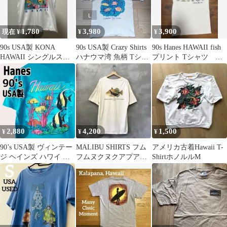
1,780
3,980
3,900
現在 ¥
¥
¥
90s USA製 KONA
90s USA製 Crazy Shirts
90s Hanes HAWAII fish
HAWAII シングルステ
ハナウマ湾 魚柄 Tシャ
プリント Tシャツ
ッチT 魚 ヴィンテージ
ツ L 白
archive
2,880
4,200
1,500
¥
¥
¥
90’s USA製 ヴィンテー
MALIBU SHIRTS フム
アメリカ古着Hawaii T-
ジ ヘインズ ハワイ 熱
フムヌクヌクアプアア
ShirtホノルルM
帯魚 アート Tシャツ 青
Tシャツ ハワイ 魚