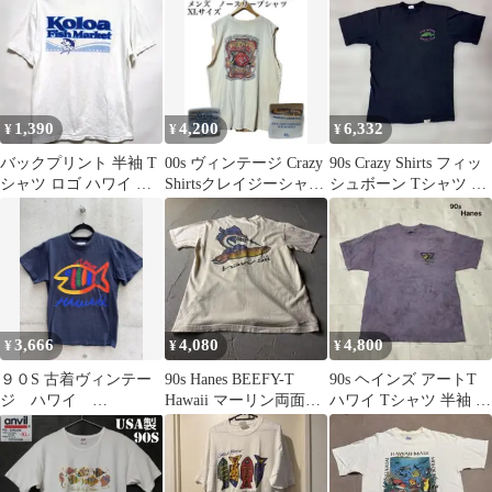
本SM）
1,390
4,200
6,332
¥
¥
¥
バックプリント 半袖 T
00s ヴィンテージ Crazy
90s Crazy Shirts フィッ
シャツ ロゴ ハワイ 魚
Shirtsクレイジーシャツ
シュボーン Tシャツ ク
白 M コットン
ノースリーブXL
レイジーシャツ
3,666
4,080
4,800
¥
¥
¥
９０S 古着ヴィンテー
90s Hanes BEEFY-T
90s ヘインズ アートT
ジ ハワイ
Hawaii マーリン両面プ
ハワイ Tシャツ 半袖 両
SGT.LEISURE Tシャ
リント Tシャツ
面プリントロゴ 魚
ツ S