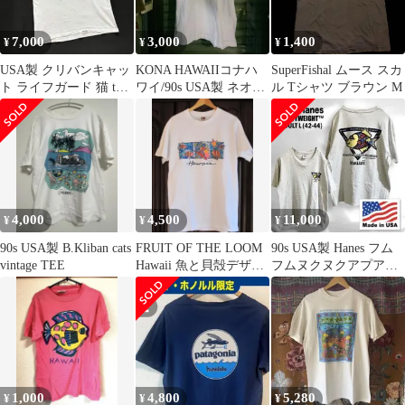
7,000
3,000
1,400
¥
¥
¥
USA製 クリバンキャッ
KONA HAWAIIコナハ
SuperFishal ムース スカ
ト ライフガード 猫 tシ
ワイ/90s USA製 ネオン
ル Tシャツ ブラウン M
ャツ 海外古着 ネコt 猫t
カラー 魚 Tシャツ
4,000
4,500
11,000
¥
¥
¥
90s USA製 B.Kliban cats
FRUIT OF THE LOOM
90s USA製 Hanes フム
vintage TEE
Hawaii 魚と貝殻デザイ
フムヌクヌクアプアア
ン Tシャツ
両面プリントTシャツ L
1,000
4,800
5,280
¥
¥
¥