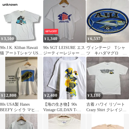
魚Tee アメリカ製
着 ヴィンテージ
60%OFF
3,500
1,340
6,537
¥
¥
¥
90s J.K. Kliban Hawaii
90s SGT LEISURE エス
ヴィンテージ Tシャ
猫 アートTシャツ USA
ジーティーレジャー T
ツ キハダマグロ
製 XL
シャツ グラフィックプ
165kg ハワイ州記録
リント ホワイト Sサイ
魚 プリント
ズ メンズ 古着 アメカ
ジ ストリート レトロ
12,800
2,400
3,180
¥
¥
¥
80s USA製 Hanes
【海の生き物】90s
古着 ハワイ リゾート
BEEFY シイラ マヒマ
Vintage GILDAN T-
Crazy Shirt クレイジー
ヒ Tシャツ L
SHIRT ギルダン ホワイ
シャツ魚Tシャツ 美品
ト 熱帯魚 フィッシュ
海の生き物 アニマル プ