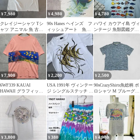
ンズ
7,980
4,980
4,780
¥
¥
¥
クレイジーシャツ Tシ
90s Hanes ヘインズ フ
ハワイ カウアイ島 ヴィ
ャツ アニマル 魚 古着
ィッシュアート 魚
ンテージ 魚類図鑑グラ
90s USA製 XL 白
Tシャツ ハワイ US
フィック Tシャツ L
古着
7,900
2,200
2,500
¥
¥
¥
6WF339 KAUAI
USA 1991年 ヴィンテー
90sCrazyShirts魚総柄 ポ
HAWAII グラフィックT
ジ シングルステッチ T
ロシャツ M ブルーグレ
シャツ 熱帯魚
シャツ 魚
ーハワイアン 古着
3,800
380
4,980
¥
¥
¥