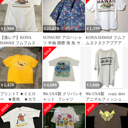
海 KAUAI
HAWAII ハワイ アメ
カジ ストリート ユ
ニセックス 男女兼
用 MEDIUM
1,900
25,670
1,599
¥
¥
¥
【激レア】KONA
SUNSURF アロハシャ
KONA HAWAII フムフ
HAWAII フムフムヌク
ツ 半袖 開襟 海 魚 サー
ムヌクヌクアプアア グ
ヌクアプアア Tシャ
フ ハワイ 紺 L
ラフィックTシャツ
ツ Hanes
Hanes
2,420
4,600
2,660
¥
¥
¥
プリントT ★イエロ
90s USA製 クリバンキ
90s USA製 crazy shirt
ー ★黄色 ★カラフ
ャット Tシャツ
アニマルフィッシュ
ルt-shirt ★hans ★ヘイ
古着 Tシャツ
ンズ ★XLサイズ
★Humahumu Nukunuku
Apua'a ★protect our
hawaii stage fish