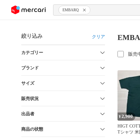
ンツにスキップ
EMBARQ
絞り込み
EMB
クリア
カテゴリー
販売
ブランド
サイズ
販売状況
出品者
2,900
¥
HIGT COT
商品の状態
Tシャツ 