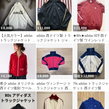
サイズ
8,000
11,000
13,000
¥
¥
¥
【人気カラー】adidas
adidas 西ドイツ製 トラ
★80s★adidas ATP 西ド
トラックジャケット ベ
ックジャケット ジャー
イツ製 ワインレッド ト
ージュ×ブラウン
ジ
ラックジャケット
6,500
8,000
12,000
¥
¥
現在 ¥
希少 adidas オリジナル
adidas ヴィンテージ ト
70s adidas トラックジャ
西ドイツ復刻 ウール混
ラックジャケット 西ド
ケット 西ドイツ製
トラックジャケット
イツ製