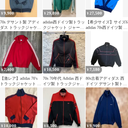
9,900
29,800
27,500
¥
¥
¥
70s デサント製 アディ
adidas西ドイツ製トラッ
【希少サイズ】サイズ6
ダス トラックジャケッ
クジャケット ジャージ
adidas 70s西ドイツ製 ト
ト ブルー 紺
7 OPTI 緑白 ロゴなし
ラックジャケット
7,400
10,500
7,180
¥
¥
¥
【激レア】adidas 70's
70s 70年代 Adidas 西ド
80s古着アディダス 西
トラックジャケット 西
イツ製 トラックジャケ
ドイツ デサント製トラ
ドイツ製 ヴィンテージ
ット 曲がりジッパー
ックジャケット ATS 黒
色 S
10,000
8,500
9,900
¥
¥
¥