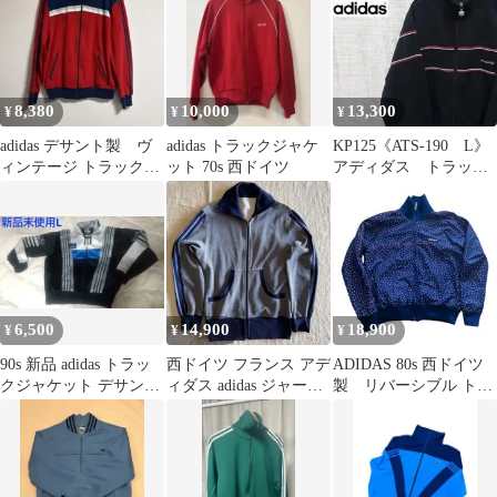
8,380
10,000
13,300
¥
¥
¥
adidas デサント製 ヴ
adidas トラックジャケ
KP125《ATS-190 L》
ィンテージ トラックジ
ット 70s 西ドイツ
アディダス トラック
ャケット 5 80s 90s
ジャケット 西ドイツ
デサント
6,500
14,900
18,900
¥
¥
¥
90s 新品 adidas トラッ
西ドイツ フランス アデ
ADIDAS 80s 西ドイツ
クジャケット デサント
ィダス adidas ジャージ
製 リバーシブル トラ
アディダス ジャージ
ヴィンテージ 70s
ックジャケット