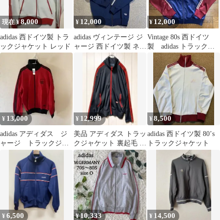
8,000
12,000
12,000
現在 ¥
¥
¥
adidas 西ドイツ製 トラ
adidas ヴィンテージ ジ
Vintage 80s 西ドイツ
ックジャケット レッド
ャージ 西ドイツ製 ネイ
製 adidas トラックジ
ビー
ャケット
13,000
12,999
8,500
¥
¥
¥
adidas アディダス ジ
美品 アディダス トラッ
adidas 西ドイツ製 80’s
ャージ トラックジャ
クジャケット 裏起毛 曲
トラックジャケット
ケット 60s 西ドイツ
がりポケット 西ドイツ
黒 L
6,500
10,333
14,500
¥
¥
¥