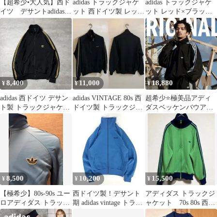
【超希少•大人気】西ド
adidas トラックジャケ
adidas トラックジャケ
イツ デサントadidasト
ット 西ドイツ製 レッド
ット レッド×ブラック
ラックジャケット ブ
ブラック S
サイズMサイズ
ルー
8,400
11,000
18,880
¥
¥
¥
adidas 西ドイツ デサン
adidas VINTAGE 80s 西
超希少⭐極美品アディ
ト製 トラックジャケッ
ドイツ製 トラックジャ
ダスベッケンバウアー
ト トレフォイル ハイネ
ケット ブラック
トラックジャケットXL
ック
相当 常田大希着用
8,500
10,200
15,500
¥
¥
¥
【極希少】80s-90s ユー
西ドイツ製！デサント
アディダス トラックジ
ロアディダス トラック
期 adidas vintage トラッ
ャケット 70s 80s 西ド
ジャケット 水色 OPTI
クジャケット S
イツ デサント 2号