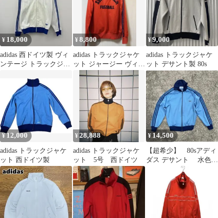
18,000
8,800
9,000
¥
¥
¥
adidas 西ドイツ製 ヴィ
adidas トラックジャケ
adidas トラックジャケ
ンテージ トラックジャ
ット ジャージー ヴィン
ット デサント製 80s
ケット 1号 B15
テージ 希少 西ドイ
ツ製
12,000
28,888
14,500
¥
¥
¥
adidas トラックジャケ
adidas トラックジャケ
【超希少】 80sアディ
ット 西ドイツ製
ット 5号 西ドイツ
ダス デサント 水色
ネイビー 刺繍ロゴ 2
号