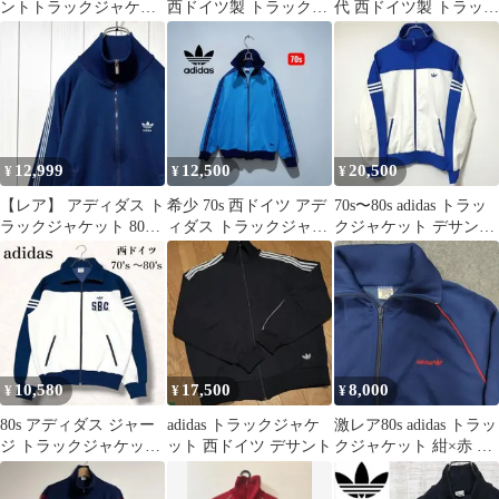
ントトラックジャケッ
西ドイツ製 トラックジ
代 西ドイツ製 トラック
トトレフォイルロゴ刺
ャケット
ジャケット
繍ミシガンカラー
12,999
12,500
20,500
¥
¥
¥
【レア】 アディダス ト
希少 70s 西ドイツ アデ
70s〜80s adidas トラッ
ラックジャケット 80s
ィダス トラックジャケ
クジャケット デサント/
西ドイツ ネイビー 刺繍
ット デサント 美品 2
西ドイツタグ/4号
ロゴ
ブル
10,580
17,500
8,000
¥
¥
¥
80s アディダス ジャー
adidas トラックジャケ
激レア80s adidas トラッ
ジ トラックジャケット
ット 西ドイツ デサント
クジャケット 紺×赤 レ
アユニD着用 デサント
アカラー 西ドイツ
製 M