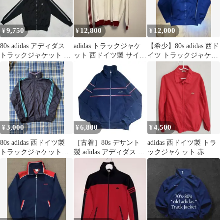
9,750
12,800
12,000
¥
¥
¥
80s adidas アディダス
adidas トラックジャケ
【希少】80s adidas 西ド
トラックジャケット ジ
ット 西ドイツ製 サイズ
イツ トラックジャケッ
ャージ ブルゾン
4
ト デサント社
3,000
6,800
4,500
¥
¥
¥
80s adidas 西ドイツ製
［古着］80s デサント
adidas 西ドイツ製 トラ
トラックジャケット
製 adidas アディダス ト
ックジャケット 赤
ユーロヴィンテージ
ラックジャケット西ド
イツ