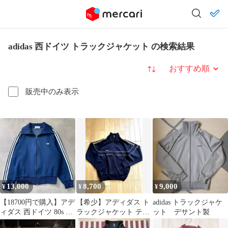
adidas 西ドイツ トラックジャケット の検索結果
並び替え
販売中のみ表示
13,000
8,700
9,000
¥
¥
¥
【18700円で購入】アデ
【希少】アディダス ト
adidas トラックジャケ
ィダス 西ドイツ 80s ト
ラックジャケット テク
ット デサント製
ラックジャケット S
ノ 西ドイツ ⭐︎美品⭐︎ M