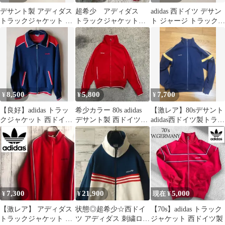
デサント製 アディダス
超希少 アディダス
adidas 西ドイツ デサン
トラックジャケット 西
トラックジャケット
ト ジャージ トラックジ
ドイツタグ
西ドイツ製 ヴィンテ
ャケット M ヴィンテー
ージ 70S～80S
ジ
8,500
5,800
7,700
¥
¥
¥
【良好】adidas トラッ
希少カラー 80s adidas
【激レア】80sデサント
クジャケット 西ドイツ
デサント製 西ドイツ製
adidas西ドイツ製トラッ
製 70s ヴィンテージ
トラックジャケット
クジャケットジャージ
メンズＳ
7,300
21,900
5,000
¥
¥
現在 ¥
【激レア】 アディダス
状態◎超希少☆西ドイ
【70s】adidas トラック
トラックジャケット 西
ツ アディダス 刺繍ロゴ
ジャケット 西ドイツ製