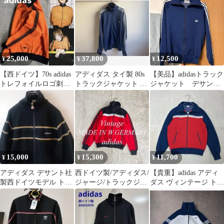
レア
25,000
37,800
12,500
¥
¥
¥
【西ドイツ】70s adidas
アディダス タイ製 80s
【美品】adidasトラック
トレフォイルロゴ刺繍
トラックジャケット ジ
ジャケット デサント
トラックジャケット M
ャージ
製西ドイツ3号70s ネイ
ビー
15,000
15,300
11,700
¥
¥
¥
アディダス デサント社
西ドイツ製/アディダス/
【貴重】adidas アディ
製西ドイツモデル トラ
ジャージ/トラックジャ
ダス ヴィンテージ トラ
ックジャケットジャー
ケット
ックジャケット デサン
ジ上着 メンズL
ト M