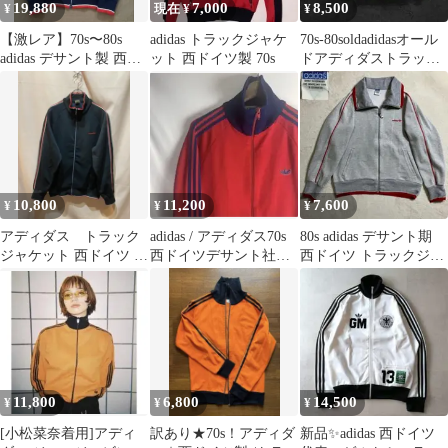
19,880
7,000
8,500
¥
現在 ¥
¥
【激レア】70s〜80s
adidas トラックジャケ
70s-80soldadidasオール
adidas デサント製 西ド
ット 西ドイツ製 70s
ドアディダストラック
イツ トラックジャケ
ジャケットデサント刺
ット
繍
10,800
11,200
7,600
¥
¥
¥
アディダス トラック
adidas / アディダス70s
80s adidas デサント期
ジャケット 西ドイツ デ
西ドイツデサント社製
西ドイツ トラックジャ
サント ビンテージ ジ
トラックジャケット
ケット トレフォイル
ャージ 黒 L
11,800
6,800
14,500
¥
¥
¥
[小松菜奈着用]アディ
訳あり★70s！アディダ
新品✨adidas 西ドイツ