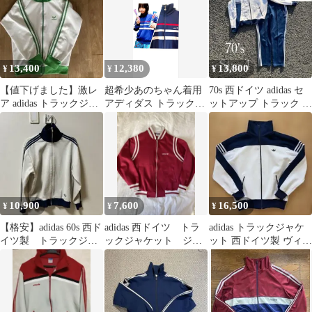
13,400
12,380
13,800
¥
¥
¥
【値下げました】激レ
超希少あのちゃん着用
70s 西ドイツ adidas セ
ア adidas トラックジャ
アディダス トラックジ
ットアップ トラック ジ
ケット デサント
ャケット 西ドイツ
ャケット パンツ
70s80s
10,900
7,600
16,500
¥
¥
¥
【格安】adidas 60s 西ド
adidas 西ドイツ トラ
adidas トラックジャケ
イツ製 トラックジャ
ックジャケット ジャ
ット 西ドイツ製 ヴィン
ケット
ージ
テージ