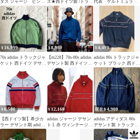
ダス ジャージ ビンテ
ス★西ドイツ製 /トラッ
代表 ゲルトミュラー
ージ
クジャケット/目無し
トラックジャケットM
サイズ
16,999
8,980
4,499
¥
¥
¥
70s adidas トラックジャ
【m228】70s-80s adidas
adidas 80s トラックジャ
ケット 西ドイツ デサン
デサント製 西ドイツト
ケット ブラック 西ドイ
ト 4号 グリーン
ラックジャケット
ツ製 短丈 Y2K
6,500
12,160
4,900
¥
¥
現在 ¥
【西ドイツ製】希少カ
adidas ジャージ デサン
adidas アディダス 80s
ラー デサント期 adidas
ト L 赤 ヴィンテージ
デサント製 トラックジ
トラックジャケット
アユニD着用 デサント
ャケット ジャージ
赤・灰
製