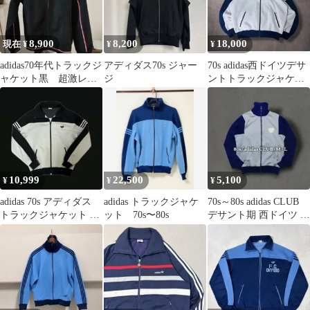
8,900
8,200
18,000
現在 ¥
¥
¥
adidas70年代トラックジ
アディダス70s ジャー
70s adidas西ドイツデサ
ャケット黒 超激レア
ジ
ントトラックジャケッ
新品未使用品 S
ト ジャージsize6ATP
10,999
22,500
5,100
¥
¥
¥
adidas 70s アディダス
adidas トラックジャケ
70s～80s adidas CLUB
トラックジャケット 西
ット 70s〜80s
デサント期 西ドイツ ト
ドイツ製 デサント 3
ラックジャケット