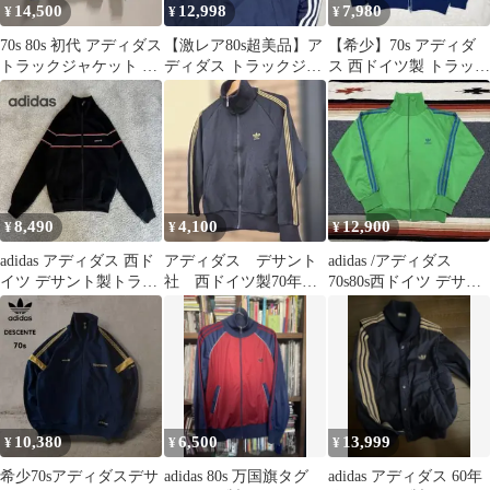
14,500
12,998
7,980
¥
¥
¥
70s 80s 初代 アディダス
【激レア80s超美品】ア
【希少】70s アディダ
トラックジャケット 西
ディダス トラックジャ
ス 西ドイツ製 トラック
ドイツタグ 在原みゆ紀
ケットM デサント製背
ジャケット チーム刺繍
面JAPAN
サイズ4
8,490
4,100
12,900
¥
¥
¥
adidas アディダス 西ド
アディダス デサント
adidas /アディダス
イツ デサント製トラッ
社 西ドイツ製70年
70s80s西ドイツ デサン
クジャケット ATS 80s
代 ブラック トラッ
ト社製トラックジャケ
クジャケット
ット
10,380
6,500
13,999
¥
¥
¥
希少70sアディダスデサ
adidas 80s 万国旗タグ
adidas アディダス 60年