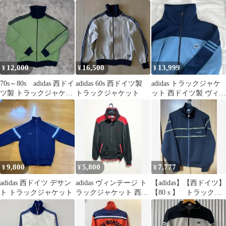
ドイツ デサント ビンテ
トラックジャケット デ
ージ 赤
サント M
12,000
16,500
13,999
¥
¥
¥
70s～80s adidas 西ドイ
adidas 60s 西ドイツ製
adidas トラックジャケ
ツ製 トラックジャケッ
トラックジャケット
ット 西ドイツ製 ヴィン
ト
テージ
9,800
5,800
7,777
¥
¥
¥
adidas 西ドイツ デサン
adidas ヴィンテージ ト
【adidas】【西ドイツ】
ト トラックジャケット
ラックジャケット 西ド
【80 s 】 トラックジ
イツ製 80s 70s
ャケット Mサイズ