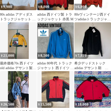
9,980
8,800
6,800
¥
¥
¥
80s adidas アディダス
adidas 西ドイツ製 トラ
80sヴィンテージ西ドイ
トラックジャケット デ
ックジャケット 赤黒 M
ツadidasトラックジャケ
サント製 西ドイツ L
ットジャージ古着デサ
ント
21,000
8,500
7,999
¥
¥
¥
最終価格70s 西ドイツ
adidas 80年代 トラック
希少デッドストック
old adidas デサント製
ジャケット 西ドイツ デ
adidas デサント期 西
トラックジャケット
サント 古着 アディダス
ドイツ トラックジャ
ケット 黒
26,500
15,500
10,000
¥
¥
¥