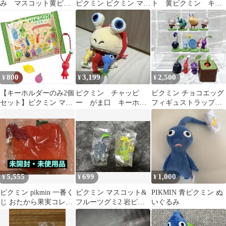
み マスコット黄ピク
ピクミン ピクミン マス
ト 黄ピクミン キー
ミン(葉)
コット＆フルーツグミ2
ホルダー
800
3,199
2,500
¥
¥
¥
【キーホルダーのみ2個
ピクミン チャッピ
ピクミン チョコエッグ
セット】ピクミン マス
ー がま口 キーホル
フィギュストラップ
コット＆フルーツグミ2
ダー
キーホルダー マスコ
キーホルダー
ット 無限
5,555
699
1,000
¥
¥
¥
ピクミン pikmin 一番く
ピクミン マスコット&
PIKMIN 青ピクミン ぬ
じ おたから果実コレク
フルーツグミ2 岩ピク
いぐるみ
ション A賞 赤ピクミン
ミン ヒカリピクミン
キーホルダー