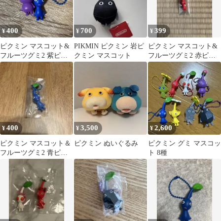
400
700
399
¥
¥
¥
ピクミン マスコット&
PIKMIN ピクミン 岩ピ
ピクミン マスコット&
フルーツグミ2 紫ピク
クミン マスコット
フルーツグミ2 赤ピク
ミン&青ピクミン 2点セ
ミン
ット
400
3,500
2,600
¥
¥
¥
ピクミン マスコット＆
ピクミン ぬいぐるみ
ピクミン グミ マスコッ
フルーツグミ2 青ピク
ト 8種
ミン 新品