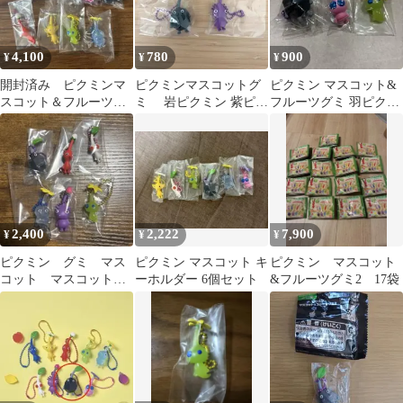
4,100
780
900
¥
¥
¥
開封済み ピクミンマ
ピクミンマスコットグ
ピクミン マスコット&
スコット＆フルーツグ
ミ 岩ピクミン 紫ピク
フルーツグミ 羽ピクミ
ミ2 コンプリート セッ
ミン セット
ン 岩ピクミン 光ピク
ト
ミン
2,400
2,222
7,900
¥
¥
¥
ピクミン グミ マス
ピクミン マスコット キ
ピクミン マスコット
コット マスコット&
ーホルダー 6個セット
&フルーツグミ2 17袋
フルーツグミ2