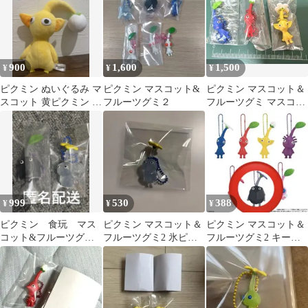
900
1,600
1,500
¥
¥
¥
ピクミン ぬいぐるみ マ
ピクミン マスコット&
ピクミン マスコット＆
スコット 黄ピクミン 正
フルーツグミ２
フルーツグミ マスコッ
規品
ト キーホルダー 早い者
勝ち
999
530
388
¥
¥
¥
ピクミン 食玩 マス
ピクミン マスコット＆
ピクミン マスコット＆
コット&フルーツグミ2
フルーツグミ2 氷ピク
フルーツグミ2 キーホ
アクリルキーホルダー
ミン ストラップ キーホ
ルダー セット
2個セット
ルダー