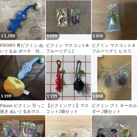
1,100
699
450
¥
¥
¥
PIKMIN 青ピクミン ぬ
ピクミン マスコット&
ピクミン マスコット＆
いぐるみ ポーチ 任天
フルーツグミ2
フルーツグミ ヒカリピ
堂
クミン
399
599
888
¥
¥
¥
Pikmin ピクミン 引っこ
【ピクミングミ】マス
ピクミン グミ キーホル
抜き ぬいぐるみマスコ
コット2個セット
ダー 2個セット
ット（青）