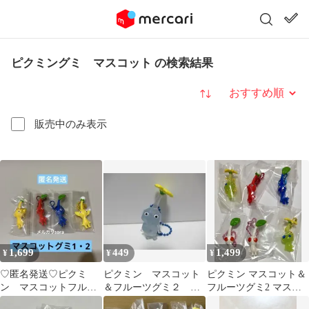
ピクミングミ マスコット の検索結果
並び替え
販売中のみ表示
1,699
449
1,499
¥
¥
¥
♡匿名発送♡ピクミ
ピクミン マスコット
ピクミン マスコット＆
ン マスコットフルー
＆フルーツグミ２ 氷
フルーツグミ2 マスコ
ツグミ1・2 キーホルダ
ピクミン キーホルダ
ット まとめ売り