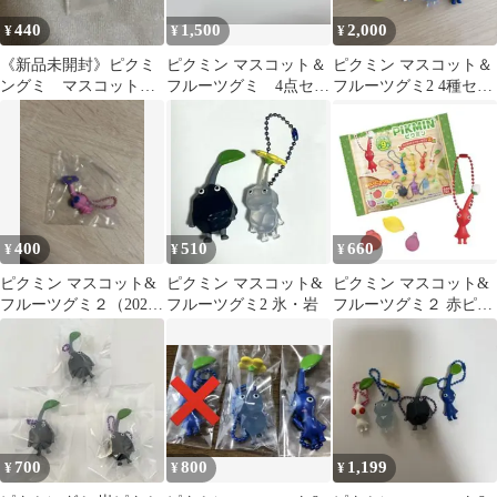
440
1,500
2,000
¥
¥
¥
《新品未開封》ピクミ
ピクミン マスコット＆
ピクミン マスコット＆
ングミ マスコット
フルーツグミ 4点セッ
フルーツグミ2 4種セッ
チャーム 白ピクミン
ト
ト
400
510
660
¥
¥
¥
ピクミン マスコット&
ピクミン マスコット&
ピクミン マスコット&
フルーツグミ２（2025
フルーツグミ2 氷・岩
フルーツグミ２ 赤ピク
リニューアル） 羽ピク
ミン 黒ピクミン
ミン
700
800
1,199
¥
¥
¥