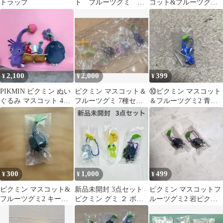
トラップ
ト フルーツグミ 未
コット&フルーツグミ2
開封品 キーホルダ
ヒカリピクミン 2個
ー ボールチェーン
2,100
2,000
399
¥
¥
¥
PIKMIN ピクミン ぬい
ピクミン マスコット＆
⑩ピクミン マスコット
ぐるみ マスコット 4種
フルーツグミ 7種セッ
＆フルーツグミ2 青ピ
セット 赤、青、紫、
ト
クミン キーホルダー
岩
300
1,000
499
¥
¥
¥
ピクミン マスコット&
新品未開封 3点セット
ピクミン マスコットフ
フルーツグミ2 キーホ
ピクミン グミ ２ ボー
ルーツグミ2 岩ピクミ
ルダー 岩ピクミン
ルチェーン付き マスコ
ン ２匹セット
ット