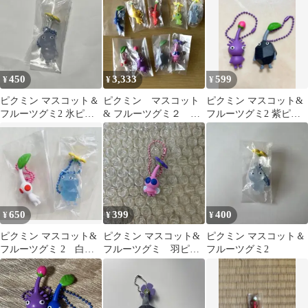
ー 4個まとめ売り
ー
450
3,333
599
¥
¥
¥
ピクミン マスコット＆
ピクミン マスコット
ピクミン マスコット&
フルーツグミ2 氷ピク
& フルーツグミ２ ス
フルーツグミ2 紫ピク
ミン ストラップ キーホ
トラップ 9種セット
ミン&岩ピクミン 2点セ
ルダー
おまけつき
ット
650
399
400
¥
¥
¥
ピクミン マスコット&
ピクミン マスコット&
ピクミン マスコット＆
フルーツグミ 2 白ピ
フルーツグミ 羽ピク
フルーツグミ2
クミン 氷ピクミン
ミン キーホルダー