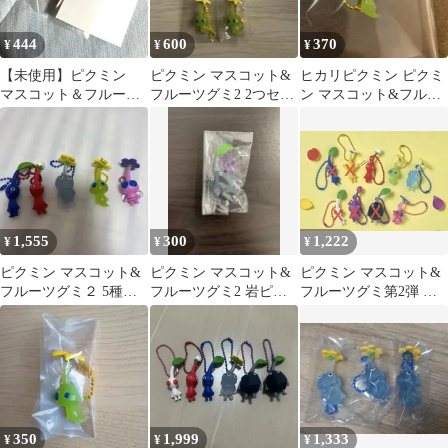
444
600
370
¥
¥
¥
【未使用】ピクミン
ピクミン マスコット&
ヒカリピクミン ピクミ
マスコット＆フルーツ
フルーツグミ2 2つセッ
ン マスコット&フルー
グミ2 赤ピクミン
ト
ツグミ2
1,555
300
1,222
¥
¥
¥
ピクミン マスコット&
ピクミン マスコット&
ピクミン マスコット&
フルーツグミ２ 5種セ
フルーツグミ2 岩ピク
フルーツグミ第2弾 ボ
ット
ミン キーホルダー
ールチェーン 3点
350
1,999
1,333
¥
¥
¥