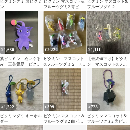
ピクミングミ 岩ピクミ
ピクミン マスコット&
ピクミン マスコット&
ン
フルーツグミ2 青ピク
フルーツグミ２
ミン と氷ピクミン 2個
セット
1,680
2,222
1,111
¥
¥
¥
紫ピクミン ぬいぐる
ピクミン マスコット
【最終値下げ】ピクミ
み 三英貿易 ピクミ
&フルーツグミ２ 7種
ン マスコット&フル
ンぬいぐるみ
セット
ーツグミ 光ピクミン
羽ピクミン氷ピクミン
1,222
399
728
¥
¥
¥
ピクミングミ キーホル
ピクミン マスコット&
ピクミンマスコット&
ダー
フルーツグミ2 白ピク
フルーツグミ2 岩ピク
ミン
ミン