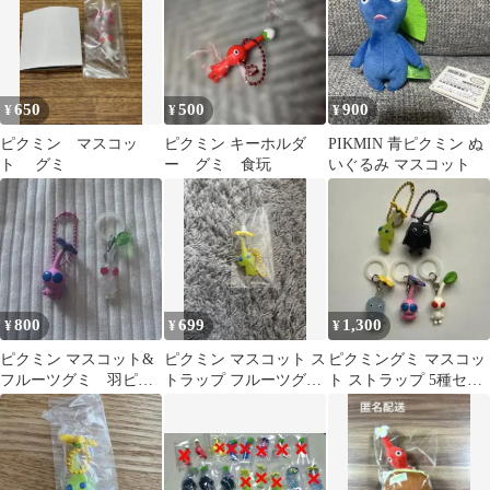
650
500
900
¥
¥
¥
ピクミン マスコッ
ピクミン キーホルダ
PIKMIN 青ピクミン ぬ
ト グミ
ー グミ 食玩
いぐるみ マスコット
800
699
1,300
¥
¥
¥
ピクミン マスコット&
ピクミン マスコット ス
ピクミングミ マスコッ
フルーツグミ 羽ピク
トラップ フルーツグ
ト ストラップ 5種セッ
ミン めじるしアクセ
ミ ボールチェーン
ト めじるしカスタム
サリー 白ピクミン
匿名発送