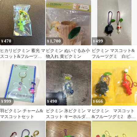
ミ2
ミン 光 青 キーホルダ
ミン
ー
470
1,700
499
¥
¥
¥
ヒカリピクミン 蓄光 マ
ピクミン ぬいぐるみ小
ピクミン マスコット&
スコット&フルーツグ
物入れ 黄ピクミン
フルーツグミ 白ピク
ミ2
ミン 岩ピクミン
999
490
666
¥
¥
¥
羽ピクミン チャーム&
ピクミン 氷ピクミン マ
ピクミン マスコット
マスコットセット
スコット キーホルダー
&フルーツグミ2 赤ピ
グミ
クミンと岩ピクミン２
個セット