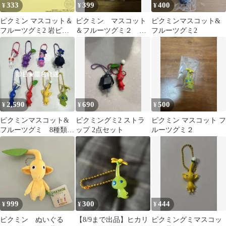
333
399
400
¥
¥
¥
ピクミン マスコット＆
ピクミン マスコット
ピクミンマスコット&
フルーツグミ2 岩ピク
＆フルーツグミ２ ヒ
フルーツグミ2
ミン チャーム
カリピクミン
2,590
690
500
¥
¥
¥
ピクミンマスコット&
ピクミングミ2 ストラ
ピクミン マスコット フ
フルーツグミ 8種類セ
ップ 2点セット
ルーツグミ２
ット
999
300
444
¥
¥
¥
ピクミン ぬいぐる
【8/9まで出品】ヒカリ
ピクミングミマスコッ