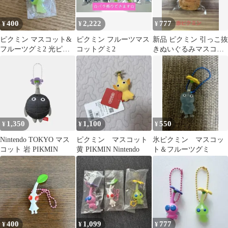
400
2,222
777
¥
¥
¥
ピクミン マスコット&
ピクミン フルーツマス
新品 ピクミン 引っこ抜
フルーツグミ2 光ピク
コットグミ2
きぬいぐるみマスコッ
ミン
ト
1,350
1,100
550
¥
¥
¥
Nintendo TOKYO マス
ピクミン マスコット
氷ピクミン マスコッ
コット 岩 PIKMIN
黄 PIKMIN Nintendo
ト＆フルーツグミ
400
1,099
777
¥
¥
¥