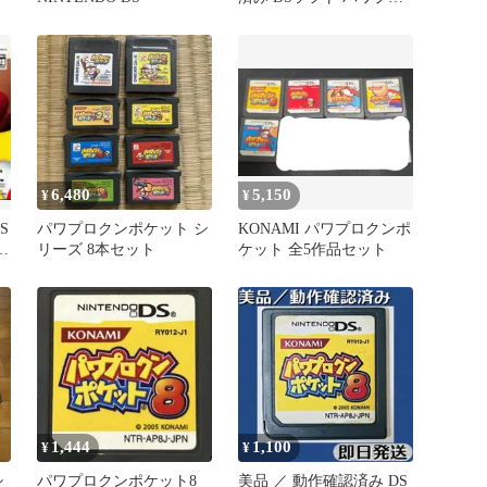
クンポケット8 即日発送
6,480
5,150
¥
¥
S
パワプロクンポケット シ
KONAMI パワプロクンポ
ケ
リーズ 8本セット
ケット 全5作品セット
1,444
1,100
¥
¥
シ
パワプロクンポケット8
美品 ／ 動作確認済み DS