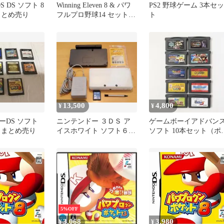
3DS DS ソフト 8
Winning Eleven 8 & パワ
PS2 野球ゲーム 3本セッ
まとめ売り
フルプロ野球14 セット
ト
PS2ソフト
13,500
4,800
¥
¥
ーDS ソフト
ニンテンドー ３ＤＳ ア
ゲームボーイアドバン
 まとめ売り
イスホワイト ソフト６本
ソフト 10本セット（ポ
付き
モン、逆転裁判3、遊戯
王ほか）
5%OFF
3,068
3,980
¥
¥