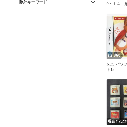
除外キーワード
9・１４
くにおくん
ル部 等 
2,860
¥
NDS パ
ト13
2,23
現在 ¥