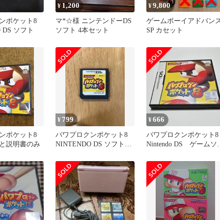
1,200
9,800
¥
¥
ンポケット8
マ*☆様 ニンテンドーDS
ゲームボーイアドバン
O DS ソフト
ソフト 4本セット
SP カセット
799
666
¥
¥
ンポケット8
パワプロクンポケット8
パワプロクンポケット8
と説明書のみ
NINTENDO DS ソフトの
Nintendo DS ゲームソ
み
ト