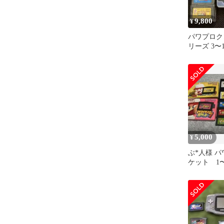
9,800
¥
パワプロク
リーズ 3〜
5,000
¥
ぶ*人様 
ケット 1
GB GBA D