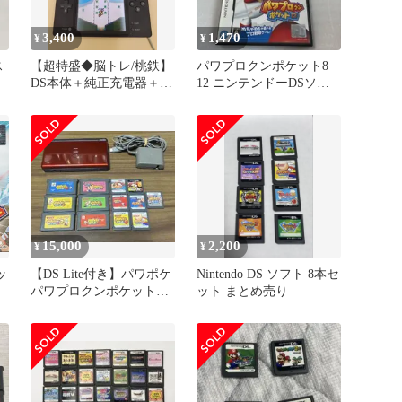
3,400
1,470
¥
¥
ス
【超特盛◆脳トレ/桃鉄】
パワプロクンポケット8
DS本体＋純正充電器＋名
12 ニンテンドーDSソフ
作ソフト6本！収納カバ
ト 2本セット
ー付
15,000
2,200
¥
¥
ッ
【DS Lite付き】パワポケ
Nintendo DS ソフト 8本セ
パワプロクンポケット
ット まとめ売り
1〜13セット 動作確認済