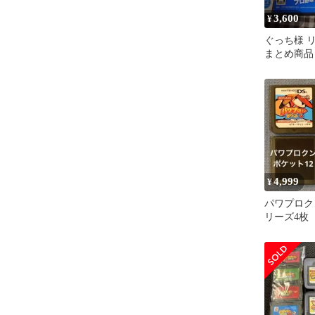
3,600
¥
ぐっち様 リ
まとめ商品
4,999
¥
パワプロク
リーズ4枚