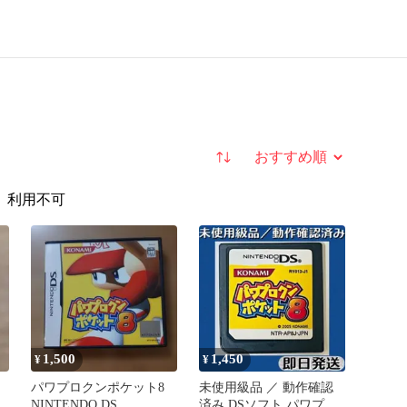
並び替え
利用不可
1,500
1,450
¥
¥
パワプロクンポケット8
未使用級品 ／ 動作確認
NINTENDO DS
済み DSソフト パワプロ