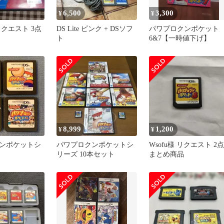
6,500
3,300
¥
¥
クエスト 3点
DS Lite ピンク + DSソフ
パワプロクンポケット
ト
6&7【一時値下げ】
8,999
1,200
¥
¥
ンポケットシ
パワプロクンポケットシ
Wsofu様 リクエスト 2点
リーズ 10本セット
まとめ商品