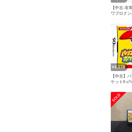
【中古-非
ワプロクン
6,570
¥
【中古】パ
ケット8 o7r