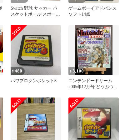
ポ
Switch 野球 サッカー バ
ゲームボーイアドバンス
スケットボール スポーツ
ソフト14点
ゲーム 8点
480
3,100
¥
¥
」
パワプロクンポケット8
ニンテンドードリーム
2005年12月号 どうぶつの
森/Wii特集/ASH