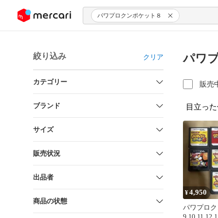
ンツにスキップ
パワプロクンポケット８
絞り込み
パワプ
クリア
カテゴリー
販売
ブランド
目立った
サイズ
販売状況
出品者
4,950
¥
商品の状態
パワプロク
9 10 11 12