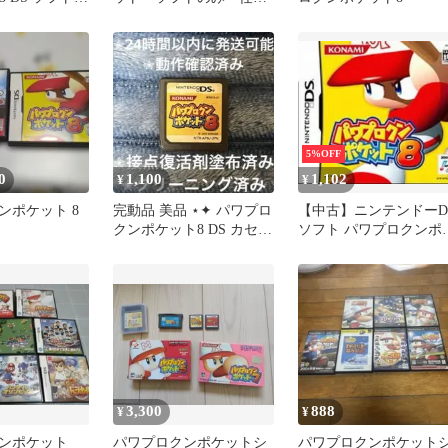
堂DSケース付き
5%OFF
0
1,100
1,102
¥
¥
ンポケット 8
完動品 美品 ⋆✦ パワプロ
【中古】ニンテンドーD
クンポケット8 DS カセッ
ソフト パワプロクンポ
ト
ット8
3,300
888
¥
¥
ンポケット
パワプロクンポケットシ
パワプロクンポケット