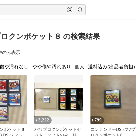
ロクンポケット８ の検索結果
中のみ表示
傷や汚れなし
やや傷や汚れあり
個人
送料込み(出品者負担)
3,222
799
¥
¥
ンポケット 8
パワプロクンポケットセ
ニンテンドーDS パワプ
 13 DS ソフト 7
ット ソフトのみ 任天
ロクンポケット8