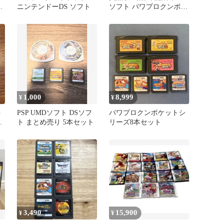
ト
ニンテンドーDS ソフト
ソフト パワプロクンポケ
ット8 即日発送
1,000
8,999
¥
¥
ト
PSP UMDソフト DSソフ
パワプロクンポケットシ
ト まとめ売り 5本セット
リーズ8本セット
ワ
3,490
15,900
¥
¥