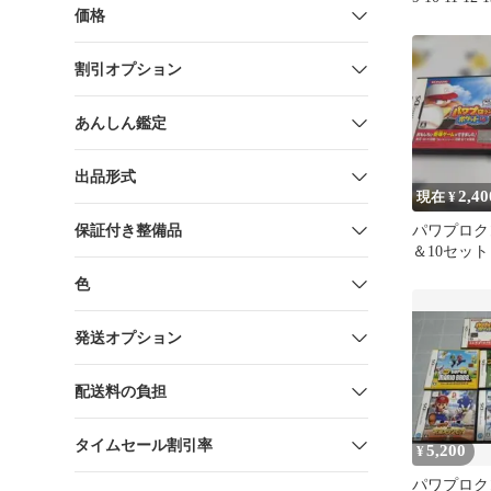
価格
本セット
割引オプション
あんしん鑑定
出品形式
2,40
現在 ¥
保証付き整備品
パワプロク
＆10セット
色
発送オプション
配送料の負担
タイムセール割引率
5,200
¥
パワプロク