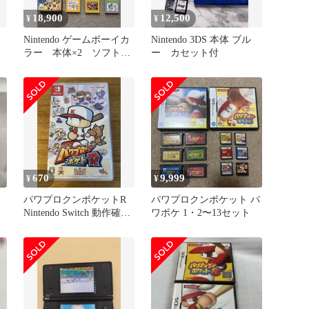
18,900
12,500
¥
¥
Nintendo ゲームボーイカ
Nintendo 3DS 本体 ブル
ラー 本体×2 ソフト
ー カセット付
×10
670
9,999
¥
¥
パワプロクンポケットR
パワプロクンポケット パ
Nintendo Switch 動作確認
ワポケ 1・2〜13セット
済み