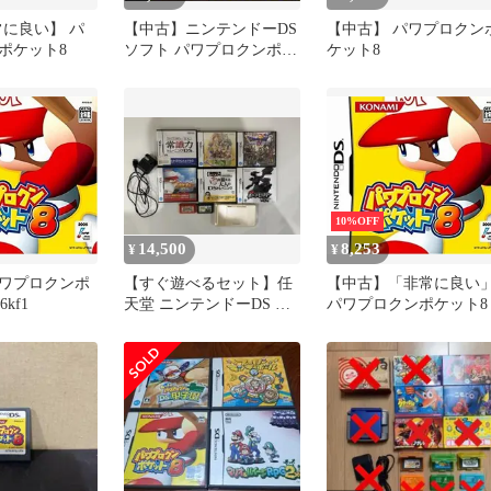
常に良い】 パ
【中古】ニンテンドーDS
【中古】 パワプロクン
ポケット8
ソフト パワプロクンポケ
ケット8
ット13
10%OFF
14,500
8,253
¥
¥
ワプロクンポ
【すぐ遊べるセット】任
【中古】「非常に良い
6kf1
天堂 ニンテンドーDS 本
パワプロクンポケット8
体とソフトセット8本