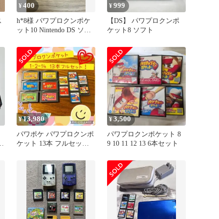
400
999
¥
¥
ス
h*8様 パワプロクンポケ
【DS】 パワプロクンポ
ット10 Nintendo DS ソフ
ケット8 ソフト
ト
13,980
3,500
¥
¥
パワポケ パワプロクンポ
パワプロクンポケット 8
フ
ケット 13本 フルセット
9 10 11 12 13 6本セット
動作確認済 動作不良対応
あり