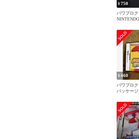
750
¥
パワプロク
NINTEND
460
¥
パワプロク
パッケージ