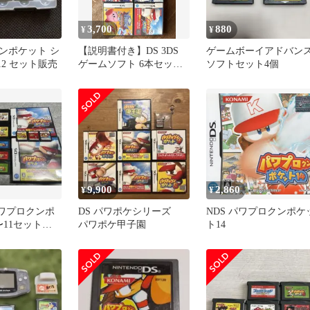
3,700
880
¥
¥
ンポケット シ
【説明書付き】DS 3DS
ゲームボーイアドバン
12 セット販売
ゲームソフト 6本セット
ソフトセット4個
まとめ売り 任天堂
9,900
2,860
¥
¥
パワプロクンポ
DS パワポケシリーズ
NDS パワプロクンポケ
〜11セット
パワポケ甲子園
ト14
S