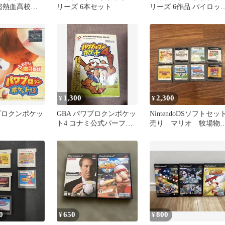
 超熱血高校
リーズ 6本セット
リーズ 6作品 パイロッ
 ドッジボー
になろう！2
計8本
1,300
2,300
¥
¥
ワプロクンポケッ
GBA パワプロクンポケッ
NintendoDSソフトセッ
ト4 コナミ公式パーフェ
売り マリオ 牧場物
クトガイド
語 どうぶつの森 パ
プロ
0
650
800
¥
¥