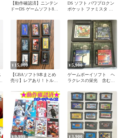
【動作確認済】ニンテン
DS ソフト パワプロクン
ドーDS ゲームソフト8点
ポケット ファミスタ ま
セット
とめ売り セット
15,000
5,900
¥
¥
ス
【GBAソフト9本まとめ
ゲームボーイソフト ヘ
ケ
売り】レアあり！トルネ
ラクレスの栄光 含む
コの大冒険2 / KOF EX2
8本セット
他
9,999
3,900
¥
¥