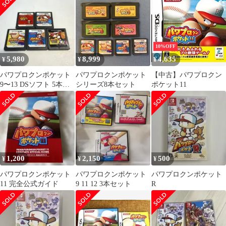
ンスタ・マリオ
インメント
10%OFF
5,980
8,999
4,635
¥
¥
¥
パワプロクンポケット
パワプロクンポケット
【中古】パワプロクン
9〜13 DSソフト 5本セ
シリーズ8本セット
ポケット11
ット
1,200
2,150
500
¥
¥
¥
パワプロクンポケット
パワプロクンポケット
パワプロクンポケット
11 完全公式ガイド
9 11 12 3本セット
R