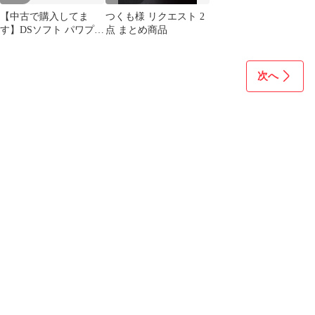
【中古で購入してま
つくも様 リクエスト 2
す】DSソフト パワプロ
点 まとめ商品
クンポケット11
次へ