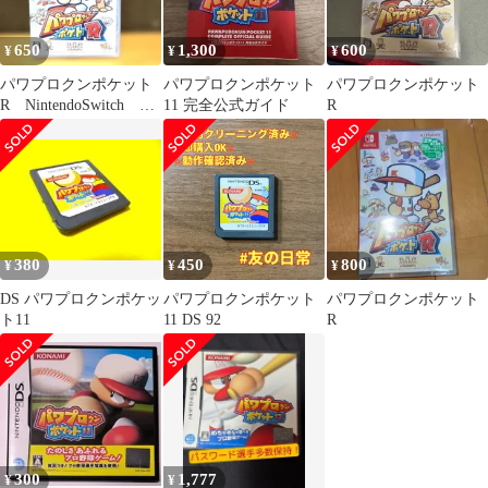
650
1,300
600
¥
¥
¥
パワプロクンポケット
パワプロクンポケット
パワプロクンポケット
R NintendoSwitch
11 完全公式ガイド
R
Switch 新品未開封!
380
450
800
¥
¥
¥
DS パワプロクンポケッ
パワプロクンポケット
パワプロクンポケット
ト11
11 DS 92
R
300
1,777
¥
¥