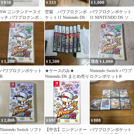
850
333
1,000
¥
¥
¥
SW ニンテンドースイ
空箱 パワプロクンポ
パワプロクンポケット
ッチ パワプロクンポケ
ケット11 Nintendo DS
11 NINTENDO DS ソフ
ットR ゲーム ゲームソ
ト
フト
1,200
1,500
1,800
¥
¥
現在 ¥
パワプロクンポケット
★ケースのみ★
Nintendo Switch パワプ
R
Nintendo DS まとめ売り
ロクンポケットR
2,000
690
888
¥
¥
¥
Nintendo Switch ソフト
【中古】ニンテンドー
パワプロクンポケット