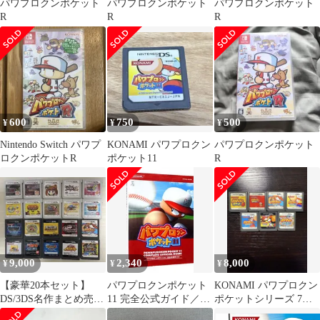
パワプロクンポケット
パワプロクンポケット
パワプロクンポケット
R
R
R
600
750
500
¥
¥
¥
Nintendo Switch パワプ
KONAMI パワプロクン
パワプロクンポケット
ロクンポケットR
ポケット11
R
9,000
2,340
8,000
¥
¥
¥
【豪華20本セット】
パワプロクンポケット
KONAMI パワプロクン
DS/3DS名作まとめ売り
11 完全公式ガイド／コ
ポケットシリーズ 7本
（星のカービィ・ジャ
ナミメディアエンタテ
セット