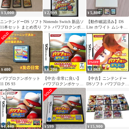
3,000
2,999
5,800
¥
¥
¥
ニンテンドーDS ソフト
Nintendo Switch 新品ソ
【動作確認済み】DS
11本セット まとめ売り
フト パワプロクンポケ
Lite ホワイト ムシキン
ットR 2大早期購入特典
グ ほか4本セット
(有効期限は不明) 株式
会社 コナミデジタルエ
ンタテインメント
5%OFF
400
6,200
3,068
¥
¥
¥
パワプロクンポケット
【中古-非常に良い】
【中古】ニンテンドー
11 DS 93
パワプロクンポケット
DSソフト パワプロクン
11
ポケット13
1,440
599
15,900
¥
¥
¥