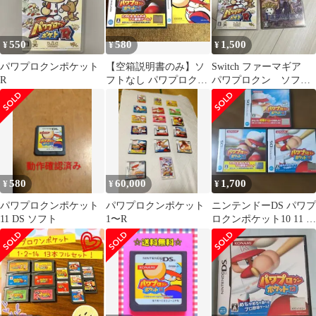
550
580
1,500
¥
¥
¥
パワプロクンポケット
【空箱説明書のみ】ソ
Switch ファーマギア
R
フトなし パワプロクン
パワプロクン ソフト2
ポケット11
本
580
60,000
1,700
¥
¥
¥
パワプロクンポケット
パワプロクンポケット
ニンテンドーDS パワプ
11 DS ソフト
1〜R
ロクンポケット10 11 12
セット