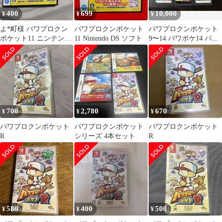
400
699
10,000
¥
¥
¥
よ*町様 パワプロクン
パワプロクンポケット
パワプロクンポケット
ポケット11 ニンテンド
11 Nintendo DS ソフト
9〜14 パワポケ14 パワ
ーDS
ポケ13 パワポケ9
700
2,780
670
¥
¥
¥
パワプロクンポケット
パワプロクンポケット
パワプロクンポケット
R
シリーズ 4本セット
R
580
400
500
¥
¥
¥