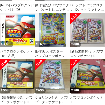
[bn:15] パワプロクンポ
動作確認済 パワプロク
DS ソフト パワプロク
ケット11 DS
ンポケット11 ニンテン
ンポケット ファミスタ
ドーDS
まとめ売り セット
3,680
16,980
800
¥
¥
¥
パワプロクンポケット
旧作B2大 ポスター
[新品未開封×2] パワプ
11(中古品)
パワプロクンポケット
ロクンポケットR
11
999
699
700
¥
¥
¥
【動作確認済み】パワ
シュリンク付き パワ
パワプロクンポケット
プロクンポケット11 DS
プロクンポケットR
11