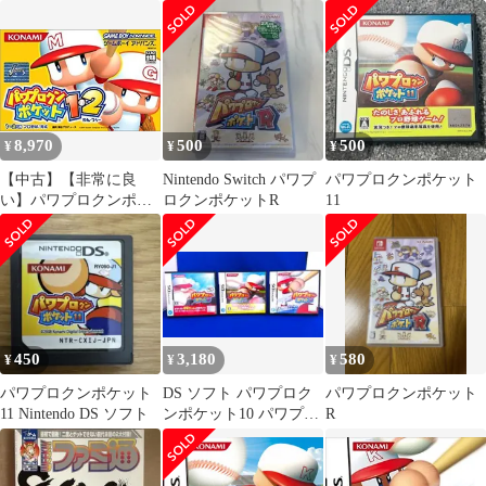
Nintendo
スイッチ
8,970
500
500
¥
¥
¥
【中古】【非常に良
Nintendo Switch パワプ
パワプロクンポケット
い】パワプロクンポケ
ロクンポケットR
11
ット1・2［GAMEBOY
ADVANCE］
450
3,180
580
¥
¥
¥
パワプロクンポケット
DS ソフト パワプロク
パワプロクンポケット
11 Nintendo DS ソフト
ンポケット10 パワプロ
R
クンポケット11 セット