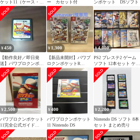
ケット11（ケース・説
ー カセット付
ンポケット DSソフト
明書付） KONAMI デ
ータあり
450
1,300
4,000
¥
¥
¥
【動作良好／即日発
【新品未開封】パワプ
PS2 プレステ2 ゲーム
送】パワプロクンポケ
ロクンポケットR
ソフト 12本セット ケー
ット11 ニンテンドーDS
Nintendo Switch 2枚
スのみ3本 メモリーカ
ード
2,500
400
2,200
¥
¥
¥
パワプロクンポケット
パワプロクンポケット
Nintendo DS ソフト 8本
11完全公式ガイド
11 Nintendo DS
セット まとめ売り
(KONAMI OFFICIAL
BOOKS) コナミデジタ