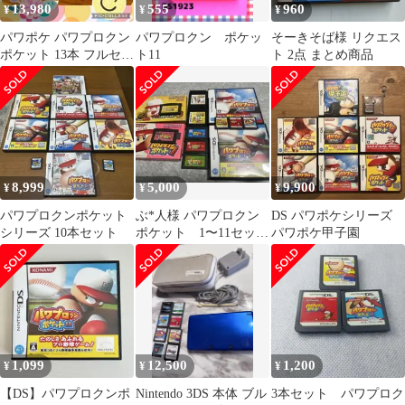
13,980
555
960
¥
¥
¥
パワポケ パワプロクン
パワプロクン ポケッ
そーきそば様 リクエス
ポケット 13本 フルセッ
ト11
ト 2点 まとめ商品
ト 動作確認済 動作不良
対応あり
8,999
5,000
9,900
¥
¥
¥
パワプロクンポケット
ぶ*人様 パワプロクン
DS パワポケシリーズ
シリーズ 10本セット
ポケット 1〜11セッ
パワポケ甲子園
ト GB GBA DS
1,099
12,500
1,200
¥
¥
¥
【DS】パワプロクンポ
Nintendo 3DS 本体 ブル
3本セット パワプロク