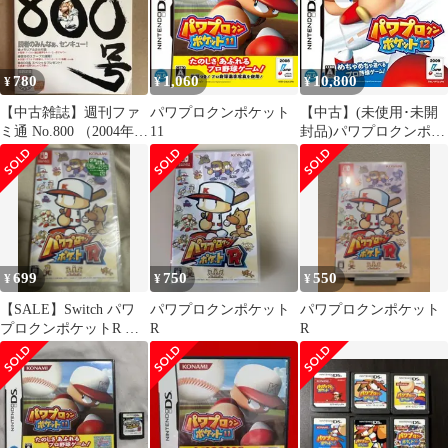
780
1,060
10,800
¥
¥
¥
【中古雑誌】週刊ファ
パワプロクンポケット
【中古】(未使用･未開
ミ通 No.800 （2004年
11
封品)パワプロクンポケ
4/16号）付録なし
ット12
699
750
550
¥
¥
¥
【SALE】Switch パワ
パワプロクンポケット
パワプロクンポケット
プロクンポケットR ゲ
R
R
ーム ソフト Switch