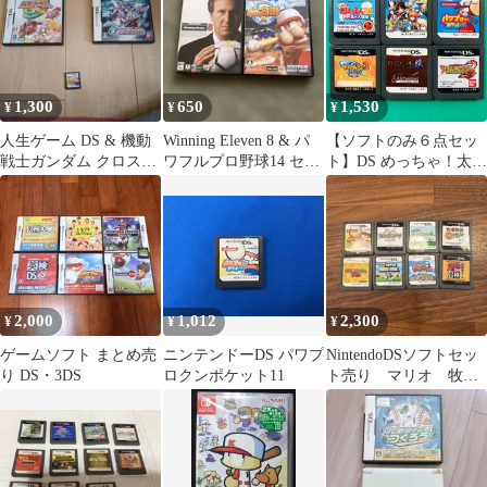
1,300
650
1,530
¥
¥
¥
人生ゲーム DS & 機動
Winning Eleven 8 & パ
【ソフトのみ６点セッ
戦士ガンダム クロスド
ワフルプロ野球14 セッ
ト】DS めっちゃ！太鼓
ライブなど
ト PS2ソフト
の達人DS ７つの島の大
冒険 サモンナイト ツイ
ンエイジ～精霊たちの
共鳴～ パワプロクンポ
ケット12 イナズマイレ
ブン2 脅威の侵略者 フ
ァイア ひぐらしのなく
2,000
1,012
2,300
¥
¥
¥
頃に絆 オール仮面ライ
ダー2
ゲームソフト まとめ売
ニンテンドーDS パワプ
NintendoDSソフトセッ
り DS・3DS
ロクンポケット11
ト売り マリオ 牧場
物語 どうぶつの森
パワプロ