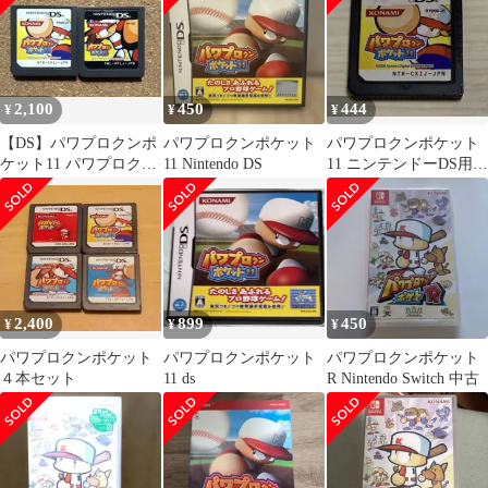
ルエンタテインメント
2,100
450
444
¥
¥
¥
【DS】パワプロクンポ
パワプロクンポケット
パワプロクンポケット
ケット11 パワプロクン
11 Nintendo DS
11 ニンテンドーDS用ソ
ポケット13２本セット
フトのみ（動作確認
済）
2,400
899
450
¥
¥
¥
パワプロクンポケット
パワプロクンポケット
パワプロクンポケット
４本セット
11 ds
R Nintendo Switch 中古