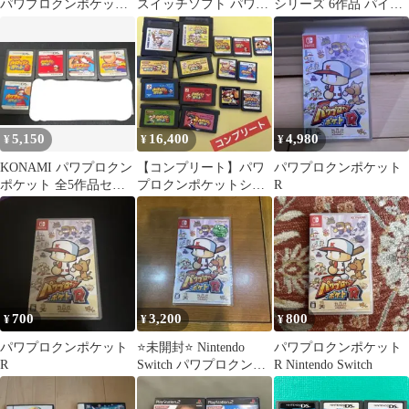
パワプロクンポケット
スイッチソフト パワプ
シリーズ 6作品 パイロ
R
ロクンポケットR
ットになろう！2
5,150
16,400
4,980
¥
¥
¥
KONAMI パワプロクン
【コンプリート】パワ
パワプロクンポケット
ポケット 全5作品セッ
プロクンポケットシリ
R
ト
ーズ1〜14&無印、
2【動作確認済み】
700
3,200
800
¥
¥
¥
パワプロクンポケット
⭐️未開封⭐️ Nintendo
パワプロクンポケット
R
Switch パワプロクンポ
R Nintendo Switch
ケットR