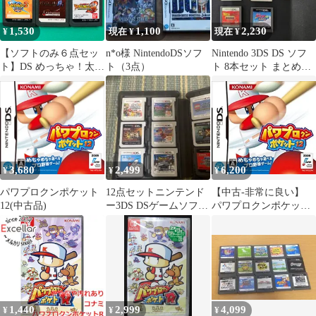
1,530
1,100
2,230
¥
現在 ¥
現在 ¥
【ソフトのみ６点セッ
n*o様 NintendoDSソフ
Nintendo 3DS DS ソフ
ト】DS めっちゃ！太鼓
ト（3点）
ト 8本セット まとめ売
の達人DS ７つの島の大
り
冒険 サモンナイト ツイ
ンエイジ～精霊たちの
共鳴～ パワプロクンポ
ケット12 イナズマイレ
ブン2 脅威の侵略者 フ
ァイア ひぐらしのなく
3,680
2,499
6,200
¥
¥
¥
頃に絆 オール仮面ライ
ダー2
パワプロクンポケット
12点セットニンテンド
【中古-非常に良い】
12(中古品)
ー3DS DSゲームソフト
パワプロクンポケット
セット
12
1,440
2,999
4,099
¥
¥
¥