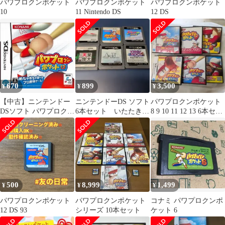
パワプロクンポケット
パワプロクンポケット
パワプロクンポケット
10
11 Nintendo DS
12 DS
670
899
3,500
¥
¥
¥
【中古】ニンテンドー
ニンテンドーDS ソフト
パワプロクンポケット
DSソフト パワプロクン
6本セット いたたきス
8 9 10 11 12 13 6本セッ
ポケット12
トーリーなど
ト
500
8,999
1,499
¥
¥
¥
パワプロクンポケット
パワプロクンポケット
コナミ パワプロクンポ
12 DS 93
シリーズ 10本セット
ケット 6