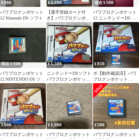
980
1,699
500
¥
¥
現在 ¥
パワプロクンポケット
【選手登録カード付
パワプロクンポケット
12 Nintendo DS ソフト
き】パワプロクンポケ
12 ニンテンドーDS ソ
ット12 ジョーシン ソフ
フト
ト
500
1,500
850
現在 ¥
¥
¥
パワプロクンポケット
ニンテンドーDSソフト
ポ【動作確認済】パワ
12 NINTENDO DS ソフ
パワプロクンポケット
プロクンポケット
ト
12
12【ＤＳ】
800
1,000
500
¥
¥
¥
パワプロクンポケット
パワプロクンポケット
パワプロクンポケット