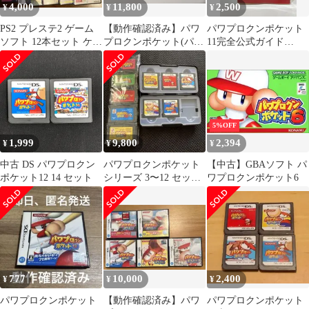
4,000
11,800
2,500
¥
¥
¥
PS2 プレステ2 ゲーム
【動作確認済み】パワ
パワプロクンポケット
ソフト 12本セット ケー
プロクンポケット(パワ
11完全公式ガイド
スのみ3本 メモリーカ
ポケ) 1-14コンプリート
(KONAMI OFFICIAL
ード
セット
BOOKS) コナミデジタ
ルエンタテインメント
5%OFF
1,999
9,800
2,394
¥
¥
¥
中古 DS パワプロクン
パワプロクンポケット
【中古】GBAソフト パ
ポケット12 14 セット
シリーズ 3〜12 セット
ワプロクンポケット6
販売
777
10,000
2,400
¥
¥
¥
パワプロクンポケット
【動作確認済み】パワ
パワプロクンポケット