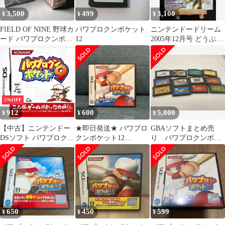
3,500
499
3,100
¥
¥
¥
FIELD OF NINE 野球カ
パワプロクンポケット
ニンテンドードリーム
ード パワプロクンポケ
12
2005年12月号 どうぶつ
ット7【12パック】
の森/Wii特集/ASH
5%OFF
912
600
5,000
¥
¥
¥
【中古】ニンテンドー
★即日発送★ パワプロ
GBAソフトまとめ売
DSソフト パワプロクン
クンポケット12
り パワプロクンポケ
ポケット9
Nintendo DS
ット、メダロット、ロ
ックマンエグゼなど
650
450
599
¥
¥
¥