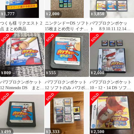
1,777
2,000
3,850
¥
¥
¥
つくも様 リクエスト 2
ニンテンドーDS ソフト
パワプロクンポケッ
点 まとめ商品
15枚まとめ売り イナズ
ト 8.9.10.11.12.14 6
マイレブン ポケモン マ
点まとめ売り
リオ
M316③
800
555
2,000
¥
¥
¥
パワプロクンポケット
パワプロクンポケット
パワプロクンポケット
12 Nintendo DS まとめ
12 ソフトのみ パワポケ
10・12・14 DS ソフト3
買い有！
12
本セット
499
3,333
2,500
¥
¥
¥