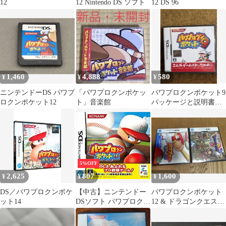
12
12 Nintendo DS ソフト
12 DS 96
1,460
4,888
580
¥
¥
¥
ニンテンドーDS パワプ
「パワプロクンポケッ
パワプロクンポケット9
ロクンポケット12
ト」音楽館
パッケージと説明書の
み
5%OFF
2,625
807
1,600
¥
¥
¥
DS／パワプロクンポケ
【中古】ニンテンドー
パワプロクンポケット
ット14
DSソフト パワプロクン
12 & ドラゴンクエスト
ポケット11
IX セット