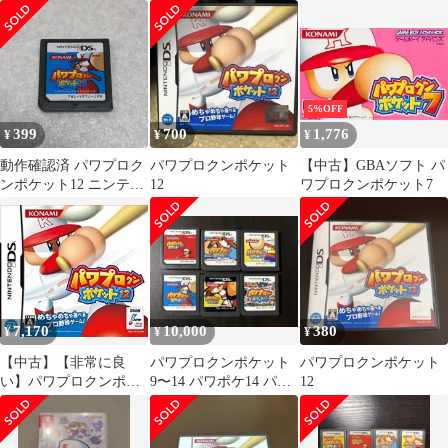
クンポケット11 セット
NINTENDO DS
5%OFF
399
700
1,776
¥
¥
¥
動作確認済 パワプロク
パワプロクンポケット
【中古】GBAソフト パ
ンポケット12 ニンテン
12
ワプロクンポケット7
ドーDS
7,170
10,000
380
¥
¥
¥
【中古】【非常に良
パワプロクンポケット
パワプロクンポケット
い】パワプロクンポケ
9〜14 パワポケ14 パワ
12
ット12 wyw801m
ポケ13 パワポケ9