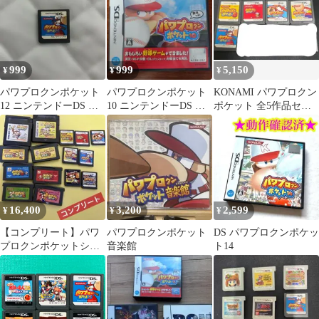
999
999
5,150
¥
¥
¥
パワプロクンポケット
パワプロクンポケット
KONAMI パワプロクン
12 ニンテンドーDS ソ
10 ニンテンドーDS 箱
ポケット 全5作品セッ
フト
説明書付き 実況パワフ
ト
ルプロ野球
16,400
3,200
2,599
¥
¥
¥
【コンプリート】パワ
パワプロクンポケット
DS パワプロクンポケッ
プロクンポケットシリ
音楽館
ト14
ーズ1〜14&無印、
2【動作確認済み】