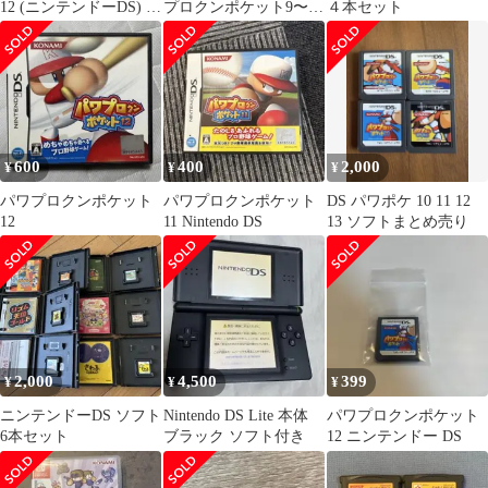
12 (ニンテンドーDS) パ
プロクンポケット9〜14
４本セット
ワポケ12
セット
600
400
2,000
¥
¥
¥
パワプロクンポケット
パワプロクンポケット
DS パワポケ 10 11 12
12
11 Nintendo DS
13 ソフトまとめ売り
2,000
4,500
399
¥
¥
¥
ニンテンドーDS ソフト
Nintendo DS Lite 本体
パワプロクンポケット
6本セット
ブラック ソフト付き
12 ニンテンドー DS