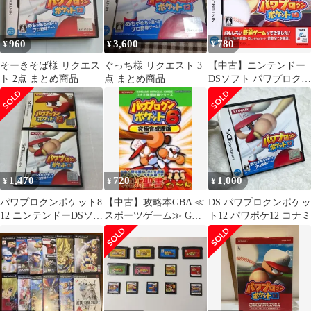
960
3,600
780
¥
¥
¥
そーきそば様 リクエス
ぐっち様 リクエスト 3
【中古】ニンテンドー
ト 2点 まとめ商品
点 まとめ商品
DSソフト パワプロクン
ポケット10
1,470
720
1,000
¥
¥
¥
パワプロクンポケット8
【中古】攻略本GBA ≪
DS パワプロクンポケッ
12 ニンテンドーDSソフ
スポーツゲーム≫ GBA
ト12 パワポケ12 コナミ
ト 2本セット
パワプロクンポケット6
究極育成理論