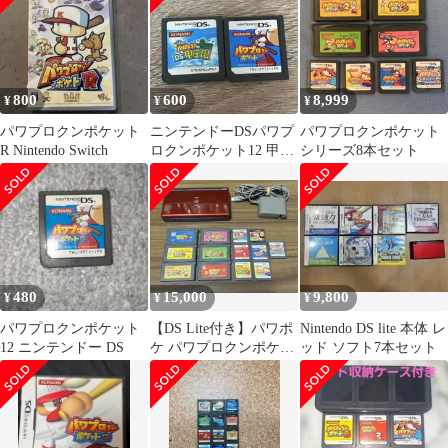
800
600
8,999
¥
¥
¥
パワプロクンポケット
ニンテンドーDSパワプ
パワプロクンポケット
R Nintendo Switch
ロクンポケット12 甲子
シリーズ8本セット
園
480
15,000
9,800
¥
¥
¥
パワプロクンポケット
【DS Lite付き】パワポ
Nintendo DS lite 本体 レ
12 ニンテンドー DS
ケ パワプロクンポケッ
ッド ソフト7本セット
ト 1〜13セット 動作確
認済