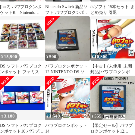
[bn:2] パワプロクンポ
Nintendo Switch 新品ソ
dsソフト 15本セット ま
ケットR Nintendo
フト パワプロクンポケ
とめ売り 引退
Switch
ットR 2大早期購入特典
(有効期限は不明) 株式
会社 コナミデジタルエ
ンタテインメント
15,900
500
10,800
¥
¥
¥
DS ソフト パワプロク
パワプロクンポケット
【中古】(未使用･未開
ンポケット ファミスタ
12 NINTENDO DS ソフ
封品)パワプロクンポケ
まとめ売り セット
ト箱無し
ット12
3,180
1,549
555
¥
¥
¥
DS ソフト パワプロク
パワプロクンポケット
【限定セール】パワプ
ンポケット10 パワプロ
14
ロクンポケット12