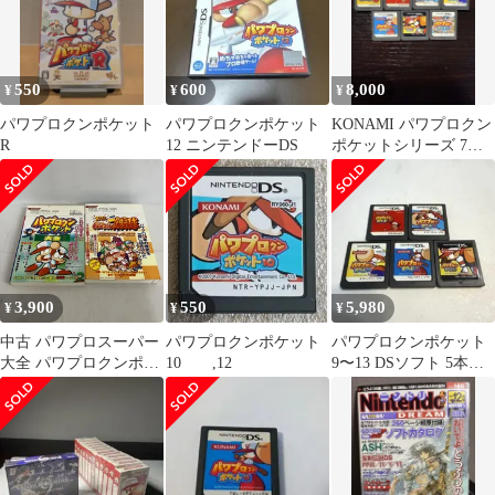
550
600
8,000
¥
¥
¥
パワプロクンポケット
パワプロクンポケット
KONAMI パワプロクン
R
12 ニンテンドーDS
ポケットシリーズ 7本
セット
3,900
550
5,980
¥
¥
¥
中古 パワプロスーパー
パワプロクンポケット
パワプロクンポケット
大全 パワプロクンポケ
10 ,12
9〜13 DSソフト 5本セ
ット大全 2冊セット
ット
YL6059 c117