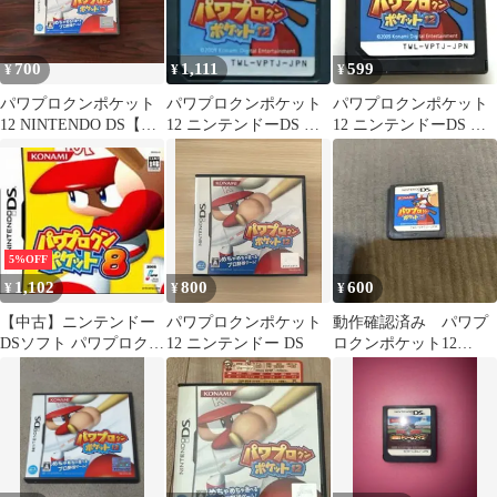
700
1,111
599
¥
¥
¥
パワプロクンポケット
パワプロクンポケット
パワプロクンポケット
12 NINTENDO DS【動
12 ニンテンドーDS ソ
12 ニンテンドーDS ソ
作確認済】
フト
フト
5%OFF
1,102
800
600
¥
¥
¥
【中古】ニンテンドー
パワプロクンポケット
動作確認済み パワプ
DSソフト パワプロクン
12 ニンテンドー DS
ロクンポケット12
ポケット8
NINTENDO DS