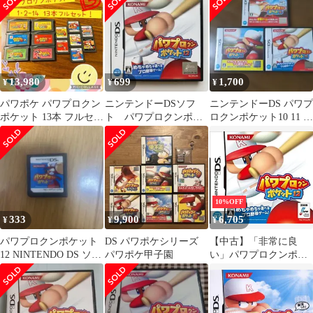
13,980
699
1,700
¥
¥
¥
パワポケ パワプロクン
ニンテンドーDSソフ
ニンテンドーDS パワプ
ポケット 13本 フルセッ
ト パワプロクンポケ
ロクンポケット10 11 12
ト 動作確認済 動作不良
ット12(パワポケ12)
セット
対応あり
10%OFF
333
9,900
6,705
¥
¥
¥
パワプロクンポケット
DS パワポケシリーズ
【中古】「非常に良
12 NINTENDO DS ソフ
パワポケ甲子園
い」パワプロクンポケ
ト
ット12