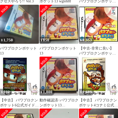
クセスやろう!! Vol.3
ポケット13 wgteh8f
パワプロクンポケット
13
1,750
850
9,353
¥
¥
¥
パワプロクンポケット
パワプロクンポケット
【中古-非常に良い】
13
13
パワプロクンポケット
13
522
1,800
1,689
¥
¥
¥
【中古】 パワプロクン
動作確認済◌パワプロク
【中古】 パワプロクン
ポケット6公式ガイド
ンポケット13
ポケット4コナミ公式パ
(KONAMI official guide
NINTENDO DS
ーフェクトガイド
公式ガイドシリーズ) /
(KONAMI official guide