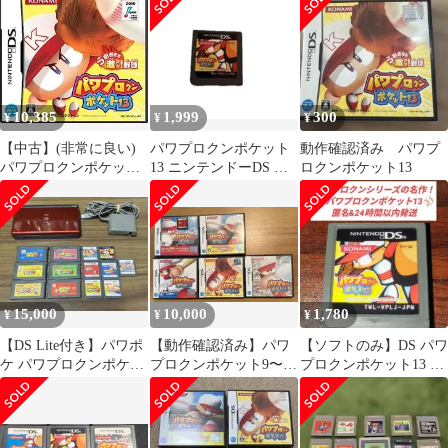
10,385
1,999
300
¥
¥
¥
【中古】(非常に良い)
パワプロクンポケット
動作確認済み パワプ
パワプロクンポケット
13 ニンテンドーDS ソ
ロクンポケット13
13 - DS
フトのみ Nintendo
15,000
10,000
1,780
¥
¥
¥
【DS Lite付き】パワポ
【動作確認済み】パワ
【ソフトのみ】DS パワ
ケ パワプロクンポケッ
プロクンポケット9〜14
プロクンポケット13 パ
ト 1〜13セット 動作確
セット
ワポケ13 KONAMI
認済