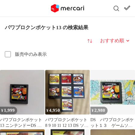
パワプロクンポケット13 の検索結果
並び替え
販売中のみ表示
1,999
4,950
2,980
¥
¥
¥
パワプロクンポケット
パワプロクンポケット
DS パワプロクンポケ
13 ニンテンドーDS ソ
8 9 10 11 12 13 DS ソフ
ット１３ ゲームソフ
フト
ト 7本セット
ト