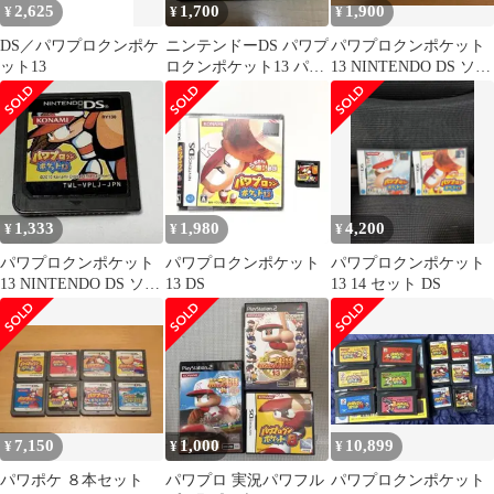
2,625
1,700
1,900
¥
¥
¥
DS／パワプロクンポケ
ニンテンドーDS パワプ
パワプロクンポケット
ット13
ロクンポケット13 パワ
13 NINTENDO DS ソフ
プロ
ト -1070
1,333
1,980
4,200
¥
¥
¥
パワプロクンポケット
パワプロクンポケット
パワプロクンポケット
13 NINTENDO DS ソフ
13 DS
13 14 セット DS
ト
7,150
1,000
10,899
¥
¥
¥
パワポケ ８本セット
パワプロ 実況パワフル
パワプロクンポケット