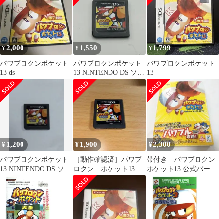
コナミ / コナミ
パーフェクトシリーズ)
/ コナミ / コナミ
2,000
1,550
1,799
¥
¥
¥
パワプロクンポケット
パワプロクンポケット
パワプロクンポケット
13 ds
13 NINTENDO DS ソフ
13
ト
1,200
1,900
2,300
¥
¥
¥
パワプロクンポケット
［動作確認済］パワプ
帯付き パワプロクン
13 NINTENDO DS ソフ
ロクン ポケット13 ニ
ポケット13 公式パーフ
ト
ンテンドーDS
ェクトガイド