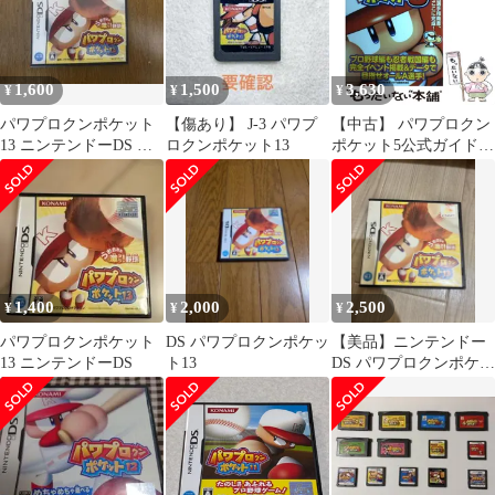
1,600
1,500
3,630
¥
¥
¥
パワプロクンポケット
【傷あり】 J-3 パワプ
【中古】 パワプロクン
13 ニンテンドーDS ソ
ロクンポケット13
ポケット5公式ガイド
フト
(KONAMI official guide
公式ガイドシリーズ) /
コナミ / コナミ
1,400
2,000
2,500
¥
¥
¥
パワプロクンポケット
DS パワプロクンポケッ
【美品】ニンテンドー
13 ニンテンドーDS
ト13
DS パワプロクンポケッ
ト13