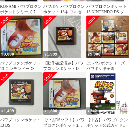
KONAMI パワプロクン
パワポケ パワプロクン
パワプロクンポケット
ポケットシリーズ 7本
ポケット 13本 フルセッ
13 NINTENDO DS ソフ
セット
ト 動作確認済 動作不良
ト
対応あり
3,000
1,999
9,900
¥
¥
¥
パワプロクンポケット
【動作確認済み】パワ
DS パワポケシリーズ
13 ニンテンドーDS
プロクンポケット13
パワポケ甲子園
NINTENDO DS ソフト
1,499
1,800
342
¥
¥
¥
パワプロクンポケット
【中古DSソフト】パワ
【中古】 パワプロクン
13 DS
プロクンポケット１３
ポケット公式ガイド