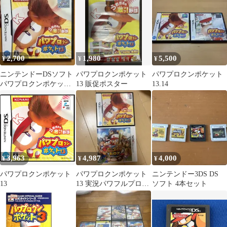
2,700
1,980
5,500
¥
¥
¥
ニンテンドーDSソフト
パワプロクンポケット
パワプロクンポケット
パワプロクンポケット
13 販促ポスター
13.14
13
3,963
4,987
4,000
¥
¥
¥
パワプロクンポケット
パワプロクンポケット
ニンテンドー3DS DS
13
13 実況パワフルプロ野
ソフト 4本セット
球ヒーローズセット！