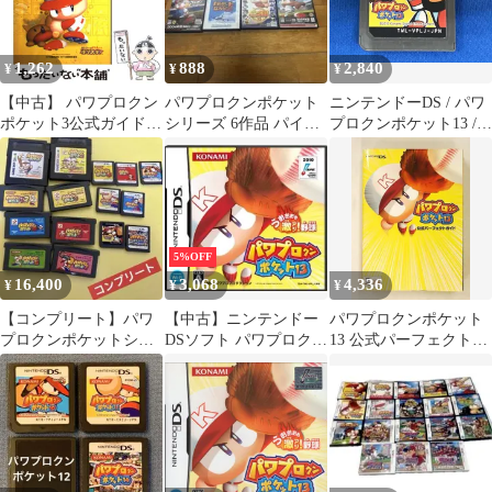
1,262
888
2,840
¥
¥
¥
【中古】 パワプロクン
パワプロクンポケット
ニンテンドーDS / パワ
ポケット3公式ガイド
シリーズ 6作品 パイロ
プロクンポケット13 /
(KONAMI official guide
ットになろう！2
箱、説明書なし / 起動
公式ガイドシリーズ) /
確認済み
コナミ / コナミ
5%OFF
16,400
3,068
4,336
¥
¥
¥
【コンプリート】パワ
【中古】ニンテンドー
パワプロクンポケット
プロクンポケットシリ
DSソフト パワプロクン
13 公式パーフェクトガ
ーズ1〜14&無印、
ポケット13
イド ファミ通の攻略本
2【動作確認済み】
ファミ通書籍編集部 エ
ンターブレイン