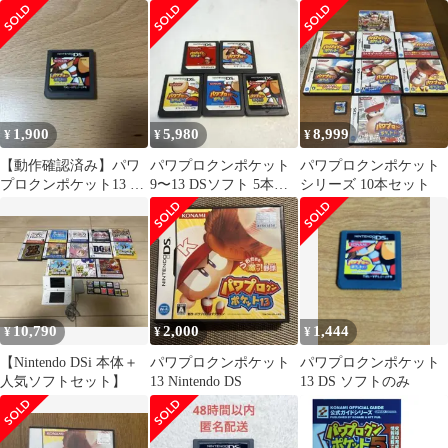
【50-57】
(KONAMI official guide
公式ガイドシリーズ) /
コナミ / コナミ
1,900
5,980
8,999
¥
¥
¥
【動作確認済み】パワ
パワプロクンポケット
パワプロクンポケット
プロクンポケット13 ニ
9〜13 DSソフト 5本セ
シリーズ 10本セット
ンテンドーDS ソフト
ット
10,790
2,000
1,444
¥
¥
¥
【Nintendo DSi 本体＋
パワプロクンポケット
パワプロクンポケット
人気ソフトセット】
13 Nintendo DS
13 DS ソフトのみ