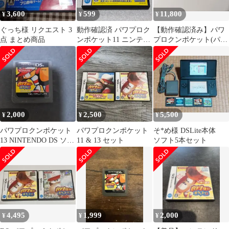
3,600
599
11,800
¥
¥
¥
ぐっち様 リクエスト 3
動作確認済 パワプロク
【動作確認済み】パワ
点 まとめ商品
ンポケット11 ニンテン
プロクンポケット(パワ
ドーDS
ポケ) 1-14コンプリート
セット
2,000
2,500
5,500
¥
¥
¥
パワプロクンポケット
パワプロクンポケット
そ*め様 DSLite本体
13 NINTENDO DS ソフ
11 & 13 セット
ソフト5本セット
トのみ
4,495
1,999
2,000
¥
¥
¥