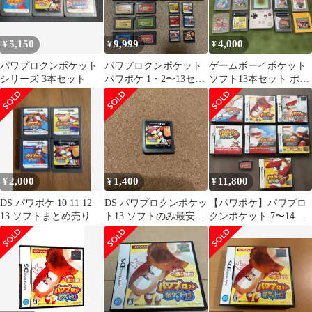
5,150
9,999
4,000
¥
¥
¥
パワプロクンポケット
パワプロクンポケット
ゲームボーイポケット
シリーズ 3本セット
パワポケ 1・2〜13セッ
ソフト13本セット ポケ
ト
モン赤 カービィ ワリオ
ランド
2,000
1,400
11,800
¥
¥
¥
DS パワポケ 10 11 12
DS パワプロクンポケッ
【パワポケ】パワプロ
13 ソフトまとめ売り
ト13 ソフトのみ最安
クンポケット 7〜14 、
値！状態良好！実況パ
ダッシュ
ワフルプロ野球