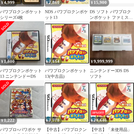
4,999
2,860
15,900
¥
¥
¥
パワプロクンポケット
NDS パワプロクンポケ
DS ソフト パワプロク
シリーズ4枚
ット13
ンポケット ファミスタ
まとめ売り セット
1,800
7,154
9,999,999
¥
¥
¥
パワプロクンポケット
パワプロクンポケット
ニンテンドー3DS DS
13 ニンテンドーDS
13(中古品)
ソフト
10%OFF
1,222
7,770
20,646
¥
¥
¥
パワプロ×パワポケ サ
【中古】パワプロクン
【中古】「未使用品」