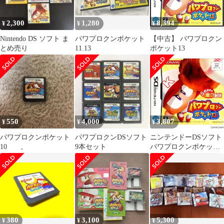
2,300
1,280
8,394
¥
¥
¥
Nintendo DS ソフト ま
パワプロクンポケット
【中古】 パワプロクン
とめ売り
11.13
ポケット13
550
4,000
3,807
¥
¥
¥
パワプロクンポケット
パワプロクンDSソフト
ニンテンドーDSソフト
10 ,
9本セット
パワプロクンポケット
13 コナミ
380
3,100
5,300
¥
¥
¥