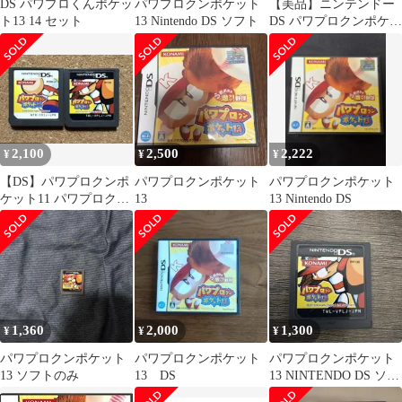
DS パワプロくんポケッ
パワプロクンポケット
【美品】ニンテンドー
ト13 14 セット
13 Nintendo DS ソフト
DS パワプロクンポケッ
ト13
2,100
2,500
2,222
¥
¥
¥
【DS】パワプロクンポ
パワプロクンポケット
パワプロクンポケット
ケット11 パワプロクン
13
13 Nintendo DS
ポケット13２本セット
1,360
2,000
1,300
¥
¥
¥
パワプロクンポケット
パワプロクンポケット
パワプロクンポケット
13 ソフトのみ
13 DS
13 NINTENDO DS ソフ
ト