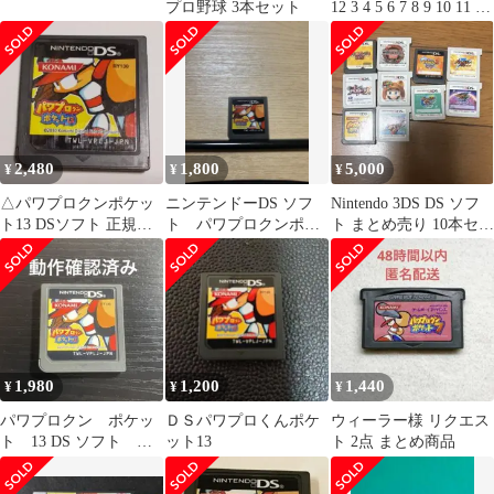
プロ野球 3本セット
12 3 4 5 6 7 8 9 10 11 12
13
2,480
1,800
5,000
¥
¥
¥
△パワプロクンポケッ
ニンテンドーDS ソフ
Nintendo 3DS DS ソフ
ト13 DSソフト 正規品
ト パワプロクンポケ
ト まとめ売り 10本セッ
Japanese Ver.
ット13
ト
1,980
1,200
1,440
¥
¥
¥
パワプロクン ポケッ
ＤＳパワプロくんポケ
ウィーラー様 リクエス
ト 13 DS ソフト パ
ット13
ト 2点 まとめ商品
ワプロ パワプロくん