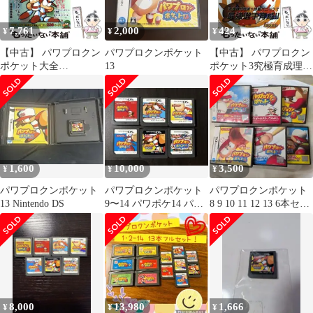
7,761
2,000
424
¥
¥
¥
【中古】 パワプロクン
パワプロクンポケット
【中古】 パワプロクン
ポケット大全
13
ポケット3究極育成理論
(KONAMI official guide
(KONAMI official guide
コナミ公式パーフェク
コナミ完璧攻略シリー
トシリーズ) / コナミ /
ズ 65) / コナミ / コナミ
コナミ
1,600
10,000
3,500
¥
¥
¥
パワプロクンポケット
パワプロクンポケット
パワプロクンポケット
13 Nintendo DS
9〜14 パワポケ14 パワ
8 9 10 11 12 13 6本セッ
ポケ13 パワポケ9
ト
8,000
13,980
1,666
¥
¥
¥