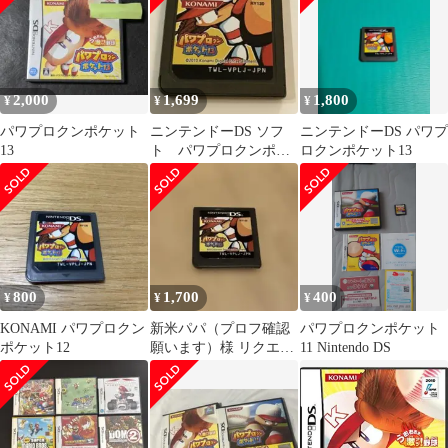
2,000
1,699
1,800
¥
¥
¥
パワプロクンポケット
ニンテンドーDS ソフ
ニンテンドーDS パワプ
13
ト パワプロクンポケ
ロクンポケット13
ット13
800
1,700
400
¥
¥
¥
KONAMI パワプロクン
新米パパ（プロフ確認
パワプロクンポケット
ポケット12
願います）様 リクエス
11 Nintendo DS
ト 2点 まとめ商品