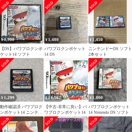
14 DS ソフト コナミ
1,900
1,480
1,450
¥
¥
¥
【DS】パワプロクンポ
パワプロクンポケット
ニンテンドーDS ソフト
ケット14 ソフト
14 DS
2本セット
1,299
14,562
1,000
¥
¥
¥
動作確認済 パワプロク
【中古-非常に良い】パ
パワプロクンポケット
ンポケット14 ニンテン
ワプロクンポケット14
14 Nintendo DS ソフト
ドーDS