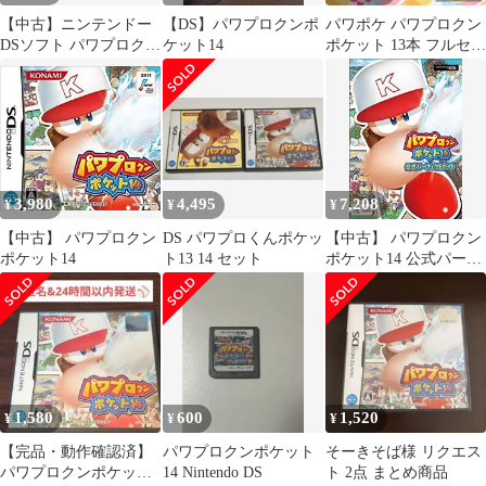
【中古】ニンテンドー
【DS】パワプロクンポ
パワポケ パワプロクン
DSソフト パワプロクン
ケット14
ポケット 13本 フルセッ
ポケット14
ト 動作確認済 動作不良
対応あり
3,980
4,495
7,208
¥
¥
¥
【中古】 パワプロクン
DS パワプロくんポケッ
【中古】 パワプロクン
ポケット14
ト13 14 セット
ポケット14 公式パーフ
ェクトガイド (ファミ
通の攻略本)
1,580
600
1,520
¥
¥
¥
【完品・動作確認済】
パワプロクンポケット
そーきそば様 リクエス
パワプロクンポケット
14 Nintendo DS
ト 2点 まとめ商品