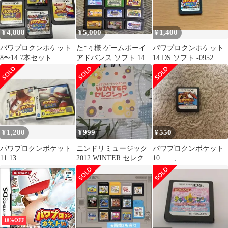
4,888
5,000
1,400
¥
¥
¥
パワプロクンポケット
た*ぅ様 ゲームボーイ
パワプロクンポケット
8〜14 7本セット
アドバンス ソフト 14本
14 DS ソフト -0952
セット 中古・動作未確
認
1,280
999
550
¥
¥
¥
パワプロクンポケット
ニンドリミュージック
パワプロクンポケット
11.13
2012 WINTER セレクシ
10 ,
ョン
10%OFF