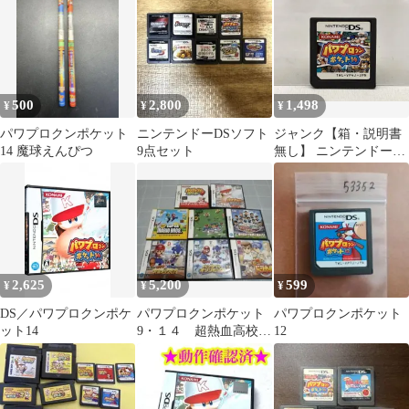
500
2,800
1,498
¥
¥
¥
パワプロクンポケット
ニンテンドーDSソフト
ジャンク【箱・説明書
14 魔球えんぴつ
9点セット
無し】 ニンテンドーDS
パワプロクンポケット
14
2,625
5,200
599
¥
¥
¥
DS／パワプロクンポケ
パワプロクンポケット
パワプロクンポケット
ット14
9・１４ 超熱血高校
12
くにおくん ドッジボ
ール部 等 計8本