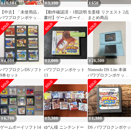
16,101
3,100
650
¥
¥
¥
【中古】「未使用品」
【動作確認済・1部説明
生姜様 リクエスト 2点
パワプロクンポケット
書付】ゲームボーイソ
まとめ商品
14
フト18本 まとめ売り
GB ソフト
4,000
2,000
26,500
¥
¥
¥
パワプロクンDSソフト
パワプロクンポケット
Nintendo DS Lite 本体
9本セット
13
パワプロクンポケット
セット/パワポケ
6,700
5,300
1,380
¥
¥
¥
ゲームボーイソフト14
ゆ*ん様 ニンテンドー
DS パワプロクンポケッ