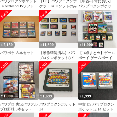
パワプロクンポケット
【DS】パワプロクンポ
【中古-非常に良い】
14 NintendoDSソフト 動
ケット14 ※ソフトのみ
パワプロクンポケット
作確認済 レトロゲーム
14 公式パーフェクトガ
イド (ファミ通の攻略
本)
7,150
11,800
11,000
¥
¥
¥
パワポケ ８本セット
【動作確認済み】パワ
【14点まとめ】ゲーム
プロクンポケット(パワ
ボーイ ゲームボーイカ
ポケ) 1-14コンプリート
ラー ソフトまとめ売り
セット
レトロ ゲーム
1,000
1,699
1,999
¥
¥
¥
パワプロ 実況パワフル
パワプロクンポケット
中古 DS パワプロクン
プロ野球 3本セット
14
ポケット12 14 セット