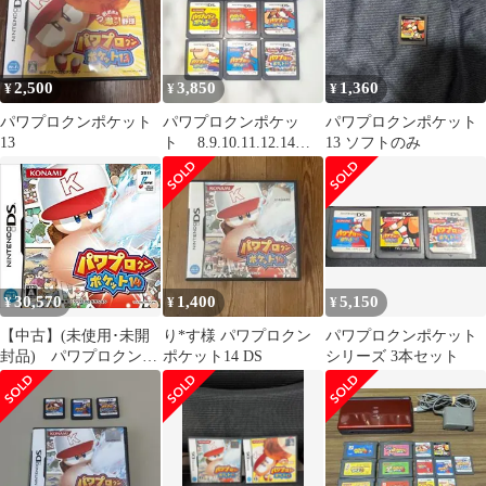
2,500
3,850
1,360
¥
¥
¥
パワプロクンポケット
パワプロクンポケッ
パワプロクンポケット
13
ト 8.9.10.11.12.14 6
13 ソフトのみ
点まとめ売り
30,570
1,400
5,150
¥
¥
¥
【中古】(未使用･未開
り*す様 パワプロクン
パワプロクンポケット
封品) パワプロクンポ
ポケット14 DS
シリーズ 3本セット
ケット14 7z28pnb