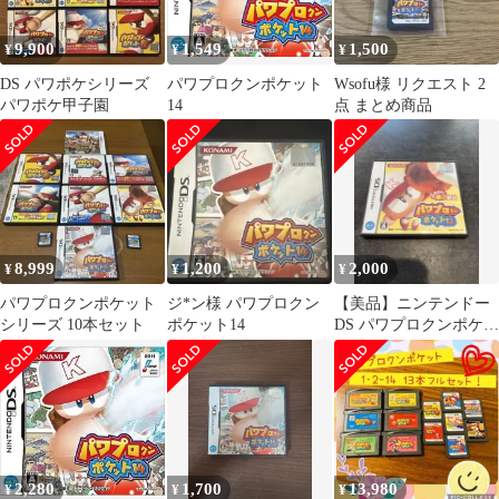
9,900
1,549
1,500
¥
¥
¥
DS パワポケシリーズ
パワプロクンポケット
Wsofu様 リクエスト 2
パワポケ甲子園
14
点 まとめ商品
8,999
1,200
2,000
¥
¥
¥
パワプロクンポケット
ジ*ン様 パワプロクン
【美品】ニンテンドー
シリーズ 10本セット
ポケット14
DS パワプロクンポケッ
ト13
2,280
1,700
13,980
¥
¥
¥