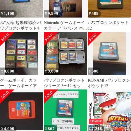
1,100
9,999
589
¥
¥
¥
ぷ*ん様 起動確認済 パ
Nintendo ゲームボーイ
パワプロクンポケット
ワプロクンポケット4
カラー アドバンス 本体
12
ソフトセット
8,000
9,800
300
¥
¥
¥
ゲームボーイ、カラ
パワプロクンポケット
KONAMI パワプロクン
ー、ゲームボーイアド
シリーズ 3〜12 セット
ポケット12
バンス ソフトのみ 計20
販売
本まとめ売り
10%OFF
4,000
867
7,218
¥
¥
¥