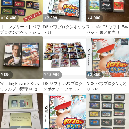
16,400
2,599
4,000
¥
¥
¥
【コンプリート】パワ
DS パワプロクンポケッ
Nintendo DS ソフト 5本
プロクンポケットシリ
ト14
セット まとめ売り
ーズ1〜14&無印、
2【動作確認済み】
650
15,900
2,860
¥
¥
¥
Winning Eleven 8 & パ
DS ソフト パワプロク
NDS パワプロクンポケ
ワフルプロ野球14 セッ
ンポケット ファミスタ
ット14
ト PS2ソフト
まとめ売り セット