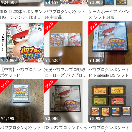
24,500
4,157
3,900
¥
¥
¥
3DS LL本体＋ポケモン
パワプロクンポケット
ゲームボーイアドバン
HG・シレン5・FEifセ
14(中古品)
ス ソフト14点
ット
13,069
1,520
1,000
¥
¥
¥
【中古】パワプロクン
実況パワフルプロ野球
パワプロクンポケット
ポケット14
ヒーローズ パワプロク
14 Nintendo DS ソフト
ンポケット14 2本セッ
ト
1,499
2,000
8,999
¥
¥
¥
パワプロクンポケット
DS パワプロクンポケッ
パワプロクンポケット