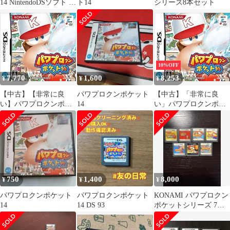
14 NintendoDSソフト 動
ト14
シリーズ8本セット
作確認済
10%OFF
7,770
1,600
8,253
¥
¥
¥
【中古】【非常に良
パワプロクンポケット
【中古】「非常に良
い】パワプロクンポケ
14
い」パワプロクンポケ
ット14 g6bh9ry
ット14
750
1,400
8,000
¥
¥
¥
パワプロクンポケット
パワプロクンポケット
KONAMI パワプロクン
14
14 DS 93
ポケットシリーズ 7本
セット