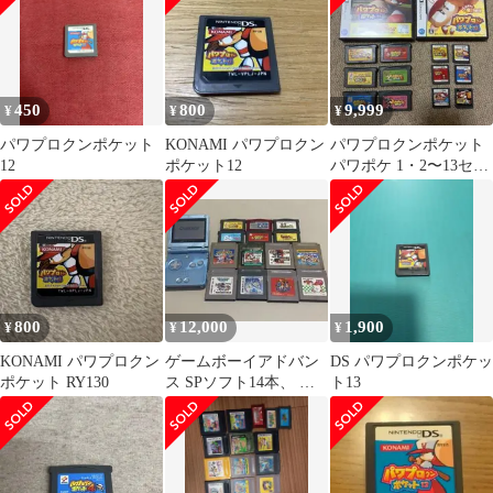
450
800
9,999
¥
¥
¥
パワプロクンポケット
KONAMI パワプロクン
パワプロクンポケット
12
ポケット12
パワポケ 1・2〜13セッ
ト
800
12,000
1,900
¥
¥
¥
KONAMI パワプロクン
ゲームボーイアドバン
DS パワプロクンポケッ
ポケット RY130
ス SPソフト14本、 本
ト13
体ケースセット充電器
コード新品