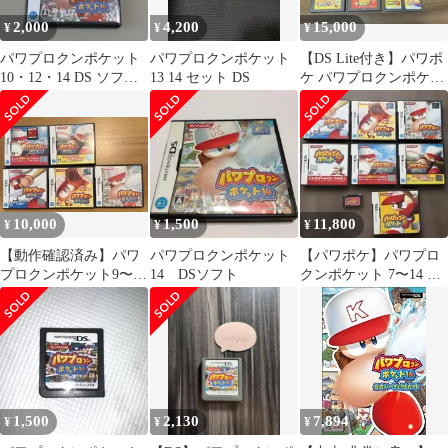
2,000
4,200
15,000
¥
¥
¥
パワプロクンポケット
パワプロクンポケット
【DS Lite付き】パワポ
10・12・14 DS ソフト3
13 14 セット DS
ケ パワプロクンポケッ
本セット
ト 1〜13セット 動作確
認済
10,000
1,500
11,800
¥
¥
¥
【動作確認済み】パワ
パワプロクンポケット
【パワポケ】パワプロ
プロクンポケット9〜14
14 DSソフト
クンポケット 7〜14 、
セット
ダッシュ
1,500
2,130
7,894
¥
¥
¥