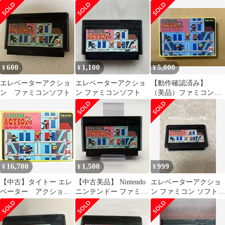
6個 セット まとめ 起動
ミコンソフト
確認済 6100345
600
1,100
5,000
¥
¥
¥
エレベーターアクショ
エレベーターアクショ
【動作確認済み】
ン ファミコンソフト
ン ファミコンソフト
（美品）ファミコン
エレベーターアクショ
ン 箱説付き
16,700
1,500
999
¥
¥
¥
【中古】タイトー エレ
【中古美品】 Nintendo
エレベーターアクショ
ベーター アクション
ニンテンドー ファミリ
ン ファミコン ソフト
- FAMILY COMPUTER
ー コンピューター ファ
本体
ミコン FC エレベータ
ーアクション 【023-