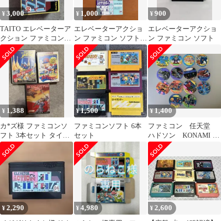
3,000
1,000
900
¥
¥
¥
TAITO エレベーターア
エレベーターアクショ
エレベーターアクショ
クション ファミコンソ
ン ファミコン ソフト
ン ファミコン ソフト
フト
レトロゲーム
1,388
1,500
1,400
¥
¥
¥
カ*ズ様 ファミコンソ
ファミコンソフト 6本
ファミコン 任天堂
フト 3本セット タイト
セット
ハドソン KONAMI レ
ー ナムコ
トロゲーム メンコ 14
枚 昭和
2,290
4,980
2,600
¥
¥
¥