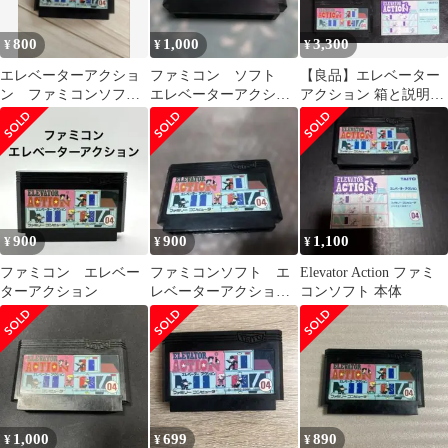
800
1,000
3,300
¥
¥
¥
エレベーターアクショ
ファミコン ソフト
【良品】エレベーター
ン ファミコンソフ
エレベーターアクショ
アクション 箱と説明書
ト ソフトのみ
ン
付き ファミコン FC
900
900
1,100
¥
¥
¥
ファミコン エレベー
ファミコンソフト エ
Elevator Action ファミ
ターアクション
レベーターアクショ
コンソフト 本体
ン 管理ナンバー4073
1,000
699
890
¥
¥
¥