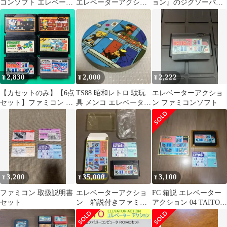
コンソフト エレベータ
エレベーターアクショ
ョン』のジグソーパズ
ーアクション タイトー
ン タイト カセット
ル in IKEAの額縁
のみ
2,830
2,000
2,222
¥
¥
¥
【カセットのみ】【6点
TS88 昭和レトロ 駄玩
エレベーターアクショ
セット】ファミコン マ
具 メンコ エレベーター
ン ファミコンソフト
ッピー ドルアーガの塔
アクション 13枚セット
フロントライン 魔界村
エレベーターアクショ
ン トランスフォーマー
コンボイの謎 FC
3,200
35,000
3,100
¥
¥
¥
ファミコン 取扱説明書
エレベーターアクショ
FC 箱説 エレベーター
セット
ン 箱説付きファミコ
アクション 04 TAITO
ンソフト
ファミコン