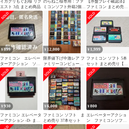
イガグリもぐお様 リク
のらねこ様専用：ファ
【序盤プレイ確認済】
エスト 3点 まとめ商品
ミコンソフト外箱2個セ
ファミコン まとめ売り
ット
9本セット スーパーマ
リオUSA 他
899
12,000
1,999
¥
¥
¥
ファミコン エレベー
限界値下げ中激レア フ
ファミコン ソフト 5本
ターアクション ソフ
ァミリーコンピュータ
セット まとめ売り【ジ
トのみ
カード50枚＆ガンダム
ャンク品】
チョコスナック箱
930
6,000
800
¥
¥
¥
ファミコン エレベータ
ファミコン ソフト ま
エレベーターアクショ
ーアクション -D- まと
とめ売り 37本セット
ン ファミコンソフ
め買い大歓迎
ト FC