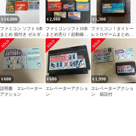
14,000
2,980
1,300
¥
¥
¥
ファミコン ソフト 6本
ファミコンソフト10本
ファミコン！タイトー
まとめ 箱付き ゼルダ
まとめ売り！起動確認
レトロゲームまとめ売
マリオ テトリス
済 ①
り！スペースインベー
ダー エレベーター
600
680
1,990
¥
¥
¥
説明書 エレベーター
エレベーターアクショ
エレベーターアクショ
アクション
ン
ン 箱説付