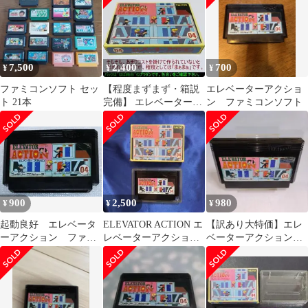
7,500
2,400
700
¥
¥
¥
ファミコンソフト セッ
【程度まずまず・箱説
エレベーターアクショ
ト 21本
完備】 エレベーターア
ン ファミコンソフト
クション タイトー 《動
作確認済》
900
2,500
980
¥
¥
¥
起動良好 エレベータ
ELEVATOR ACTION エ
【訳あり大特価】エレ
ーアクション ファミ
レベーターアクション
ベーターアクション
コンソフト ソフトの
ファミコン
ファミコンソフト
み出品