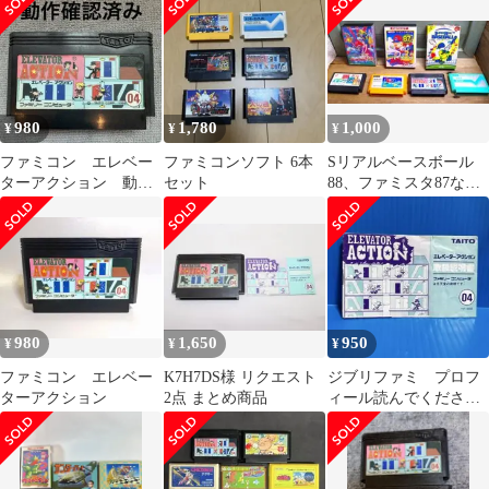
980
1,780
1,000
¥
¥
¥
ファミコン エレベー
ファミコンソフト 6本
Sリアルベースボール
ターアクション 動作
セット
88、ファミスタ87など
確認済み
ファミコンソフト 7本
980
1,650
950
¥
¥
¥
ファミコン エレベー
K7H7DS様 リクエスト
ジブリファミ プロフ
ターアクション
2点 まとめ商品
ィール読んでください
様 リクエスト 2点 まと
め商品