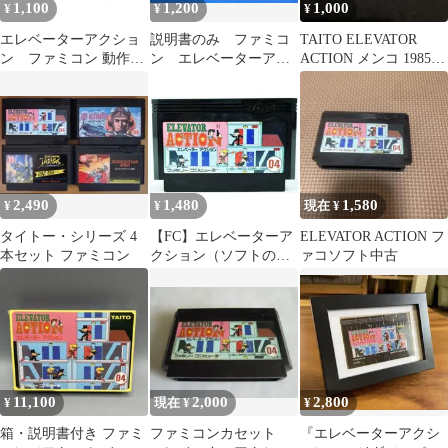
1,100
1,200
1,000
¥
¥
¥
エレベーターアクショ
説明書のみ ファミコ
TAITO ELEVATOR
ン ファミコン 動作確
ン エレベーターアク
ACTION メンコ 1985
認済み FC
ション タイトー
年 ファミコン
1985年
2,490
1,480
1,580
¥
¥
現在 ¥
タイトー・シリーズ 4
【FC】エレベーターア
ELEVATOR ACTION フ
本セット ファミコン
クション（ソフトの
ァコソフト中古
み） ファミコン
11,100
2,000
2,800
¥
現在 ¥
¥
箱・説明書付き ファミ
ファミコンカセット
『エレベーターアクシ