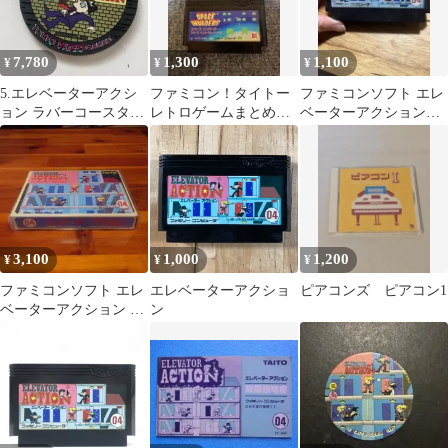
7,780
1,300
1,100
¥
¥
¥
5.エレベーターアクシ
ファミコン！タイトー
ファミコンソフト エレ
ョン ラバーコースター
レトロゲームまとめ売
ベーターアクション
TVG
り！スペースインベー
中古
ダー エレベーター
3,100
1,000
1,200
¥
¥
¥
ファミコンソフト エレ
エレベーターアクショ
ピアコンズ ピアコン1
ベーターアクション 箱
ン
説付き