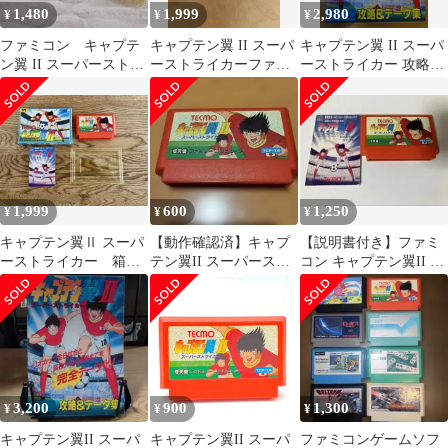
1,480
1,999
2,980
¥
¥
¥
ファミコン キャプテ
キャプテン翼 II スーパ
キャプテン翼 II スーパ
ン翼 II スーパーストラ
ーストライカーファミ
ーストライカー 攻略＆
イカー
リーコンピュータ ソ
データ集 ファミマガ
フト 箱付
付録
1,999
600
1,250
¥
¥
¥
キャプテン翼Ⅱ スーパ
【動作確認済】キャプ
【説明書付き】ファミ
ーストライカー 箱説
テン翼II スーパースト
コン キャプテン翼II ス
明書付き、4つ耳あり
ライカー ファミコンソ
ーパーストライカー テ
フト
クモ FC
3,200
900
1,300
¥
¥
¥
キャプテン翼II スーパ
キャプテン翼II スーパ
ファミコンゲームソフ