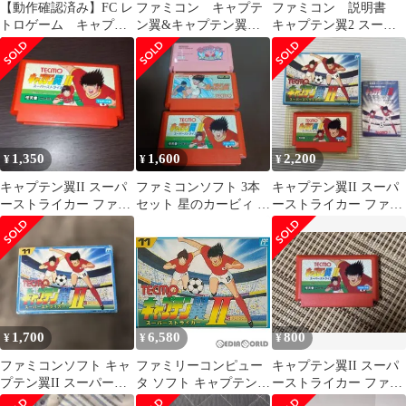
【動作確認済み】FC レ
ファミコン キャプテ
ファミコン 説明書
トロゲーム キャプテ
ン翼&キャプテン翼Ⅱ
キャプテン翼2 スーパ
ン翼2スーパーストライ
スーパーストライカー
ーストライカー
カー
【カセットのみ】
1,350
1,600
2,200
¥
¥
¥
キャプテン翼II スーパ
ファミコンソフト 3本
キャプテン翼II スーパ
ーストライカー ファミ
セット 星のカービィ キ
ーストライカー ファミ
コンソフト
ャプテン翼等
コンソフト
1,700
6,580
800
¥
¥
¥
ファミコンソフト キャ
ファミリーコンピュー
キャプテン翼II スーパ
プテン翼II スーパース
タ ソフト キャプテン翼
ーストライカー ファミ
トライカー
II スーパーストライカ
コンソフト