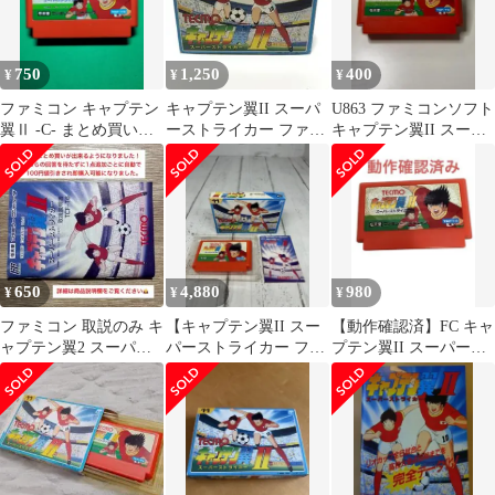
750
1,250
400
¥
¥
¥
ファミコン キャプテン
キャプテン翼II スーパ
U863 ファミコンソフト
翼Ⅱ -C- まとめ買い大
ーストライカー ファミ
キャプテン翼II スーパ
歓迎
コンソフト
ーストライカー
650
4,880
980
¥
¥
¥
ファミコン 取説のみ キ
【キャプテン翼II スー
【動作確認済】FC キャ
ャプテン翼2 スーパー
パーストライカー ファ
プテン翼II スーパース
ストライカー
ミコンカセット】
トライカー TECMO