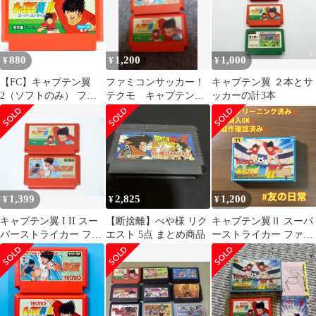
880
1,200
1,000
¥
¥
¥
【FC】キャプテン翼
ファミコンサッカー！
キャプテン翼 ２本とサ
2（ソフトのみ） ファ
テクモ キャプテン翼
ッカーの計3本
ミコン
+キャプテン翼Ⅱ スー
パーストライカー
1,399
2,825
1,200
¥
¥
¥
キャプテン翼 I II スー
【断捨離】ぺや様 リク
キャプテン翼Ⅱ スーパ
パーストライカー ファ
エスト 5点 まとめ商品
ーストライカー ファミ
ミコン 動作確認済 2本
コン ソフト レトロ 箱
セット
付き 2-66