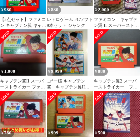
980
880
2,000
¥
¥
¥
【2点セット】ファミコ
レトロゲーム FCソフト
ファミコン キャプテ
ン キャプテン翼 キャプ
9本セット ジャンク
ン翼 II スーパーストラ
テン翼II スーパースト
イカー
ライカー TECMO テク
モ FC
1,000
9,999
880
¥
¥
¥
キャプテン翼II スーパ
コ*ー様 キャプテン
キャプテン翼2 スーパ
ーストライカー ファミ
翼 キャプテン翼IIス
ーストライカー ファ
コンソフト
ーパーストライカー
ミコン 動作確認済み
箱・説明書付 テク
FC
780
999
500
¥
¥
¥