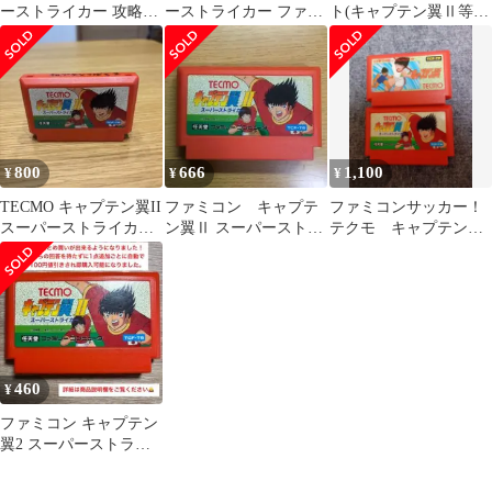
ーストライカー 攻略＆
ーストライカー ファミ
ト(キャプテン翼Ⅱ等)8
データ集
リーコンピュータ ソフ
点まとめ売り
ト 起動OK レトロゲー
ム カセット ファミコン
FC
800
666
1,100
¥
¥
¥
TECMO キャプテン翼II
ファミコン キャプテ
ファミコンサッカー！
スーパーストライカー
ン翼Ⅱ スーパーストラ
テクモ キャプテン翼
ファミコン
イカー【カセットの
+キャプテン翼Ⅱ スー
み】
パーストライカー
460
¥
ファミコン キャプテン
翼2 スーパーストライ
カー