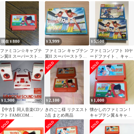
カー 箱・説明書付き
コン
コン(動作確認済)
FC
880
3,999
5,500
現在 ¥
¥
¥
ファミコン☆キャプテ
ファミコン キャプテン
ファミコンソフト 10ヤ
ン翼II スーパーストラ
翼II スーパーストライ
ードファイト 、キャプ
イカー
カー
テン翼II の2本セット
1,900
2,100
1,000
¥
¥
¥
【中古】同人音楽CDソ
きのごこ様 リクエスト
懐かしのファミコン！
フト FAMICOM
2点 まとめ商品
キャプテン翼＆キャプ
SOUND MINI(ファミコ
テン翼II 2本セット
ンサウンドミニ) /
EtlanZ