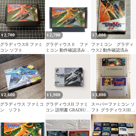
ナミ スーファミ SFC
2,700
2,700
7,000
¥
¥
¥
グラディウスII ファミ
グラディウスⅡ ファ
ファミコン グラディ
コン ソフト
ミコン 動作確認済み
ウス2 動作確認済み
FC
2,600
1,900
3,000
¥
¥
¥
グラディウス ファミコ
グラディウスII ファミ
スーパーファミコン ソ
ン ソフト
コン 説明書 GRADIUS
フト グラディウスIII
II
ゲゲゲの鬼太郎 2本セ
ット