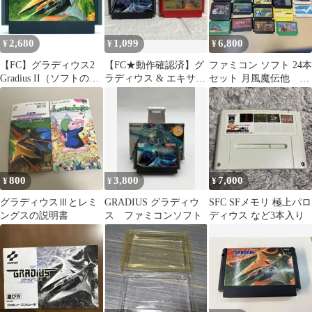
2,680
1,099
6,800
¥
¥
¥
【FC】グラディウス2
【FC★動作確認済】グ
ファミコン ソフト 24本
Gradius II（ソフトの
ラディウス & エキサイ
セット 月風魔伝他 動
み） ファミコン
トバイク・2本セット/
作未確認プラス説明書3
ファミコン
点と攻略本
800
3,800
7,000
¥
¥
¥
グラディウスⅢとレミ
GRADIUS グラディウ
SFC SFメモリ 極上パロ
ングスの説明書
ス ファミコンソフト
ディウス など3本入り