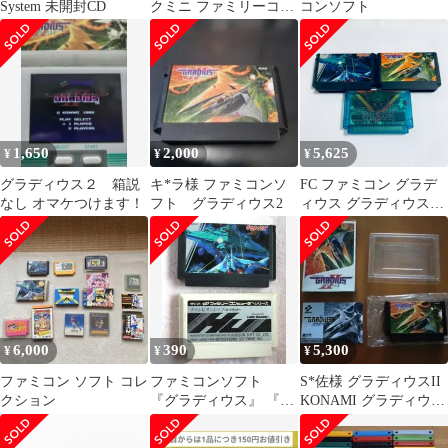
System 未開封CD
クミニ ファミリーコン
コンソフト
ピュータ 任天堂
1,650
2,000
5,625
¥
¥
¥
グラディウス２ 箱説
キ*ラ様 ファミコンソ
FC ファミコン グラデ
なし オマケつけます！
フト グラディウス2
ィウス グラディウス２
沙羅曼蛇 3点セット セ
ット まとめ 起動確認済
6100286
6,000
390
5,300
¥
¥
¥
ファミコン ソフト コレ
ファミコンソフト
S*佐様 グラディウスII
クション
『グラディウス』 『チ
KONAMI グラディウス
ャンピオンシップ・ロ
2 ファミコンソフト 箱
ードランナー』