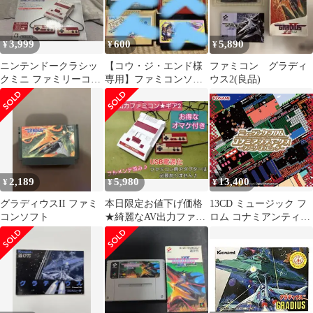
3,999
600
5,890
¥
¥
¥
ニンテンドークラシッ
【コウ・ジ・エンド様
ファミコン グラディ
クミニ ファミリーコン
専用】ファミコンソフ
ウス2(良品)
ピュータ 動作確認済み
ト 2点
2,189
5,980
13,400
¥
¥
¥
グラディウスII ファミ
本日限定お値下げ価格
13CD ミュージック フ
コンソフト
★綺麗なAV出力ファミ
ロム コナミアンティー
コン本体♪オマケ付！24
クス ~ファミリーコン
時間以内発送
ピュータ~ ゲームミュ
ージック
4988602176322
B0CFQCV2R9