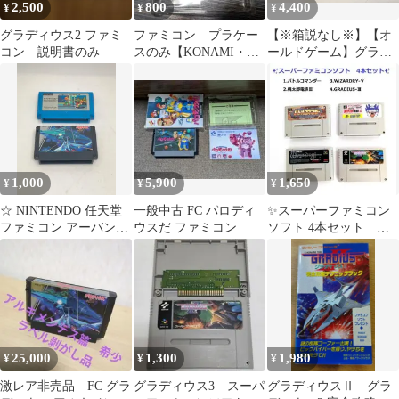
2,500
800
4,400
¥
¥
¥
グラディウス2 ファミ
ファミコン プラケー
【※箱説なし※】【オ
コン 説明書のみ
スのみ【KONAMI・
ールドゲーム】グラデ
SUNSOFT】
ィウス2
1,000
5,900
1,650
¥
¥
¥
☆ NINTENDO 任天堂
一般中古 FC パロディ
✨スーパーファミコン
ファミコン アーバンチ
ウスだ ファミコン
ソフト 4本セット
ャンピオン/グラディウ
WIZARDRY-Ⅲ他✨即発
ス ソフト２本
送可
25,000
1,300
1,980
¥
¥
¥
激レア非売品 FC グラ
グラディウス3 スーパ
グラディウスⅡ グラ