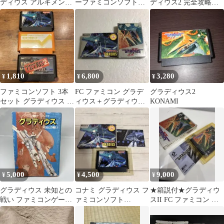
ディウス アルキメンデ
ーファミコンソフト
ディウス2 完全攻略テ
ス編 ※ラベル欠損 動作
起動確認 清掃済み
クニックブック ファ
確認済
ミコン攻略本
1,810
6,800
3,280
¥
¥
¥
ファミコンソフト 3本
FC ファミコン グラデ
グラディウス2
セット グラディウス テ
ィウス＋グラディウス
KONAMI
トリス2 マリオブラザ
Ⅱ 箱説付き ジャンク
ーズ
5,000
4,500
9,000
¥
¥
¥
グラディウス 未知との
コナミ グラディウス フ
★箱説付★グラディウ
戦い ファミコンゲーム
ァミコンソフト
スII FC ファミコン コ
ブック② 小説
GRADIUS
ナミ レトロゲーム