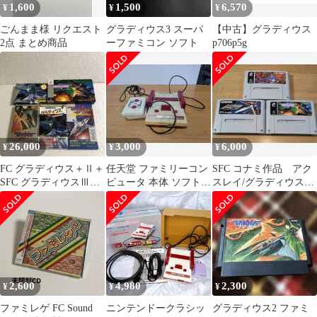
1,600
1,500
6,570
¥
¥
¥
ごんまま様 リクエスト
グラディウス3 スーパ
【中古】グラディウス
2点 まとめ商品
ーファミコン ソフト
p706p5g
26,000
3,000
6,000
¥
¥
¥
FC グラディウス＋Ⅱ＋
任天堂 ファミリーコン
SFC コナミ作品 アク
SFC グラディウスⅢ＋
ピュータ 本体 ソフトセ
スレイ/グラディウス3/
攻略本2冊 箱説付き
ット（ジャンク品）
悪魔城ドラキュラ
ジャンク
2,600
4,980
2,300
¥
¥
¥
ファミレゲ FC Sound
ニンテンドークラシッ
グラディウス2 ファミ