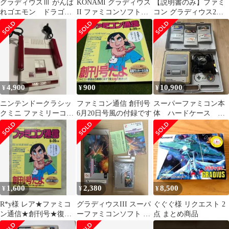
グラディウスⅢ がんば
KONAMI グラディウス
【説明書のみ】ファミ
れゴエモン ドラゴン
II ファミコンソフト
コン グラディウス2
クエストⅤ
GRADIUSⅡ 03
GRADIUS II
4,900
900
10,900
¥
¥
¥
ニンテンドークラシッ
ファミコン通信 創刊号
スーパーファミコン本
クミニ ファミリーコン
6月20日号風の付録です
体 ハードケース ソ
ピュータ 本体
フト付
1,600
2,380
8,500
¥
¥
¥
R*y様 レア★ファミコ
グラディウスIII スーパ
ぐぐぐ様 リクエスト 2
ン通信★創刊号★復刻
ーファミコンソフト 箱
点 まとめ商品
版★ファミ通 800号付
説明書注意書き付き