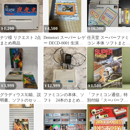
1,200
4,500
16,500
¥
¥
¥
ナツ様 リクエスト 2点
Demetori スーパー レゲ
任天堂 スーパーファミ
まとめ商品
ー DECD-0001 生演奏
コン 本体 ソフトまとめ
帯付属
売り
3,999
12,999
1,500
¥
¥
¥
グラディウス3□箱、説
ファミコンの本体、ソ
「ファミコン通信」特
明書、ソフトのセッ
フト 24本のまとめ売
別付録「スーパーファ
ト スーパーファミコ
り ジャンク品
ミコン 2大ゲーム 攻
ン
略ハンドブック」