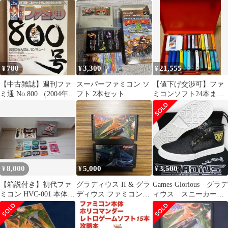
体
ン FC ニンテンドー コ
セット まとめ売り
ナミ
ファミコン
780
3,300
21,555
¥
¥
¥
【中古雑誌】週刊ファ
スーパーファミコン ソ
【値下げ交渉可】ファ
ミ通 No.800 （2004年
フト 2本セット
ミコンソフト24本まと
4/16号）付録なし
め売りケース付
8,000
5,000
3,500
¥
¥
¥
【箱説付き】初代ファ
グラディウス II & グラ
Games-Glorious グラデ
ミコン HVC-001 本体
ディウス ファミコンカ
ィウス スニーカー S
＋ 人気ソフト11本セッ
セット
サイズ
ト