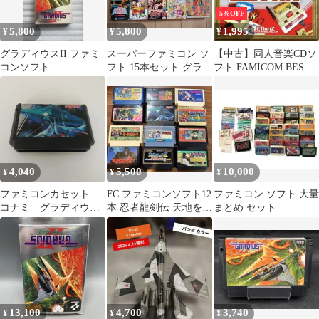
5%OFF
5,800
5,800
1,995
¥
¥
¥
グラディウスII ファミ
スーパーファミコン ソ
【中古】同人音楽CDソ
コンソフト
フト 15本セット グラデ
フト FAMICOM BEST
ィウス、サムライスピ
HISTORY / EtlanZ
リッツなど
4,040
5,500
10,000
¥
¥
¥
ファミコンカセット
FC ファミコンソフト12
ファミコン ソフト 大量
コナミ グラディウ
本 忍者龍剣伝 天地を喰
まとめ セット
ス 1つ
らうドラゴンクエスト
動作未確認
13,100
4,700
3,740
¥
¥
¥