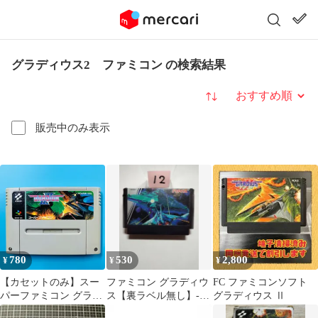
グラディウス2 ファミコン の検索結果
並び替え
販売中のみ表示
780
530
2,800
¥
¥
¥
【カセットのみ】スー
ファミコン グラディウ
FC ファミコンソフト
パーファミコン グラデ
ス【裏ラベル無し】-C-
グラディウス Ⅱ
ィウスIII KONAMI コ
まとめ買い大歓迎