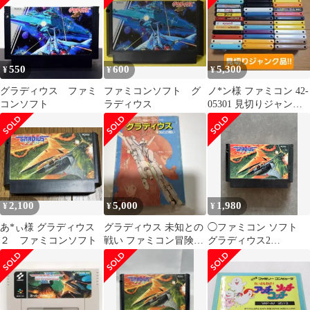
550
600
5,300
¥
¥
¥
グラディウス ファミ
ファミコンソフト グ
ノ*ン様 ファミコン 42-
コンソフト
ラディウス
05301 見切りジャンク
品
2,100
5,000
1,980
¥
¥
¥
あ*ぃ様 グラディウス
グラディウス 未知との
◯ファミコン ソフト
２ ファミコンソフト
戦い ファミコン冒険ゲ
グラディウス2
ームブック②
GRADIUSⅡ