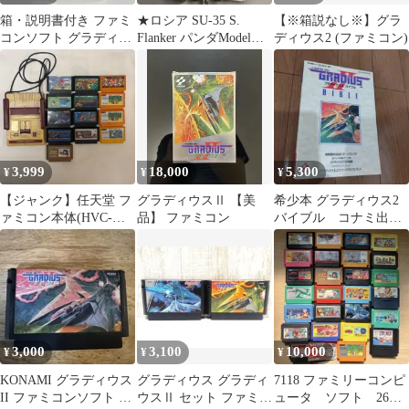
箱・説明書付き ファミ
★ロシア SU-35 S.
【※箱説なし※】グラ
コンソフト グラディウ
Flanker パンダModel
ディウス2 (ファミコン)
スⅡ コナミ
22cm
3,999
18,000
5,300
¥
¥
¥
【ジャンク】任天堂 フ
グラディウスⅡ 【美
希少本 グラディウス2
ァミコン本体(HVC-
品】 ファミコン
バイブル コナミ出
001)＋ソフト13本まと
版 ファミコン レト
め売り
ロゲーム
3,000
3,100
10,000
¥
¥
¥
KONAMI グラディウス
グラディウス グラディ
7118 ファミリーコンピ
II ファミコンソフト 本
ウスⅡ セット ファミコ
ュータ ソフト 26本