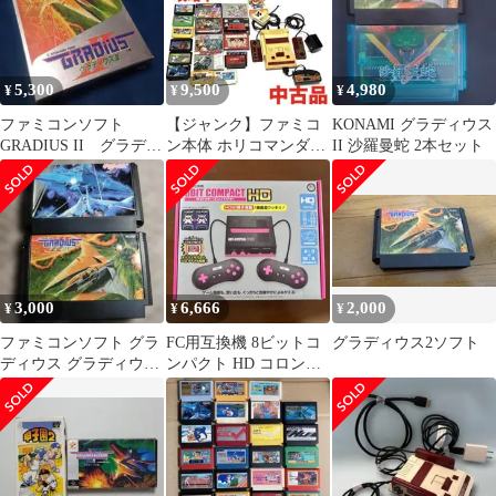
5,300
9,500
4,980
¥
¥
¥
ファミコンソフト
【ジャンク】ファミコ
KONAMI グラディウス
GRADIUS II グラディ
ン本体 ホリコマンダー
II 沙羅曼蛇 2本セット
ウス2
レトロゲームソフト15
本 攻略本
3,000
6,666
2,000
¥
¥
¥
ファミコンソフト グラ
FC用互換機 8ビットコ
グラディウス2ソフト
ディウス グラディウス
ンパクト HD コロンバ
II 2本セット
スサークル