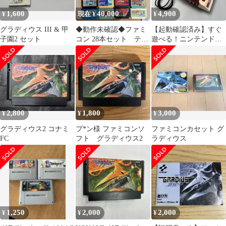
1,600
40,000
4,900
¥
現在 ¥
¥
グラディウス III & 甲
◆動作未確認◆ファミ
【起動確認済み】すぐ
子園2 セット
コン 28本セット テト
遊べる！ニンテンドー
リスのみ説明書あり(状
クラシックミニ ファミ
態悪い)
リーコンピュータ
2,800
1,800
3,000
¥
¥
¥
グラディウス2 コナミ
プ*ン様 ファミコンソ
ファミコンカセット グ
FC
フト グラディウス2
ラディウス
1,250
2,000
2,000
¥
¥
¥