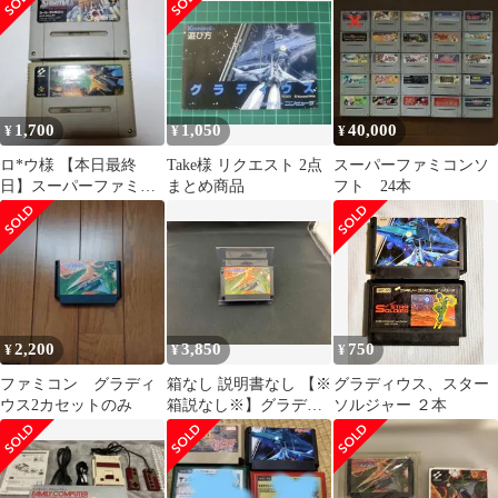
録★べーしっ
1,700
1,050
40,000
¥
¥
¥
ロ*ウ様 【本日最終
Take様 リクエスト 2点
スーパーファミコンソ
日】スーパーファミコ
まとめ商品
フト 24本
ン シューティングソフ
ト 2本セット
2,200
3,850
750
¥
¥
¥
ファミコン グラディ
箱なし 説明書なし 【※
グラディウス、スター
ウス2カセットのみ
箱説なし※】グラディ
ソルジャー ２本
ウス2