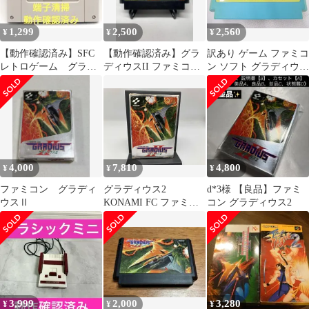
1,299
2,500
2,560
¥
¥
¥
【動作確認済み】SFC
【動作確認済み】グラ
訳あり ゲーム ファミコ
レトロゲーム グラデ
ディウスII ファミコン
ン ソフト グラディウス
ィウス3
ソフト
ソフトのみ
4,000
7,810
4,800
¥
¥
¥
ファミコン グラディ
グラディウス2
d*3様 【良品】ファミ
ウスⅡ
KONAMI FC ファミコ
コン グラディウス2
ン 動作未確認
3,999
2,000
3,280
¥
¥
¥