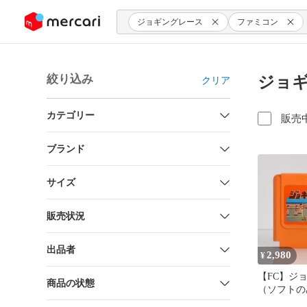
ンツにスキップ
ジョギングレース
ファミコン
絞り込み
ジョギ
クリア
カテゴリー
販売
ブランド
サイズ
販売状況
出品者
2,980
¥
【FC】ジ
商品の状態
（ソフトの