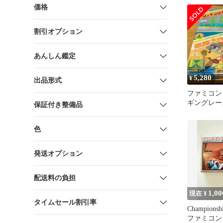
価格
割引オプション
あんしん鑑定
5,280
¥
出品形式
ファミコン
ギングレー
保証付き整備品
戦 セット
色
発送オプション
配送料の負担
1,00
現在 ¥
タイムセール割引率
Championsh
ファミコン