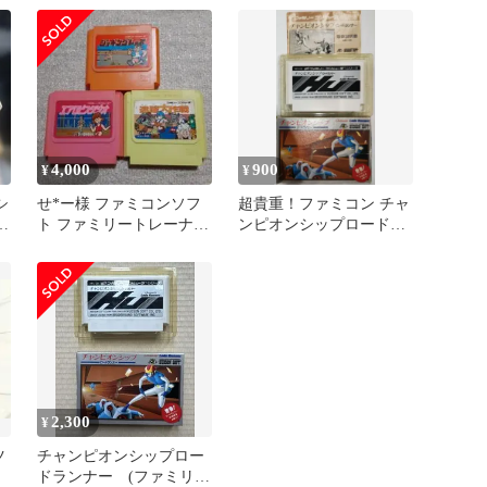
4,000
900
¥
¥
シ
せ*ー様 ファミコンソフ
超貴重！ファミコン チャ
ァ
ト ファミリートレーナー
ンピオンシップロードラ
3本セット
ンナー 箱説明書つき
HUDSON
2,300
¥
ツ
チャンピオンシップロー
ドランナー (ファミリー