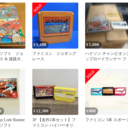
ゲーム
1,480
1,000
¥
¥
ソフト ジョ
ファミコン ジョギング
ハドソン チャンピオン
ス & 迷路大作
レース
ップロードランナー フ
ミコンソフト
0
12,300
800
¥
¥
ip Lode Runner
3F 【名作2本セット】フ
ファミコン 3本 スポー
ソフト
ァミコン ハイパーオリン