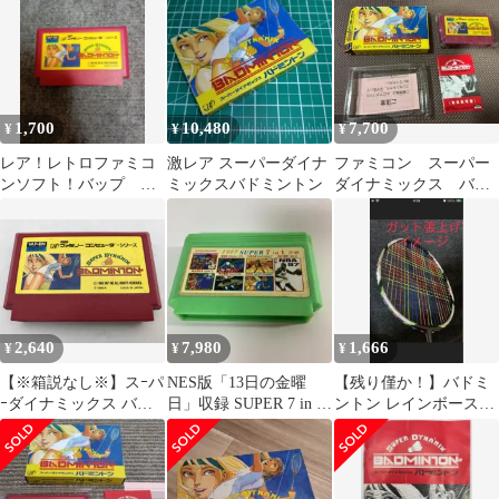
FC
任天堂 《L》
1,700
10,480
7,700
¥
¥
¥
レア！レトロファミコ
激レア スーパーダイナ
ファミコン スーパー
ンソフト！バップ ス
ミックスバドミントン
ダイナミックス バド
ーパーダイナミックス
ミントン 外箱 説明
バドミントン
書
2,640
7,980
1,666
¥
¥
¥
【※箱説なし※】スｰパ
NES版「13日の金曜
【残り僅か！】バドミ
ｰダイナミックス バド
日」収録 SUPER 7 in 1
ントン レインボースト
ミントン
ファミカセ
リング