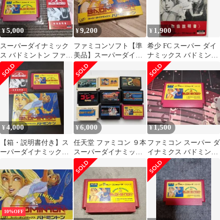
5,000
9,200
1,900
¥
¥
¥
スーパーダイナミック
ファミコンソフト【準
希少 FC スーパー ダイ
ス バドミントン ファミ
美品】スーパーダイナ
ナミックス バドミント
コン
ミックス バドミント
ン 取扱説明書 ファミコ
ン
ン説明書
4,000
6,000
1,500
¥
¥
¥
【箱・説明書付き】ス
任天堂 ファミコン ９本
ファミコン スーパー ダ
ーパーダイナミックス
スーパーダイナミック
イナミクス バドミント
バドミントン ファミコ
ス バドミントン 必殺
ン
ン
道場破り
10%OFF