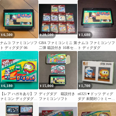
必勝攻略法 ファミコ
勝シリーズ ファミコ
フト レア ナムコ
ン
ン攻略本
6,500
28,500
1,680
¥
¥
¥
ナムコ ファミコンソフ
GBA ファミコンミニ 第
ナムコ ファミコンソフ
ト ディグダグ 06
二弾 箱説付き 10本セッ
ト ディグダグ
ト
6,180
15,000
1,700
¥
¥
¥
【レア ハガキあり】フ
ディグダグ 箱説付き
n6321▼ドッツ ディグ
ァミコン ディグダグ
ファミコンソフト
ダグ 未開封◇トミーテ
DigDug FC
ック DIG DUG .S