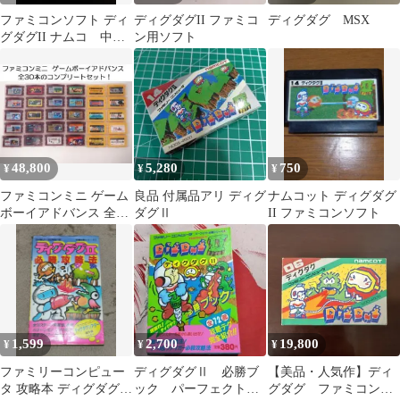
ファミコンソフト ディ
ディグダグII ファミコ
ディグダグ MSX
グダグII ナムコ 中
ン用ソフト
古 動作確認済み
48,800
5,280
750
¥
¥
¥
ファミコンミニ ゲーム
良品 付属品アリ ディグ
ナムコット ディグダグ
ボーイアドバンス 全30
ダグⅡ
II ファミコンソフト
本のコンプリートセッ
ト！
1,599
2,700
19,800
¥
¥
¥
ファミリーコンピュー
ディグダグⅡ 必勝ブ
【美品・人気作】ディ
タ 攻略本 ディグダグⅡ
ック パーフェクト必
グダグ ファミコンソ