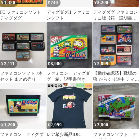
1,380
740
2,200
¥
¥
¥
FC ファミコンソフト
ディグダグII ファミコ
ディグダグ ファミコン
ディグダグ
ンソフト
ミニ版【箱・説明書有
り】
2,111
8,900
2,899
¥
¥
¥
ファミコンソフト 7本
ファミコン ディグダ
【動作確認済】戦場の
セット まとめ売り
グ 箱、説明書付き
狼 からくり道中 ディグ
ダグ2 上海 ドラクエ3
コンボイ
1,200
2,999
3,800
¥
¥
¥
ファミコン ディグダ
レア希少新品❕DIG
ファミコンソフト デ