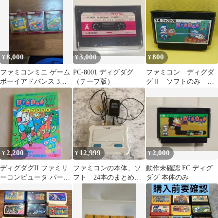
8,000
3,000
800
¥
¥
¥
ファミコンミニ ゲーム
PC-8001 ディグダグ
ファミコン ディグダ
ボーイアドバンス 3本
（テープ版）
グⅡ ソフトのみ 動
セット【動作確認済】
作品
2,200
12,999
2,000
¥
¥
¥
ディグダグII ファミリ
ファミコンの本体、ソ
動作未確認 FC ディグ
ーコンピュータ パーフ
フト 24本のまとめ売
ダグ 本体のみ
ェクト必勝シリーズ 攻
り ジャンク品
略本