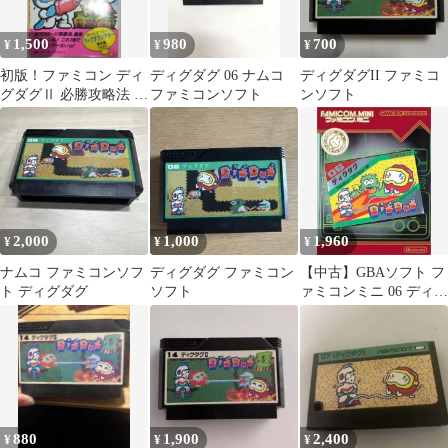
1,500
980
700
¥
¥
¥
初版！ファミコン ディ
ディグダグ 06 ナムコ
ディグダグII ファミコ
グダグⅡ 必勝攻略法 双
ファミコンソフト
ンソフト
葉社
2,000
1,000
1,960
¥
¥
¥
ナムコ ファミコンソフ
ディグダグ ファミコン
【中古】GBAソフト フ
ト ディグダグ
ソフト
ァミコンミニ 06 ディグ
ダグ
880
1,900
2,400
¥
¥
¥