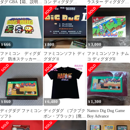
ダグ GBA【箱、説明書
コン ディグダグ
ラスター ディグダグⅡ
あり】
(DIGDUG) ハードケー
ナムコ まとめ 2本セッ
ス版
ト
666
800
3,000
¥
¥
¥
ファミコン ディグダ
ファミコンソフト ディ
ファミコンソフト ナム
グ 防水ステッカー
グダグⅡ
コ ディグダグII
ラスト1枚
860
6,480
1,300
¥
¥
¥
ディグダグ ファミコン
ディグダグ （プクプク
Namco Dig Dug Game
ソフト
ポン・ブラック）[廃
Boy Advance
盤] Tシャツ ブラック
XXL