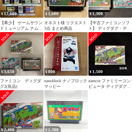
17,600
1,600
1,300
¥
¥
¥
【希少】 ゲームサウン
オネスト様 リクエスト
【中古ファミコンソフ
ドミュージアム ナムコ
3点 まとめ商品
ト】 ディグダグ・ディ
ット編 全種セット 価格
グダグII(説明書付) 2本
交渉OK！
セット
3,650
800
1,500
¥
¥
¥
ファミコン ディグダ
nanoblock ナノブロック
namcot ファミリーコン
グ2(良品)
マッピー
ピュータ ディグダグⅡ
⚠️空き箱 取扱説明書 他
2,400
1,300
¥
¥