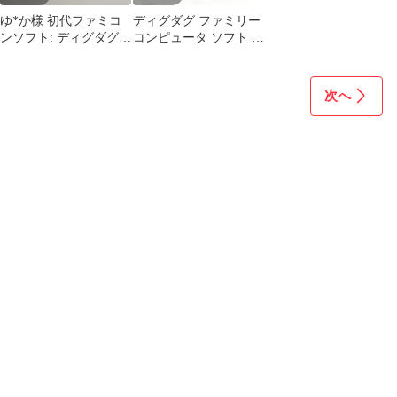
ゆ*か様 初代ファミコ
ディグダグ ファミリー
ンソフト: ディグダグII
コンピュータ ソフト 起
箱説付
動OK レトロゲーム カ
セット ファミコン FC
次へ