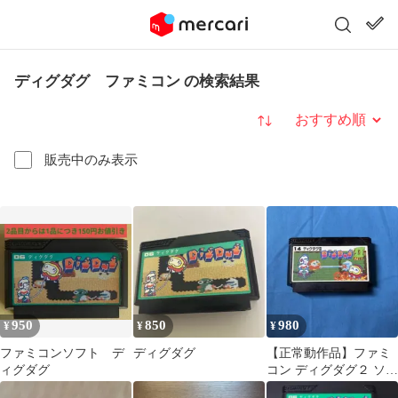
ディグダグ ファミコン の検索結果
並び替え
販売中のみ表示
950
850
980
¥
¥
¥
ファミコンソフト デ
ディグダグ
【正常動作品】ファミ
ィグダグ
コン ディグダグ２ ソフ
トのみ