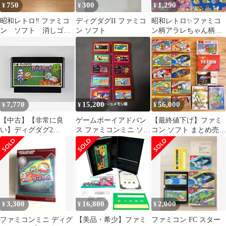
750
300
1,290
¥
¥
¥
昭和レトロ‼️ ファミコ
ディグダグII ファミコ
昭和レトロ✨ファミコ
ン ソフト 消しゴム
ン ソフト
ン柄アラレちゃん柄千
ディグダグ スペース
代紙 折り紙おりがみ
インベーダー
当時物ヴィンテージ
7,770
15,200
56,000
¥
¥
¥
【中古】【非常に良
ゲームボーイアドバン
【最終値下げ】ファミ
い】ディグダグ2
ス ファミコンミニ ソフ
コン ソフト まとめ売り
p706p5g
ト 10本セット 箱で発送
ナムコ 多数 説明書付き
いたします
レトロ
3,300
16,800
2,000
¥
¥
¥
ファミコンミニ ディグ
【美品・希少】ファミ
ファミコン FC スター