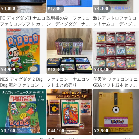
ァミコン カセット メン
1,080
1,000
4,300
¥
¥
¥
ズ ギフト レディース
プレゼント
​FC ディグダグII ナムコ
説明書のみ ファミコ
激レアレトロファミコ
ファミコンソフト カセ
ン ディグダグ ナム
ン！ナムコ ディグダ
ット Dig Dug II
コ 1985年
グ DigDug 新旧絵柄
違い2本セット
4,999
12,300
48,500
¥
¥
¥
NES ディグダグ 2 Dig
ファミコン ナムコソ
任天堂 ファミコンミニ
Dug 海外ファミコン 任
フトまとめ売り
GBAソフト12本セット
天堂 バンダイ ナムコ
まとめて
1,100
44,100
2,500
¥
¥
¥