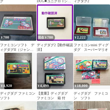
グ
DUG✖ユニクロ Tシャ
ィグダグ2
ツ ゲーム ファミコン
700
780
2,222
¥
現在 ¥
¥
ファミコンソフト デ
ディグダグ2【動作確認
ファミコンmini ディグ
ィグダグII（ジャンク
済】
ダグ スーパーマリオ
品）
4,920
4,499
18,000
¥
¥
¥
ディグダグ ファミコン
【貴重】ディグダグ
ディグダグ ファミコ
ソフト
ファミコン 箱 付
ン ソフト