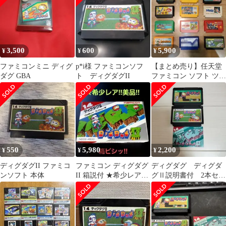
3,500
600
5,900
¥
¥
¥
ファミコンミニ ディグ
p*i様 ファミコンソフ
【まとめ売り】任天堂
ダグ GBA
ト ディグダグII
ファミコン ソフト ツイ
ンビー、モグラー、マ
リオ 他
550
5,980
2,200
¥
¥
¥
ディグダグII ファミコ
ファミコン ディグダグ
ディグダグ ディグダ
ンソフト 本体
II 箱説付 ★希少レア!!
グⅡ説明書付 2本セッ
美品!! NAMCOT
ト