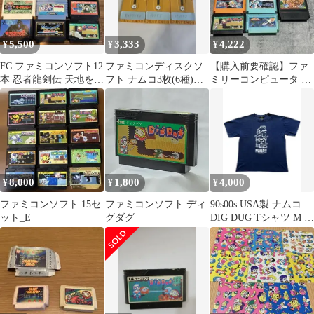
5,500
3,333
4,222
¥
¥
¥
FC ファミコンソフト12
ファミコンディスクソ
【購入前要確認】ファ
本 忍者龍剣伝 天地を喰
フト ナムコ3枚(6種)セ
ミリーコンピュータ ソ
らうドラゴンクエスト
ット
フト 11本 まとめ売り
動作未確認
ジャンク
8,000
1,800
4,000
¥
¥
¥
ファミコンソフト 15セ
ファミコンソフト ディ
90s00s USA製 ナムコ
ット_E
グダグ
DIG DUG Tシャツ M フ
ァミコン ゲーム