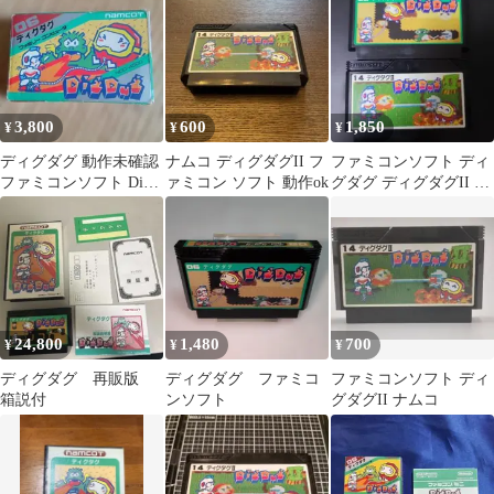
3,800
600
1,850
¥
¥
¥
ディグダグ 動作未確認
ナムコ ディグダグII フ
ファミコンソフト ディ
ファミコンソフト Dig
ァミコン ソフト 動作ok
グダグ ディグダグII 2
Dug
本セット
24,800
1,480
700
¥
¥
¥
ディグダグ 再販版
ディグダグ ファミコ
ファミコンソフト ディ
箱説付
ンソフト
グダグII ナムコ