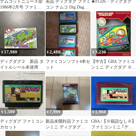
ナムコットニュース⑧
美品 ディグダグ ファミ
★FCDS・ディグダグ
1986年2月号 ファミコ
コン ナムコ Dig Dug
ン 広告 チラシ 当時物
Famicom Namco
17,980
2,480
3,230
¥
¥
¥
ディグダグ２ 新品 タ
ファミコンソフト4本セ
【中古】GBA ファミコ
イトルシール未使用
ット
ンミニ ディグダグ ※カ
ートリッジ＆取説コピ
ー
1,500
7,999
1,960
¥
¥
¥
ディグダグ ファミコン
新品未開封品ファミコ
GBA /【※箱説なし※】
カセット
ンミニ ディグダグ
ファミコンミニ ｢ディ
GBA
グダグ｣ / 起動確認済み