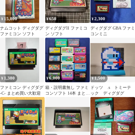
15,800
650
2,300
¥
¥
¥
ナムコット ディグダグ
ディグダグII ファミコ
ディグダグ GBA ファミ
ファミコン ソフト
ン ソフト
コンミニ
1,380
6,000
1,500
¥
¥
¥
ファミコン ディグダグ
箱・説明書無し ファミ
ドッツ .s トミーテ
-C- まとめ買い大歓迎
コンソフト 14本 まとめ
ック ディグダグ
売り