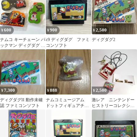
600
900
2,500
¥
¥
¥
ナムコ キーチェーン パ
c9 ディグダグ ファミ
ディグダグ2
ックマン ディグダグ フ
コンソフト
ァミスタ
7,300
888
2,500
¥
¥
¥
ディグダグII 動作未確
ナムコミュージアム
激レア ニンテンドー
認 ファミコンソフト
ドットフィギュアチャ
ヒストリーコレクショ
ーム ディグダグ
ン ミニチュアファミ
コン(初期ver)