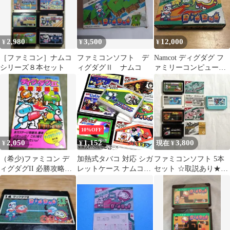
2,980
3,500
12,000
¥
¥
¥
［ファミコン］ナムコ
ファミコンソフト デ
Namcot ディグダグ フ
シリーズ８本セット
ィグダグⅡ ナムコ
ァミリーコンピュータ
ソフト
10%OFF
2,050
1,152
3,800
¥
¥
現在 ¥
（希少)ファミコン デ
加熱式タバコ 対応 シガ
ファミコンソフト 5本
ィグダグII 必勝攻略法
レットケース ナムコレ
セット ☆取説あり★箱
(1986年5月22日初版)
ジェンダリー ジャレコ
なし・動作未確認
ゲーム ハード ケース
かわいい アイコス 選べ
る 7種類 IQOS ヒート
スティック対応 タバコ
ケース カートリッジ フ