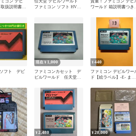
ァミコン デビ
任天堂 デビルワールド
貴重！ファミコン デビ
 取扱説明書
ファミコン ソフト HVC-
ワールド 箱説明書つき
DD
任天堂
1,000
440
現在 ¥
¥
ソフト デビ
ファミコンカセット デ
ファミコン デビルワー
ビルワールド 任天堂
ド【絵ラベル】-E- まと
カセットのみ
め買い大歓迎
2,480
20,000
¥
¥