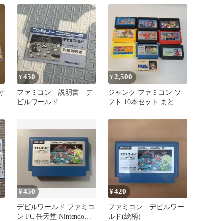
37
450
2,500
¥
¥
付
ファミコン 説明書 デ
ジャンク ファミコン ソ
ビルワールド
フト 10本セット まとめ
売り
450
420
¥
¥
ミ
デビルワールド ファミコ
ファミコン デビルワー
ン FC 任天堂 Nintendo
ルド(絵柄)