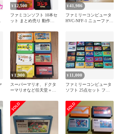
12,500
41,986
¥
¥
ファミコンソフト 10本セ
ファミリーコンピュータ
ット まとめ売り 動作未
HVC-NFF-1 ニューファミ
き
確認品 忍者龍剣伝2
コン+ゲームソフト67本
1,900
11,000
¥
¥
ァ
スーパーマリオ、ドクタ
ファミリーコンピュータ
ーマリオなど任天堂＋
ソフト 25点セット ファ
α ８本セット 箱説な
ミコン
し