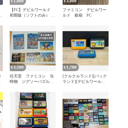
1,080
3,000
¥
¥
【FC】デビルワールド
ファミコン デビルワー
フ
初期版（ソフトのみ） フ
ルド 銀箱 FC
ァミコン
3,500
1,780
¥
¥
セ
任天堂 ファミコン 当
[クルクルランド][パック
ク
時物 ジグソーパズル
ランド][デビルワールド]
ミニ 12ピース 昭和レ
ファミコン FC ソフト
トロ
mJJ336 ● ★