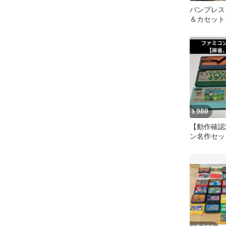
バンプレス
＆カセット
セット
980
¥
【動作確認
ン名作セッ
ケージ違い
雀 ゴルフ