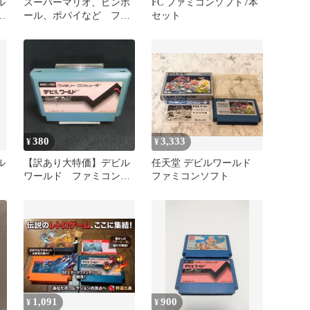
ル
スーパーマリオ、ピンボ
FC ファミコンソフト7本
ール、ポパイなど ファ
セット
ミコン 任天堂８本セッ
ト 箱説なし
380
3,333
¥
¥
ル
【訳あり大特価】デビル
任天堂 デビルワールド
ワールド ファミコンソ
ファミコンソフト
フト
1,091
900
¥
¥