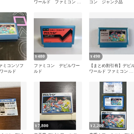
ワールド ファミコン 起
コン ジャンク品
動確認済み
480
490
¥
¥
️ファミコンソフ
ファミコン デビルワー
【まとめ割引有】デビ
ルワールド
ルド
ワールド ファミコン 動
作確認済
7,800
2,200
¥
¥