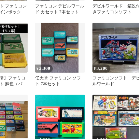
ト ファミコン
ファミコン デビルワール
デビルワールド 箱説
インボックス
ド カセット 2本セット
きファミコンソフト
2,300
3,200
¥
¥
済】ファミコ
任天堂 ファミコン ソフ
ファミコンソフト デ
ト 麻雀（パッ
ト 7本セット
ルワールド
）4人打ち麻
他