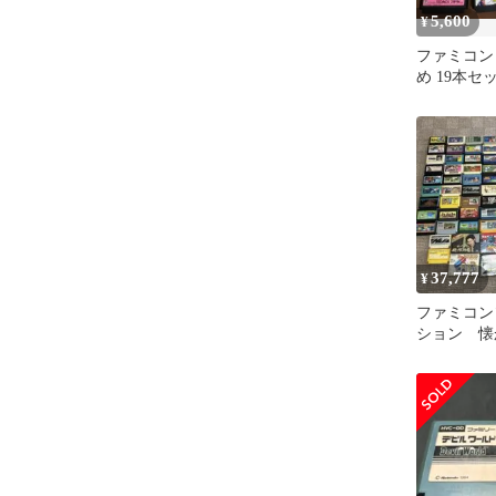
5,600
¥
ファミコン
め 19本
品】
37,777
¥
ファミコン
ション 懐
おまとめセ