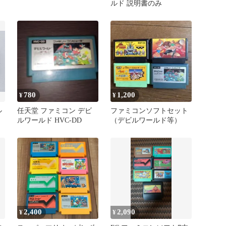
ルド 説明書のみ
780
1,200
¥
¥
ル
任天堂 ファミコン デビ
ファミコンソフトセット
ルワールド HVC-DD
（デビルワールド等）
2,400
2,090
¥
¥