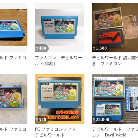
掃済み
400
1,300
¥
¥
ルド ファミコ
ファミコン デビルワー
デビルワールド 説明書
ルド(絵柄)
き ファミコン
520
22,000
¥
¥
ルド ファミコ
FC ファミコンソフト
デビルワールド ファ
デビルワールド
コン Devil World