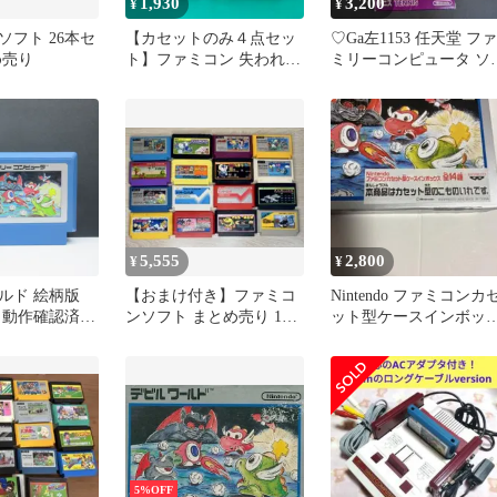
1,930
3,200
¥
¥
ソフト 26本セ
【カセットのみ４点セッ
♡Ga左1153 任天堂 ファ
め売り
ト】ファミコン 失われた
ミリーコンピュータ ソ
メッセージ ロストワード
ト 箱付き 5点まとめ
オブジェニー ポートピア
連続殺人事件 デビルワー
ルド おぼっちゃまくん
FC
5,555
2,800
¥
¥
ルド 絵柄版
【おまけ付き】ファミコ
Nintendo ファミコンカ
 動作確認済み
ンソフト まとめ売り 16
ット型ケースインボッ
本＋1本セット
ス デビルワールド
5%OFF