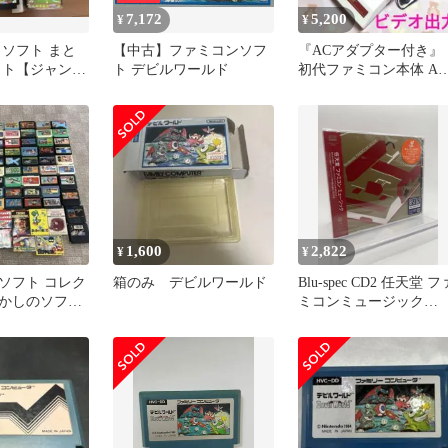
7,172
5,200
¥
¥
 ソフト まと
【中古】ファミコンソフ
『ACアダプター付き』
セット【ジャンク
ト デビルワールド
初代ファミコン本体 AV
出力仕様 デビルワー付
です～。
1,600
2,822
¥
¥
ソフト コレク
箱のみ デビルワールド
Blu-spec CD2 任天堂 フ
かしのソフト
ミコンミュージック
ット
4988001753100