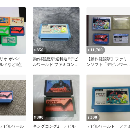
850
11,700
¥
¥
リオ ポパイ
動作確認済‼️送料込‼️デビ
【動作確認済】ファミ
ルドなど8点
ルワールド ファミコンソ
ンソフト「デビルワー
フト 1984年製
ド」美品
800
300
¥
¥
デビルワール
キングコング2 デビル
デビルワールド ファ