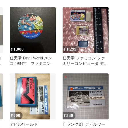
HVC-DD
1,000
1,299
¥
¥
コ
任天堂 Devil World メン
任天堂 ファミコン ファ
ル
コ 1984年 ファミコン
ミリーコンピュータ デビ
ルワールド ソフト ミニ
チュア
700
380
¥
¥
ミ
デビルワールド
〘ランクB〙デビルワー