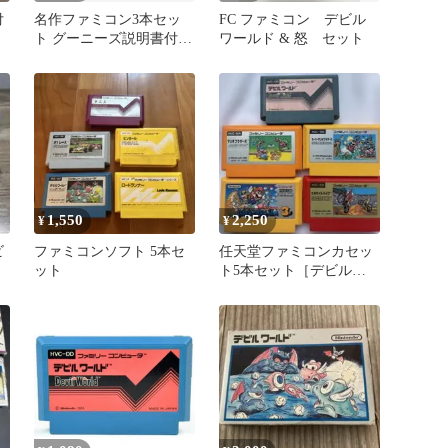
付
名作ファミコン3本セッ
FC ファミコン デビル
ト グーニーズ説明書付/
ワールド & 怒 セット
デビルワールド/フォーメ
ーションＺ
1,550
2,250
¥
¥
ビ
ファミコンソフト 5本セ
任天堂ファミコンカセッ
ット
ト5本セット［デビルワ
ールド他］