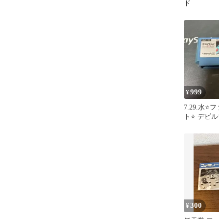
ド
999
¥
7.29.水⭐
ト⭐️ デビ
300
¥