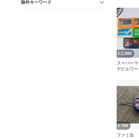
除外キーワード
2,980
¥
スーパーマ
デビルワー
700
¥
ファミ缶 