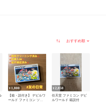
並び替え
1,800
2,850
¥
¥
ル
【箱・説付き】 デビルワ
任天堂 ファミコン デビ
ールド ファミコン ソフ
ルワールド 箱説付
ト 箱付き 説明書付き 4-