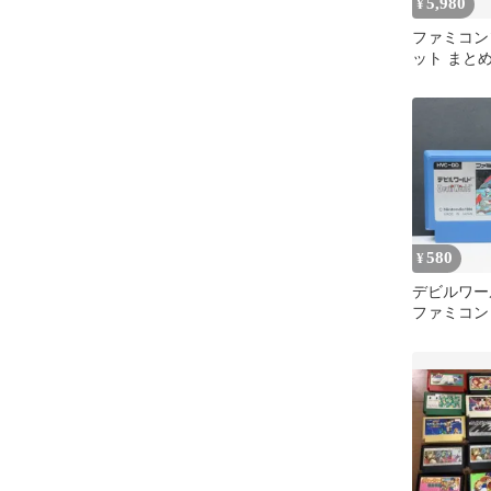
5,980
¥
ファミコン
ット まと
580
¥
デビルワー
ファミコン
FC