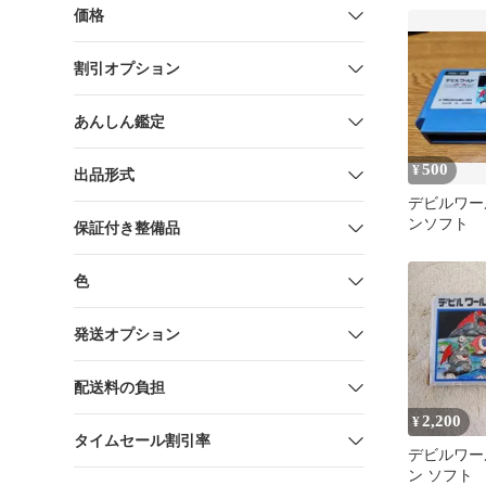
価格
割引オプション
あんしん鑑定
500
¥
出品形式
デビルワー
ンソフト
保証付き整備品
色
発送オプション
配送料の負担
2,200
¥
タイムセール割引率
デビルワー
ン ソフト