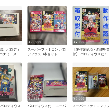
セーブデータあり
29,900
7,200
¥
¥
認】パロディ
スーパーファミコン パロ
【動作確認済・箱説明
コナミ スー
ディウス 3本セット
付】 パロディウスだ 
コンソフト
スーパーファミコン
3,739
6,600
¥
¥
US パロディウス
パロディウスだ！ スーパ
スーパーファミコンソ