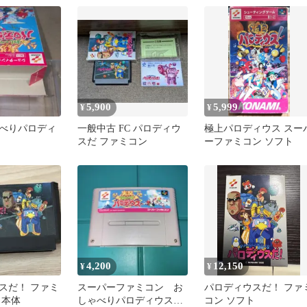
5,900
5,999
¥
¥
べりパロディ
一般中古 FC パロディウ
極上パロディウス スー
スだ ファミコン
ーファミコン ソフト
4,200
12,150
¥
¥
スだ！ ファミ
スーパーファミコン お
パロディウスだ！ ファ
 本体
しゃべりパロディウス
コン ソフト