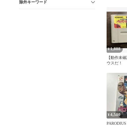
除外キーワード
1,888
¥
【動作未確
ウスだ！ 
パーファミ
4,500
¥
PARODI