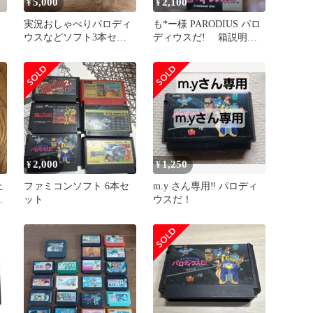
5,000
2,100
¥
¥
実況おしゃべりパロディ
も*ー様 PARODIUS パロ
ウスなどソフト3本セッ
ディウスだ! 箱説明書
ト
ソフトは入っていません
2,000
1,250
¥
¥
上
ファミコンソフト 6本セ
m.y さん専用‼️ パロディ
ー
ット
ウスだ！