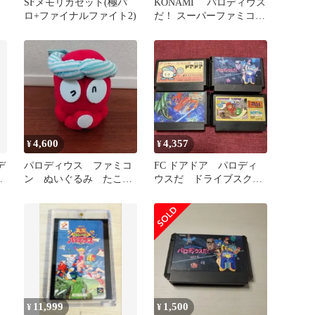
SFメモリカセット(極パ
KONAMI パロディウス
ロ+ファイナルファイト2)
だ！ スーパーファミコン
ン
ソフト 国内正規品
4,600
4,357
¥
¥
デ
パロディウス ファミコ
FC ドアドア パロディ
き
ン ぬいぐるみ たこ
ウスだ ドライブスクロ
レトロ コナミ 昭和レ
ール 忍者くん 4本セ
トロ 激レア
ット
11,999
1,500
¥
¥