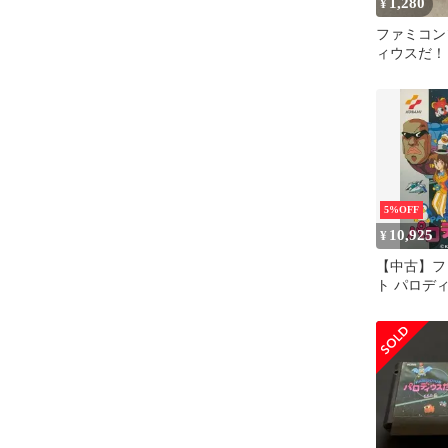
1,280
¥
ファミコン
ィウスだ！
5%OFF
10,925
¥
【中古】フ
ト パロデ