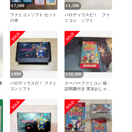
7,500
1,500
¥
¥
ファミコンソフト セット
パロディウスだ！ ファ
21本
ミコン ソフト
999
10,300
¥
¥
書
パロディウスだ！ ファミ
スーパーファミコン 箱・
レ
コンソフト
説明書付き 実況おしゃべ
りパロディウス