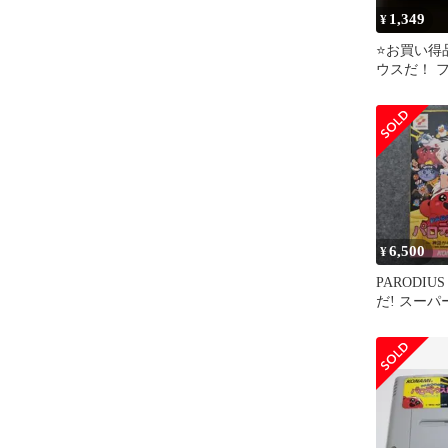
1,349
¥
⭐️お買い得
ウスだ！ 
フト 清掃
6,500
¥
PARODI
だ! スー
ソフト