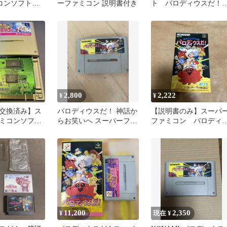
ミコンソフト
ーファミコン 説明書付き
ト パロディウスだ！
神話からお笑いへ
2,800
2,222
¥
¥
交換済み】ス
パロディウスだ！ 神話か
【説明書のみ】スーパ
ミコンソフト
らお笑いへ スーパーファ
ファミコン パロディ
べりパロディ
ミコン ソフト
スだ
11,200
2,350
¥
現在 ¥