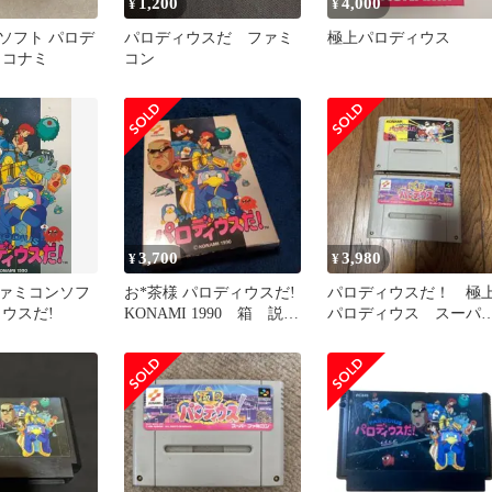
1,200
4,000
¥
¥
ソフト パロデ
パロディウスだ ファミ
極上パロディウス
 コナミ
コン
3,700
3,980
¥
¥
ァミコンソフ
お*茶様 パロディウスだ!
パロディウスだ！ 極
ィウスだ!
KONAMI 1990 箱 説明
パロディウス スーパ
書付き
ファミコン カセット