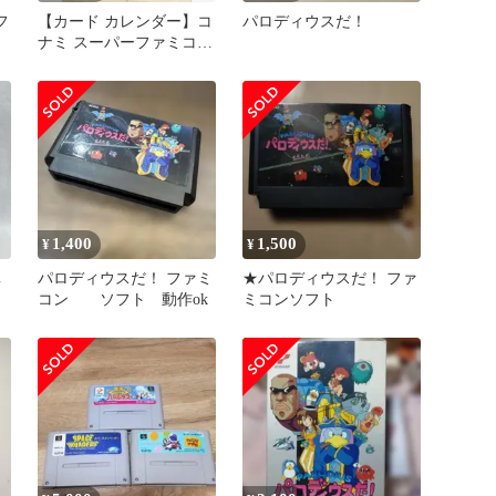
フ
【カード カレンダー】コ
パロディウスだ！
き
ナミ スーパーファミコン
可
実況おしゃべりパロディ
ウス
1,400
1,500
¥
¥
ｽ
パロディウスだ！ ファミ
★パロディウスだ！ ファ
コン ソフト 動作ok
ミコンソフト