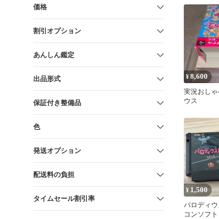
価格
割引オプション
あんしん鑑定
8,600
¥
出品形式
実況おしゃ
ウス
保証付き整備品
色
発送オプション
配送料の負担
1,500
¥
タイムセール割引率
パロディウ
コンソフト