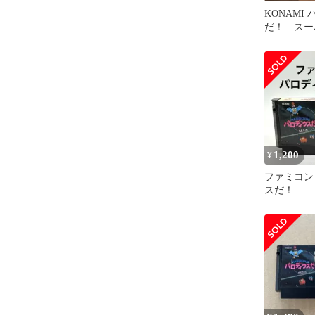
KONAMI
だ！ スー
ンソフト
1,200
¥
ファミコン
スだ！