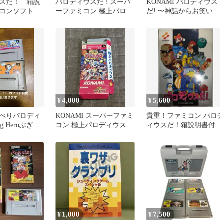
スだ！ 箱説
パロディウスだ ! スーパ
KONAMI パロディウス
コンソフト
ーファミコン 極上パロデ
だ! 〜神話からお笑い
ィウス SFC スーファミ
へ〜 スーパーファミコ
ソフト
4,000
5,600
¥
¥
べりパロディ
KONAMI スーパーファミ
貴重！ファミコン パロ
g Heroぶぎゅ
コン 極上パロディウス
ィウスだ！箱説明書付
険のまとめ売
箱 説明書
KONAMI
1,000
7,500
¥
¥