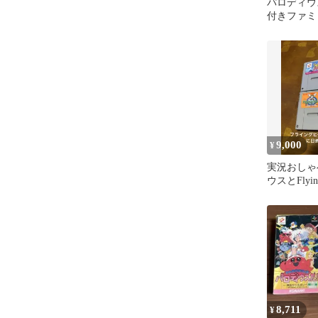
パロディウ
付きファミ
9,000
¥
実況おしゃ
ウスとFlyin
る〜の大冒
り
8,711
¥