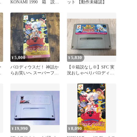
！
KONAMI 1990 箱 説明
ット 【動作未確認】
書付き
5,000
5,830
¥
¥
ー
パロディウスだ！ 神話か
【※箱説なし※】SFC 実
ウ
らお笑いへ スーパーファ
況おしゃべりパロディウ
ミコンソフト
ス
19,990
8,090
¥
¥