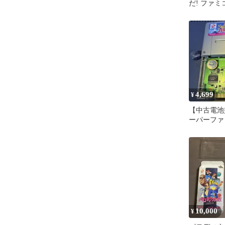
だ! ファ
箱説付き
4,699
¥
【中古電池
ーパーファ
実況おしゃ
ウス
10,000
¥