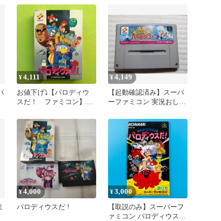
4,111
4,149
¥
¥
パ
お値下げ⤵【パロディウ
【起動確認済み】スーパ
スだ！ ファミコン】動
ーファミコン 実況おしゃ
作確認済み 説明書・箱
べりパロディウス
付き
4,000
3,000
¥
¥
ミ
パロディウスだ !
【取説のみ】スーパーフ
ァミコン パロディウス