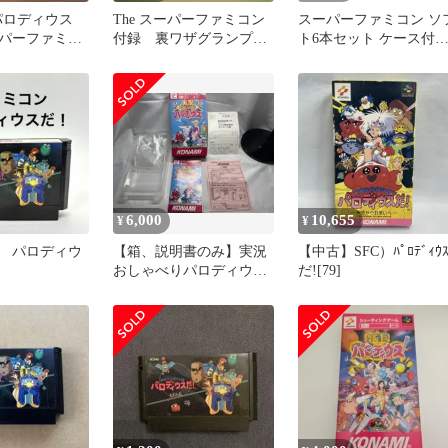
 パロディウス
The スーパーファミコン
スーパーファミコン ソ
パーファミコ
付録 裏ワザグランプ
ト6本セット ケース付
リ シューティングゲー
動作未確認 バラ売り不
ムスペシャル
6,000
10,655
¥
¥
 パロディウ
【箱、説明書のみ】実況
【中古】SFC）ﾊﾟﾛﾃﾞｨｳ
おしゃべりパロディウス
だ![79]
スーパーファミコン