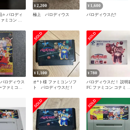
2,200
1,600
¥
¥
品⭐️ パロディ
極上 パロディウス
パロディウスだ!
ファミコン ソ
動作確認
1,100
780
¥
¥
US パロディウス
オ*ト様 ファミコンソフ
パロディウスだ！ 説明
パーファミコン
ト パロディウスだ！
FC ファミコン コナミ 
トロゲーム