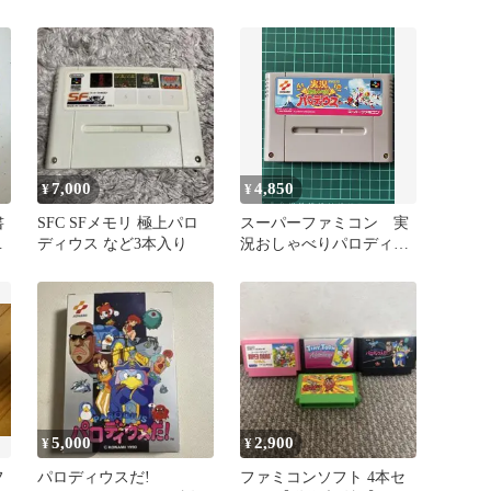
だ! ー神話からお笑いへ
ー 取扱説明書 解説書
KONAMI コナミ スーフ
ァミ SFC
7,000
4,850
¥
¥
書
SFC SFメモリ 極上パロ
スーパーファミコン 実
!
ディウス など3本入り
況おしゃべりパロディウ
ス
5,000
2,900
¥
¥
フ
パロディウスだ!
ファミコンソフト 4本セ