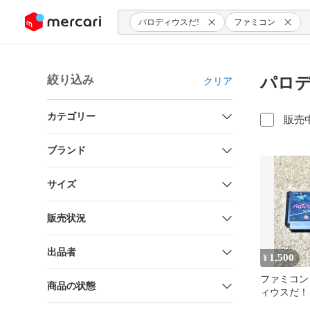
ンツにスキップ
パロディウスだ!
ファミコン
絞り込み
パロデ
クリア
カテゴリー
販売
ブランド
サイズ
販売状況
出品者
1,500
¥
ファミコン
商品の状態
ィウスだ！