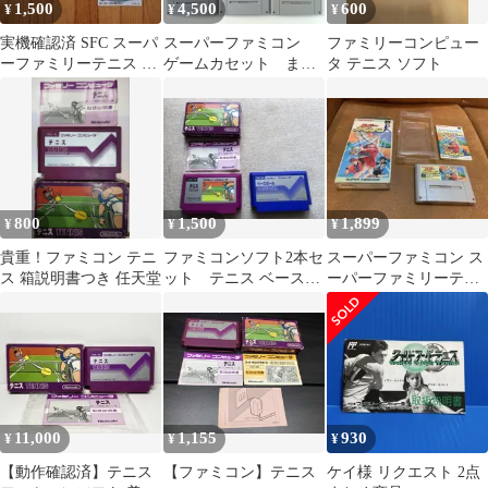
1,500
4,500
600
¥
¥
¥
実機確認済 SFC スーパ
スーパーファミコン
ファミリーコンピュー
ーファミリーテニス 説
ゲームカセット まと
タ テニス ソフト
明書＆公式ガイドブッ
め売り 12点セット
ク付 攻略本
#m00323
800
1,500
1,899
¥
¥
¥
貴重！ファミコン テニ
ファミコンソフト2本セ
スーパーファミコン ス
ス 箱説明書つき 任天堂
ット テニス ベースボ
ーパーファミリーテニ
ール
ス
11,000
1,155
930
¥
¥
¥
【動作確認済】テニス
【ファミコン】テニス
ケイ様 リクエスト 2点