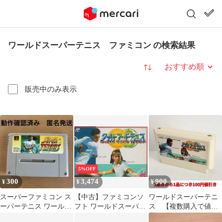
ワールドスーパーテニス ファミコン の検索結果
並び替え
販売中のみ表示
5%OFF
300
3,474
900
¥
¥
¥
スーパーファミコン ス
【中古】ファミコンソ
ワールドスーパーテニ
ーパーテニス ワールド
フト ワールドスーパー
ス 【複数購入で値引
サーキット
テニス
き希望の方は購入前に