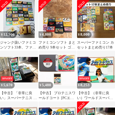
魂/ウルトラマン他 ※ソ
フトなし
12,900
4,000
8,000
¥
¥
¥
ジャンク扱いファミコ
ファミコンソフト まと
スーパーファミコン カ
ンソフト33本、ファミ
め売り 9本セット ゴジ
セットまとめ売り17本
コン本体まとめ売り
ラ パリダカ ロックマン
じゅうべ
10%OFF
10%OFF
5,670
5,480
8,253
¥
¥
¥
【中古】「非常に良
【中古】 プロテニスワ
【中古】（非常に良
い」スーパーテニス ワ
ールドコート [PCエン
い）ワールドスーパー
ールド
ジン]
テニス