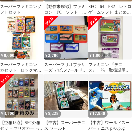
スーパーファミコンソ
【動作未確認】ファミ
SFC、64、PS2 レトロ
フトセット
コン FC ソフト カ
ゲームソフト まとめ売
セット 7点まとめ売り
り
①
8,000
2,780
1,800
¥
¥
¥
スーパーファミコン
スーパーマリオブラザ
ファミコン 『テニ
カセット ロックマン
ーズ デビルワールドな
ス』 箱・取扱説明書
X2 箱付き まとめ売
ど任天堂タイトル8点
付き 美品
り 6点セット
#m00353
3,700
5,229
17,930
¥
¥
¥
【空箱15点】SFC外箱
【中古】スーパーテニ
【中古】ワールドスー
セット マリオカート/侍
ス ワールド
パーテニス p706p5g