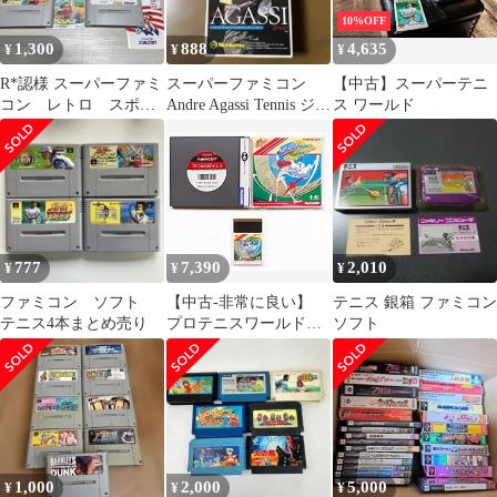
10%OFF
1,300
888
4,635
¥
¥
¥
R*認様 スーパーファミ
スーパーファミコン
【中古】スーパーテニ
コン レトロ スポー
Andre Agassi Tennis ジャ
ス ワールド
ツタイトル まとめ売
ンク品
り4本
777
7,390
2,010
¥
¥
¥
ファミコン ソフト
【中古-非常に良い】
テニス 銀箱 ファミコン
テニス4本まとめ売り
プロテニスワールドコ
ソフト
ート [PCエンジン]
1,000
2,000
5,000
¥
¥
¥