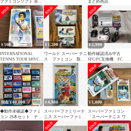
ファミコンソフト 美品
まとめ商品
箱・説明書付
500
1,200
2,990
¥
¥
¥
INTERNATIONAL
ワールド スーパー テニ
動作確認済み中古
TENNIS TOUR SHVC-
ス ファミコン 取説
SFC/FC互換機 FC
IT
付き 箱付き
Twin ソフト付き
40,000
4,980
1,000
現在 ¥
¥
¥
◆動作未確認◆ファミ
スーパーファミリーテ
スーパーファミコン
コン 28本セット テト
ニス スーパーファミコ
「スーパーテニス ワー
リスのみ説明書あり(状
ン
ルドサーキット」
態悪い)