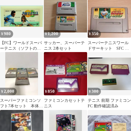
質問でコメントくださ
い】【ファミコン】
【箱説なし】
980
1,200
350
¥
¥
¥
【FC】ワールドスーパ
サッカー、スーパーテ
スーパーテニスワール
ーテニス（ソフトの
ニス 2本セット
ドサーキット SFC ス
み） ファミコン
ーパーファミコン
2,000
850
300
¥
¥
¥
スーパーファミコンソ
ファミコンカセットテ
テニス 前期 ファミコン
フト7本セット 本体の
ニス
FC 動作確認済み
み