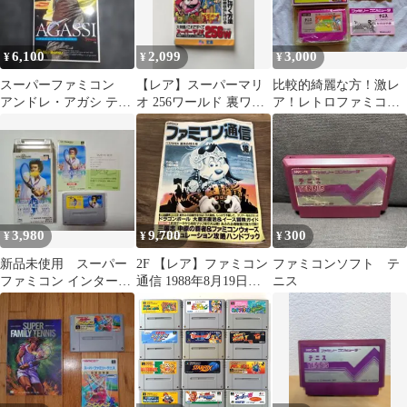
6,100
2,099
3,000
¥
¥
¥
スーパーファミコン
【レア】スーパーマリ
比較的綺麗な方！激レ
アンドレ・アガシ テニ
オ 256ワールド 裏ワザ
ア！レトロファミコ
ス 箱、説明書付き
ファミコン 必勝本 バグ
ン！任天堂 テニス
ボーイ
銀箱、説明書付き！
3,980
9,700
300
¥
¥
¥
新品未使用 スーパー
2F 【レア】ファミコン
ファミコンソフト テ
ファミコン インターナ
通信 1988年8月19日号
ニス
ショナルテニスツアー
ドラゴンボール 三国志