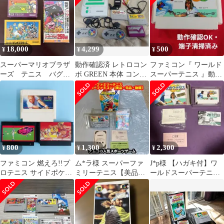
18,000
4,299
500
¥
¥
¥
スーパーマリオブラザ
動作確認済 レトロコン
ファミコン『 ワールド
ーズ テニス バグボ
ボ GREEN 本体 コント
スーパーテニス 』動作
ーイスペシャル ファ
ローラー ソフト セット
確認・端子清掃済み
ミコン レア 任天堂
800
1,300
2,300
¥
¥
¥
ファミコン 燃えろ!!プ
ム*ラ様 スーパーファ
J*p様 【ハガキ付】ワ
ロテニス サイドポケッ
ミリーテニス【美品・
ールドスーパーテニ
ト ハイパーオリンピッ
完品・動確済】SFCス
ス ファミコン
ク
ーパーファミコン