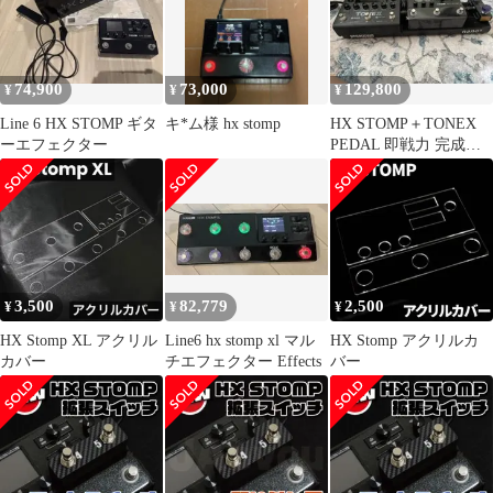
74,900
73,000
129,800
¥
¥
¥
Line 6 HX STOMP ギタ
キ*ム様 hx stomp
HX STOMP＋TONEX
ーエフェクター
PEDAL 即戦力 完成ボ
ードセット
3,500
82,779
2,500
¥
¥
¥
HX Stomp XL アクリル
Line6 hx stomp xl マル
HX Stomp アクリルカ
カバー
チエフェクター Effects
バー