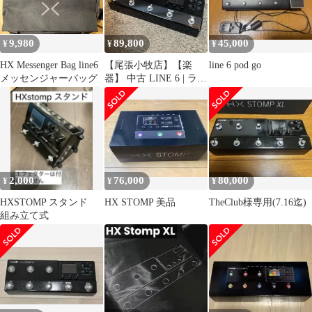
9,980
89,800
45,000
¥
¥
¥
HX Messenger Bag line6
【尾張小牧店】【楽
line 6 pod go
メッセンジャーバッグ
器】 中古 LINE 6 | ライ
ンシックス エフェクタ
ー HX Stomp XL
【472】
2,000
76,000
80,000
¥
¥
¥
HXSTOMP スタンド
HX STOMP 美品
TheClub様専用(7.16迄)
組み立て式