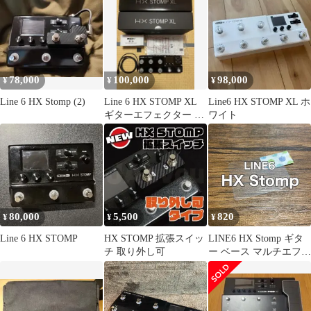
78,000
100,000
98,000
¥
¥
¥
Line 6 HX Stomp (2)
Line 6 HX STOMP XL
Line6 HX STOMP XL ホ
ギターエフェクター ア
ワイト
クリルカバー 付き
80,000
5,500
820
¥
¥
¥
Line 6 HX STOMP
HX STOMP 拡張スイッ
LINE6 HX Stomp ギタ
チ 取り外し可
ー ベース マルチエフェ
クター 保護フィルム