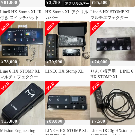
81,000
3,780
85,500
¥
¥
¥
Line6 HX Stomp XL IR
HX Stomp XL アクリル
Line 6 HX STOMP XL
付き スイッチハット付
カバー
マルチエフェクター
き
78,000
79,990
74,000
¥
¥
¥
Line 6 HX STOMP XL
LINE6 HX Stomp XL
りんく様専用 LINE 6
マルチエフェクター 本
HX STOMP XL
体
15,000
89,800
7,500
¥
¥
¥
Mission Engineering
LINE 6 HX STOMP XL
Line 6 DC-3g HXstomp