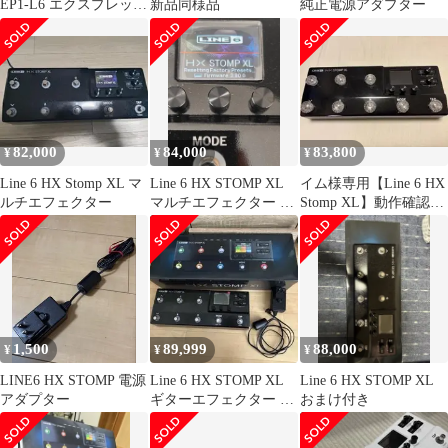
EP1-L6 エクスプレッシ
新品同様品
純正電源アダプター
ョンペダル
82,000
84,000
83,800
¥
¥
¥
Line 6 HX Stomp XL マ
Line 6 HX STOMP XL
イム様専用【Line 6 HX
ルチエフェクター
マルチエフェクター 本
Stomp XL】動作確認済
体
み
1,500
89,999
88,000
¥
¥
¥
LINE6 HX STOMP 電源
Line 6 HX STOMP XL
Line 6 HX STOMP XL
アダプター
ギターエフェクター 本
おまけ付き
体