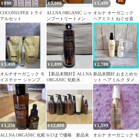
890
3,000
1,499
¥
¥
¥
COCONSUPER トライ
ALLNA ORGANIC シャ
オルナ オーガニック
アルセット
ンプートリートメン
ヘアミスト ねぐせ直
400ml ヘアオイル80ml
し 洗い流さない ト
リートメント
3,499
1,899
2,780
¥
¥
¥
オルナオーガニック モ
【新品未開封】ALLNA
新品未開封 おまとめセ
イスチャー シャンプ
ORGANIC 化粧水
ット ヘアミルク ダメー
ー・トリートメント・
200ml（ノーマルタイ
ジケア トリートメント
ヘアオイル
プ）
1,250
12,800
1,599
¥
¥
¥
ALLNA ORGANIC 化粧
6/13まで価格 新品未
オルナ オーガニック モ