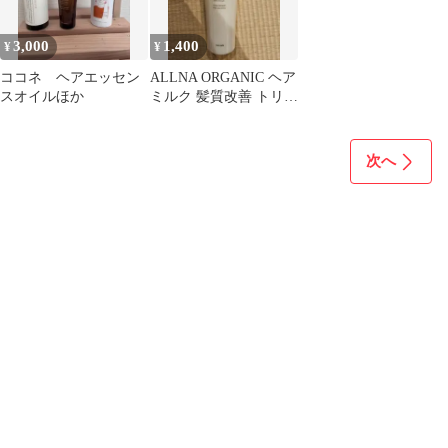
3,000
1,400
¥
¥
ココネ ヘアエッセン
ALLNA ORGANIC ヘア
スオイルほか
ミルク 髪質改善 トリー
トメント
次へ