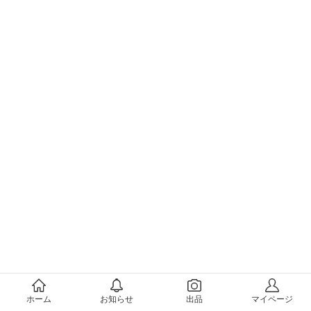
メルカリについて
ホーム
お知らせ
出品
マイページ
会社概要（運営会社）