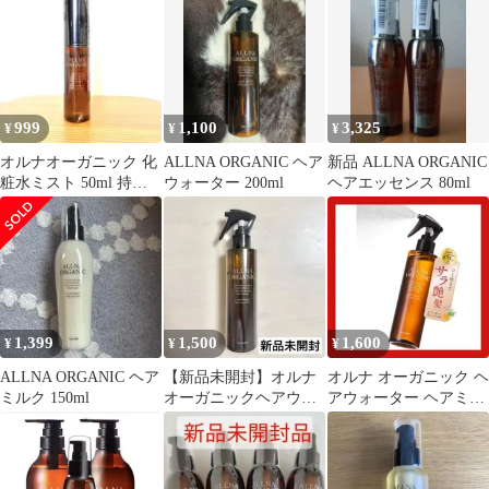
999
1,100
3,325
¥
¥
¥
オルナオーガニック 化
ALLNA ORGANIC ヘア
新品 ALLNA ORGANIC
粧水ミスト 50ml 持ち
ウォーター 200ml
ヘアエッセンス 80ml
運び
1,399
1,500
1,600
¥
¥
¥
ALLNA ORGANIC ヘア
【新品未開封】オルナ
オルナ オーガニック ヘ
ミルク 150ml
オーガニックヘアウォ
アウォーター ヘアミス
ーター 200ml 寝癖直し
ト ねぐせ直しウォータ
ヘアミスト
ー アロマ