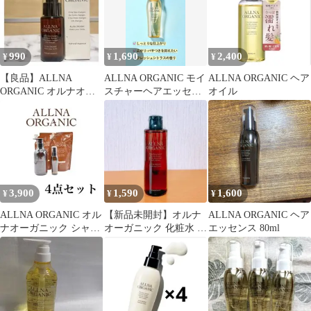
990
1,690
2,400
¥
¥
¥
【良品】ALLNA
ALLNA ORGANIC モイ
ALLNA ORGANIC ヘア
ORGANIC オルナオー
スチャーヘアエッセン
オイル
ガニック 美容液 くすみ
ス ヘアオイル
対策 潤い
3,900
1,590
1,600
¥
¥
¥
ALLNA ORGANIC オル
【新品未開封】オルナ
ALLNA ORGANIC ヘア
ナオーガニック シャン
オーガニック 化粧水 敏
エッセンス 80ml
プー 詰め替え 4点セッ
感肌用 乾燥かさつき対
ト
策 200ml