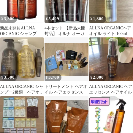
3,300
5,499
1,800
¥
¥
¥
新品未開封ALLNA
4本セット 【新品未開
ALLNA ORGANICヘア
ORGANIC シャンプー
封品】 オルナ オーガニ
オイル ライト 100ml
トリートメント ヘアエ
ック ヘアエッセンス ス
ッセンス
ムース
3,500
3,700
2,000
¥
¥
¥
ALLNA ORGANIC シャ
トリートメント ヘアオ
ALLNA ORGANIC ヘア
ンプー2種類 ヘアオイ
イル ヘアエッセンス
エッセンス ヘアオイル
ル セット