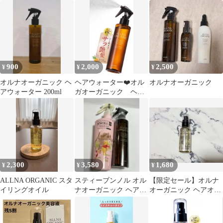
アオイル ヘアミルク オ
エッセンスセット
イル
900
2,000
2,500
¥
¥
¥
オルナオーガニック ヘ
ヘアウォーター❤️オル
オルナオーガニック
アウォーター 200ml
ガオーガニック ヘア
ミスト 寝ぐせ直し
200ml
2,300
3,580
1,680
¥
¥
¥
ALLNA ORGANIC スタ
スティーブンノル オル
【限定セール】オルナ
イリングオイル
ナオーガニック ヘアケ
オーガニック ヘアオイ
ア 2点セット
ル ダメージケア