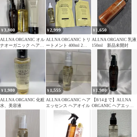
3,800
2,999
1,650
¥
¥
¥
ALLNA ORGANIC オル
ALLNA ORGANIC トリ
ALLNA ORGANIC 乳液
ナオーガニック ヘアケ
ートメント 400ml 2本
150ml 新品未開封
ア 3点セット ヘアオイ
＋ ヘアオイル
ル
1,980
1,555
1,980
¥
¥
¥
ALLNA ORGANIC 化粧
ALLNA ORGANIC ヘア
【8/14まで】ALLNA
水、美容液
エッセンス ヘアオイル
ORGANIC ヘアエッセ
ンス 80ml