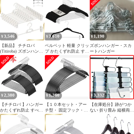
3,546
3,610
1,190
¥
¥
¥
【新品】 チチロバ
ベルベット 軽量 クリッ
ズボンハンガー・スカ
(Titiroba) ズボンハンガ
プ かたくずれ防止 すべ
ートハンガー
ー スカートハンガー パ
らない ハンガー
ンツハンガー クリップ
TITIROBA
跡がつかない すべらな
い 連結フック付き 回転
フック 10本組 ホワイト
1
2,380
1,360
3,332
¥
¥
¥
【チチロバ 】ハンガー
【１０本セット・アー
【在庫処分】跡がつか
かたくずれ防止 すべら
チ型・ 固定フック・新
ない 折り畳み 縦横両用
ない 20本組 ブラック
品】チチロバ ハンガー
すべらない 5連 省スペ
ブラック
ース ステンレス スラッ
クスハンガー ブラック
パンツ チチロバ