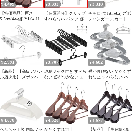
4,409
3,332
3,318
¥
¥
¥
【特価商品】厚さ
【在庫処分】クリップ
チチロバ(Titiroba) ズボ
5.5cm(4本組) YJ-04-H
すべらない パンツ 跡が
ンハンガー スカートハ
マーズブラウン 4本組
つかない スカート 連結
ンガー パンツハンガー
滑り止め加工バー かた
フック チチロバ
クリップ 跡がつかない
くずれ防止 コート ジャ
(TITIROBA) 8本組 ズボ
すべらない 連結フック
ケット スーツ 木製ハン
ンハンガー
付き 回転フック 10本組
ガー (TITIROBA) 【最
ホワイト
高級×厚さ5.5でスーツ
にピッタリ】チチロバ
2,991
3,787
4,682
¥
¥
¥
【新品】 【高級アパレ
連結フック付き すべら
襟が伸びない かたくず
ル店採用】 ズボンハン
ない 跡がつかない 回転
れ防止 すべらない ハン
ガー チチロバ
フック クリップ パンツ
ガー 連結フック
(TITIROBA) スカート
スカート ズボンハンガ
TITIROBA
パンツ 【スライド時歯
ー Titiroba
がうく音がしない】 ク
リップ付き クロームメ
ッキ 跡がつかない すべ
らない スリム 高級 薄
4,078
4,520
4,677
¥
¥
¥
い 頑丈 8本組 ホワイト
0
ベルベット製 回転フッ
かたくずれ防止
【新品】 【最高級×厚