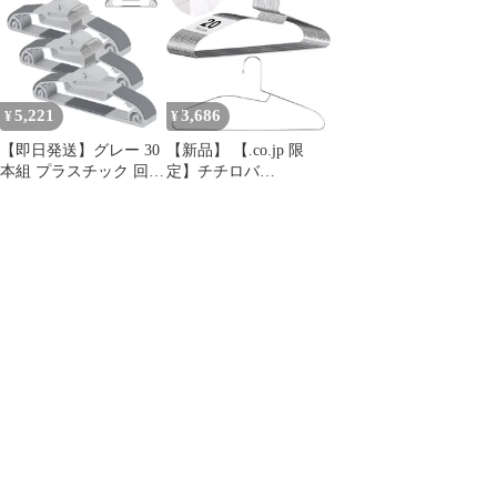
(TITIROBA) おしゃれ
すべらない 細い 軽量
ト製 アイボリー 型崩れ
スリム 軽量 hanger 回転
ハンガー hanger 回転フ
しない かたくずれ防止
フック ベルベット製 30
ック プラスチック チチ
すべらない ハンガー チ
本組 アイボリー
ロバ(TITIROBA) 20本
チロバ(TITIROBA)
組 グレー
5,221
3,686
¥
¥
【即日発送】グレー 30
【新品】 【.co.jp 限
本組 プラスチック 回転
定】チチロバ
フック hanger 軽量 細い
(TITIROBA) ハンガー
スリム おしゃれ 多機能
ステンレス かたくずれ
連結フック付き 伸び防
防止 襟が伸びない 20本
止 かたくずれ防止 襟が
組 伸び防止 洗濯 錆び
伸びない すべらない ハ
にくい 曲がらない 頑丈
ンガー チチロバ
スリム 軽量 ステンレス
(TITIROBA)
ハンガー 0