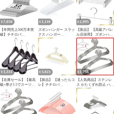
製 10本組 アイボリー
ゃれ 20本組 グレー
23AB162 0
22AB080
7,050
3,110
2,995
¥
¥
¥
【年間売上500万本突
ズボンハンガー スラッ
【新品】 【高級アパレ
破】チチロバ
クス ハンガー
ル店採用】 ズボンハン
(TITIROBA) ハンガー
TITIROBA パンツハン
ガー チチロバ
ステンレス 50本組 洗濯
ガー すべらない 跡がつ
(TITIROBA) スカート
錆びにくい 曲がらない
かない 10本組
パンツ 【スライド時歯
頑丈 スリム 軽量 シル
がうく音がしない】 ク
バー送料無料 38d1d127
リップ付き すべらない
跡がつかない 8本組 1
3,331
3,023
3,756
¥
¥
¥
【在庫セール】【最高
【新品】 【迷ったらコ
【人気商品】ステンレ
級×厚さ5.5でスーツに
レ】チチロバ
ス かたくずれ防止 ハン
ピッタリ】チチロバ
(TITIROBA) ハンガー
ガー すべらない 20本組
(TITIROBA) 木製ハン
すべらない かたくずれ
洗濯 (TITIROBA) スリ
ガー スーツ ジャケット
防止 型崩れしない 跡が
ム あとがつかない 錆び
コート かたくずれ防止
つかない おしゃれ スリ
にくい チチロバ 頑丈
滑り止め加工バー 4本
ム 軽量 hanger 回転フッ
収納
組 スモークブラウン
ク ベルベット製 20本組