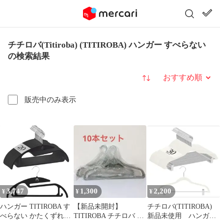
チチロバ(Titiroba) (TITIROBA) ハンガー すべらない
の検索結果
並び替え
販売中のみ表示
3,747
1,300
2,200
¥
¥
¥
ハンガー TITIROBA す
【新品未開封】
チチロバ(TITIROBA)
べらない かたくずれ防
TITIROBA チチロバ 滑
新品未使用 ハンガー