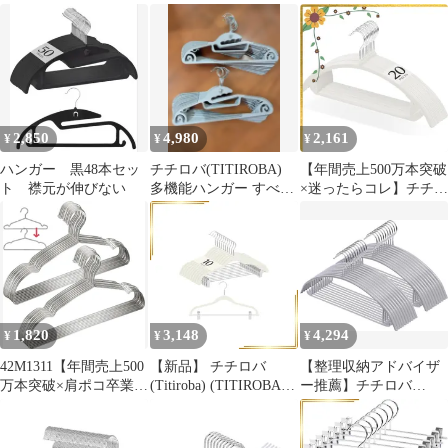
止 伸び防止 連結フック
らないハンガー 10本セ
すべらない アイボリー
ベルベット
ット グレー
30本
2,850
4,980
2,161
¥
¥
¥
ハンガー 黒48本セッ
チチロバ(TITIROBA)
【年間売上500万本突破
ト 襟元が伸びない
多機能ハンガー すべら
×迷ったらコレ】チチロ
ない伸びない20本未使
バ(TITIROBA) ハンガ
用
ー すべらない かたくず
れ防止 型崩れしない 跡
がつかない おしゃれ ス
リム 軽量 hanger 回転フ
ック ベルベット製 20本
組 アイボリー 0
1,820
3,148
4,294
¥
¥
¥
42M1311【年間売上500
【新品】 チチロバ
【整理収納アドバイザ
万本突破×肩ポコ卒業】
(Titiroba) (TITIROBA)
ー推薦】チチロバ
チチロバ (TITIROBA
ハンガー すべらない か
(TITIROBA) ハンガー
たくずれ防止 クリップ
かたくずれ防止 すべら
スリム 軽量 ベルベット
ない 跡がつかない おし