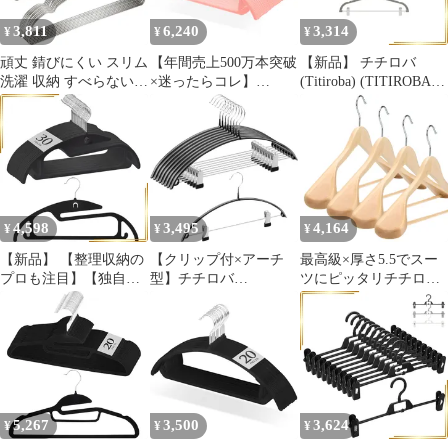
YJ-04-S 厚さ5.5cm(4本
ベージュ 1
3,811
6,240
3,314
¥
¥
¥
組)
頑丈 錆びにくい スリム
【年間売上500万本突破
【新品】 チチロバ
洗濯 収納 すべらない
×迷ったらコレ】
(Titiroba) (TITIROBA)
かたくずれ防止 ステン
TITIROBA ハンガー す
ハンガー すべらない か
レス ハンガー
べらない かたくずれ防
たくずれ防止 クリップ
TITIROBA
止 跡がつかない スリム
スリム 軽量 ベルベット
軽量 回転フック ベルベ
製 10本組 グレー
ットym 3b2424e4
23AB163 0
4,598
3,495
4,164
¥
¥
¥
【新品】 【整理収納の
【クリップ付×アーチ
最高級×厚さ5.5でスー
プロも注目】【独自設
型】チチロバ
ツにピッタリチチロバ
計×王様のハンガー】チ
(TITIROBA) ハンガー
(TITIROBA) 木製ハン
チロバ(TITIROBA) ハ
すべらない かたくずれ
ガー スーツ ジャケット
ンガー すべらない かた
防止 クリップ 【スライ
コート かたくずれ防止
くずれ防止 襟が伸びな
ド時歯がうく音がしな
滑り止め加工バー 4本
い 伸び防止 跡がつかな
い】 挟む 跡がつかない
組 ナチュラル YJ-04-Y
い 連結フック 頑丈 ス
頑丈 8本組 ブラック
厚さ5.5cm(4本組)
リム ベルベット製 30本
5,267
3,500
3,624
¥
¥
¥
組 ブラック 1