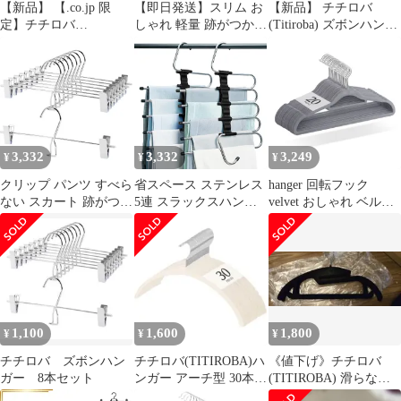
【新品】 【.co.jp 限
【即日発送】スリム お
【新品】 チチロバ
定】チチロバ
しゃれ 軽量 跡がつかな
(Titiroba) ズボンハンガ
(TITIROBA) ハンガー
い hanger 型崩れしない
ー スカートハンガー パ
すべらない かたくずれ
回転フック かたくずれ
ンツハンガー クリップ
防止 襟が伸びない 伸び
防止 ベルベット製 すべ
跡がつかない すべらな
防止 ベルベット製 20本
らない 20本組 ハンガー
い 連結フック付き 回転
組 ブラック 23AB201 0
ブラック チチロバ
フック 10本組 ブラック
(TITIROBA)
1
3,332
3,332
3,249
¥
¥
¥
クリップ パンツ すべら
省スペース ステンレス
hanger 回転フック
ない スカート 跡がつか
5連 スラックスハンガ
velvet おしゃれ ベルベ
ない チチロバ
ー 縦横両用 パンツ 折
ット製 スリム 型崩れし
(TITIROBA) 連結フッ
り畳み チチロバ
ない 軽量 かたくずれ防
ク ズボンハンガー 8本
(TITIROBA) 跡がつか
止 大容量 すべらない
組
ない 2本組 すべらない
大量 ハンガー 20本組
ズボンハンガー ブラッ
チチロバ(TITIROBA)
ク
グレー
1,100
1,600
1,800
¥
¥
¥
チチロバ ズボンハン
チチロバ(TITIROBA)ハ
《値下げ》チチロバ
ガー 8本セット
ンガー アーチ型 30本セ
(TITIROBA) 滑らない
ット
ハンガー 20本