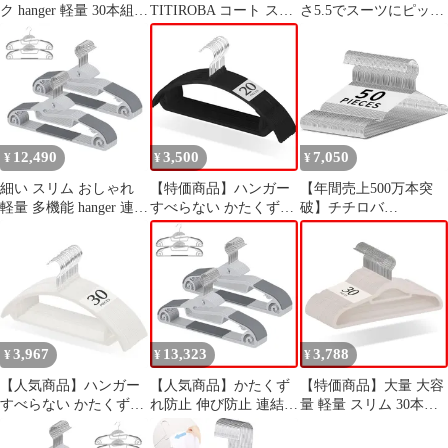
ク hanger 軽量 30本組
TITIROBA コート スー
さ5.5でスーツにピッタ
スリム おしゃれ 跡がつ
ツ 木製ハンガー
リ】チチロバ
かない 型崩れしない ア
(TITIROBA) 木製ハン
イボリー かたくずれ防
ガー スーツ ジャケット
止 すべらない ハンガー
コート かたくずれ防止
チチロバ(TITIROBA)
滑り止め加工バー 4本
組 スモークブラウン
YJ-04-S 厚さ5.5cm(4本
12,490
3,500
7,050
¥
¥
¥
組) 1
細い スリム おしゃれ
【特価商品】ハンガー
【年間売上500万本突
軽量 多機能 hanger 連結
すべらない かたくずれ
破】チチロバ
フック付き 伸び防止 回
防止 型崩れしない 跡が
(TITIROBA) ハンガー
転フック かたくずれ防
つかない おしゃれ チチ
ステンレス 50本組 洗濯
止 プラスチック 襟が伸
ロバ(TITIROBA) スリ
錆びにくい 曲がらない
びない すべらない 20本
ム 軽量 hanger 回転フッ
頑丈 スリム 軽量 シル
組 ハンガー グレー チ
ク ベルベット製 20本組
バー送料無料 7c4aef72
チロバ(TITIROBA)
ブラック
3,967
13,323
3,788
¥
¥
¥
【人気商品】ハンガー
【人気商品】かたくず
【特価商品】大量 大容
すべらない かたくずれ
れ防止 伸び防止 連結フ
量 軽量 スリム 30本組
防止 型崩れしない 跡が
ック付き 襟が伸びない
おしゃれ 回転フック
つかない チチロバ
多機能 おしゃれ スリム
hanger velvet ベルベッ