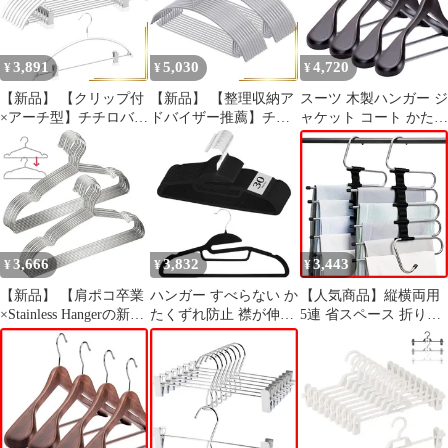
(TITIROBA) 2本組 ズボ
ンハンガー
3,891
5,030
4,720
¥
¥
¥
【新品】 【クリップ付
【新品】 【整理収納ア
スーツ 木製ハンガー ジ
×アーチ型】チチロバ
ドバイザー推薦】チチ
ャケット コート かたく
(TITIROBA) ハンガー
ロバ(TITIROBA) ハン
ずれ防止 (TITIROBA)
すべらない かたくずれ
ガー かたくずれ防止 す
滑り止め加工バー 4本
防止 クリップ 【スライ
べらない 跡がつかない
組 スモークブラウン チ
ド時歯がうく音がしな
おしゃれ 20本組 グレー
チロバ YJ-04-S 厚さ
い】 挟む 跡がつかない
22AB080 1
5.5cm(4本組)
頑丈 8本組 ホワイト 0
3,666
3,832
3,443
¥
¥
¥
【新品】 【肩ポコ卒業
ハンガー すべらない か
【人気商品】縦横両用
×Stainless Hangerの新提
たくずれ防止 襟が伸び
5連 省スペース 折り畳
案】チチロバ
ない 伸び防止
み ステンレス 跡がつか
(TITIROBA) ハンガー
TITIROBA ベルベット
ない スラックスハンガ
ステンレス かたくずれ
跡がつかない スリム 軽
ー パンツ すべらない
防止 すべらない 20本組
量
チチロバ(TITIROBA) 2
洗濯 スリム あとがつか
本組 マットブラック ズ
ない 錆びにくい 頑丈
ボンハンガー
収納 0