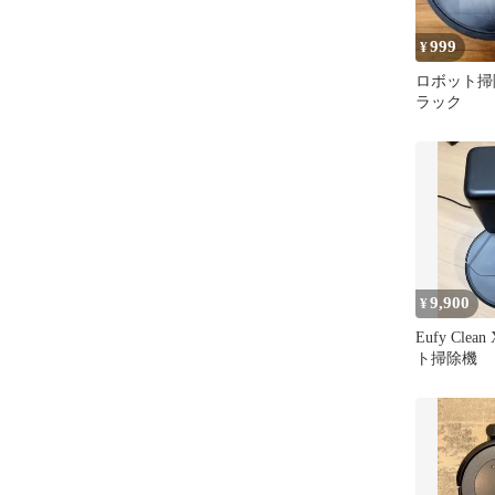
999
¥
ロボット掃
ラック
9,900
¥
Eufy Clea
ト掃除機