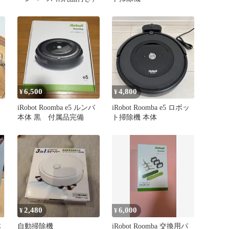
6,500
4,800
¥
¥
iRobot Roomba e5 ルンバ
iRobot Roomba e5 ロボッ
本体 黒 付属品完備
ト掃除機 本体
2,480
6,000
¥
¥
体
自動掃除機
iRobot Roomba 交換用パ