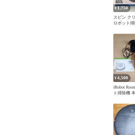
1,750
¥
スピン ク
ロボット掃
4,500
¥
iRobot Ro
ト掃除機 