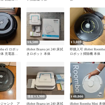
6,500
3,000
¥
¥
omba e5 ロボッ
iRobot Braava jet 240 床拭
即購入可 iRobot Roomba
本体 充電器付
きロボット 本体
ロボット掃除機 本体
3,900
40,000
現在 ¥
¥
5 ジャンク ア
iRobot Braava jet 240 床拭
iRobot Roomba Mini 本