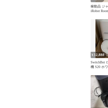
稼動品 ジ
iRobot Ro
ト掃除機 
32,888
¥
SwitchB
機 S20 ホ