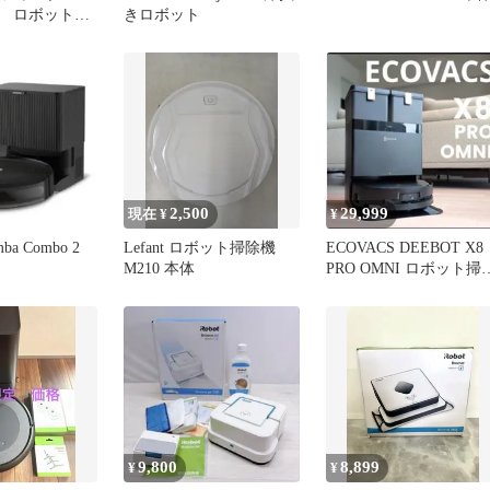
 ロボット掃
きロボット
2,500
29,999
現在 ¥
¥
mba Combo 2
Lefant ロボット掃除機
ECOVACS DEEBOT X8
M210 本体
PRO OMNI ロボット掃
機 ジャンク
9,800
8,899
¥
¥