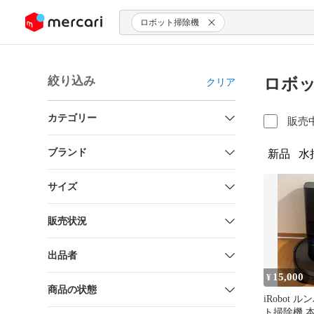
ンツにスキップ
ロボット掃除機
絞り込み
ロボッ
クリア
カテゴリー
販売
ブランド
新品
水
サイズ
販売状況
出品者
15,000
¥
商品の状態
iRobot ル
ト掃除機 