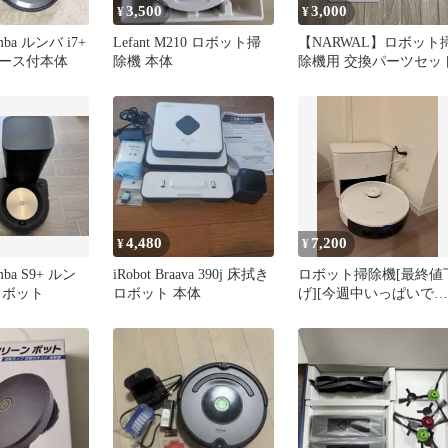
3,500
3,000
¥
¥
omba ルンバ i7+
Lefant M210 ロボット掃
【NARWAL】ロボット
ース付本体
除機 本体
除機用 交換パーツセッ
4,480
7,200
¥
¥
omba S9+ ルン
iRobot Braava 390j 床拭き
ロボット掃除機[最終値
ロボット
ロボット 本体
げ][今週中いっぱいで破
棄します]