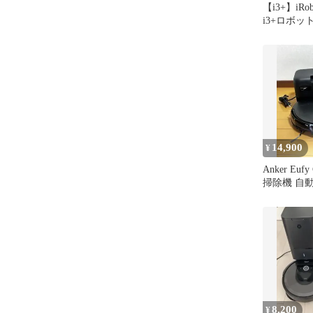
【i3+】iRob
i3+ロボッ
14,900
¥
Anker Eu
掃除機 自
ーション付
8,200
¥