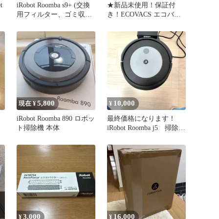
t
iRobot Roomba s9+ (交換
★新品未使用！保証付
用フィルター、ゴミ収集
き！ECOVACS エコバッ
バッグ4つ付き)
クス DEEBOT X2 OMNI
ロボット掃除機--
5,800
10,000
現在 ¥
¥
iRobot Roomba 890 ロボッ
最終価格になります！
ト掃除機 本体
iRobot Roomba j5 掃除機
&床拭きロボット
3,000
16,000
¥
¥