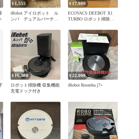
1,555
17,980
¥
¥
掃
iRobot アイロボット ル
ECOVACS DEEBOT X1
ト
ンバ デュアルバーチャ
TURBO ロボット掃除機
ルウォール ＆ フィルタ
本体
ー
16,500
22,000
¥
¥
下
ロボット掃除機 収集機能
iRobot Roomba j7+
充電ドック付き