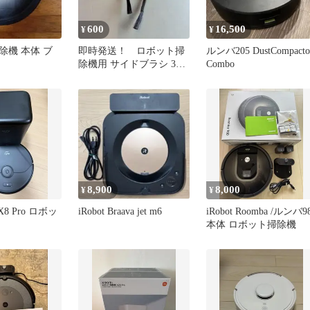
600
16,500
¥
¥
除機 本体 ブ
即時発送！ ロボット掃
ルンバ205 DustCompacto
除機用 サイドブラシ 3個
Combo
セット 交換用パーツ
8,900
8,000
¥
¥
n X8 Pro ロボッ
iRobot Braava jet m6
iRobot Roomba /ルンバ9
本体 ロボット掃除機