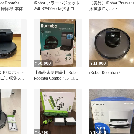
ot Roomba
iRobot ブラーバジェット
【美品】iRobot Braava je
ト掃除機 本体
250 B250060 床拭きロボ
床拭きロボット
ット
58,800
11,000
¥
¥
fy C10 ロボット
【新品未使用品】iRobot
iRobot Roomba i7
動ゴミ収集ステ
Roomba Combo 415 ロボ
き
ット掃除機
3,700
13,000
¥
¥