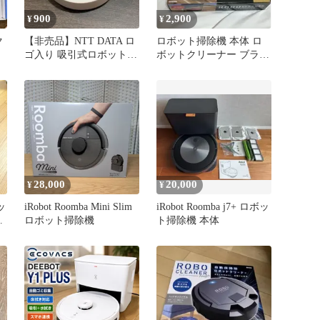
900
2,900
¥
¥
ク
【非売品】NTT DATA ロ
ロボット掃除機 本体 ロ
ゴ入り 吸引式ロボット掃
ボットクリーナー ブラッ
除機 ホワイト コンパク
ク色 新品未開封 自動床
ト
掃除
28,000
20,000
¥
¥
ボッ
iRobot Roomba Mini Slim
iRobot Roomba j7+ ロボッ
ー
ロボット掃除機
ト掃除機 本体