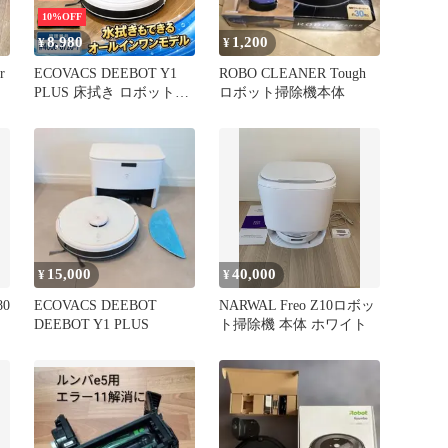
10%OFF
8,980
1,200
¥
¥
r
ECOVACS DEEBOT Y1
ROBO CLEANER Tough
PLUS 床拭き ロボット掃
ロボット掃除機本体
除機 自動ゴミ収集 管理
番号#4000-0720-1 エコバ
ックス DLX32 水拭き ホ
ワイト 2024年製
15,000
40,000
¥
¥
80
ECOVACS DEEBOT
NARWAL Freo Z10ロボッ
DEEBOT Y1 PLUS
ト掃除機 本体 ホワイト