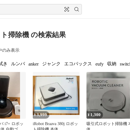
ト掃除機 の検索結果
中のみ表示
拭き
ルンバ
ジャンク
エコバックス
収納
anker
eufy
switc
3,999
1,300
¥
¥
ンバ i7+ ロボッ
iRobot Braava 380j ロボッ
吸引式ロボット掃除機 
本体 自動ゴミ
ト掃除機 本体
体