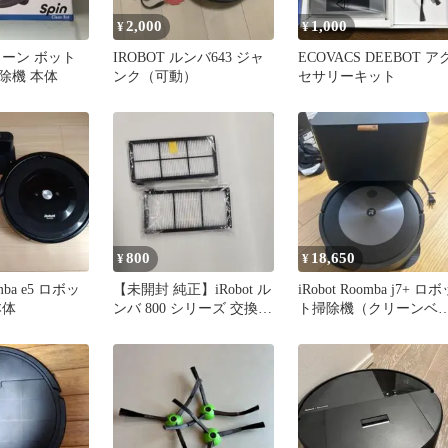
2,000
1,000
¥
¥
リーン ボット
IROBOT ルンバ643 ジャ
ECOVACS DEEBOT ア
除機 本体
ンク（可動）
セサリーキット
800
18,650
¥
¥
omba e5 ロボッ
【未開封 純正】iRobot ル
iRobot Roomba j7+ ロ
本体
ンバ 800 シリーズ 交換
ト掃除機（クリーンベ
フィルター 2個
ス付き）