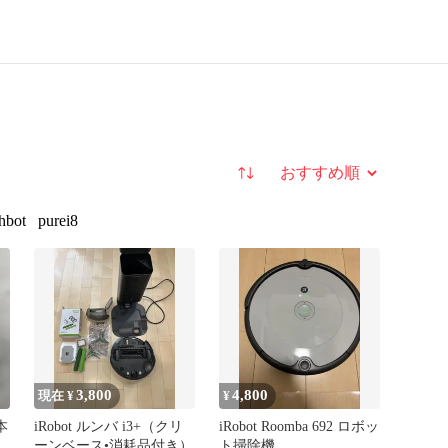
並び替え
hbot
purei8
3,800
4,800
現在 ¥
¥
本
iRobot ルンバ i3+（クリ
iRobot Roomba 692 ロボッ
ーンベース•消耗品付き）
ト掃除機