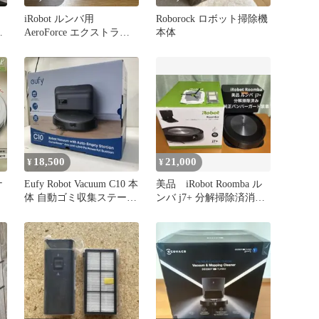
iRobot ルンバ用
Roborock ロボット掃除機
除
AeroForce エクストラク
本体
ター 4419704
18,500
21,000
¥
¥
ナ
Eufy Robot Vacuum C10 本
美品 iRobot Roomba ル
体 自動ゴミ収集ステーシ
ンバ j7+ 分解掃除済消耗
ョン
品多数付