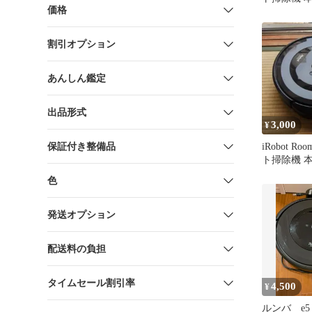
価格
収集機付
割引オプション
あんしん鑑定
出品形式
3,000
¥
保証付き整備品
iRobot Ro
ト掃除機 
き
色
発送オプション
配送料の負担
タイムセール割引率
4,500
¥
ルンバ e