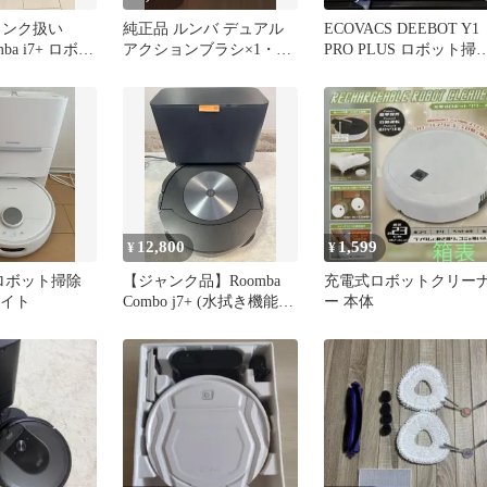
ャンク扱い
純正品 ルンバ デュアル
ECOVACS DEEBOT Y1
omba i7+ ロボッ
アクションブラシ×1・エ
PRO PLUS ロボット掃
自動
ッジブラシ×2・フィルタ
機 本体
ー×2
12,800
1,599
¥
¥
ot ロボット掃除
【ジャンク品】Roomba
充電式ロボットクリー
ワイト
Combo j7+ (水拭き機能
ー 本体
+クリーンベース付)