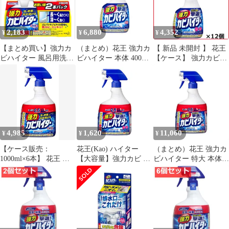
2,183
6,880
4,352
¥
¥
¥
【まとめ買い】強力カ
（まとめ）花王 強力カ
【 新品 未開封 】 花王
ビハイター 風呂用洗剤
ビハイター 本体 400ml
【ケース】 強力カビハ
スプレー 本体+付け替
1個〔×10セット〕
イター ハンディスプレ
え
ー 400ml×12個 カビハ
イター 未使用 送料無料
4,985
1,620
11,060
¥
¥
¥
【ケース販売：
花王(Kao) ハイター
（まとめ）花王 強力カ
1000ml×6本】 花王 強
【大容量】強力カビ 風
ビハイター 特大 本体
力 カビハイター 業務用
呂用洗剤 スプレー 本体
1000ml 1個〔×10セッ
スプレー付き 1000ml
100
ト〕