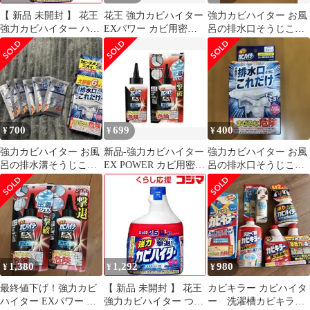
【 新品 未開封 】 花王
花王 強力カビハイター
強力カビハイター お風
強力カビハイター ハン
EXパワー カビ用密着
呂の排水口そうじこれ
ディスプレー 特大
ジェル 3本セット
だけ 40g×4袋 浴室用排
1000mL 未使用 送料無
水口洗浄剤
料
700
699
400
¥
¥
¥
強力カビハイター お風
新品‐強力カビハイター
強力カビハイター お風
呂の排水溝そうじこれ
EX POWER カビ用密着
呂の排水口そうじこれ
だけ 6袋入り
ジェル
だけ 3個入り
1,380
1,292
980
¥
¥
¥
最終値下げ！強力カビ
【 新品 未開封 】 花王
カビキラー カビハイタ
ハイター EXパワー カ
強力カビハイター つけ
ー 洗濯槽カビキラー