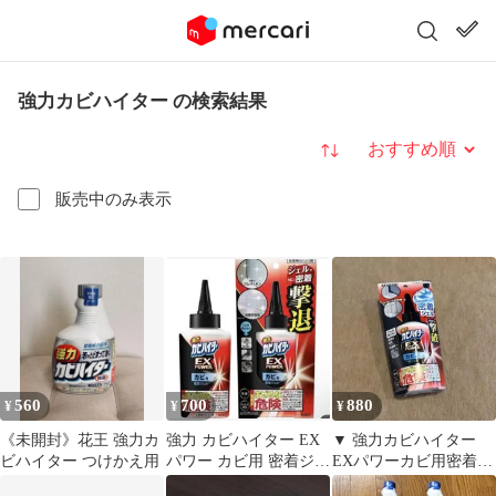
強力カビハイター の検索結果
並び替え
販売中のみ表示
560
700
880
¥
¥
¥
《未開封》花王 強力カ
強力 カビハイター EX
▼ 強力カビハイター
ビハイター つけかえ用
パワー カビ用 密着ジェ
EXパワーカビ用密着ジ
ル カビ取り 洗浄剤 花
ェル