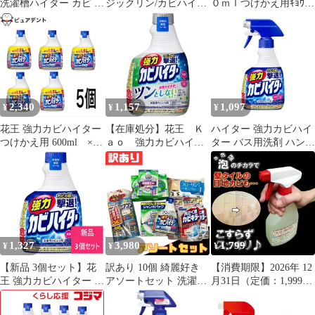
洗濯槽ハイター カビ 水
ジックリン/カビハイタ
０ｍｌつけかえ用ｷｮｳﾘｮ
アカ 強力発泡洗浄 粉末
ー/ホームリセット】新
ｸｶﾋﾞﾊｲﾀｰﾂｹｶｴﾖｳ【花
酸素系 洗濯槽クリーナ
品【５点セット】
王】
ー＃
2,340
1,157
1,097
¥
¥
¥
花王 強力カビハイター
【在庫処分】花王 Ｋ
ハイター 強力カビハイ
つけかえ用 600ml ×5
ａｏ 強力カビハイタ
ター バス用洗剤 ハンデ
個
ー ツンとしないタイ
ィスプレー 400ml
プ つけかえ用 ３６
０ｍｌ 【品番：
452238】【JAN：
4901301452238】
1,327
3,980
1,799
¥
¥
¥
【新品 3個セット】花
訳あり 10個 綺麗好き
【消費期限】2026年 12
王 強力カビハイター お
アソートセット 洗濯槽
月31日（定価：1,999
風呂用カビ取り剤 付け
カビキラー カビハイタ
円）】 泡噴射タイプ カ
替え 400ml【A1】
ー トイレスタンプ エア
ビ取りスプレー 浴室 風