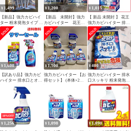
1,499
1,200
1,015
¥
¥
¥
【新品】強力カビハイ
【新品 未開封】強力
【 新品 未開封 】 花王
ター 粉末発泡タイプ 大
カビハイター 花王
強力カビハイター 排水
容量［40g×12袋］
カビ取り用洗浄剤
口そうじこれだけ 3袋
1000ml 詰替
入り カビハイター 未使
用 送料無料
1,600
1,500
400
¥
¥
¥
【訳あり品】強力カビ
強力カビハイター 【お
強力カビハイター 排水
ハイター 排水口とオキ
得セット】 (本体×2本
口スッキリ 粉末発泡タ
シクリーンMAXFORCE
替え×4) 400ml×6
イプ 3袋
クリーナー
10%OFF
1,256
1,098
1,090
¥
¥
¥