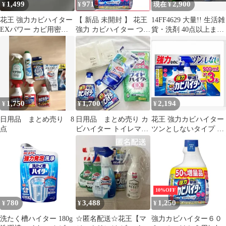
1,499
971
2,900
¥
¥
現在 ¥
花王 強力カビハイター
【 新品 未開封 】 花王
14FF4629 大量!! 生活雑
EXパワー カビ用密着
強力 カビハイター つけ
貨・洗剤 40点以上まと
ジェル 2個セット
かえ用 600mL 未使用
めてセット
送料無料
1,750
1,700
2,194
¥
¥
¥
日用品 まとめ売り 8
日用品 まとめ売り カ
花王 強力カビハイター
点
ビハイター トイレマジ
ツンとしないタイプ 本
ックリン ワイドハイタ
体 900g + 詰替 900g×2
ーEX 無印
本入 お買い得 まとめ買
い 大容量 セット まと
めて 掃除 お風呂 浴室
清掃 コスパ
10%OFF
780
3,488
1,250
¥
¥
¥
洗たく槽ハイター 180g
☆匿名配送☆花王【マ
強力カビハイター６０