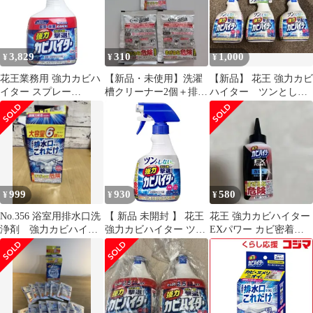
3,829
310
1,000
¥
¥
¥
花王業務用 強力カビハ
【新品・未使用】洗濯
【新品】 花王 強力カビ
イター スプレー
槽クリーナー2個＋排水
ハイター ツンとしな
1000mL 3個セット まと
口クリーナー1個 まと
い 3本セット 浴室用
め売り
め売り
カビとり剤
999
930
580
¥
¥
¥
No.356 浴室用排水口洗
【 新品 未開封 】 花王
花王 強力カビハイター
浄剤 強力カビハイタ
強力カビハイター ツン
EXパワー カビ密着ジ
ー お風呂の排水口そ
としないタイプ ハンデ
ェル
うじこれだけ
ィスプレー 360ml ハイ
ター 未使用 送料無料