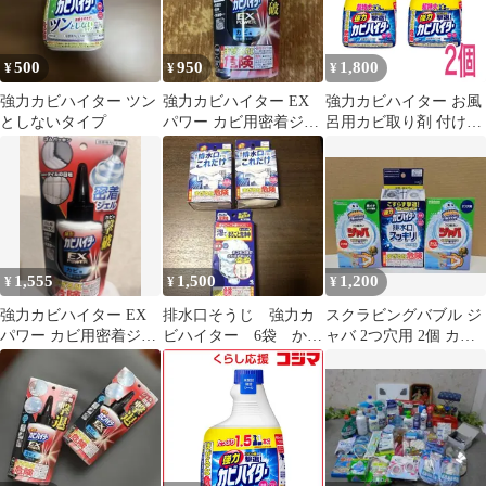
500
950
1,800
¥
¥
¥
強力カビハイター ツン
強力カビハイター EX
強力カビハイター お風
としないタイプ
パワー カビ用密着ジェ
呂用カビ取り剤 付け替
ル
え 特大 1000ml×2個セ
ット
1,555
1,500
1,200
¥
¥
¥
強力カビハイター EX
排水口そうじ 強力カ
スクラビングバブル ジ
パワー カビ用密着ジェ
ビハイター 6袋 かん
ャバ 2つ穴用 2個 カビ
ル
たん洗浄丸キッチン用3
ハイター 1個
袋 新品未使用