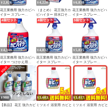
2,826
4,220
6,838
¥
¥
¥
花王業務用 強力カビハ
（まとめ） 花王強力カ
花王業務用 強力カビハ
イター スプレー
ビハイター 排水口そう
イター スプレー
1000mL 2個セット まと
じ これだけ 1箱（3袋）
1000mL 6個セット まと
め売り
〔×5セット〕
め売り
4,349
4,832
5,835
¥
¥
¥
花王業務用 強力カビハ
花王業務用 強力カビハ
花王業務用 強力カビハ
イター つけかえ用
イター スプレー
イター スプレー
1000mL 4個セット まと
1000mL 4個セット まと
1000mL 5個セット まと
め売り
め売り
め売り
980
1,683
1,817
¥
¥
¥
【新品】 花王 強力カビ
ミツエイ 浴室用 カビと
ミツエイ 浴室用 カビと