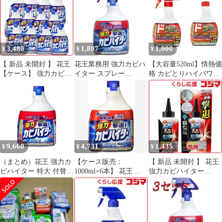
コン洗浄スプレー お得
呂 壁紙 壁クロス カビ
格安 爆買 セール まと
取り 強力 バス カビキ
め買い【北海道/沖縄/離
ラー カビハイターより
島発送不可】
低臭で安全 液体カビ取
り泡スプレー 500ml 掃
3,480
1,807
1,000
¥
¥
¥
除 カビ取り方法
【 新品 未開封 】 花王
花王業務用 強力カビハ
【大容量520ml】情熱価
【ケース】 強力カビハ
イター スプレー
格 カビとりハイパワー
イター つけかえ用
1000mL
本体＋付替用セット ド
400ml×12個 カビハイタ
ンキ
ー 未使用 送料無料
9,660
4,731
1,435
¥
¥
¥
（まとめ）花王 強力カ
【ケース販売：
【 新品 未開封 】 花王
ビハイター 特大 付替
1000ml×6本】 花王 強
強力カビハイター
1000ml 1個〔×10セッ
力カビハイター 業務用
EXPOWER カビ用密着
ト〕
つけかえ用 1000ml
ジェル 本体 200g 未使
用 送料無料