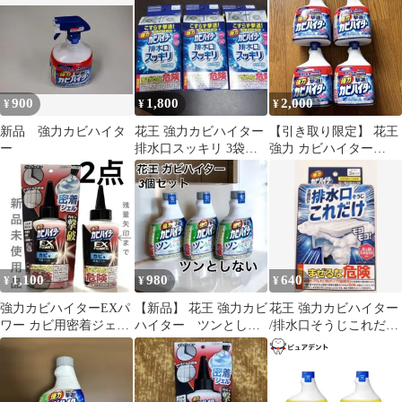
王
900
1,800
2,000
¥
¥
¥
新品 強力カビハイタ
花王 強力カビハイター
【引き取り限定】 花王
ー
排水口スッキリ 3袋入3
強力 カビハイター
箱セット
1000ml 4本セット 業務
用
1,100
980
640
¥
¥
¥
強力カビハイターEXパ
【新品】 花王 強力カビ
花王 強力カビハイター
ワー カビ用密着ジェル
ハイター ツンとしな
/排水口そうじこれだけ
住宅用 カビとり剤 浴室
い 3本セット 浴室用
3袋入
洗面所
カビとり剤