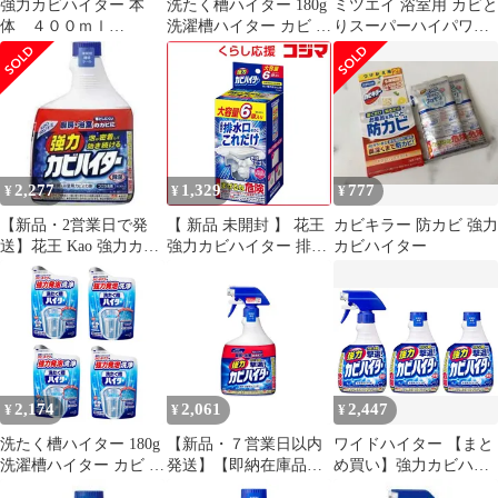
強力カビハイター 本
洗たく槽ハイター 180g
ミツエイ 浴室用 カビと
体 ４００ｍｌ
洗濯槽ハイター カビ 水
りスーパーハイパワー
222824【花王】
アカ 強力発泡洗浄 粉末
つけかえ用 400mL 2個
酸素系 洗濯槽クリーナ
セット まとめ売り
ー 【×2個セット】＃
2,277
1,329
777
¥
¥
¥
【新品・2営業日で発
【 新品 未開封 】 花王
カビキラー 防カビ 強力
送】花王 Kao 強力カビ
強力カビハイター 排水
カビハイター
ハイター業務用つめか
口そうじこれだけ 6袋
え 1L 506184
入り カビハイター 未使
用 送料無料
2,174
2,061
2,447
¥
¥
¥
洗たく槽ハイター 180g
【新品・７営業日以内
ワイドハイター 【まと
洗濯槽ハイター カビ 水
発送】【即納在庫品】
め買い】強力カビハイ
アカ 強力発泡洗浄 粉末
【個人宅配送不可】エ
ター 風呂用洗剤 スプレ