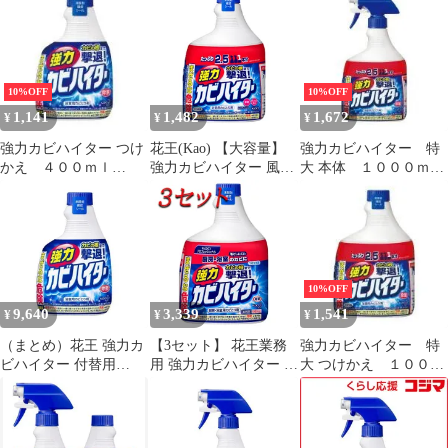
酸素系 洗濯槽クリーナ
スコ EA922KD-7C 1，
ー 本体+付け
ー 【×4個セット】＃
000ｍｌ強力カビハイタ
ー 業務用
EA922KD7C【キャンセ
ル不可】【沖縄離島販
10%OFF
10%OFF
売不可】
1,141
1,482
1,672
¥
¥
¥
強力カビハイター つけ
花王(Kao) 【大容量】
強力カビハイター 特
かえ ４００ｍｌ
強力カビハイター 風呂
大 本体 １０００ｍｌ
222831【花王】
用洗剤 付替用 1000ml
224293【花王】
10%OFF
9,640
3,339
1,541
¥
¥
¥
（まとめ）花王 強力カ
【3セット】 花王業務
強力カビハイター 特
ビハイター 付替用
用 強力カビハイター つ
大 つけかえ １０００
400ml 1個〔×20セッ
けかえ用 1000mL
ｍｌ 224309【花王】
ト〕
【pto】