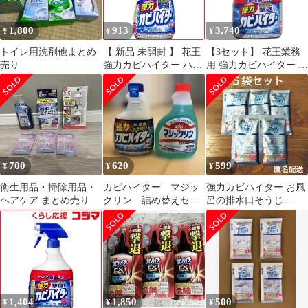
1,800
913
3,740
¥
¥
¥
トイレ用洗剤他まとめ
【 新品 未開封 】 花王
【3セット】 花王業務
売り
強力カビハイター ハン
用 強力カビハイター ス
ディスプレー 400ml
プレー 1000mL 【pto】
〔お風呂用洗剤〕 未使
用 送料無料
700
620
599
¥
¥
¥
衛生用品・掃除用品・
カビハイター マジッ
強力カビハイター お風
ヘアケア まとめ売り
クリン 詰め替えセッ
呂の排水口そうじ
ト
40g×5袋 浴室用排水口
洗浄剤
1,404
1,850
500
¥
¥
¥