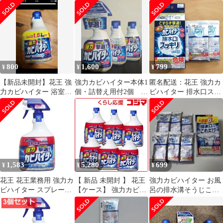
ビ用ジェル 2個セット
かえ用 特大 1000mL 未
セット
使用 送料無料
800
1,600
799
¥
¥
¥
【新品未開封】花王 強
強力カビハイター本体1
匿名配送：花王 強力カ
力カビハイター 浴室用
個・詰替え用付2個 計
ビハイター 排水口スッ
カビとり剤 つけかえ用
3個セット
キリ 粉末発泡タイプ
40g ×5個
1,583
5,280
699
¥
¥
¥
花王 花王業務用 強力カ
【 新品 未開封 】 花王
強力カビハイター お風
ビハイター スプレー
【ケース】 強力カビハ
呂の排水溝そうじこれ
1000mL 送料無料
イター つけかえ用 特大
だけ 6袋
1000ml×6個 未使用 送
料無料