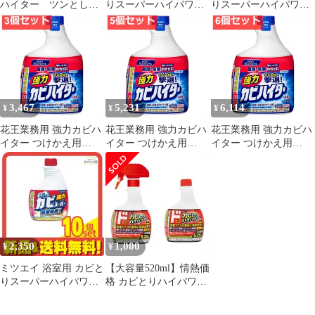
ハイター ツンとしな
りスーパーハイパワー
りスーパーハイパワー
い 3本セット 浴室用
つけかえ用 400mL 5個
つけかえ用 400mL 6個
カビとり剤
セット まとめ売り
セット まとめ売り
3,467
5,231
6,114
¥
¥
¥
花王業務用 強力カビハ
花王業務用 強力カビハ
花王業務用 強力カビハ
イター つけかえ用
イター つけかえ用
イター つけかえ用
1000mL 3個セット まと
1000mL 5個セット まと
1000mL 6個セット まと
め売り
め売り
め売り
2,350
1,000
¥
¥
ミツエイ 浴室用 カビと
【大容量520ml】情熱価
りスーパーハイパワー
格 カビとりハイパワー
つけかえ用 400mL 10個
本体＋付替用セット ド
セット まとめ売り
ンキ