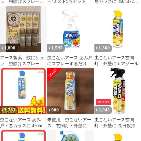
ッ 虫除けスプレー
ー/ミスト5点セット
窓ガラスに 450ml×2本
天然 植物エキス 2本
害虫駆除スプレー 網戸
セット キャンプ
ベランダ 侵入防止 害虫
対策 屋外 忌避 カメム
シ
1,800
1,597
1,360
¥
¥
¥
アース製薬 蚊にシュ
虫こないアース あみ戸
虫こないアース玄関
ッ 虫除けスプレー
にスプレーするだけ 虫
灯・外壁にエアゾール
天然 植物エキス 3本
よけスプレー [360mL]
セット キャンプ
10%OFF
3,733
900
2,045
¥
¥
¥
虫こないアース あみ
未使用 虫こないアー
虫こないアース玄関
戸・窓ガラスに 450mL
ス 玄関灯・外壁に
灯・外壁に 長日数持続
4個セット まとめ売り
スプレー 450ml
タイプ【アース製薬】