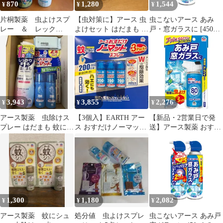
870
1,280
1,544
¥
¥
¥
片桐製薬 虫よけスプ
【虫対策に】アース 虫
虫こないアース あみ
レー ＆ レック
よけセット はだまも シ
戸・窓ガラスに [450ml]
(株) お肌にやさしい
ール
害虫忌避 [カメムシ 蛾
虫除けミスト
コバエ 羽アリ など] 虫
よけスプレー
3,943
3,855
2,276
¥
¥
¥
アース製薬 虫除けス
【3個入】EARTH アー
【新品・2営業日で発
プレー はだまも 蚊に効
ス おすだけノーマット
送】アース製薬 おすだ
く！ アース押すだけノ
スプレー 200日×3 蚊に
け虫こないアース あみ
ーマット
効く！ハエ 低刺激 無香
戸・窓ガラス・玄関ド
料 電池不要 持ち運び
アにも 80回分 手軽に虫
まとめ買い シェア
よけ 超速乾ドライタイ
プ 侵入防止 害虫駆...
1,300
1,180
2,082
¥
¥
¥
アース製薬 蚊にシュ
処分値 虫よけスプレ
虫こないアース あみ戸