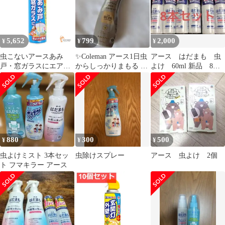
5,652
799
2,000
¥
¥
¥
虫こないアースあみ
✨Coleman アース1日虫
アース はだまも 虫
戸・窓ガラスにエアゾ
からしっかりまもる は
よけ 60ml 新品 8本
ール 7個セット まとめ
だまも 虫よけスプレー
セット まとめ売り
売り
✨
880
300
500
¥
¥
¥
虫よけミスト 3本セッ
虫除けスプレー
アース 虫よけ 2個
ト フマキラー アース