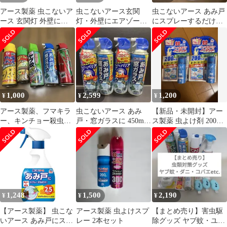
アース製薬 虫こないア
虫こないアース玄関
虫こないアース あみ戸
ース 玄関灯 外壁に
灯・外壁にエアゾール
にスプレーするだけ！
450ml 2本パック 害虫
7個セット まとめ売り
360ml 2.5ヵ月
忌避 カメムシ 蛾 コバ
エ 羽アリ など 虫よけ
スプレー
1,000
2,599
1,200
¥
¥
¥
アース製薬、フマキラ
虫こないアース あみ
【新品・未開封】アー
ー、キンチョー殺虫剤
戸・窓ガラスに 450mL
ス製薬 虫よけ剤 200日
合計5本セット
4本
分×2
1,248
1,500
2,190
¥
¥
¥
【アース製薬】 虫こな
アース製薬 虫よけスプ
【まとめ売り】害虫駆
いアース あみ戸にスプ
レー 2本セット
除グッズ ヤブ蚊・ユス