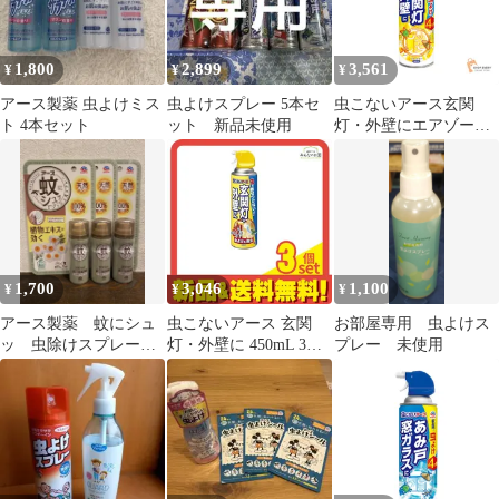
1,800
2,899
3,561
¥
¥
¥
アース製薬 虫よけミス
虫よけスプレー 5本セ
虫こないアース玄関
ト 4本セット
ット 新品未使用
灯・外壁にエアゾール
4個セット まとめ売り
1,700
3,046
1,100
¥
¥
¥
アース製薬 蚊にシュ
虫こないアース 玄関
お部屋専用 虫よけス
ッ 虫除けスプレー
灯・外壁に 450mL 3個
プレー 未使用
天然 植物エキス 3本
セット まとめ売り
セット キャンプ