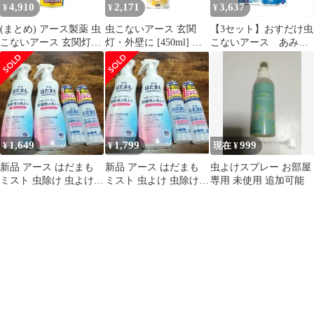
4,910
2,171
3,637
¥
¥
¥
(まとめ) アース製薬 虫
虫こないアース 玄関
【3セット】おすだけ虫
こないアース 玄関灯・
灯・外壁に [450ml] 屋
こないアース あみ
外壁に 450ml 1本 〔×3
外専用 虫よけ効果約6
戸・窓ガラスに ８０
セット〕
ヵ月続く
回分 【アース製薬】
【殺虫剤】
1,649
1,799
999
¥
¥
現在 ¥
新品 アース はだまも
新品 アース はだまも
虫よけスプレー お部屋
ミスト 虫除け 虫よけ
ミスト 虫よけ 虫除け
専用 未使用 追加可能
スプレー まとめ売り
スプレー まとめ売り ミ
ニ