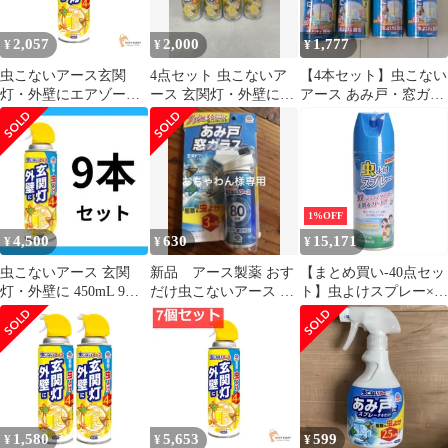
2,057
2,000
1,777
¥
¥
¥
虫こないアース玄関
4点セット 虫こないア
【4本セット】虫こない
灯・外壁にエアゾール
ース 玄関灯・外壁に
アース あみ戸・窓ガラ
2個セット まとめ売り
450mL 害虫忌避 虫よけ
スに
スプレー ... 6602747
4901080256911
1%OFF
4,500
630
15,171
¥
¥
¥
虫こないアース 玄関
新品 アース製薬 おす
【まとめ買い-40点セッ
灯・外壁に 450mL 9個
だけ虫こないアース 80
ト】虫よけスプレー×40
セット まとめ売り
回分
点セット
1,580
5,653
599
¥
¥
¥