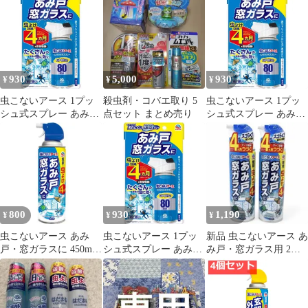
930
5,000
930
¥
¥
¥
虫こないアース 1プッ
殺虫剤・コバエ取り 5
虫こないアース 1プッ
シュ式スプレー あみ
点セット まとめ売り
シュ式スプレー あみ
戸・窓ガラスに 80回分
戸・窓ガラスに 80回分
手軽に虫よけ 超速乾ド
手軽に虫よけ 超速乾ド
ライタイプ 侵入防止 害
ライタイプ 侵入防止 害
虫駆除 殺虫剤
虫駆除 殺虫剤
800
930
1,190
¥
¥
¥
虫こないアース あみ
虫こないアース 1プッ
新品 虫こないアース あ
戸・窓ガラスに 450ml
シュ式スプレー あみ
み戸・窓ガラス用 2本
害虫忌避 カメムシ 蛾
戸・窓ガラスに 80回分
セット カメムシ対策 虫
コバエ 羽アリ など 虫
手軽に虫よけ 超速乾ド
よけ 網戸
よけスプレー
ライタイプ 侵入防止 害
虫駆除 殺虫剤