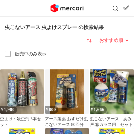
虫こないアース 虫よけスプレー の検索結果
並び替え
販売中のみ表示
1,980
800
1,666
¥
¥
¥
虫よけ・殺虫剤 3本セ
アース製薬 おすだけ虫
虫こないアース あみ
ット
こないアース 80回分
戸.窓ガラス用 セット