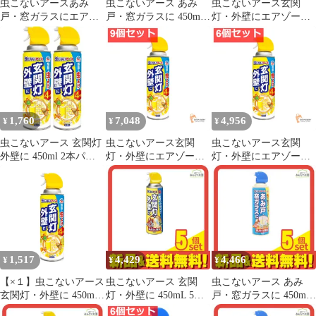
虫こないアースあみ
虫こないアース あみ
虫こないアース玄関
戸・窓ガラスにエアゾ
戸・窓ガラスに 450mL
灯・外壁にエアゾール
ール 5個セット まとめ
3個セット まとめ売り
8個セット まとめ売り
売り
1,760
7,048
4,956
¥
¥
¥
虫こないアース 玄関灯
虫こないアース玄関
虫こないアース玄関
外壁に 450ml 2本パッ
灯・外壁にエアゾール
灯・外壁にエアゾール
ク 害虫駆除スプレー 網
9個セット まとめ売り
6個セット まとめ売り
戸 ベランダ 侵入防止
害虫 対策 屋外 忌避 カ
メムシ 蛾 コバエ
1,517
4,429
4,466
¥
¥
¥
【×１】虫こないアース
虫こないアース 玄関
虫こないアース あみ
玄関灯・外壁に 450mL
灯・外壁に 450mL 5個
戸・窓ガラスに 450mL
害虫忌避 [カメムシ 蛾
セット まとめ売り
5個セット まとめ売り