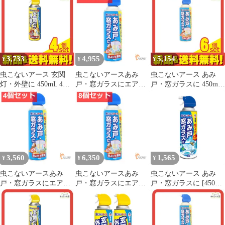
コバエ 羽
3,733
4,955
5,154
¥
¥
¥
虫こないアース 玄関
虫こないアースあみ
虫こないアース あみ
灯・外壁に 450mL 4個
戸・窓ガラスにエアゾ
戸・窓ガラスに 450mL
セット まとめ売り
ール 6個セット まとめ
6個セット まとめ売り
売り
3,560
6,350
1,565
¥
¥
¥
虫こないアースあみ
虫こないアースあみ
虫こないアース あみ
戸・窓ガラスにエアゾ
戸・窓ガラスにエアゾ
戸・窓ガラスに [450ml]
ール 4個セット まとめ
ール 8個セット まとめ
害虫忌避 [カメムシ 蛾
売り
売り
コ