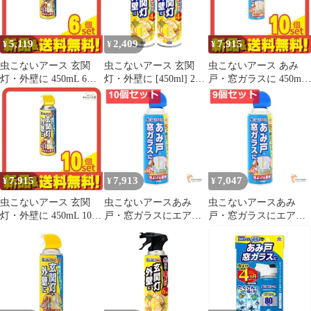
5,119
2,409
7,915
¥
¥
¥
虫こないアース 玄関
虫こないアース 玄関
虫こないアース あみ
灯・外壁に 450mL 6個
灯・外壁に [450ml] 2本
戸・窓ガラスに 450mL
セット まとめ売り
パック 害虫忌避 [カメ
10個セット まとめ売り
ムシ 蛾 コバエ 羽アリ
など] 虫よけスプレー
(アース製薬)
7,915
7,913
7,047
¥
¥
¥
虫こないアース 玄関
虫こないアースあみ
虫こないアースあみ
灯・外壁に 450mL 10個
戸・窓ガラスにエアゾ
戸・窓ガラスにエアゾ
セット まとめ売り
ール 10個セット まとめ
ール 9個セット まとめ
売り
売り