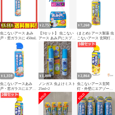
1,513
2,753
7,260
¥
¥
¥
虫こないアース あみ
【3セット】 虫こない
(まとめ) アース製薬 虫
戸・窓ガラスに 450mL
アース あみ戸にスプレ
こないアース 玄関灯・
ーするだけ 360mL 【
外壁に 450ml 1本 〔×5
アース製薬 】 【 殺虫
セット〕
剤 】
1,359
1,000
2,864
¥
¥
¥
虫こないアースあみ
ノンガス 虫よけミスト
虫こないアース玄関
戸・窓ガラスにエアゾ
25ml×2
灯・外壁にエアゾール
ール
3個セット まとめ売り