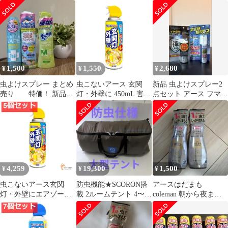
レーするだけ 360mL
リカ・ハエ・ダニ・コ
【日用品】
バエetc.虫よけ
1,500
1,550
2,680
¥
¥
¥
虫よけスプレー まとめ
虫こないアース 玄関
新品 虫よけスプレー2
売り 特価！ 新品3
灯・外壁に 450mL 害虫
点セット アース フマキ
本セット
忌避 [カメムシ 蛾 コバ
ラー
エ 羽アリ など] 虫よけ
スプレー
4,259
19,300
1,500
¥
¥
¥
虫こないアース玄関
防虫機能★SCORON搭
アースはだまも
灯・外壁にエアゾール
載 2ルームテント 4〜5
coleman 朝から夜まで1
5個セット まとめ売り
人用 ホールアース
日虫からしっかり守る
虫除けスプレー