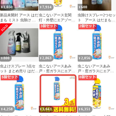
1,650
7,914
600
¥
¥
¥
新品未開封 アース はだ
虫こないアース玄関
虫除けスプレー2つセッ
まも ミスト 虫除け 虫
灯・外壁にエアゾール
ト アース はだまも
よけ スプレー まとめ売
10個セット まとめ売り
フマキラースキンベー
り ミニ
プミスト
800
2,863
2,056
¥
¥
¥
虫よけスプレー 3点セ
虫こないアースあみ
虫こないアースあみ
ット まとめ売り はだま
戸・窓ガラスにエアゾ
戸・窓ガラスにエアゾ
も アンチバグ 夏のお出
ール 3個セット まとめ
ール 2個セット まとめ
かけ対策
売り
売り
4,258
3,043
6,351
¥
¥
¥