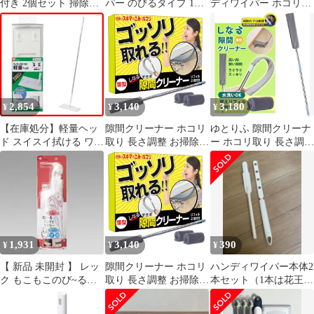
付き 2個セット 掃除用
パー のびるタイプ 1セ
ディワイパー ホコリ取
品 まとめ買い
ット (本体+シート2枚)
り モップ （ はたき ダ
2個セット まとめ売り
スター ほこり取り ハタ
キ 伸縮 掃除用具 激落
ちくん ）)
2,854
3,140
3,180
¥
¥
¥
【在庫処分】軽量ヘッ
隙間クリーナー ホコリ
ゆとりふ 隙間クリーナ
ド スイスイ拭ける ワイ
取り 長さ調整 お掃除ワ
ー ホコリ取り 長さ調整
パー 激落ちくん (ジョ
イパー 洗える はたき
お掃除ワイパー 洗える
イント)/床に密着 レッ
ダスター お掃除グッズ
はたき ダスター お掃除
ク 立体クッション/押し
リフィル付【ゆとり
グッズ リフィル付(グ
込みやすい立体差込口
ふ】 [1]
リーン, 40～157cm)
1,931
3,140
390
¥
¥
¥
【 新品 未開封 】 レッ
隙間クリーナー ホコリ
ハンディワイパー本体2
ク もこもこのび~るハ
取り 長さ調整 お掃除ワ
本セット（1本は花王ク
ンディワイパー 未使用
イパー 洗える はたき
イックルワイパー）
送料無料
ダスター お掃除グッズ