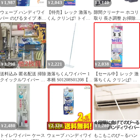
1,987
2,043
3,140
¥
¥
¥
ウェーブ ハンディワイ
【特売】レック 激落ち
隙間クリーナー ホコリ
パー のびるタイプ 本体
くん クリンぱ! トイレ
取り 長さ調整 お掃除ワ
＋2枚 2個セット まとめ
床用 ワイパー (全長約
イパー 洗える はたき
売り
60cm) シートに触れず
ダスター お掃除グッズ
付け外し
リフィル付【ゆとり
ふ】
3,790
2,221
2,038
¥
¥
¥
送料込み 匿名配送 掃除
激落ちくんワイパー 1
【セール中】レック 激
クイックルワイパー 未
本柄 S01208S01208【レ
落ちくん クリンぱ! ト
開封 サッサ まとめ売り
ック】
イレ床用 ワイパー (全
長約60cm) シートに触
れず付け外し
2,480
2,320
1,280
¥
¥
¥
トイレワイパー ケース
ウェーブ ハンディワイ
もこもこのび～るハン