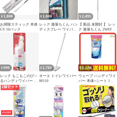
パクト シンプル 掃除用
品 ）)
1,800
1,000
2,495
¥
¥
¥
お掃除スティック 本体
レック 激落ちくん ハン
【 新品 未開封 】 レッ
GY 10パック
ディスプレー ワイパー
ク 激落ちくん 2WAYワ
S-760
イパー伸縮 未使用 送料
無料
999
1,701
1,120
¥
¥
¥
レック もこもこのび～
オーエ トイレワイパー
ウェーブ ハンディワイ
るハンディワイパー ホ
80110
パー 本体+シート 1枚
コリ取り モップ （ は
入
たき ダスター ほこり取
り ハタキ 伸縮 掃除用
具 激落ちくん ）)
4%OFF