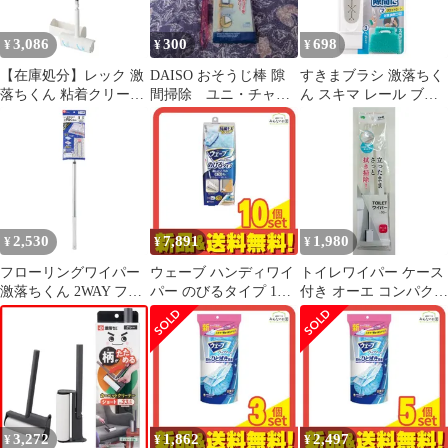
3,086
300
698
¥
¥
¥
【在庫処分】レック 激
DAISO おそうじ棒 隙
すきまブラシ 激落ちく
落ちくん 粘着クリーナ
間掃除 ユニ・チャー
ん スキマ レール ブラ
ー 伸縮タイプ 65~99cm
ムウェーブハンディワ
シ 浴室用 S01241 （ す
(置くだけ 自立ケース
イパー本体
き間掃除 げきおちくん
付き) フローリング ・
吊るして収納 ヘラ付き
カーペット 兼用
3way 浴室掃除 お風呂
掃除 掃除用品 掃除グッ
ズ レック ）)
2,530
7,891
1,980
¥
¥
¥
フローリングワイパー
ウェーブ ハンディワイ
トイレワイパー ケース
激落ちくん 2WAY フロ
パー のびるタイプ 1セ
付き オーエ コンパクト
アワイパー 伸縮タイプ
ット (本体+シート2枚)
トイレ掃除 床ワイパー
（ フロアワイプ 床ワイ
10個セット まとめ売り
パー げきおちくん 置く
だけ装着 シート 雑巾
無駄なく使える 床掃除
掃除用品 掃除グッズ レ
ック ）)
3,272
1,862
2,497
¥
¥
¥