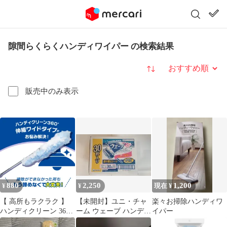
隙間らくらくハンディワイパー の検索結果
並び替え
販売中のみ表示
880
2,250
1,200
¥
¥
現在 ¥
【 高所もラクラク 】
【未開封】ユニ・チャ
楽々お掃除ハンディワ
ハンディクリーン 360°
ーム ウェーブ ハンディ
イパー
伸縮ワイド ハンディモ
ワイパー取り替えシー