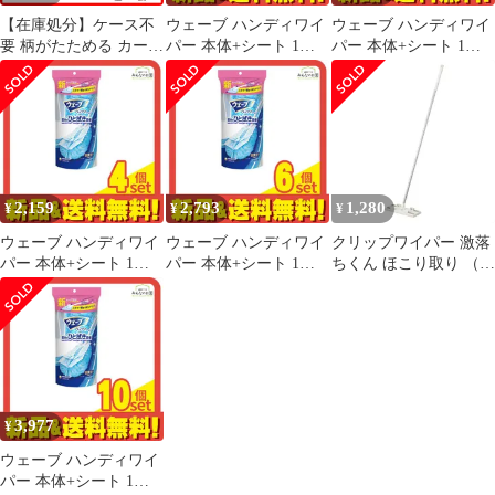
【在庫処分】ケース不
ウェーブ ハンディワイ
ウェーブ ハンディワイ
要 柄がたためる カーペ
パー 本体+シート 1枚
パー 本体+シート 1枚
ットクリーナー 激落ち
入 3個セット まとめ売
入 5個セット まとめ売
くん ハンディタイプ 本
り
り
体 (ショート レック ・
グレー) 約33.5cm
2,159
2,793
1,280
¥
¥
¥
ウェーブ ハンディワイ
ウェーブ ハンディワイ
クリップワイパー 激落
パー 本体+シート 1枚
パー 本体+シート 1枚
ちくん ほこり取り （
入 4個セット まとめ売
入 6個セット まとめ売
げきおちくん フロアク
り
り
リーナー フロアワイパ
ー クリップ クロス付き
マイクロファイバー 床
掃除 掃除用品 掃除グッ
ズ 便利グッズ 清掃用品
）)
3,977
¥
ウェーブ ハンディワイ
パー 本体+シート 1枚