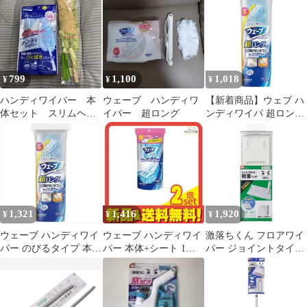
ップ 替えシート付 伸縮
ト10枚入×4袋
ハンディ ワイパー ほこ
り取り はたき ダスター
吸着 天井 照明 高所 掃
除 使い捨て 隙間掃除
799
1,100
1,018
¥
¥
¥
ハンディワイパー 本
ウェーブ ハンディワ
【新着商品】ウェブ ハ
体セット スリムヘッ
イパー 超ロング
ンディワイパ 超ロング
ド まがる モップ
タイプ 本体+シート2枚
ネコの手 まとめ売り
【お掃除道具】
1,321
1,416
1,920
¥
¥
¥
ウェーブ ハンディワイ
ウェーブ ハンディワイ
激落ちくん フロアワイ
パー のびるタイプ 本体
パー 本体+シート 1枚
パー ジョイントタイプ
＋2枚
入 2個セット まとめ売
（ レック げきおちくん
り
フローリングワイパー
床掃除 窓掃除 ジョイン
ト 軽量 階段掃除 コン