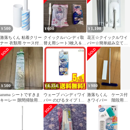
リフィル付【ゆとり
ふ】
500
600
1,100
¥
¥
¥
激落ちくん 粘着クリー
クイックルハンディ取
花王☆クイックルワイ
ナー 衣類用 ケース付き
替え用シート3枚入＆ウ
パー☆簡単組み立て☆
（ レック 粘着ローラー
ェーブハンディワイパ
すき間掃除☆ドライシ
ホコリ取り 激落ち 本体
ー
ート付き☆早い者勝ち
ハンディ テープ ケース
付 テープ幅12 玄関 衣
類 洋服 花粉 ホコリ 衣
類用クリーナー ）)
500
4,354
980
¥
¥
¥
azuma シートですきま
ウェーブ ハンディワイ
激落ちくん ケース付
キーレー 隙間掃除用ワ
パー のびるタイプ 1セ
きワイパー 階段用
イパー
ット (本体+シート2枚)
１回使用 箱無し
5個セット まとめ売り