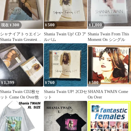
300
500
1,000
現在 ¥
¥
¥
シャナイアトゥエイン
Shania Twain Up! CD ア
Shania Twain From This
Shania Twain Greatest
ルバム
Moment On シングル
Hits CD
1,399
760
500
¥
¥
¥
Shania Twain CD2枚セ
Shania Twain UP! 2CDセ
SHANIA TWAIN Come
ット Come On Over他
ット
On Over