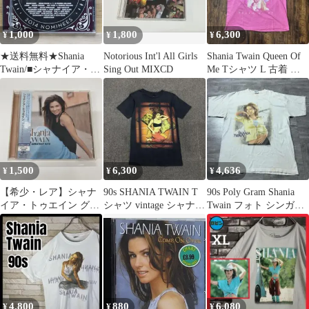
1,000
1,800
6,300
¥
¥
¥
★送料無料★Shania
Notorious Int'l All Girls
Shania Twain Queen Of
Twain/■シャナイア・ト
Sing Out MIXCD
Me Tシャツ L 古着 ア
ゥエイン/Shania
メカジ
Twain【0075678683268/
】F04505
1,500
6,300
4,636
¥
¥
¥
【希少・レア】シャナ
90s SHANIA TWAIN T
90s Poly Gram Shania
イア・トゥエイン グレ
シャツ vintage シャナイ
Twain フォト シンガー
イテスト・ヒッツ
アトゥエイン
Tシャツ
4,800
880
6,080
¥
¥
¥