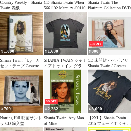
Country Weekly - Shania
CD Shania Twain When
Shania Twain The
Twain 表紙
5661192 Mercury /00110
Platinum Collection DVD
11%OFF
1,000
1,680
800
¥
¥
¥
Shania Twain「Up」カ
SHANIA TWAIN シャナ
CD 未開封 小ヒビアリ
セットテープ Cassette
イアトゥエイン グラフ
Shania Twain / Greatest
Tape LP
ィックTシャツ XL相当
Hits / シャナイア・トゥ
エイン / グレイテス
ト・ヒッツ 9863141
Y15
5%OFF
700
2,282
3,600
¥
¥
¥
Notting Hill 映画サント
Shania Twain: Any Man
【2XL】Shania Twain
ラ CD 輸入盤
of Mine
2015 フェードＴ シャナ
イアトゥエイン