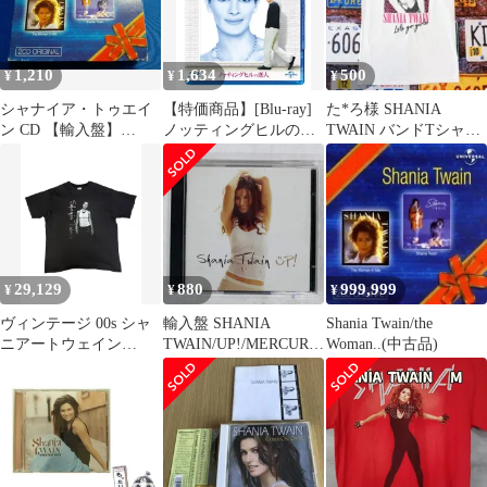
1,210
1,634
500
¥
¥
¥
シャナイア・トゥエイ
【特価商品】[Blu-ray]
た*ろ様 SHANIA
ン CD 【輸入盤】
ノッティングヒルの恋
TWAIN バンドTシャツ
Shania Twain/the
人
カントリーT 2021年 ホ
Woman..
29,129
880
999,999
¥
¥
¥
ヴィンテージ 00s シャ
輸入盤 SHANIA
Shania Twain/the
ニアートウェイン
TWAIN/UP!/MERCURY
Woman..(中古品)
SHANIA TWAIN 0304
088 170 3142 CD □
TOUR ツアーT L