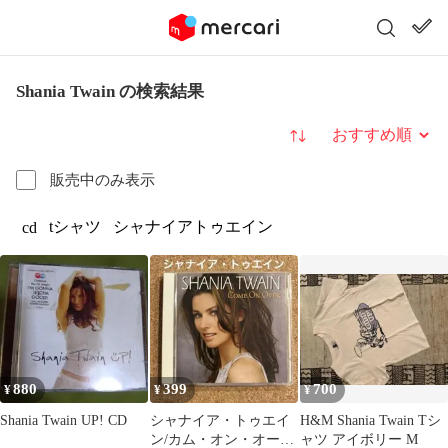
Shania Twain の検索結果
並び替え
販売中のみ表示
tシャツ
シャナイアトゥエイン
cd
880
399
700
¥
¥
¥
Shania Twain UP! CD
シャナイア・トゥエイ
H&M Shania Twain Tシ
ン/カム・オン・オーヴ
ャツ アイボリー M