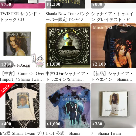
750
1,300
880
¥
¥
¥
TWISTER サウンド・
Shania Now Tour バンク
シャナイア・トゥエイ
トラック CD
ーバー限定 Tシャツ
ン グレイテスト・ヒッ
ツ
384
1,000
2,100
¥
¥
¥
【中古】 Come On Over
中古CD★シャナイア・
【新品】シャナイア・
[import] / Shania Twain /
トゥエイン/Shania
トゥエイン Shania
Mercury
Twain■ Shania Twain
Twain メンズTシャ
【7567868326/00756786
ツ XL
83268】P76309
400
1,600
380
¥
¥
¥
h*x様 Shania Twain プリ
T751 公式 Shania
7 Shania Twain