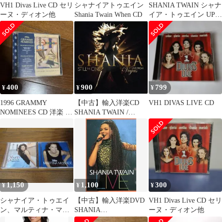
VH1 Divas Live CD セリ
シャナイアトゥエイン
SHANIA TWAIN シャナ
ーヌ・ディオン他
Shania Twain When CD
イア・トゥエイン UP!2
枚組
400
900
799
¥
¥
¥
1996 GRAMMY
【中古】輸入洋楽CD
VH1 DIVAS LIVE CD
NOMINEES CD 洋楽 コ
SHANIA TWAIN /
ンピレーション
STILL THE ONE：
LIVE FROM VEGAS[輸
入盤]
1,150
1,100
300
¥
¥
¥
シャナイア・トゥエイ
【中古】輸入洋楽DVD
VH1 Divas Live CD セリ
ン、マルティナ・マク
SHANIA
ーヌ・ディオン他
ブライドのグレイテス
TWAIN/LIVE[輸入盤]