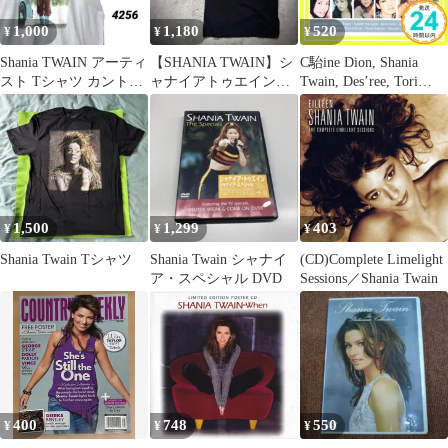
1,000
1,180
520
¥
¥
¥
Shania TWAIN アーティ
【SHANIA TWAIN】シ
C駘ine Dion, Shania
スト Tシャツ カントリ
ャナイアトゥエイン
Twain, Des’ree, Tori
ー 白 XL
（L）バンドTシャツ＊
Amos, Meja.. [CD]_02
ツアーT
1,500
1,299
403
¥
¥
¥
Shania Twain Tシャツ
Shania Twain シャナイ
(CD)Complete Limelight
ア・スペシャル DVD
Sessions／Shania Twain
400
748
550
¥
¥
¥