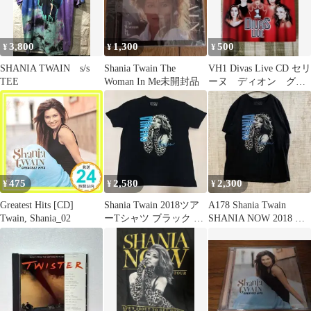
3,800
1,300
500
¥
¥
¥
SHANIA TWAIN s/s
Shania Twain The
VH1 Divas Live CD セリ
TEE
Woman In Me未開封品
ーヌ ディオン グロ
リア マライヤ 他
475
2,580
2,300
¥
¥
¥
Greatest Hits [CD]
Shania Twain 2018ツア
A178 Shania Twain
Twain, Shania_02
ーTシャツ ブラック サ
SHANIA NOW 2018 ツ
イズXL
アーT