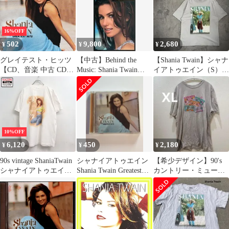
16%OFF
502
9,800
2,680
¥
¥
¥
グレイテスト・ヒッツ
【中古】Behind the
【Shania Twain】シャナ
【CD、音楽 中古 CD】
Music: Shania Twain
イアトゥエイン（S）カ
レンタル落ち
[VHS]
ウガールTシャツ＊バ
ンド
10%OFF
6,120
450
2,180
¥
¥
¥
90s vintage ShaniaTwain
シャナイアトゥエイン
【希少デザイン】90's
シャナイアトゥエイン
Shania Twain Greatest
カントリー・ミュージ
カントリー 半袖Ｔシャ
Hits CD
ック 名曲カセット
ツ メンズ 表記XLサイ
ズ