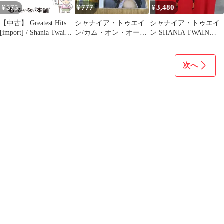
575
777
3,480
¥
¥
¥
【中古】 Greatest Hits
シャナイア・トゥエイ
シャナイア・トゥエイ
[import] / Shania Twain /
ン/カム・オン・オーヴ
ン SHANIA TWAIN
Mercury
ァー Shania Twain
ROCK THIS COUNTRY
TOUR ツアーTシャツ
赤 Mサイズ バンドT 音
次へ
楽【オ469】