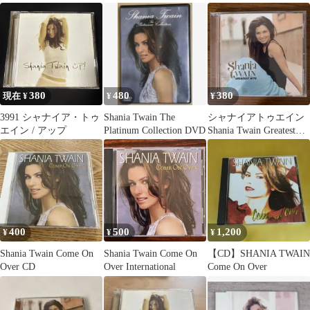
ァー
380
480
380
現在 ¥
¥
¥
3991 シャナイア・トゥ
Shania Twain The
シャナイアトゥエイン
エイン / アップ
Platinum Collection DVD
Shania Twain Greatest
Hits CD
400
500
1,200
¥
¥
¥
Shania Twain Come On
Shania Twain Come On
【CD】SHANIA TWAIN
Over CD
Over International
Come On Over