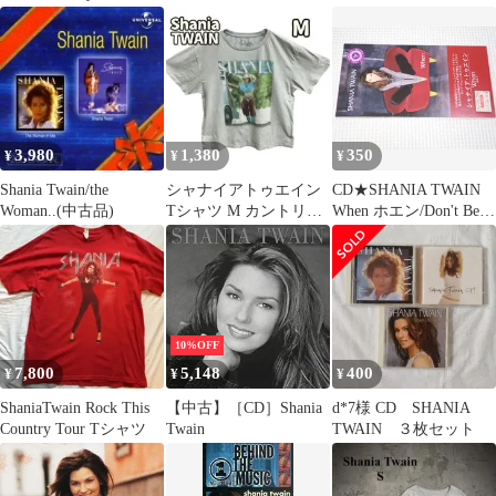
Me Tour 2023 シャナイ
Nashville
アトゥエイン ツアーT
シャツ S-5740
3,980
1,380
350
¥
¥
¥
Shania Twain/the
シャナイアトゥエイン
CD★SHANIA TWAIN
Woman..(中古品)
Tシャツ M カントリー
When ホエン/Don't Be
ウーマンインミー
Stupid 8cm レンタル用
【4650】
シャナイア・トゥエイ
ン★動作確認済
10%OFF
7,800
5,148
400
¥
¥
¥
ShaniaTwain Rock This
【中古】［CD］Shania
d*7様 CD SHANIA
Country Tour Tシャツ
Twain
TWAIN ３枚セット