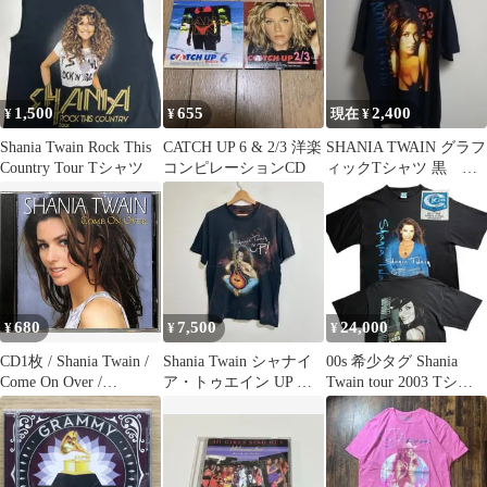
1,500
655
2,400
¥
¥
現在 ¥
Shania Twain Rock This
CATCH UP 6 & 2/3 洋楽
SHANIA TWAIN グラフ
Country Tour Tシャツ
コンピレーションCD
ィックTシャツ 黒 着
文66着幅62
680
7,500
24,000
¥
¥
¥
CD1枚 / Shania Twain /
Shania Twain シャナイ
00s 希少タグ Shania
Come On Over /
ア・トゥエイン UP タ
Twain tour 2003 Tシャ
D00182601
イダイ風 半袖Tシャツ
ツ