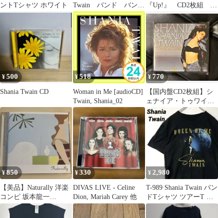
ントTシャツ ホワイト
Twain バンド バンT
『Up!』 CD2枚組 ※
アニマル 馬 宇宙
動作未確認 【中古】
500
518
770
¥
¥
¥
Shania Twain CD
Woman in Me [audioCD]
【国内盤CD2枚組】シ
Twain, Shania_02
ェナイア・トゥワイン
「カム・オン・オーヴ
ァー」 Shania Twain
850
330
2,980
¥
¥
¥
【美品】Naturally 洋楽
DIVAS LIVE - Celine
T-989 Shania Twain バン
コンピ 坂本龍一
Dion, Mariah Carey 他
ドTシャツ ツアーT M
Suzanne Vega
黒 古着