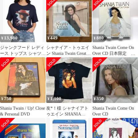
ト・ヒッツ２組セット
13,980
449
880
¥
¥
¥
ジャンクフード レディ
シャナイア・トゥエイ
Shania Twain Come On
ース トップス シャツ
ン Shania Twain Greatest
Over CD 日本限定 ス
クロップド Junk Food
Hits
リーブ
Shania Twain Short
Sleeve Cropped Tee Navy
ネイビー
750
1,100
350
¥
¥
¥
Shania Twain / Up! Close
友*！様 シャナイアト
Shania Twain Come On
& Personal DVD
ゥエイン SHANIA
Over CD
TWAIN Tシャツ XL 黒
ラ