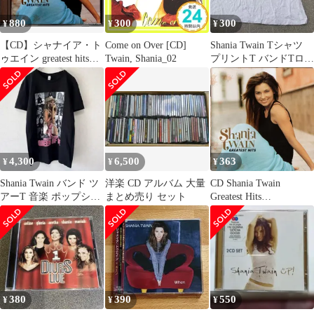
880
300
300
¥
¥
¥
【CD】シャナイア・ト
Come on Over [CD]
Shania Twain Tシャツ
ゥエイン greatest hits
Twain, Shania_02
プリントT バンドTロッ
B0003072-02
クT US古着
4,300
6,500
363
¥
¥
¥
Shania Twain バンド ツ
洋楽 CD アルバム 大量
CD Shania Twain
アーT 音楽 ポップシン
まとめ売り セット
Greatest Hits
ガー M /342
B000307202 Mercury
/00110
380
390
550
¥
¥
¥