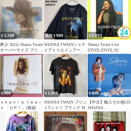
3,500
980
1,093
¥
現在 ¥
¥
希少 2022s Shania Twain
SHANIA TWAINシャナ
Shania Twain Live
オーバーサイズ プリン
イアトゥエインアーテ
[DVD] [DVD]_02
トTシャツ
ィストTシャツバンTツ
アーT
900
1,900
400
¥
¥
¥
ｓｈａｎｉａ ｔｗａｉ
SHANIA TWAIN プリン
【中古】輸入その他CD
ｎ 「ＵＰ！」2枚組Ｃ
トTシャツ ブラック M
SHANIA
Ｄ＊まとめ売り大歓
TWAIN/SHANIA
迎！
TWAIN[輸入盤]