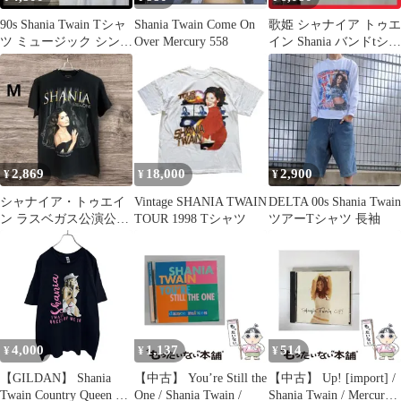
90s Shania Twain Tシャ
Shania Twain Come On
歌姫 シャナイア トゥエ
ツ ミュージック シンガ
Over Mercury 558
イン Shania バンドtシャ
ー 音楽 古着
ツ バンT バンt XL
2,869
18,000
2,900
¥
¥
¥
シャナイア・トゥエイ
Vintage SHANIA TWAIN
DELTA 00s Shania Twain
ン ラスベガス公演公式
TOUR 1998 Tシャツ
ツアーTシャツ 長袖
Tシャツ Still The One
4,000
1,137
514
¥
¥
¥
【GILDAN】 Shania
【中古】 You’re Still the
【中古】 Up! [import] /
Twain Country Queen of
One / Shania Twain /
Shania Twain / Mercury