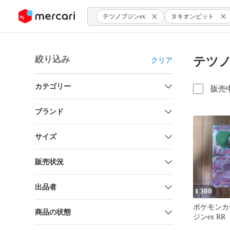
ンツにスキップ
テツノブジンex
タキオンビット
絞り込み
テツノ
クリア
カテゴリー
販売
ブランド
サイズ
販売状況
出品者
300
¥
ポケモンカ
商品の状態
ジンex RR