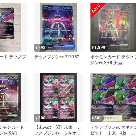
799
1,999
¥
¥
ード テツノブ
テツノブジンex 213/187
ポケモンカード テツノ
ジンex SAR 美品
300
300
¥
¥
ポケモンカード
【未来の一閃】未来 テ
テツノブジンex タキオ
ex SAR
ツノブジンex タキオン
ビット 未来 4枚