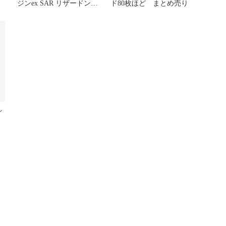
ジンex SAR リザードン
ド80枚ほど まとめ売り
EX
シ