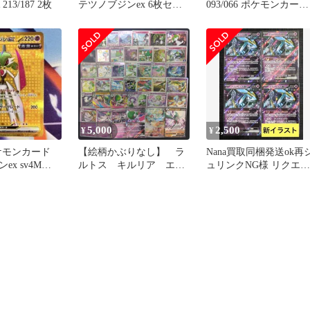
213/187 2枚
テツノブジンex 6枚セッ
093/066 ポケモンカード
ト
220HP
5,000
2,500
¥
¥
ケモンカード
【絵柄かぶりなし】 ラ
Nana買取同梱発送ok再
x sv4M
ルトス キルリア エル
ュリンクNG様 リクエス
 未来の一閃
レイド サーナイト テ
ト 10点 まとめ商品
ツノブジン まとめ売り
pokemon