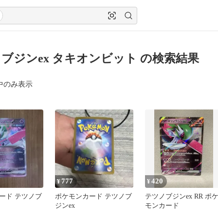
ブジンex タキオンビット の検索結果
中のみ表示
777
420
¥
¥
ード テツノブ
ポケモンカード テツノブ
テツノブジンex RR ポ
ジンex
モンカード