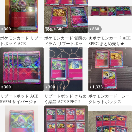
300
500
888
¥
現在 ¥
¥
ポケモンカード リブー
ポケモンカード 覚醒の
★ポケモンカード ACE
トポッド ACE
ドラム リブートポッド
SPEC まとめ売り★
計5枚セット
300
300
1,333
¥
¥
¥
リブートポッド ACE
リブートポッド きらめ
ポケモンカード シー
SV5M サイバージャッ
く結晶 ACE SPEC 2枚
クレットボックス 覚
ジ 063/071
セット ノーマル仕様
醒のドラム リブート
ポッド Ace