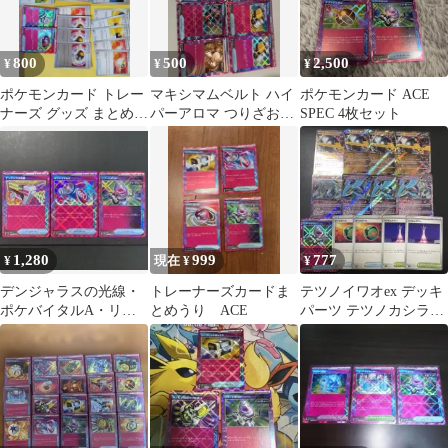
800
500
2,500
¥
¥
¥
ポケモンカード トレー
マキシマムベルト ハイ
ポケモンカード ACE
ナーズ グッズ まとめ売
パーアロマ つりざお
SPEC 4枚セット
り
max ポケバイタルA 覚
醒のドラム
1,280
999
777
¥
現在 ¥
¥
デンジャラスの光線・
トレーナーズカードま
テツノイワオex デッキ
ポケバイタルA・リブ
とめうり ACE
パーツ テツノカシラex
ートポッド ACE 3枚セ
プリズムタワー
ット