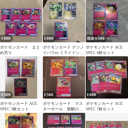
ブートポッド ポケバ
ジ 063/071
イタルA
800
880
500
¥
¥
現在 ¥
ポケモンカード まと
ポケモンカード テツノ
ポケモンカード ACE
め売り
イバラex ミライドンex
SPEC 4枚セット
リブートポッド
300
566
666
¥
¥
¥
ポケモンカード ACE
ポケモンカード マス
ポケモンカード ACE
SPEC 3枚セット
ターボール 覚醒のド
SPEC 7枚セット
ラム リブートポッ
ド Ace