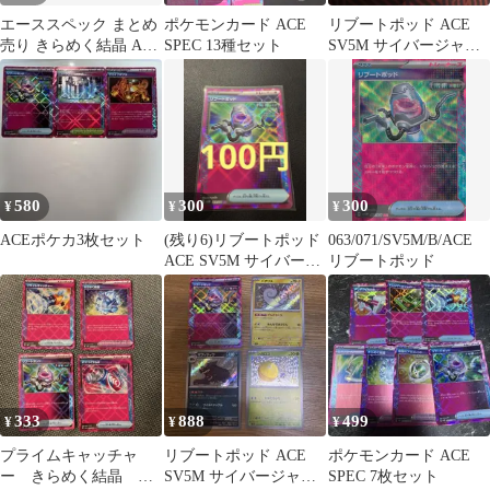
エーススペック まとめ
ポケモンカード ACE
リブートポッド ACE
売り きらめく結晶 ACE
SPEC 13種セット
SV5M サイバージャッ
SV8 152/187
ジ 063/071
580
300
300
¥
¥
¥
ACEポケカ3枚セット
(残り6)リブートポッド
063/071/SV5M/B/ACE
ACE SV5M サイバージ
リブートポッド
ャッジ 063/071
333
888
499
¥
¥
¥
プライムキャッチャ
リブートポッド ACE
ポケモンカード ACE
ー きらめく結晶 リ
SV5M サイバージャッ
SPEC 7枚セット