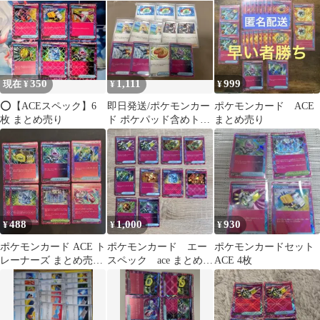
トポッド ace
やくポケモン
350
1,111
999
現在 ¥
¥
¥
⭕️【ACEスペック】6
即日発送/ポケモンカー
ポケモンカード ACE
枚 まとめ売り
ド ポケパッド含めトレ
まとめ売り
ーナーズカード 12枚ま
とめ売り
488
1,000
930
¥
¥
¥
ポケモンカード ACE ト
ポケモンカード エー
ポケモンカードセット
レーナーズ まとめ売り
スペック ace まとめ売
ACE 4枚
6種 ８枚
り 10枚