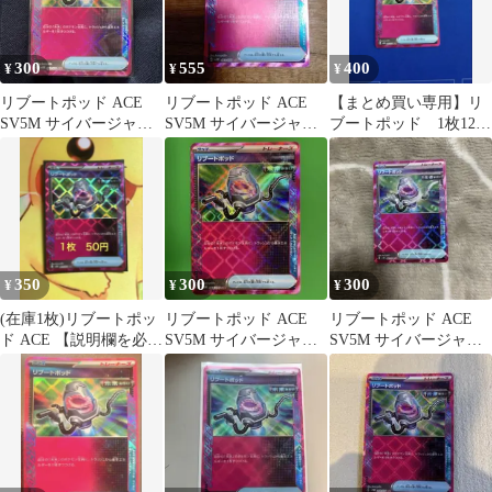
300
555
400
¥
¥
¥
リブートポッド ACE
リブートポッド ACE
【まとめ買い専用】リ
SV5M サイバージャッ
SV5M サイバージャッ
ブートポッド 1枚120
ジ 063/071
ジ 063/071
円
350
300
300
¥
¥
¥
(在庫1枚)リブートポッ
リブートポッド ACE
リブートポッド ACE
ド ACE 【説明欄を必ず
SV5M サイバージャッ
SV5M サイバージャッ
お読み下さい】
ジ 063/071
ジ 063/071