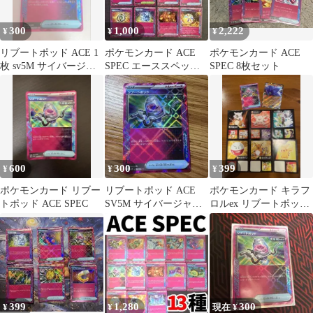
300
1,000
2,222
¥
¥
¥
リブートポッド ACE 1
ポケモンカード ACE
ポケモンカード ACE
枚 sv5M サイバージャ
SPEC エーススペック
SPEC 8枚セット
ッジ
12種12枚まとめ売り
600
300
399
¥
¥
¥
ポケモンカード リブー
リブートポッド ACE
ポケモンカード キラフ
トポッド ACE SPEC
SV5M サイバージャッ
ロルex リブートポッド
ジ 063/071 ポケカ
2枚セット
399
1,280
300
¥
¥
現在 ¥