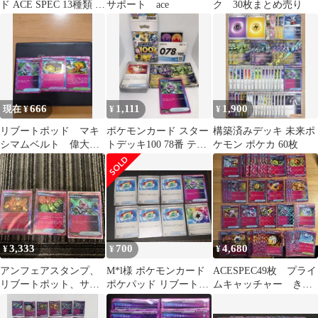
ド ACE SPEC 13種類 合
サポート ace
ク 30枚まとめ売り
計43枚 まとめ売り
666
1,111
1,900
現在 ¥
¥
¥
リブートポッド マキ
ポケモンカード スター
構築済みデッキ 未来ポ
シマムベルト 偉大な
トデッキ100 78番 テツ
ケモン ポケカ 60枚
大樹 トレーナーズ
ノイバラ ミライドン 未
ポケカ
使用品
3,333
700
4,680
¥
¥
¥
アンフェアスタンプ、
M*l様 ポケモンカード
ACESPEC49枚 プライ
リブートポット、サバ
ポケパッド リブートポ
ムキャッチャー きら
イブギブス
ッド プリズムエネルギ
めく結晶など
ー