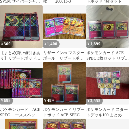
SV5M サイバージャッ
枚 260613-3
トポッド 4枚セット
ジ 063/071 2枚セット
300
1,400
1,899
¥
¥
¥
【まとめ買い値引きあ
リザードンex マスター
ポケモンカード ACE
り】リブートポッド
ボール リブートポッ
SPEC 3枚セット リブー
ACE SPEC 3枚セット
ド
トポッド他
699
499
3,555
¥
¥
¥
ポケモンカード ACE
ポケモンカード リブー
ポケモンカード スター
SPEC エーススペッ
トポッド ACE SPEC 3
トデッキ100 まとめ売
ク まとめ売り 14枚
枚セット
り