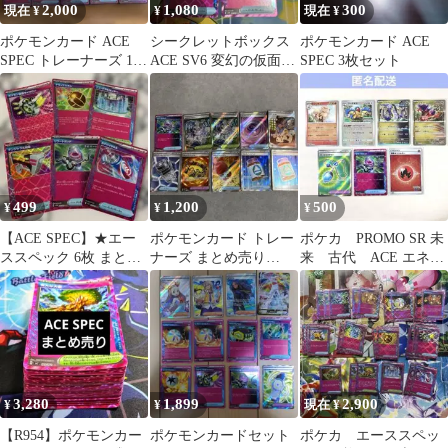
2,000
1,080
300
現在 ¥
¥
現在 ¥
ポケモンカード ACE
シークレットボックス
ポケモンカード ACE
SPEC トレーナーズ 19
ACE SV6 変幻の仮面
SPEC 3枚セット
枚セット
092/101 3枚セット
499
1,200
500
¥
¥
¥
【ACE SPEC】★エー
ポケモンカード トレー
ポケカ PROMO SR 未
ススペック 6枚 まとめ
ナーズ まとめ売り
来 古代 ACE エネル
売り ポケモンカード①
SR10枚セット デッキ
ギー 7枚セット
シールド付き
3,280
1,899
2,900
¥
¥
現在 ¥
【R954】ポケモンカー
ポケモンカードセット
ポケカ エーススペッ