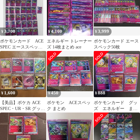
3,700
4,100
3,999
¥
¥
¥
ポケモンカード ACE
エネルギー トレーナー
ポケモンカード エース
SPEC エーススペッ
ズ 14枚まとめ ace
スペック50枚
ク まとめ売り
1,600
450
888
¥
¥
¥
【美品】ポケカ ACE
ポケモン ACEスペッ
ポケモンカード グッ
SPEC・UR・SR グッズ
ク まとめ
ズ エネルギー まと
まとめ売り 8枚セット
め売り 6枚セット