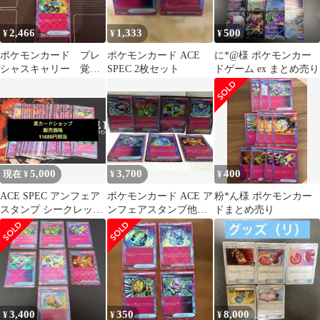
2,466
1,333
500
¥
¥
¥
ポケモンカード プレ
ポケモンカード ACE
に*@様 ポケモンカー
シャスキャリー 覚醒
SPEC 2枚セット
ドゲーム ex まとめ売り
のドラム リブートポ
ッド Ace
5,000
3,700
400
現在 ¥
¥
¥
ACE SPEC アンフェア
ポケモンカード ACE ア
粉*ん様 ポケモンカー
スタンプ シークレット
ンフェアスタンプ他、7
ドまとめ売り
ボックス等
枚セットまとめ売り
3,400
350
8,000
¥
¥
¥