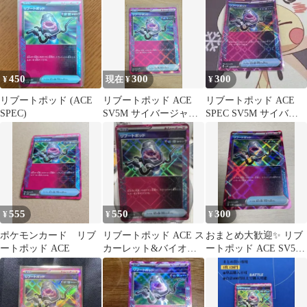
マル仕様
450
300
300
¥
現在 ¥
¥
リブートポッド (ACE
リブートポッド ACE
リブートポッド ACE
SPEC)
SV5M サイバージャッ
SPEC SV5M サイバー
ジ 063/071
ジャッジ 063/071
555
550
300
¥
¥
¥
ポケモンカード リブ
リブートポッド ACE ス
おまとめ大歓迎✨️ リブ
ートポッド ACE
カーレット&バイオレ
ートポッド ACE SV5M
ット 拡張パック サイバ
063/071
ージャッ…