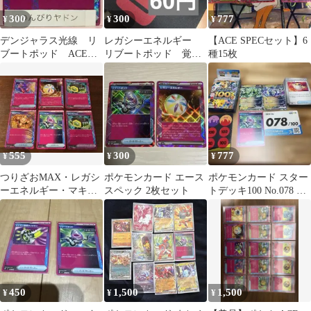
300
300
777
¥
¥
¥
デンジャラス光線 リ
レガシーエネルギー
【ACE SPECセット】6
ブートポッド ACE
リブートポッド 覚醒
種15枚
SPEC 1枚 pch701
のドラム
555
300
777
¥
¥
¥
つりざおMAX・レガシ
ポケモンカード エース
ポケモンカード スター
ーエネルギー・マキシ
スペック 2枚セット
トデッキ100 No.078 開
マムベルト等 エース
封済
ペック6枚セット
450
1,500
1,500
¥
¥
¥