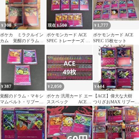
300
500
1,777
¥
現在 ¥
¥
ポケカ ミラクルイン
ポケモンカード ACE
ポケモンカード ACE
カム 覚醒のドラム
SPEC トレーナーズ ま
SPEC 15枚セット
リブートポッド デン
とめ売り
ジャラス光線
387
2,050
444
¥
¥
¥
覚醒のドラム・マキシ
ポケカ 汎用カード エー
【ACE】偉大な大樹
マムベルト・リブート
ススペック ACE
つりざおMAX リブート
ポッド 3枚セット
49枚 まとめ売り オ
ポッド 回収サイクロ
マケ付き
ン R