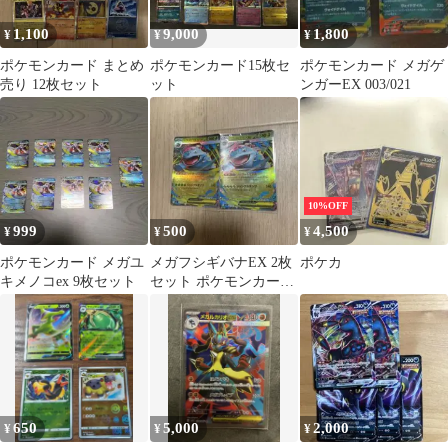
1,100
9,000
1,800
¥
¥
¥
ポケモンカード まとめ
ポケモンカード15枚セ
ポケモンカード メガゲ
売り 12枚セット
ット
ンガーEX 003/021
10%OFF
999
500
4,500
¥
¥
¥
ポケモンカード メガユ
メガフシギバナEX 2枚
ポケカ
キメノコex 9枚セット
セット ポケモンカード
キラ
650
5,000
2,000
¥
¥
¥