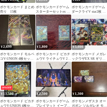
ポケモンカード まとめ
ポケモンカードゲーム
ポケモンカードゲーム
売り 15枚
スターターセットex ニ
ダークライV star2枚 ダ
ャオハ＆マスカーニャ
ークライV2枚
ex
2,699
1,800
5,666
¥
¥
¥
ポケモンカード モルペ
ポケモンカード ピカチ
ポケモンカード メガレ
コV-UNION 4枚セット
ュウV ライチュウV 2枚
ックウザEX SR ギリー
おまけ付き
セット
SR
10%OFF
13,500
2,500
1,300
¥
¥
¥
ポケモンカード ピカチ
ポケモンカードゲーム
ポケモンメザスタ オー
ュウV-UNION 4枚セッ
プレイマット イーブイ
ガポン ソルガレオ モモ