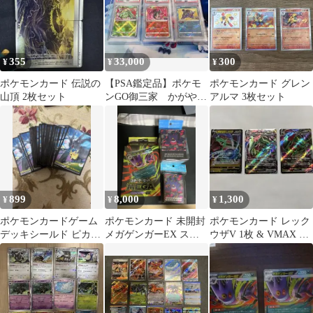
355
33,000
300
¥
¥
¥
ポケモンカード 伝説の
【PSA鑑定品】ポケモ
ポケモンカード グレン
山頂 2枚セット
ンGO御三家 かがやく
アルマ 3枚セット
リザードン カメック
ス フシギバナ
899
8,000
1,300
¥
¥
¥
ポケモンカードゲーム
ポケモンカード 未開封
ポケモンカード レック
デッキシールド ピカチ
メガゲンガーEX スタ
ウザV 1枚 & VMAX 2
ュウ&ゼクロム 64枚
ーターセット&デッキ
枚のセット
入
ケース&スリーブ