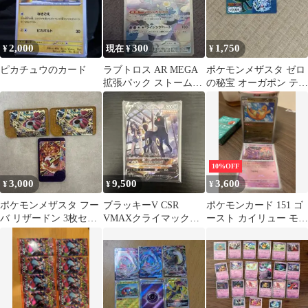
2,000
300
1,750
¥
現在 ¥
¥
ピカチュウのカード
ラブトロス AR MEGA
ポケモンメザスタ ゼロ
拡張パック ストームエ
の秘宝 オーガポン テラ
メラルダ キラ 083/076
パゴス
10%OFF
3,000
9,500
3,600
¥
¥
¥
ポケモンメザスタ フー
ブラッキーV CSR
ポケモンカード 151 ゴ
バ リザードン 3枚セッ
VMAXクライマックス
ースト カイリュー モン
ト
244/184 おまけあり
スターボールミラー