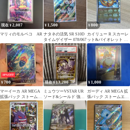
2,087
1,500
800
現在 ¥
¥
¥
マリィのモルペコ AR
ナタネの活気 SR S10D
カイリュー R スカーレ
タイムゲイザー 078/067
ット&バイオレット 強
化拡張パック ポケモン
カード15…
10%OFF
700
13,200
1,000
¥
現在 ¥
¥
マーイーカ AR MEGA
ミュウツーVSTAR UR
ガーディ AR MEGA 拡
拡張パック ストームエ
ソード&シールド 強化
張パック ストームエメ
メラルダ キラ 085/076
拡張パック Pokemon …
ラルダ キラ 078/076