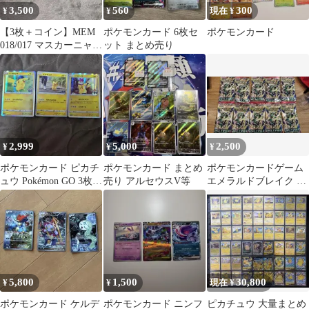
3,500
560
300
¥
¥
現在 ¥
【3枚＋コイン】MEM
ポケモンカード 6枚セ
ポケモンカード
018/017 マスカーニャ
ット まとめ売り
ex2 スターターセット
ex
2,999
5,000
2,500
¥
¥
¥
ポケモンカード ピカチ
ポケモンカード まとめ
ポケモンカードゲーム
ュウ Pokémon GO 3枚セ
売り アルセウスV等
エメラルドブレイク 10
ット
パック
5,800
1,500
30,800
¥
¥
現在 ¥
ポケモンカード ケルデ
ポケモンカード ニンフ
ピカチュウ 大量まとめ