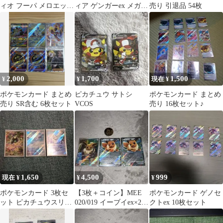
ィオ フーパ メロエッタ
ィア ゲンガーex メガリ
売り 引退品 54枚
3枚セット
ザードンX exの3枚セッ
ト
2,000
1,700
1,500
¥
¥
現在 ¥
ポケモンカード まとめ
ピカチュウ サトシ
ポケモンカード まとめ
売り SR含む 6枚セット
VCOS
売り 16枚セット♪
1,650
4,500
999
現在 ¥
¥
¥
ポケモンカード 3枚セ
【3枚＋コイン】MEE
ポケモンカード ゲノセ
ット ピカチュウスリー
020/019 イーブイex×2
クトex 10枚セット
ブ付
スターターセットex