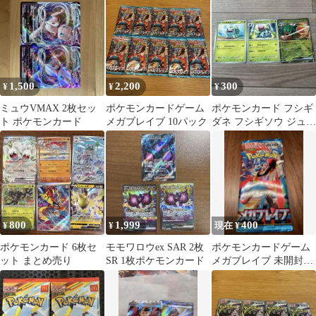
1,500
2,200
300
¥
¥
¥
ミュウVMAX 2枚セッ
ポケモンカードゲーム
ポケモンカード フシギ
ト ポケモンカード
メガブレイブ 10パック
ダネ フシギソウ ジュナ
イパーGX 3枚セット
800
1,999
400
¥
¥
現在 ¥
ポケモンカード 6枚セ
モモワロウex SAR 2枚
ポケモンカードゲーム
ット まとめ売り
SR 1枚ポケモンカード
メガブレイブ 未開封パ
ック