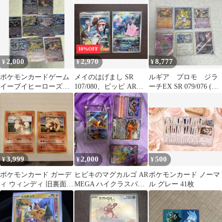
【新品未開封】
10%OFF
2,000
2,970
8,777
¥
¥
¥
ポケモンカードゲーム
メイのはげまし SR
ルギア プロモ ジラ
イーブイヒーローズ
107/080、ピッピ AR
ーチEX SR 079/076 (お
GX 8枚セット
086/080 2枚セット
まけあり)
3,999
2,000
500
¥
¥
¥
ポケモンカード ガーデ
ヒビキのマグカルゴ AR
ポケモンカード ノーマ
ィ ウィンディ 旧裏面 2
MEGA ハイクラスパッ
ル ￼グレー 41枚
枚セット
ク MEGAドリームex
キ…