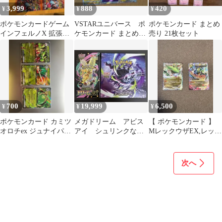
3,999
888
420
¥
¥
¥
ポケモンカードゲーム
VSTARユニバース ポ
ポケモンカード まとめ
インフェルノX 拡張パ
ケモンカード まとめ売
売り 21枚セット
ック 10パックセット
り 6枚セット
700
19,999
6,500
¥
¥
¥
ポケモンカード カミツ
メガドリーム アビス
【 ポケモンカード 】
オロチex ジュナイパー
アイ シュリンクな
MレックウザEX,レック
ex ヤバソチャex
し ペリペリあり
ウザEX 2枚セット
次へ