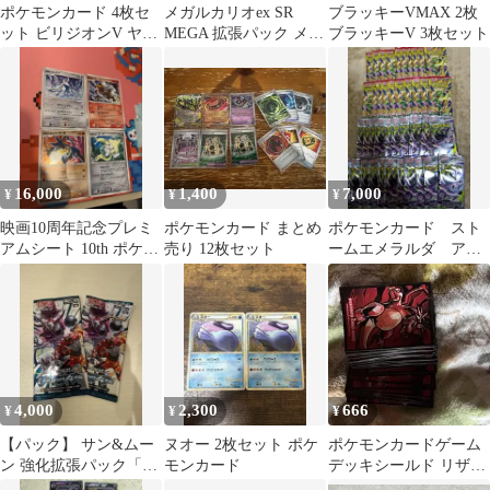
ポケモンカード 4枚セ
メガルカリオex SR
ブラッキーVMAX 2枚
ット ビリジオンV ヤバ
MEGA 拡張パック メガ
ブラッキーV 3枚セット
ソチャex その他モンボ
ブレイブ キラ 078/063
ミラー2枚
16,000
1,400
7,000
¥
¥
¥
映画10周年記念プレミ
ポケモンカード まとめ
ポケモンカード スト
アムシート 10th ポケモ
売り 12枚セット
ームエメラルダ アビ
ンカード
スアイ 20パックづつ
計40パック
4,000
2,300
666
¥
¥
¥
【パック】 サン&ムー
ヌオー 2枚セット ポケ
ポケモンカードゲーム
ン 強化拡張パック「ダ
モンカード
デッキシールド リザー
ークオーダー」2パック
ドン