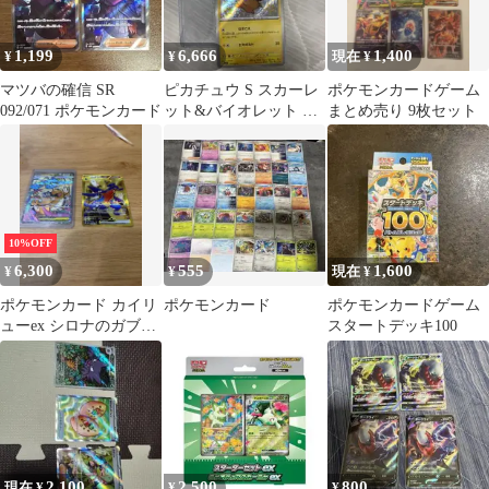
1,199
6,666
1,400
¥
¥
現在 ¥
マツバの確信 SR
ピカチュウ S スカーレ
ポケモンカードゲーム
092/071 ポケモンカード
ット&バイオレット ハ
まとめ売り 9枚セット
イクラスパック シャイ
ニートレジ…
10%OFF
6,300
555
1,600
¥
¥
現在 ¥
ポケモンカード カイリ
ポケモンカード
ポケモンカードゲーム
ューex シロナのガブリ
スタートデッキ100
アスex 2枚セット
2,100
2,500
800
現在 ¥
¥
¥