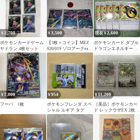
2,700
3,500
2,600
¥
¥
現在 ¥
ポケモンカードゲーム
【3枚＋コイン】MEZ
ポケモンカード ダブル
ヤドラン 4枚セット
020/019 ゾロアークex×2
ドラゴンエネルギー 5
スターターセットex
枚セット
7,000
954
11,200
¥
¥
¥
フーパ 1枚
ポケモンフレンダ スペ
［美品］ポケモンカー
シャル ルギア タグ
ド レックウザEX 2枚セ
ット