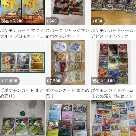
5,200
666
850
現在 ¥
¥
¥
ポケモンカード マクド
スパーク ジャッジマン
ポケモンカードゲーム
ナルド プロモカードパ
sr ポケモンカード
アビスアイ 4パック
ック 2パック
12,000
7,500
1,100
¥
¥
現在 ¥
【ポケモンカード まと
ポケモンカード まとめ
ポケモンカードゲーム
め売り】
売り
まとめ売り 9枚セット