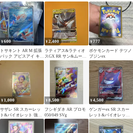
600
2,400
777
¥
¥
¥
トサキント AR M 拡張
ラティアス&ラティオ
ポケモンカード テツノ
パック アビスアイ キラ
スGX RR サン&ムーン
ブジンex
084/081
拡張パック タッグボル
ト キラ…
1,000
8,500
4,500
¥
¥
¥
サザレ SR スカーレッ
フシギダネ AR プロモ
ゲンガーex SR スカー
ト&バイオレット 強化
050/049 SVg
レット&バイオレット
拡張パック クリムゾン
拡張パック ワイルドフ
ヘイズ キ…
ォース …