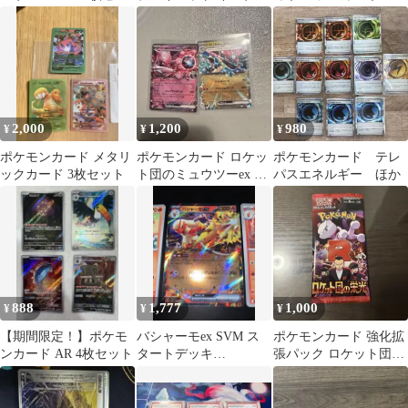
ト
フレンズ
ワロウ 3枚セット
2,000
1,200
980
¥
¥
¥
ポケモンカード メタリ
ポケモンカード ロケッ
ポケモンカード テレ
ックカード 3枚セット
ト団のミュウツーex ド
パスエネルギー ほか
ラパルトex
888
1,777
1,000
¥
¥
¥
【期間限定！】ポケモ
バシャーモex SVM ス
ポケモンカード 強化拡
ンカード AR 4枚セット
タートデッキ
張パック ロケット団の
Generations 016/175
栄光