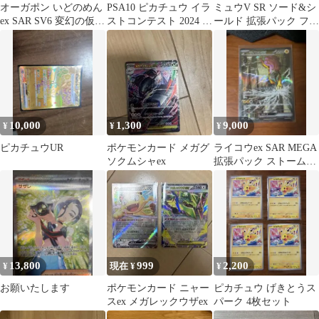
オーガポン いどのめん
PSA10 ピカチュウ イラ
ミュウV SR ソード&シ
ex SAR SV6 変幻の仮面
ストコンテスト 2024 プ
ールド 拡張パック フュ
127/101
ロモ
ージョンアーツ キラ
106…
10,000
1,300
9,000
¥
¥
¥
ピカチュウUR
ポケモンカード メガグ
ライコウex SAR MEGA
ソクムシャex
拡張パック ストームエ
メラルダ キラ 108/…
13,800
999
2,200
¥
現在 ¥
¥
お願いたします
ポケモンカード ニャー
ピカチュウ げきとうス
スex メガレックウザex
パーク 4枚セット