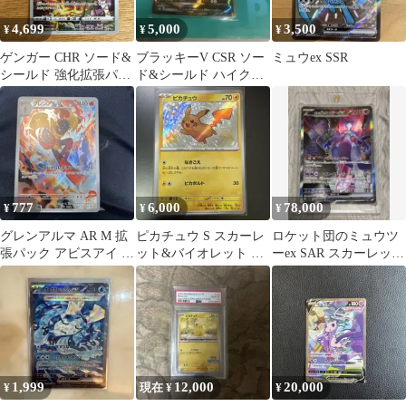
4,699
5,000
3,500
¥
¥
¥
ゲンガー CHR ソード&
ブラッキーV CSR ソー
ミュウex SSR
シールド 強化拡張パッ
ド&シールド ハイクラ
ク ダークファンタズマ
スパック VMAXクライ
キラ …
マック…
777
6,000
78,000
¥
¥
¥
グレンアルマ AR M 拡
ピカチュウ S スカーレ
ロケット団のミュウツ
張パック アビスアイ キ
ット&バイオレット ハ
ーex SAR スカーレット
ラ 083/081
イクラスパック シャイ
&バイオレット 拡張パ
ニートレジ…
ック ロ…
1,999
12,000
20,000
¥
現在 ¥
¥