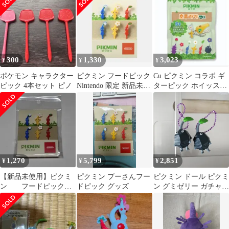
300
1,330
3,023
¥
¥
¥
ポケモン キャラクター
ピクミン フードピック
Cu ピクミン コラボ ギ
ピック 4本セット ピノ
Nintendo 限定 新品未開
ターピック ホイッスル
封
CANDY パープル ピク
ミン
1,270
5,799
2,851
¥
¥
¥
【新品未使用】ピクミ
ピクミン プーさんフー
ピクミン ドール ピクミ
ン フードピック（6
ドピック グッズ
ン グミゼリー ガチャ
本入） 1点
めじるし