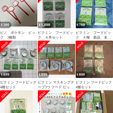
ープル ぽっちゃり
300
1,000
700
¥
¥
¥
ピノ ポケモン ピッ
ピクミン フードピッ
ピクミン フードピッ
ク 3種類
ク ４本セット
ク ４種 新品 未開
封
899
999
800
¥
¥
¥
ピクミン フードピック
ピクミン マスキングテ
ピクミン フードピック
4種セット
ープ3つ フード ピック
4種セット
4点 非売品 ファミ
リーマート