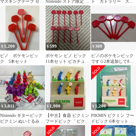
マスキングテープ セッ
Nintendo ストア限定 新
ト カトラリー スプ
ト
品未開封
ーン キッズ お箸セ
ット フォーク
1,200
599
300
¥
¥
¥
ピノ ポケモンピッ
ポケモン ピノ ピック
ピノのポケモンピック
ク 5本セット
11本セット ピカチュウ
です☆2本追加して8本
ほか
セットです☆
3,011
1,900
1,200
¥
¥
¥
Nintendo ギターピック
【中古】食器 ピクミン
PIKMIN ピクミン フー
ピクミン ぬいぐるみ キ
フードピック 「ピクミ
ドピック 6本セット 任
ーホルダー レッド/青/
ン」 Nintendo TOKYO
天堂
黄色/ライトグリーン/パ
グッズ