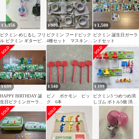
3,356
900
1,500
¥
¥
¥
ピクミン めじるし フリ
ピクミン フードピック
ピクミン 誕生日ガーラ
ル ピクミン ギターピッ
4種セット マスキング
ンドセット
ク
テープ 4種類6個セッ
ト
699
340
399
¥
¥
¥
HAPPY BIRTHDAY 誕
ピノ ポケモン ピッ
ピクミン3 つめつめ消
生日ピクミンガーラン
ク 6本
しゴム ボトル5個 消し
ドセット
ゴム13個