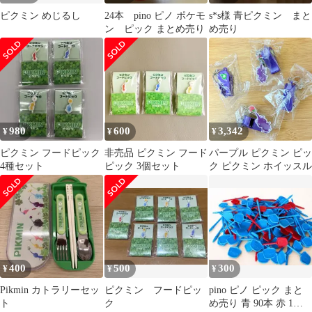
ピクミン めじるし
24本 pino ピノ ポケモ
s*s様 青ピクミン まと
ン ピック まとめ売り
め売り
980
600
3,342
¥
¥
¥
ピクミン フードピック
非売品 ピクミン フード
パープル ピクミン ピッ
4種セット
ピック 3個セット
ク ピクミン ホイッスル
400
500
300
¥
¥
¥
Pikmin カトラリーセッ
ピクミン フードピッ
pino ピノ ピック まと
ト
ク
め売り 青 90本 赤 1本