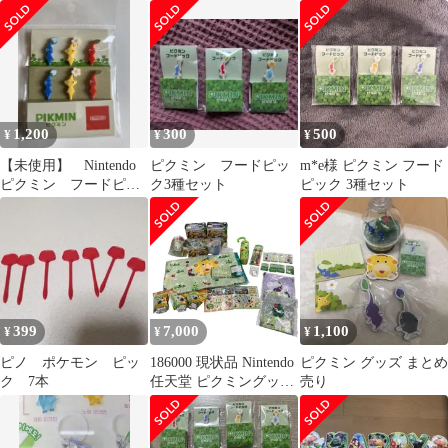
ポケモン 21本
1,200
300
500
¥
¥
¥
【未使用】 Nintendo
ピクミン フードピッ
m*e様 ピクミン フード
ピクミン フードピッ
ク3種セット
ピック 3種セット
ク(6本入)
399
7,000
1,100
¥
¥
¥
ピノ ポケモン ピッ
186000 現状品 Nintendo
ピクミン グッズ まとめ
ク 7本
任天堂 ピクミングッ
売り
ズ 20点以上