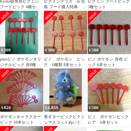
Kyoto様専用ピクミン
ピクミンテラス in 宮
ピクミン フードピック
フードピック 4種セッ
島 フード購入特典 ピ
3種セット
ト
ック 赤 青 黄色
まとめ売り
300
300
300
¥
¥
¥
pinoピノ ポケモンオリ
ピノ ポケモン ピッ
ピノ ポケモン 赤色 ピ
ジナルピック 赤8種類
ク 6種類 8本セット
ック 6本セット
10本セット
820
4,059
500
¥
¥
¥
ポケモンキャラクター
青ギターピックピクミ
ピノ ポケモンピック
ピック 10本セット ピ
ンマスコットぬいぐる
レア 6本セット
ノ 3セット ３０本
み 未開封