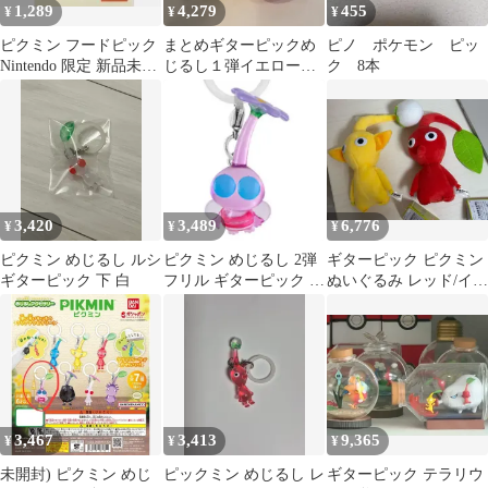
1,289
4,279
455
¥
¥
¥
ピクミン フードピック
まとめギターピックめ
ピノ ポケモン ピッ
Nintendo 限定 新品未開
じるし１弾イエロー・
ク 8本
封
レッド
3,420
3,489
6,776
¥
¥
¥
ピクミン めじるし ルシ
ピクミン めじるし 2弾
ギターピック ピクミン
ギターピック 下 白
フリル ギターピック ピ
ぬいぐるみ レッド/イエ
クミン
ロー まとめ
3,467
3,413
9,365
¥
¥
¥
未開封) ピクミン めじ
ピックミン めじるし レ
ギターピック テラリウ