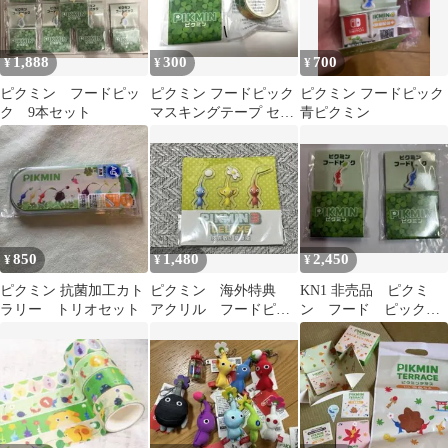
1,888
300
700
¥
¥
¥
ピクミン フードピッ
ピクミン フードピック
ピクミン フードピック
ク 9本セット
マスキングテープ セッ
青ピクミン
ト
850
1,480
2,450
¥
¥
¥
ピクミン 抗菌加工カト
ピクミン 海外特典
KN1 非売品 ピクミ
ラリー トリオセット
アクリル フードピッ
ン フード ピック
ク
ファミマ ファミリー
マート限定