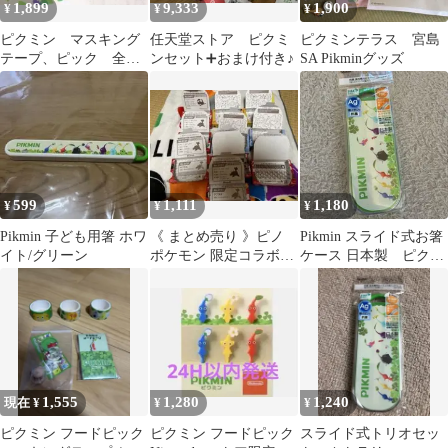
1,899
9,333
1,900
¥
¥
¥
ピクミン マスキング
任天堂ストア ピクミ
ピクミンテラス 宮島
テープ、ピック 全四
ンセット➕おまけ付き♪
SA Pikminグッズ
種 各1セット
599
1,111
1,180
¥
¥
¥
Pikmin 子ども用箸 ホワ
《 まとめ売り 》ピノ
Pikmin スライド式お箸
イト/グリーン
ポケモン 限定コラボパ
ケース 日本製 ピクミ
ッケージ 空箱
ン 新品
1,555
1,280
1,240
現在 ¥
¥
¥
ピクミン フードピック
ピクミン フードピック
スライド式トリオセッ