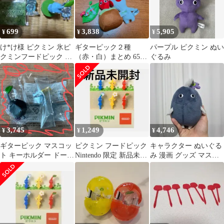
699
3,838
5,905
¥
¥
¥
け*け様 ピクミン 氷ピ
ギターピック２種
パープル ピクミン ぬい
クミンフードピック 目
（赤・白）まとめ 6500
ぐるみ
印アクセサリー4種セッ
円
ト
3,745
1,249
4,746
¥
¥
¥
ギターピック マスコッ
ピクミン フードピック
キャラクター ぬいぐる
ト キーホルダー ドール
Nintendo 限定 新品未開
み 漫画 グッズ マスコ
ピクミン、アースピク
封
ット 古典 フィギュア
ミン まとめ
トイ Nintendo ピクミン
ギターピック