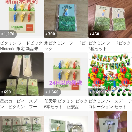
1,270
300
450
¥
¥
¥
ピクミン フードピック
氷ピクミン フードピ
ピクミン フードピック
Nintendo 限定 新品未開
ック
2種セット
封
690
1,360
2,699
¥
¥
¥
星のカービィ スプー
任天堂 ピクミン ピック
ピクミン バースデー デ
ン ピクミン フード
6本セット 正規品
コレーション セット 誕
ピック
生日 バルーン 飾り