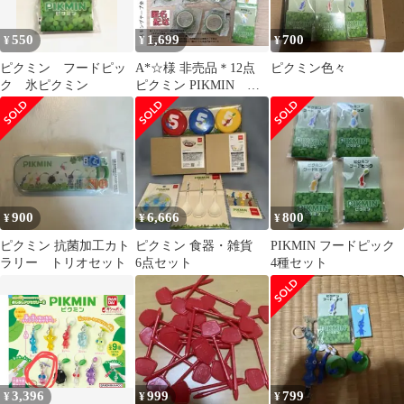
550
1,699
700
¥
¥
¥
ピクミン フードピッ
A*☆様 非売品＊12点
ピクミン色々
ク 氷ピクミン
ピクミン PIKMIN マ
ステ マスキングテー
プ フー
900
6,666
800
¥
¥
¥
ピクミン 抗菌加工カト
ピクミン 食器・雑貨
PIKMIN フードピック
ラリー トリオセット
6点セット
4種セット
3,396
999
799
¥
¥
¥