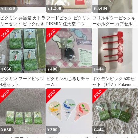
1,550
1,200
3,484
¥
¥
¥
ピクミン 弁当箱 カトラ
フードピック ピクミン
フリルギターピックキ
リーセット ピック付き
PIKMIN 任天堂 ニンテ
ーホルダー カプセルご
ンドー
と出品
666
400
444
¥
¥
¥
ピクミン フードピック
ピクミンめじるしチャ
ポケモンピック 5本セ
4種セット
ーム
ット（ピノ）Pokemon
650
300
444
¥
¥
¥