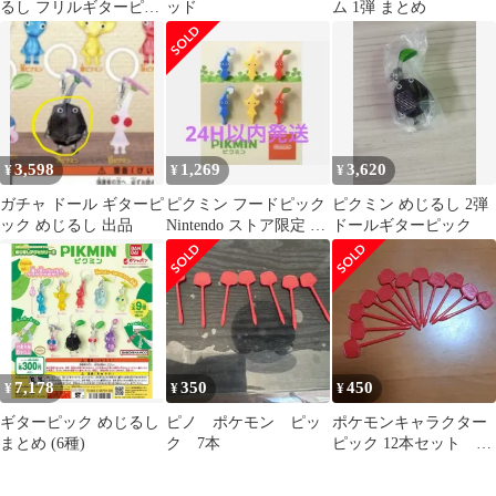
るし フリルギターピッ
ッド
ム 1弾 まとめ
ク
3,598
1,269
3,620
¥
¥
¥
ガチャ ドール ギターピ
ピクミン フードピック
ピクミン めじるし 2弾
ック めじるし 出品
Nintendo ストア限定 新
ドールギターピック
品未開封
7,178
350
450
¥
¥
¥
ギターピック めじるし
ピノ ポケモン ピッ
ポケモンキャラクター
まとめ (6種)
ク 7本
ピック 12本セット ピ
ノ