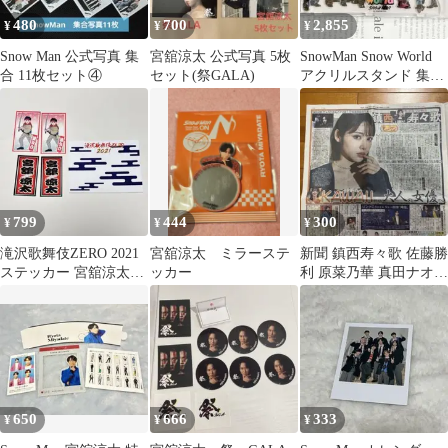
480
700
2,855
¥
¥
¥
Snow Man 公式写真 集
宮舘涼太 公式写真 5枚
SnowMan Snow World
合 11枚セット④
セット(祭GALA)
アクリルスタンド 集合
アクスタ
799
444
300
¥
¥
¥
滝沢歌舞伎ZERO 2021
宮舘涼太 ミラーステ
新聞 鎮西寿々歌 佐藤勝
ステッカー 宮舘涼太
ッカー
利 原菜乃華 真田ナオキ
Snow Man
宮舘涼太 岩崎碧 近藤頌
利
650
666
333
¥
¥
¥