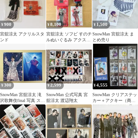
900
8,100
1,500
¥
¥
¥
宮舘涼太 アクリルスタ
宮舘涼太 ソフビ すのチ
SnowMan 宮舘涼太 ま
ンド
ルぬいぐるみ アクスタ
とめ売り
２点 計4点（新品2点）
300
2,599
4,555
¥
¥
¥
SnowMan 宮舘涼太 滝
SnowMan 公式写真 宮
SnowMan クリアステッ
沢歌舞伎final 写真 ステ
舘涼太 渡辺翔太
カー＋アクキー（商品
ージフォト ステフォ
説明読んで下さい）