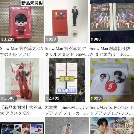
C D セット
ンド クリアステッカー
舘様
3,299
999
900
¥
¥
¥
Snow Man 宮舘涼太 ON
Snow Man 宮舘涼太 ア
Snow Man 雑誌切り抜
すのチル ソフビ
クリルスタンド Snow
き まとめ売り 108ペ
World
ージ超え
1,500
2,499
899
¥
¥
¥
【新品未開封】宮舘涼
岩本照 SnowMan ポッ
SnowMan 1st POP-UP ポ
太 アクスタ ON
プアップ フォトカード
ップアップ 缶バッジ宮
パックABCDコンプ
舘涼太