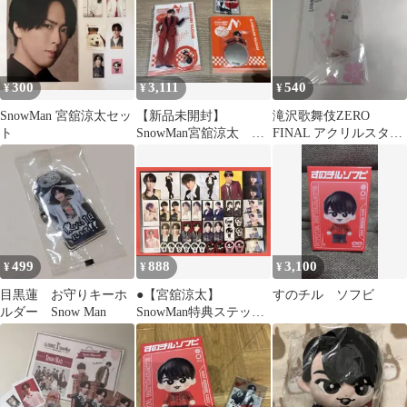
300
3,111
540
¥
¥
¥
SnowMan 宮舘涼太セッ
【新品未開封】
滝沢歌舞伎ZERO
ト
SnowMan宮舘涼太 ア
FINAL アクリルスタン
クスタミラーステッカ
ド 宮舘涼太 Snow
ークリアステッカー
Man
499
888
3,100
¥
¥
¥
目黒蓮 お守りキーホ
●【宮舘涼太】
すのチル ソフビ
ルダー Snow Man
SnowMan特典ステッカ
ーセット