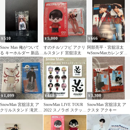
ット
510
5,000
666
¥
¥
¥
Snow Man 俺がついて
すのチルソフビ アクリ
阿部亮平・宮舘涼太
る キーホルダー 新品未
ルスタンド 宮舘涼太
⇆SnowManカレンダ
開封 宮舘涼太
ー 11枚セット
1,099
480
3,300
¥
¥
¥
SnowMan 宮舘涼太 ア
SnowMan LIVE TOUR
SnowMan 宮舘涼太 ア
クリルスタンド 滝沢歌
2022 スノラボ ステッカ
クスタ アクキー
舞伎ZERO ダテタマ
ーシール集合②①