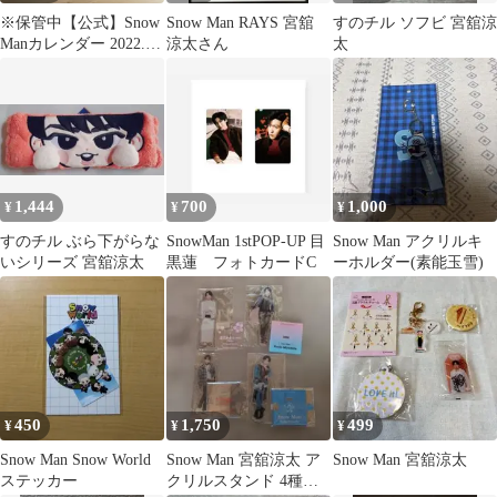
※保管中【公式】Snow
Snow Man RAYS 宮舘
すのチル ソフビ 宮舘涼
Manカレンダー 2022.4-
涼太さん
太
2023.3
1,444
700
1,000
¥
¥
¥
すのチル ぶら下がらな
SnowMan 1stPOP-UP 目
Snow Man アクリルキ
いシリーズ 宮舘涼太
黒蓮 フォトカードC
ーホルダー(素能玉雪)
450
1,750
499
¥
¥
¥
Snow Man Snow World
Snow Man 宮舘涼太 ア
Snow Man 宮舘涼太
ステッカー
クリルスタンド 4種セ