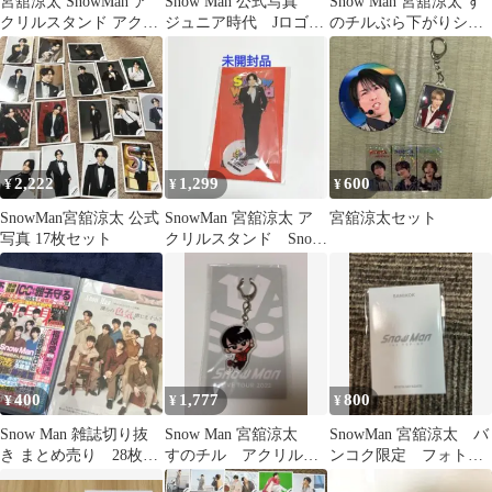
宮舘涼太 SnowMan ア
Snow Man 公式写真
Snow Man 宮舘涼太 す
クリルスタンド アクス
ジュニア時代 Jロゴ
のチルぶら下がりシリ
タ 第1弾
いわふか 3
ーズ
2,222
1,299
600
¥
¥
¥
SnowMan宮舘涼太 公式
SnowMan 宮舘涼太 ア
宮舘涼太セット
写真 17枚セット
クリルスタンド Snow
World 未開封品
400
1,777
800
¥
¥
¥
Snow Man 雑誌切り抜
Snow Man 宮舘涼太
SnowMan 宮舘涼太 バ
き まとめ売り 28枚程
すのチル アクリルキ
ンコク限定 フォトカ
度
ーホルダー
ード