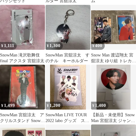
バッジセット
ルダー 宮舘涼太
ム
1,111
1,300
400
¥
¥
¥
SnowMan 滝沢歌舞伎
SnowMan 宮舘涼太 す
Snow Man 渡辺翔太 宮
final アクスタ 宮舘涼太
のチル キーホルダー
舘涼太 ゆり組 トレカ 2
枚セット
1,499
1,200
1,400
¥
¥
¥
SnowMan 宮舘涼太 ア
SnowMan LIVE TOUR
【新品・未使用】Snow
クリルスタンド Snow
2022 labo グッズ ステ
Man 宮舘涼太 ジャンボ
World おまけ付
ッカー
うちわ