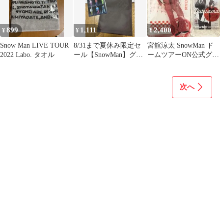
899
1,111
2,400
¥
¥
¥
Snow Man LIVE TOUR
8/31まで夏休み限定セ
宮舘涼太 SnowMan ド
2022 Labo. タオル
ール【SnowMan】グッ
ームツアーON公式グッ
ズ3点セット
ズ アクスタステッカー
次へ