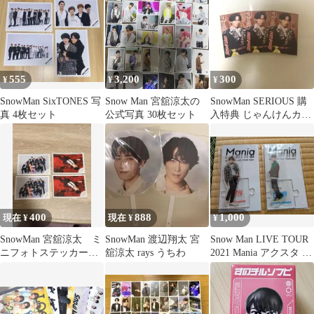
555
3,200
300
¥
¥
¥
SnowMan SixTONES 写
Snow Man 宮舘涼太の
SnowMan SERIOUS 購
真 4枚セット
公式写真 30枚セット
入特典 じゃんけんカー
ド 宮舘涼太 舘様
400
888
1,000
現在 ¥
現在 ¥
¥
SnowMan 宮舘涼太 ミ
SnowMan 渡辺翔太 宮
Snow Man LIVE TOUR
ニフォトステッカー
舘涼太 rays うちわ
2021 Mania アクスタ ま
公式 写真
とめ売り