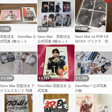
500
500
1,800
¥
¥
¥
宮舘涼太 SnowMan 公
Snow Man 宮舘涼太
Snow Man 1st POP-UP
式写真 2枚セット
公式写真 8枚セット
SEOUL プリクラ 宮舘
涼太
1,400
4,111
1,100
¥
¥
¥
Snow Man 宮舘涼太 ア
SnowMan 宮舘涼太 公
SnowMan＊公式写真
クリルスタンド 写真 セ
式写真
25枚
ット 滝沢歌舞伎ZERO