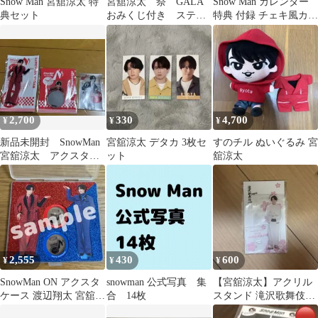
Snow Man 宮舘涼太 特
宮舘涼太 祭 GALA
Snow Man カレンダー
典セット
おみくじ付き ステッ
特典 付録 チェキ風カー
カー SnowMan スノ
ド 全員 集合
2,700
330
4,700
¥
¥
¥
新品未開封 SnowMan
宮舘涼太 デタカ 3枚セ
すのチル ぬいぐるみ 宮
宮舘涼太 アクスタミ
ット
舘涼太
ラーステッカークリア
ステッカー
2,555
430
600
¥
¥
¥
SnowMan ON アクスタ
snowman 公式写真 集
【宮舘涼太】アクリル
ケース 渡辺翔太 宮舘涼
合 14枚
スタンド 滝沢歌舞伎
太
ZERO FINAL 和装