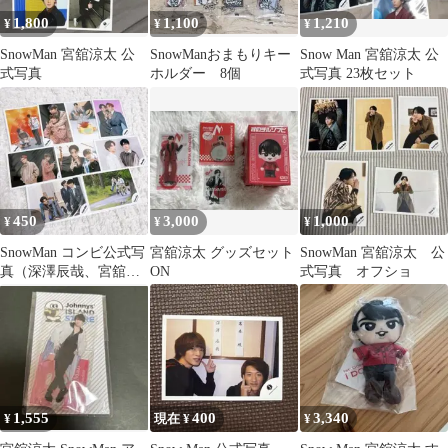
1,800
1,100
1,210
¥
¥
¥
SnowMan 宮舘涼太 公
SnowManおまもりキー
Snow Man 宮舘涼太 公
式写真
ホルダー 8個
式写真 23枚セット
450
3,000
1,000
¥
¥
¥
SnowMan コンビ公式写
宮舘涼太 グッズセット
SnowMan 宮舘涼太 公
真（深澤辰哉、宮舘涼
ON
式写真 オフショ
太周り） 2名 まとめ売
り
1,555
400
3,340
¥
現在 ¥
¥