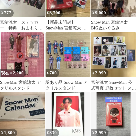
777
3,700
9,000
¥
¥
¥
宮舘涼太 ステッカ
【新品未開封】
Snow Man 宮舘涼太
ー 特典 おまもり
SnowMan 宮舘涼太 ス
BIGぬいぐるみ
まとめ売り
ノチルソフビ クリアス
テッカー セット
2,200
700
2,999
現在 ¥
¥
¥
SnowMan 宮舘涼太 ア
訳あり品 Snow Man ア
宮舘涼太 SnowMan 公
クリルスタンド
クリルスタンド
式写真 17枚セット ステ
ージフォト
1,800
330
2,999
¥
¥
¥