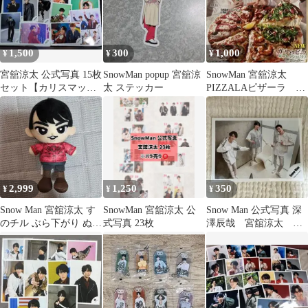
1,500
300
1,000
¥
¥
¥
宮舘涼太 公式写真 15枚
SnowMan popup 宮舘涼
SnowMan 宮舘涼太
セット【カリスマック
太 ステッカー
PIZZALAピザーラ チ
ス / TRUE LOVE等】
ラシ 最新 スノーマ
ン 舘様
2,999
1,250
350
¥
¥
¥
Snow Man 宮舘涼太 す
SnowMan 宮舘涼太 公
Snow Man 公式写真 深
のチル ぶら下がり ぬい
式写真 23枚
澤辰哉 宮舘涼太 岩
ぐるみ
本照