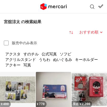
宮舘涼太 の検索結果
並び替え
販売中のみ表示
アクスタ
すのチル
公式写真
ソフビ
アクリルスタンド
うちわ
ぬいぐるみ
キーホルダー
アクキー
写真
400
770
2,200
¥
¥
現在 ¥