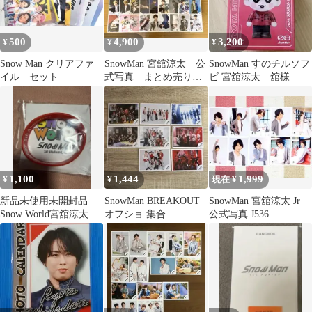
500
4,900
3,200
¥
¥
¥
Snow Man クリアファ
SnowMan 宮舘涼太 公
SnowMan すのチルソフ
イル セット
式写真 まとめ売り
ビ 宮舘涼太 舘様
36枚
1,100
1,444
1,999
¥
¥
現在 ¥
新品未使用未開封品
SnowMan BREAKOUT
SnowMan 宮舘涼太 Jr
Snow World宮舘涼太さ
オフショ 集合
公式写真 J536
んラバーバンド