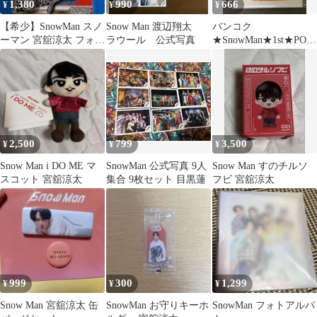
1,380
990
666
¥
¥
¥
【希少】SnowMan スノ
Snow Man 渡辺翔太
バンコク
ーマン 宮舘涼太 フォト
ラウール 公式写真
★SnowMan★1st★POP-
カレンダー2026新品未
UP★グッズ★カード
開封
D★向井康二
2,500
799
3,500
¥
¥
¥
Snow Man i DO ME マ
SnowMan 公式写真 9人
Snow Man すのチルソ
スコット 宮舘涼太
集合 9枚セット 目黒蓮
フビ 宮舘涼太
999
300
1,299
¥
¥
¥
Snow Man 宮舘涼太 缶
SnowMan お守りキーホ
SnowMan フォトアルバ