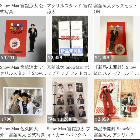
Snow Man 宮舘涼太 公
アクリルスタンド 宮舘
宮舘涼太グッズセット
式写真
涼太
ON
1,111
2,499
1,499
¥
¥
¥
Snow Man 宮舘涼太 ア
宮舘涼太 SnowMan ポ
【新品•未開封】Snow
クリルスタンド Snow
ップアップ フォトカー
Man スノーワールド 宮
World
ドパックABCDコンプ
舘涼太 アクスタ
700
1,288
2,850
¥
現在 ¥
¥
Snow Man 佐久間大
Snow Man 宮舘涼太 フ
新品未開封 SnowMan
介 宮舘涼太 公式写真
ォトカードパック A B
宮舘涼太 アクリルスタ