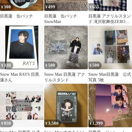
300
499
655
¥
¥
¥
目黒蓮 缶バッチ
目黒蓮 缶バッチ
目黒蓮 アクリルスタン
SnowMan
ド 滝沢歌舞伎ZERO
FINAL
330
500
500
¥
¥
¥
Snow Man RAYS 目黒
Snow Man 目黒蓮 アク
Snow Man目黒蓮 公式
蓮さん
リルスタンド
写真 5枚
850
3,500
1,399
¥
¥
¥