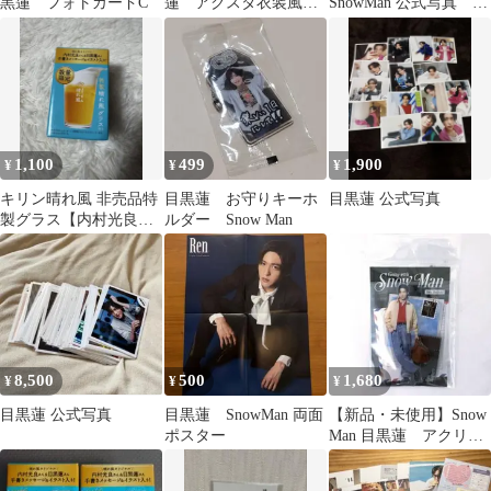
黒蓮 フォトカードC
蓮 アクスタ衣装風
SnowMan 公式写真 37
SnowMan
枚セットまとめ売り
1,100
499
1,900
¥
¥
¥
キリン晴れ風 非売品特
目黒蓮 お守りキーホ
目黒蓮 公式写真
製グラス【内村光良さ
ルダー Snow Man
ん＆目黒蓮さん】
8,500
500
1,680
¥
¥
¥
目黒蓮 公式写真
目黒蓮 SnowMan 両面
【新品・未使用】Snow
ポスター
Man 目黒蓮 アクリル
スタンド