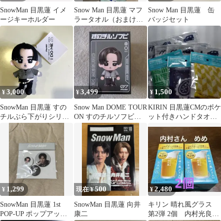
SnowMan 目黒蓮 イメ
Snow Man 目黒蓮 マフ
Snow Man 目黒蓮 缶
ージキーホルダー
ラータオル（おまけ付
バッジセット
き！）値下げ交渉可能
です
3,000
3,499
1,500
¥
¥
¥
SnowMan 目黒蓮 すの
Snow Man DOME TOUR
KIRIN 目黒蓮CMのポケ
チルぶら下がりシリー
ON すのチルソフビ
ット付きハンドタオル
ズ(ぬいぐるみver.)
【目黒蓮】
3枚セット 他3枚セット
「Snow Man 1st DOME
tour 2023 i DO ME」 開
封済 NL7208C f116
1,299
500
2,480
¥
現在 ¥
¥
SnowMan 目黒蓮 1st
SnowMan 目黒蓮 向井
キリン 晴れ風グラス
POP-UP ポップアップ
康二
第2弾 2個 内村光良＆