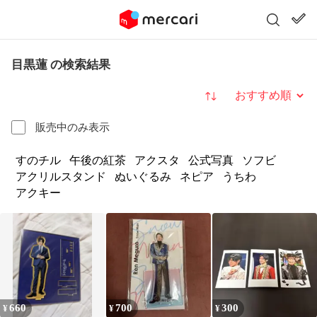
目黒蓮 の検索結果
並び替え
販売中のみ表示
すのチル
午後の紅茶
アクスタ
公式写真
ソフビ
アクリルスタンド
ぬいぐるみ
ネピア
うちわ
アクキー
660
700
300
¥
¥
¥