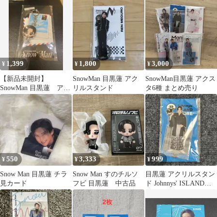
1,399
1,800
3,000
¥
¥
¥
【新品未開封】
SnowMan 目黒蓮 アク
SnowMan目黒蓮 アクス
SnowMan 目黒蓮 アク
リルスタンド
タ6種 まとめ売り
リルキーホルダー アク
キー すのチル
550
3,333
999
¥
¥
¥
Snow Man 目黒蓮 チラ
Snow Man すのチルソ
目黒蓮 アクリルスタン
見カード
フビ 目黒蓮 中古品
ド Johnnys' ISLAND
STORE 第2弾