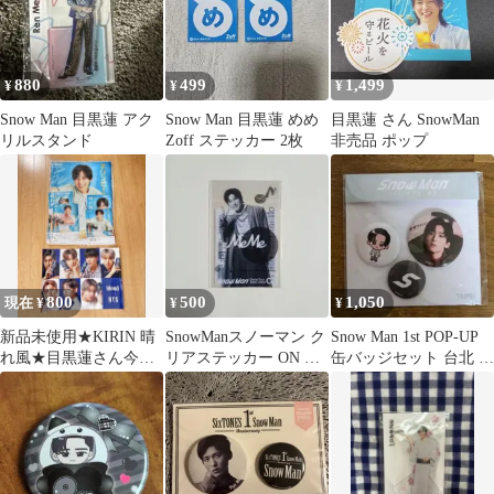
880
499
1,499
¥
¥
¥
Snow Man 目黒蓮 アク
Snow Man 目黒蓮 めめ
目黒蓮 さん SnowMan
リルスタンド
Zoff ステッカー 2枚
非売品 ポップ
800
500
1,050
現在 ¥
¥
¥
新品未使用★KIRIN 晴
SnowManスノーマン ク
Snow Man 1st POP-UP
れ風★目黒蓮さん今田
リアステッカー ON 目
缶バッジセット 台北 目
美桜さん ポスター5枚
黒蓮
黒蓮
＋BTS付き