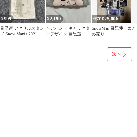
999
2,199
25,000
¥
¥
現在 ¥
目黒蓮 アクリルスタン
ヘアバンド キャラクタ
SnowMan 目黒蓮 まと
ド Snow Mania 2021
ーデザイン 目黒蓮
め売り
次へ