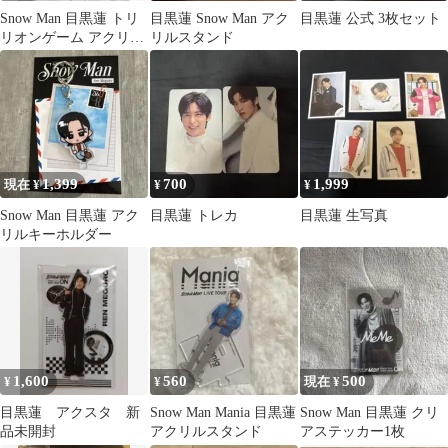
Snow Man 目黒蓮 トリ
目黒蓮 Snow Man アク
目黒蓮 公式 3枚セット
リオンゲーム アクリル
リルスタンド
スタンド
1,399
700
1,999
現在 ¥
¥
¥
Snow Man 目黒蓮 アク
目黒蓮 トレカ
目黒蓮 生写真
リルキーホルダー
1,600
560
500
¥
¥
現在 ¥
目黒蓮 アクスタ 新
Snow Man Mania 目黒蓮
Snow Man 目黒蓮 クリ
品未開封
アクリルスタンド
アステッカー1枚