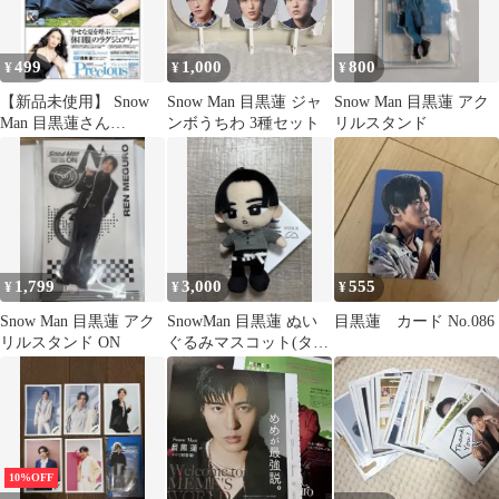
499
1,000
800
¥
¥
¥
【新品未使用】 Snow
Snow Man 目黒蓮 ジャ
Snow Man 目黒蓮 アク
Man 目黒蓮さん
ンボうちわ 3種セット
リルスタンド
✖️precious日経新聞全面
広告
1,799
3,000
555
¥
¥
¥
Snow Man 目黒蓮 アク
SnowMan 目黒蓮 ぬい
目黒蓮 カード No.086
リルスタンド ON
ぐるみマスコット(タグ
付き)
10%OFF