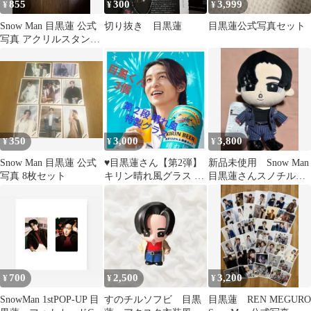
855
300
3,999
¥
¥
¥
Snow Man 目黒蓮 公式
切り抜き 目黒蓮
目黒蓮公式写真セット
写真 アクリルスタンド
セット
350
3,000
3,800
¥
¥
¥
Snow Man 目黒蓮 公式
♥目黒蓮さん【第2弾】
新品未使用 Snow Man
写真 8枚セット
キリン晴れ風グラス 目
目黒蓮さんスノチルぶ
黒蓮さん＆内村さん 3
ら下がらないぬいぐる
個 未開封
み
700
2,500
3,200
¥
¥
¥
SnowMan 1stPOP-UP 目
すのチルソフビ 目黒
目黒蓮 REN MEGURO