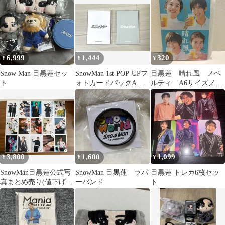
6,999
1,444
320
¥
¥
¥
Snow Man 目黒蓮セッ
SnowMan 1st POP-UPフ
目黒蓮 晴れ風 ノベ
ト
ォトカードパックA.B
ルティ A6サイズノー
目黒蓮
ト
3,800
1,600
1,099
¥
¥
¥
SnowMan目黒蓮公式写
SnowMan 目黒蓮 ラバ
目黒蓮 トレカ6枚セッ
真まとめ売り(値下げし
ーバンド
ト
ました)