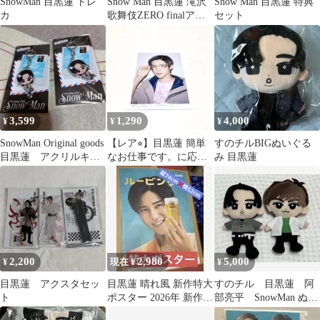
SnowMan 目黒蓮 トレ
Snow Man 目黒蓮 滝沢
Snow Man 目黒蓮 特典
カ
歌舞伎ZERO finalアク
セット
スタ
3,599
1,290
4,000
¥
¥
¥
SnowMan Original goods
【レア⭐︎】目黒蓮 簡単
すのチルBIGぬいぐる
目黒蓮 アクリルキー
なお仕事です。に応募
み 目黒蓮
ホルダー
してみた ポラロイド
風フォトカード
2,200
2,980
5,000
¥
現在 ¥
¥
目黒蓮 アクスタセッ
目黒蓮 晴れ風 新作特大
すのチル 目黒蓮 阿
ト
ポスター 2026年 新作
部亮平 SnowMan ぬい
ラスト1枚
ぐるみ