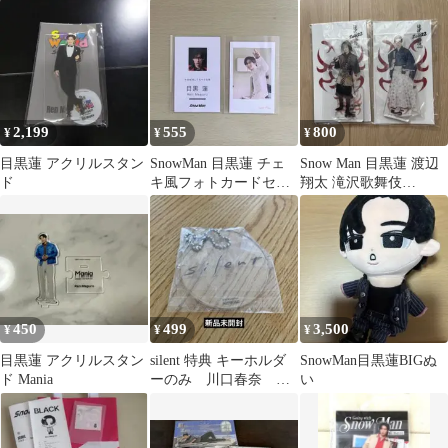
缶バッジ
目黒蓮
2,199
555
800
¥
¥
¥
目黒蓮 アクリルスタン
SnowMan 目黒蓮 チェ
Snow Man 目黒蓮 渡辺
ド
キ風フォトカードセッ
翔太 滝沢歌舞伎
ト
ZERO2022 アクスタ
450
499
3,500
¥
¥
¥
目黒蓮 アクリルスタン
silent 特典 キーホルダ
SnowMan目黒蓮BIGぬ
ド Mania
ーのみ 川口春奈 目
い
黒蓮 新品未開封