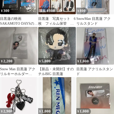
300
300
800
¥
現在 ¥
¥
目黒蓮の映画
目黒蓮 写真セット 6
SnowMan 目黒蓮 アク
SAKAMOTO DAYSの入
枚 フィルム保管
リルスタンド
場者プレゼントカード2
2023 2024 SnowMan
枚 匿名配送
2,200
5,000
1,000
¥
¥
¥
Snow Man 目黒蓮 アク
【新品・未開封】すの
目黒蓮 アクリルスタン
リルキーホルダー
チルBIG 目黒蓮
ド
LABO すのチル
2,900
1,000
1,000
¥
¥
¥