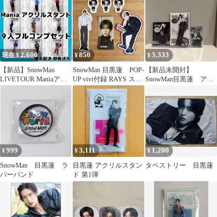
2,600
850
3,333
現在 ¥
¥
¥
【新品】SnowMan
SnowMan 目黒蓮 POP-
【新品未開封】
LIVETOUR Maniaアク
UP vivi付録 RAYS ステ
SnowMan目黒蓮 アク
スタ9人フルコンプセッ
ッカー
スタミラーステッカー
ト
クリアステッカー
999
3,111
1,200
¥
¥
¥
SnowMan 目黒蓮 ラ
目黒蓮 アクリルスタン
タペストリー 目黒蓮
バーバンド
ド 第1弾