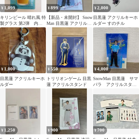
1,099
899
2,000
¥
¥
¥
キリンビール 晴れ風 特
【新品・未開封】 Snow
目黒蓮 アクリルキーホ
製グラス 第2弾 内村
Man 目黒蓮 アクリルス
ルダー すのチル
光良さん＆目黒蓮さん
タンド アクスタFest
1,000
550
4,000
¥
¥
¥
目黒蓮 アクリルキーホ
トリリオンゲーム 目黒
SnowMan 目黒蓮 サマ
ルダー
蓮 アクリルスタンド
パラ アクリルスタン
ド
1,250
900
700
¥
¥
¥