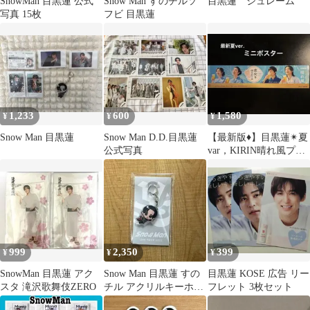
SnowMan 目黒蓮 公式
Snow Man すのチルソ
目黒蓮 ジュレーム
写真 15枚
フビ 目黒蓮
1,233
600
1,580
¥
¥
¥
Snow Man 目黒蓮
Snow Man D.D.目黒蓮
【最新版♦️】目黒蓮✴︎夏
公式写真
var，KIRIN晴れ風プロ
モーションポップ✴︎今
田美桜
999
2,350
399
¥
¥
¥
SnowMan 目黒蓮 アク
Snow Man 目黒蓮 すの
目黒蓮 KOSE 広告 リー
スタ 滝沢歌舞伎ZERO
チル アクリルキーホル
フレット 3枚セット
ダー