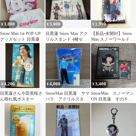
3,000
3,000
1,999
¥
¥
¥
Snow Man 1st POP-UP
目黒蓮 Snow Man アク
【新品•未開封】Snow
グッズセット 目黒蓮
リルスタンド 4種セッ
Man スノーワールド 目
ト
黒蓮 アクスタ
4,200
4,000
3,400
¥
¥
¥
目黒蓮さん今田美桜さ
SnowMan 目黒蓮 サマ
SnowMan スノーマン
ん晴れ風ポスター
パラ アクリルスタン
ON 目黒蓮 すのチル
ド
ソフビ