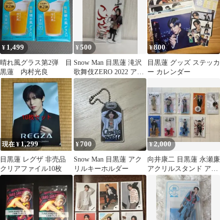
1,499
500
800
¥
¥
¥
晴れ風グラス第2弾 目
Snow Man 目黒蓮 滝沢
目黒蓮 グッズ ステッカ
黒蓮 内村光良
歌舞伎ZERO 2022 アク
ー カレンダー
リルスタンド
1,299
700
2,000
現在 ¥
¥
¥
目黒蓮 レグザ 非売品
Snow Man 目黒蓮 アク
向井康二 目黒蓮 永瀬廉
クリアファイル10枚
リルキーホルダー
アクリルスタンド アク
リルキーホルダー