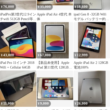
76,000
35,000
18,600
¥
¥
¥
iPadPro第3世代12.9イン
Apple iPad Air 4世代 本
ipad Gen 8 -32GB Wifi
チwifi 512GB Pencil等セ
体
モデル バッテリー約
ット
90%
43,000
67,000
12,999
¥
¥
¥
iPad Pro 11インチ 2018
【新品未使用】Apple
Apple iPad Air 2 128GB
Wifi + Cellular 64GB
iPad 第11世代 128GB
電池100%
Wi-Fi 本体
11,000
9,000
26,000
¥
¥
¥