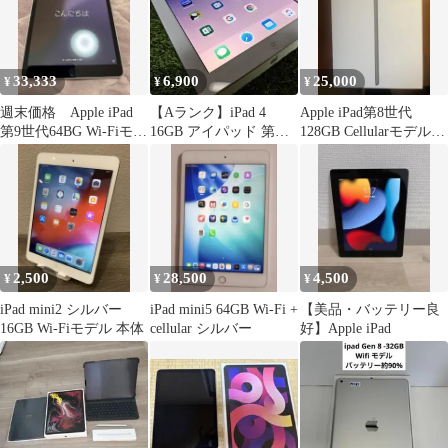
33,333
6,900
25,000
¥
¥
¥
週末価格 Apple iPad
【Aランク】iPad 4
Apple iPad第8世代
第9世代64BG Wi-Fiモデ
16GB アイパッド 第４
128GB Cellularモデル
ル シルバー箱付
世代 #2
本体a2429
2,500
28,500
4,500
¥
¥
¥
iPad mini2 シルバー
iPad mini5 64GB Wi-Fi +
【美品・バッテリー良
16GB Wi-Fiモデル 本体
cellular シルバー
好】Apple iPad