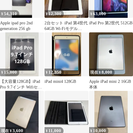
54,310
12,300
63,000
¥
¥
¥
Apple ipad pro 2nd
2台セット iPad 第4世代
iPad Pro 第2世代 512GB
generation 256 gb
64GB Wi-Fiモデル
A1458 シルバー
15,000
12,350
8,000
¥
¥
現在 ¥
【大容量128GB】iPad
iPad mini4 128GB
Apple iPad mini 2 16GB
Pro 9.7インチ Wifiセル
本体
ラー ドコモ 〇
3,600
11,000
10,000
現在 ¥
¥
¥