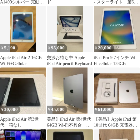
A1490シルバー 完動
ド
- スターライト 第6世
品 ②
代
5,190
95,000
20,000
¥
¥
¥
Apple iPad Air 2 16GB
交渉お待ち中 Apple
iPad Pro 9.7インチ Wi-
Wi-Fi+Cellular
iPad Air pencil Keyboard
Fi cellular 128GB
30,000
45,000
61,000
¥
¥
¥
Apple iPad Air 第3世
美品】iPad Air 第4世代
【美品】Apple iPad 第
代 箱なし
64GB Wi-Fi不具合一切
10世代 64GB 充電器、
なし
ペン キーボード付き