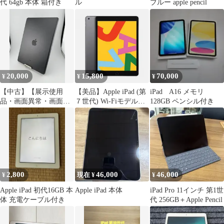
代 64gb 本体 箱付き
ル
ブルー apple pencil
20,000
15,800
70,000
¥
¥
¥
【中古】【展示使用
【美品】Apple iPad (第
iPad A16 メモリ
品・画面異常・画面キ
７世代) Wi-Fiモデル
128GB ペンシル付き
ズ有】iPad 10.2インチ
32GB スペースグレー
第9世代(2021) Wi-Fiモ
10.2インチ バッテリー
デル 64GB 3K2K3J/A ス
80%以上
ペースグレイ（10日間
保証）
2,800
46,000
46,000
¥
現在 ¥
¥
Apple iPad 初代16GB 本
Apple iPad 本体
iPad Pro 11インチ 第1世
体 充電ケーブル付き
代 256GB＋Apple Pencil