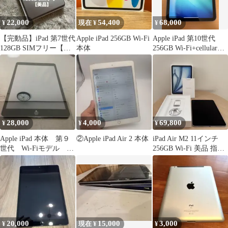
22,000
54,400
68,000
¥
現在 ¥
¥
【完動品】iPad 第7世代
Apple iPad 256GB Wi-Fi
Apple iPad 第10世代
128GB SIMフリー【す
本体
256GB Wi-Fi+cellularモ
ぐ発送】
デル
28,000
4,000
69,800
¥
¥
¥
Apple iPad 本体 第９
②Apple iPad Air 2 本体
iPad Air M2 11インチ
世代 Wi-Fiモデル
256GB Wi-Fi 美品 指紋
64G
認証不良
20,000
15,000
3,000
¥
現在 ¥
¥