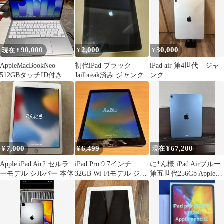
90,000
2,000
30,000
現在 ¥
¥
¥
AppleMacBookNeo
初代iPad ブラック
iPad air 第4世代 ジャ
512GBタッチID付き本
Jailbreak済み ジャンク
ンク
体と元箱梱包済即発送
可
7,000
6,499
67,200
¥
¥
現在 ¥
Apple iPad Air2 セルラ
iPad Pro 9.7インチ
に*ん様 iPad Airブルー
ーモデル シルバー 本体
32GB Wi-Fiモデル ジャ
第五世代256Gb Apple
ンク 初期化済み
Pencil付