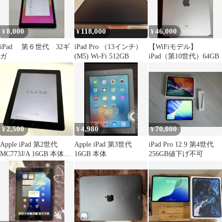
8,000
118,000
46,000
¥
¥
¥
iPad 第６世代 32ギ
iPad Pro （13インチ）
【WiFiモデル】
ガ
(M5) Wi-Fi 512GB
iPad（第10世代）64GB
2,500
4,980
70,000
¥
¥
¥
Apple iPad 第2世代
Apple iPad 第3世代
iPad Pro 12.9 第4世代
MC773J/A 16GB 本体・
16GB 本体
256GB値下げ不可
充電コード