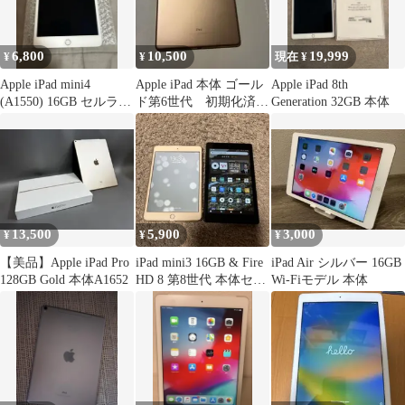
6,800
10,500
19,999
¥
¥
現在 ¥
Apple iPad mini4
Apple iPad 本体 ゴール
Apple iPad 8th
(A1550) 16GB セルラー
ド第6世代 初期化済
Generation 32GB 本体
モデル
み ケース付き
13,500
5,900
3,000
¥
¥
¥
【美品】Apple iPad Pro
iPad mini3 16GB & Fire
iPad Air シルバー 16GB
128GB Gold 本体A1652
HD 8 第8世代 本体セッ
Wi-Fiモデル 本体
ト