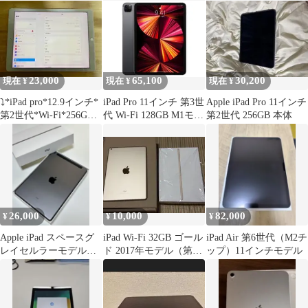
23,000
65,100
30,200
現在 ¥
現在 ¥
現在 ¥
⤵︎*iPad pro*12.9インチ*
iPad Pro 11インチ 第3世
Apple iPad Pro 11インチ
第2世代*Wi-Fi*256GB*
代 Wi-Fi 128GB M1モデ
第2世代 256GB 本体
シルバー
ル
26,000
10,000
82,000
¥
¥
¥
Apple iPad スペースグ
iPad Wi-Fi 32GB ゴール
iPad Air 第6世代（M2チ
レイセルラーモデル￼➕
ド 2017年モデル（第5
ップ）11インチモデル
Apple Pencil
世代）