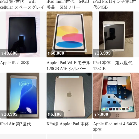
iPad 第7世代 wifi
iPad mini4世代 64GB
iPad Pro11インチ第1世
cellular スペースグレイ
美品 SIMフリー
代64GB
49,800
68,000
23,999
¥
¥
¥
Apple iPad 本体
Apple iPad Wi-Fiモデル
iPad 本体 第八世代
128GB A16 シルバー
128GB
20,999
6,100
7,000
¥
¥
¥
iPad Air 第3世代
K*o様 Apple iPad 本体
Apple iPad mini 4 64GB
本体