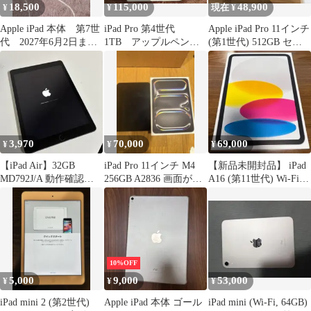
18,500
115,000
48,900
¥
¥
現在 ¥
Apple iPad 本体 第7世
iPad Pro 第4世代
Apple iPad Pro 11インチ
代 2027年6月2日まで
1TB アップルペンシ
(第1世代) 512GB セル
保証あり！
ル第2世代 セット
ラー
3,970
70,000
69,000
¥
¥
¥
【iPad Air】32GB
iPad Pro 11インチ M4
【新品未開封品】 iPad
MD792J/A 動作確認済
256GB A2836 画面が映
A16 (第11世代) Wi-Fiモ
み ケース付き
らない
デル 128GB
10%OFF
5,000
9,000
53,000
¥
¥
¥
iPad mini 2 (第2世代)
Apple iPad 本体 ゴール
iPad mini (Wi-Fi, 64GB)