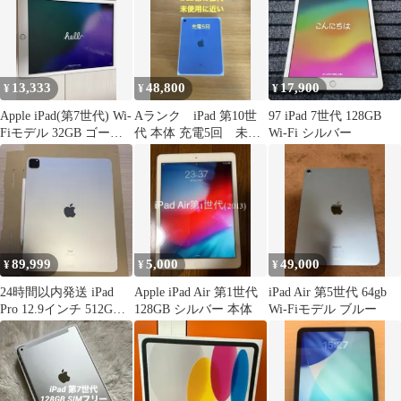
13,333
48,800
17,900
¥
¥
¥
Apple iPad(第7世代) Wi-
Aランク iPad 第10世
97 iPad 7世代 128GB
Fiモデル 32GB ゴール
代 本体 充電5回 未使
Wi-Fi シルバー
ド
用に近い状態
89,999
5,000
49,000
¥
¥
¥
24時間以内発送 iPad
Apple iPad Air 第1世代
iPad Air 第5世代 64gb
Pro 12.9インチ 512GB
128GB シルバー 本体
Wi-Fiモデル ブルー
第五世代 M1