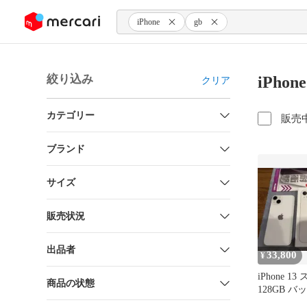
ンツにスキップ
iPhone
gb
絞り込み
iPho
クリア
カテゴリー
販売
ブランド
サイズ
販売状況
出品者
33,800
¥
iPhone 
商品の状態
128GB バ