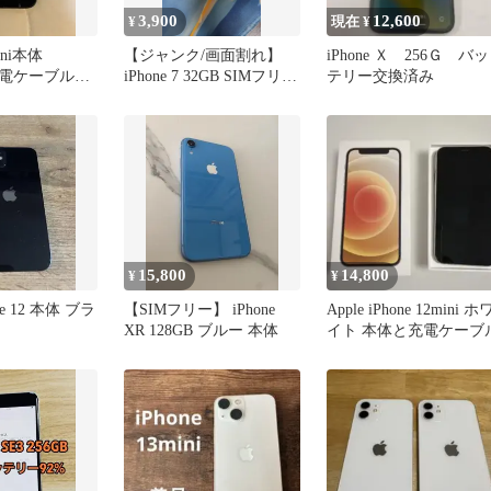
3,900
12,600
¥
現在 ¥
2mini本体
【ジャンク/画面割れ】
iPhone Ｘ 256Ｇ バッ
ng充電ケーブル付
iPhone 7 32GB SIMフリー
テリー交換済み
動作確認済
15,800
14,800
¥
¥
one 12 本体 ブラ
【SIMフリー】 iPhone
Apple iPhone 12mini ホ
XR 128GB ブルー 本体
イト 本体と充電ケーブ