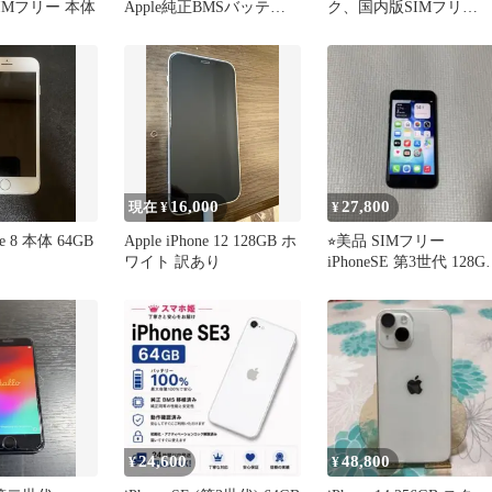
IMフリー 本体
Apple純正BMSバッテリ
ク、国内版SIMフリ
ー100%
ー） 箱、説明書付き
16,000
27,800
現在 ¥
¥
ne 8 本体 64GB
Apple iPhone 12 128GB ホ
⭐︎美品 SIMフリー
ワイト 訳あり
iPhoneSE 第3世代 128G
バッテリー100%
24,600
48,800
¥
¥