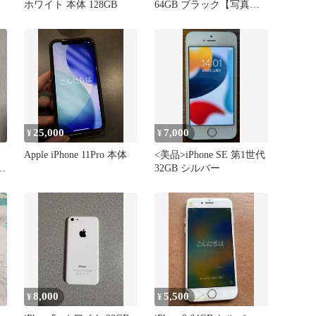
ホワイト 本体 128GB
64GB ブラック【写真・
説明追加】
25,000
7,000
¥
¥
Apple iPhone 11Pro 本体
<美品>iPhone SE 第1世代
B
32GB シルバー
8,000
5,500
¥
¥