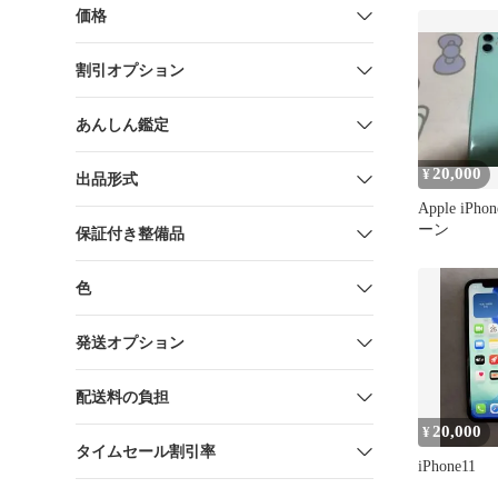
価格
割引オプション
あんしん鑑定
20,000
¥
出品形式
Apple iPh
ーン
保証付き整備品
色
発送オプション
配送料の負担
20,000
¥
タイムセール割引率
iPhone11