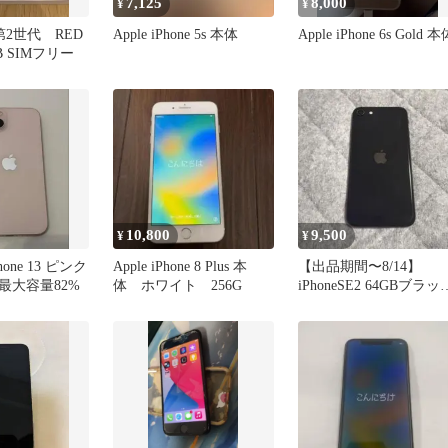
7,125
8,000
¥
¥
E 第2世代 RED
Apple iPhone 5s 本体
Apple iPhone 6s Gold 本
B SIMフリー
10,800
9,500
¥
¥
one 13 ピンク
Apple iPhone 8 Plus 本
【出品期間〜8/14】
最大容量82%
体 ホワイト 256G
iPhoneSE2 64GBブラッ
バッテリー77%