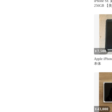
iPhone 
256GB 【
7,500
¥
Apple iPh
本体
43,000
¥