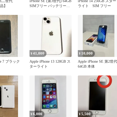
SE 第二世代
iPhone SE (第3世代) 64GB
iPhone 14 256GB スター
美品】
SIMフリー バッテリー
ライト SIM フリー
100%
41,000
10,000
¥
¥
one 7 ブラック
Apple iPhone 13 128GB ス
Apple iPhone SE 第2世
ターライト
64GB 本体
6,000
5,500
¥
¥