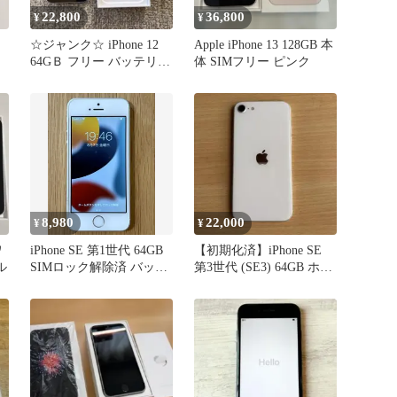
22,800
36,800
¥
¥
☆ジャンク☆ iPhone 12
Apple iPhone 13 128GB 本
64GＢ フリー バッテリー
体 SIMフリー ピンク
100%
8,980
22,000
¥
¥
ワ
iPhone SE 第1世代 64GB
【初期化済】iPhone SE
ル
SIMロック解除済 バッテ
第3世代 (SE3) 64GB ホワ
リー100%
イト 83%