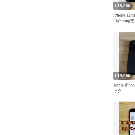
18,000
¥
iPhone 1
Lightni
き
19,000
¥
Apple iPh
ック