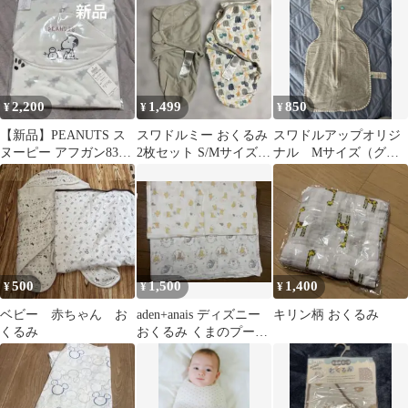
ト
2,200
1,499
850
¥
¥
¥
【新品】PEANUTS ス
スワドルミー おくるみ
スワドルアップオリジ
ヌーピー アフガン83cm
2枚セット S/Mサイズ
ナル Mサイズ（グレ
おくるみ/ブランケット
アニマル柄 カーキ
ー）
500
1,500
1,400
¥
¥
¥
ベビー 赤ちゃん お
aden+anais ディズニー
キリン柄 おくるみ
くるみ
おくるみ くまのプーさ
ん