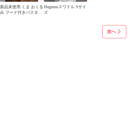
新品未使用 くま おくる
Hugmuuスワドル Sサイ
み フード付きバスタオ
ズ
ル
次へ