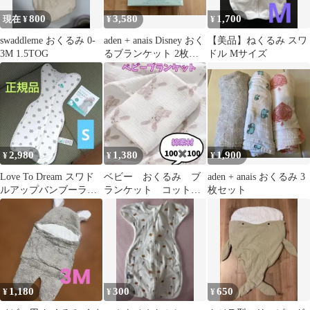
800
3,580
1,700
現在 ¥
¥
¥
swaddleme おくるみ 0-
aden + anais Disney おく
【美品】ねくるみ スワ
3M 1.5TOG
るブランケット 2枚セ
ドル Mサイズ
ット
2,980
1,380
1,900
¥
¥
¥
Love To Dream スワド
ベビー おくるみ ブ
aden + anais おくるみ 3
ルアップバンブーライ
ランケット コット
枚セット
ト Sサイズ
ン 綿100 ガーゼ
1,180
300
650
¥
¥
¥