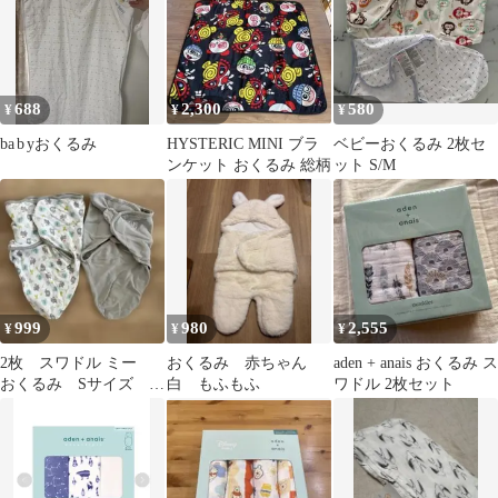
688
2,300
580
¥
¥
¥
ba b yおくるみ
HYSTERIC MINI ブラ
ベビーおくるみ 2枚セ
ンケット おくるみ 総柄
ット S/M
999
980
2,555
¥
¥
¥
2枚 スワドル ミー
おくるみ 赤ちゃん
aden + anais おくるみ ス
おくるみ Sサイズ 新
白 もふもふ
ワドル 2枚セット
生児 ねんね スワド
ル ネントレ