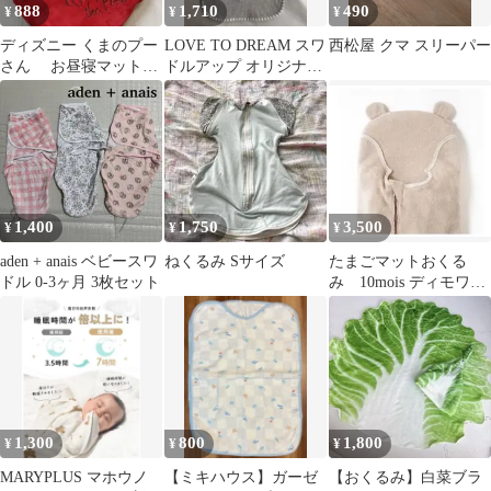
888
1,710
490
¥
¥
¥
ディズニー くまのプー
LOVE TO DREAM スワ
西松屋 クマ スリーパー
さん お昼寝マット
ドルアップ オリジナル
フリース
Sサイズ
1,400
1,750
3,500
¥
¥
¥
aden + anais ベビースワ
ねくるみ Sサイズ
たまごマットおくる
ドル 0-3ヶ月 3枚セット
み 10mois ディモワ
くま スワドル
1,300
800
1,800
¥
¥
¥
MARYPLUS マホウノ
【ミキハウス】ガーゼ
【おくるみ】白菜ブラ