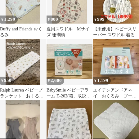
1,299
800
999
¥
¥
¥
Duffy and Friends おく
夏用スワドル Mサイ
【未使用】ベビースリ
るみ
ズ 珊瑚柄
ーパー スワドル 着るお
くるみ コットン製
950
2,600
1,199
¥
¥
¥
Ralph Lauren ベビーブ
BabySmile ベビーアラ
エイデンアンドアネ
ランケット おくる
ーム E-202(箱、取説、
イ おくるみ プーさ
み 綿100%
電池付属)
ん 1枚バラ売り①