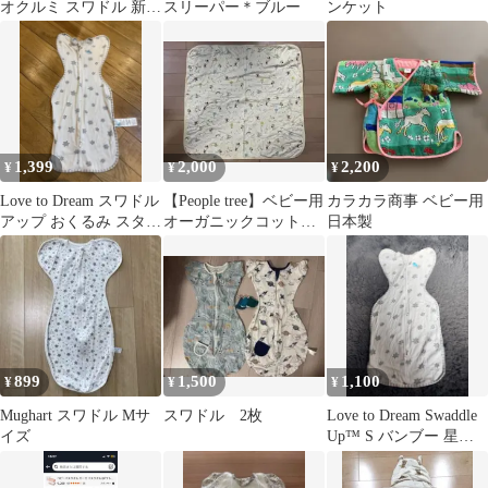
オクルミ スワドル 新生
スリーパー＊ブルー
ンケット
児
1,399
2,000
2,200
¥
¥
¥
Love to Dream スワドル
【People tree】ベビー用
カラカラ商事 ベビー用
アップ おくるみ スター
オーガニックコットン
日本製
柄 S
おくるみ ブランケット
899
1,500
1,100
¥
¥
¥
Mughart スワドル Mサ
スワドル 2枚
Love to Dream Swaddle
イズ
Up™ S バンブー 星
柄 スワドル