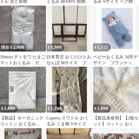
ドル 雲と星柄
くるみ 綿100% 前開き
るみ Sサイズ ベア柄
キルティング 寝冷え 新
生児
2,000
5,900
1,555
現在 ¥
¥
¥
10mois ディモワ たまご
日本育児 おくだけとお
ベビーおくるみ 3d耳デ
マットおくるみ ガー
せんぼ Mサイズ ブラ
ザイン ブランケット
ゼケット付き
ウン フェンス 説明
ブルー
書付
2,000
1,200
1,000
¥
¥
¥
【新品】オーガニック
Coperta スワドル おく
【新品未使用】【2枚セ
コットン おくるみ
るみ くま柄 Sサイズ
ット】コットン おくる
80×80cm
み ブランケット ガーゼ
背景布