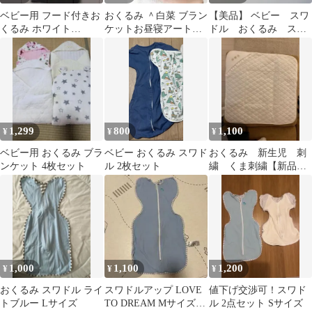
ベビー用 フード付きお
おくるみ ＾白菜 ブラン
【美品】 ベビー スワ
くるみ ホワイト
ケットお昼寝アート毛
ドル おくるみ スリ
80×80cm
布 出産祝い
ーパー S 3枚セット
1,299
800
1,100
¥
¥
¥
ベビー用 おくるみ ブラ
ベビー おくるみ スワド
おくるみ 新生児 刺
ンケット 4枚セット
ル 2枚セット
繍 くま刺繍【新品未
使用】
1,000
1,100
1,200
¥
¥
¥
おくるみ スワドル ライ
スワドルアップ LOVE
値下げ交渉可！スワド
トブルー Lサイズ
TO DREAM Mサイズ
ル 2点セット Sサイズ