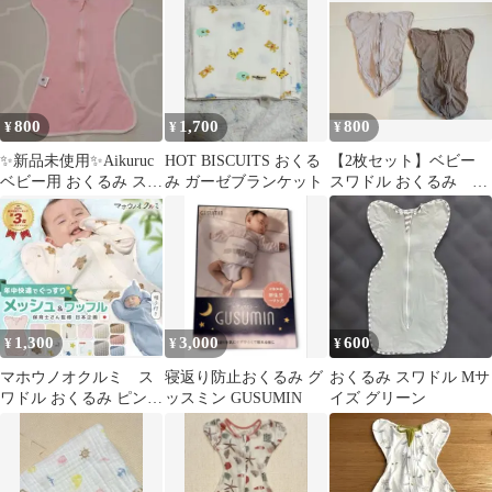
800
1,700
800
¥
¥
¥
✨新品未使用✨Aikuruc
HOT BISCUITS おくる
【2枚セット】ベビー
ベビー用 おくるみ スワ
み ガーゼブランケット
スワドル おくるみ
ドル ピンク
60-70cm ベージュ ブラ
ウン
1,300
3,000
600
¥
¥
¥
マホウノオクルミ ス
寝返り防止おくるみ グ
おくるみ スワドル Mサ
ワドル おくるみ ピンク
ッスミン GUSUMIN
イズ グリーン
メッシュ Sサイズ