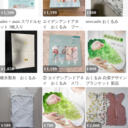
1,500
1,199
800
¥
¥
¥
aden + anais スワドルセ
エイデンアンドアネ
newcastle おくるみ
ット 3枚入り
イ おくるみ プーさ
ん 1枚バラ売り④
1,050
1,199
899
¥
¥
¥
碓氷製糸 おくるみ
② エイデンアンドアネ
おくるみ 白菜デザイン
イ おくるみ スワド
ブランケット 新品
ル アリエル 1枚
599
780
2,000
¥
¥
¥