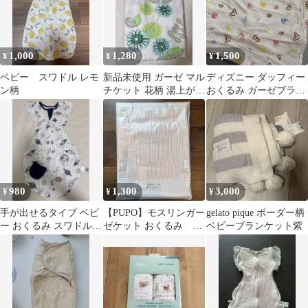
1,000
1,280
1,500
¥
¥
¥
ベビー スワドル レモ
新品未使用 ガーゼ マル
ディズニー ダッフィー
ン柄
チケット 花柄 湯上がり
おくるみ ガーゼブラン
たおる バスタオル おく
ケット
るみ
980
1,300
3,000
¥
¥
¥
手が出せるタイプ ベビ
【PUPO】モスリンガー
gelato pique ボーダー柄
ー おくるみ スワドル S
ゼケット おくるみ 日
ベビーブランケット紫
サイズ （メッシュ）
本製 コットン
57cm