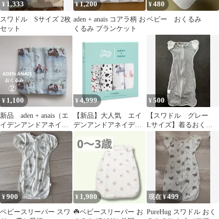
1,333
1,200
480
¥
¥
¥
スワドル Sサイズ 2枚
aden + anais コアラ柄 お
ベビー おくるみ
セット
くるみ ブランケット
1,100
4,999
500
¥
¥
¥
新品 aden + anais（エ
【新品】大人気 エイ
【スワドル グレー
イデンアンドアネイ）
デンアンドアネイディ
Lサイズ】着るおくる
おくるみ1枚 アリエル
ズニーおくるみ 101匹
み スワドル 2in1
②
わんちゃん4枚
900
1,980
499
¥
¥
現在 ¥
ベビースリーパー スワ
☘️ベビースリーパー お
PureHug スワドル おく