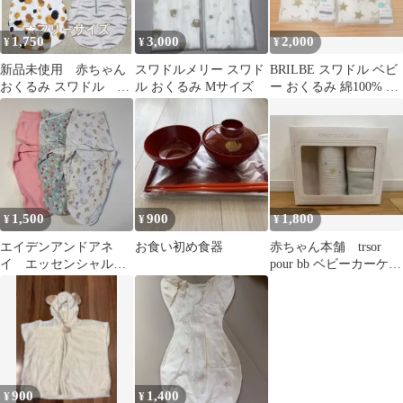
1,750
3,000
2,000
¥
¥
¥
新品未使用 赤ちゃん
スワドルメリー スワド
BRILBE スワドル ベビ
おくるみ スワドル 着
ル おくるみ Mサイズ
ー おくるみ 綿100% 赤
るタイプ 新生児 乳児
ちゃん スリーパー
まとめ売り
1,500
900
1,800
¥
¥
¥
エイデンアンドアネ
お食い初め食器
赤ちゃん本舗 trsor
イ エッセンシャル
pour bb ベビーカーケッ
ズ ラップスワドル
ト おくるみ2枚セット
おくるみ 3枚
900
1,400
¥
¥