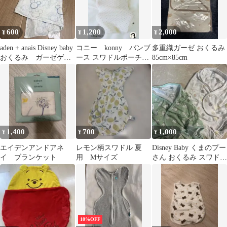
600
1,200
2,000
¥
¥
¥
aden + anais Disney baby
コニー konny バンブ
多重織ガーゼ おくるみ
おくるみ ガーゼゲッ
ース スワドルポーチ
85cm×85cm
ト
ワインドット
1,400
700
1,000
¥
¥
¥
エイデンアンドアネ
レモン柄スワドル 夏
Disney Baby くまのプー
イ ブランケット
用 Mサイズ
さん おくるみ スワドル
2枚セット
10%OFF