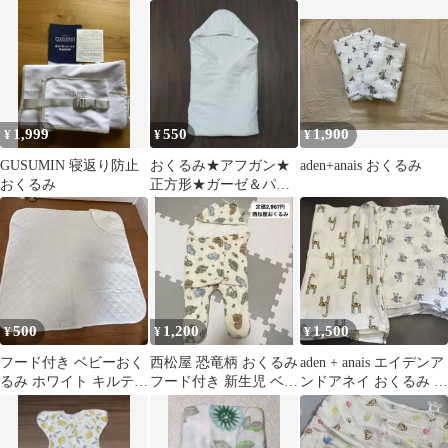
0.2TOG
1,999
550
1,900
¥
¥
¥
GUSUMIN 寝返り防止
おくるみ★アフガン★
aden+anais おくるみ
おくるみ
正方形★ガーゼ＆パイ
ル生地★白★日本製
★85×85cm
500
1,200
1,500
¥
¥
¥
フード付き ベビーおく
西松屋 恐竜柄 おくるみ
aden + anais エイデンア
るみ ホワイト キルティ
フード付き 新生児 ベビ
ンドアネイ おくるみ セ
ング
ー 50 60 70 アフガン
ット さる きりん