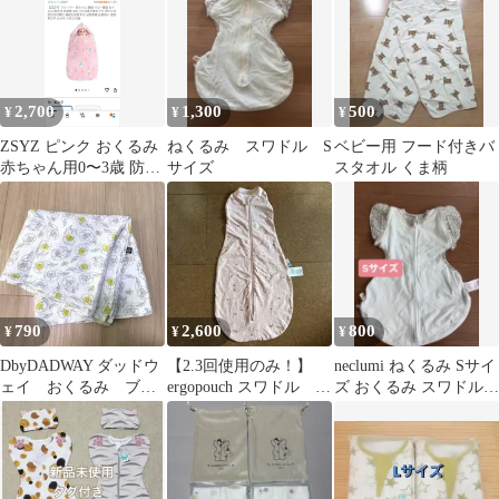
2,700
1,300
500
¥
¥
¥
ZSYZ ピンク おくるみ
ねくるみ スワドル S
ベビー用 フード付きバ
赤ちゃん用0〜3歳 防寒
サイズ
スタオル くま柄
あったか 秋冬
790
2,600
800
¥
¥
¥
DbyDADWAY ダッドウ
【2.3回使用のみ！】
neclumi ねくるみ Sサイ
ェイ おくるみ ブラ
ergopouch スワドル 3-
ズ おくるみ スワドル
ンケット ガーゼ
6m 0.2 TOG
花柄 ミント