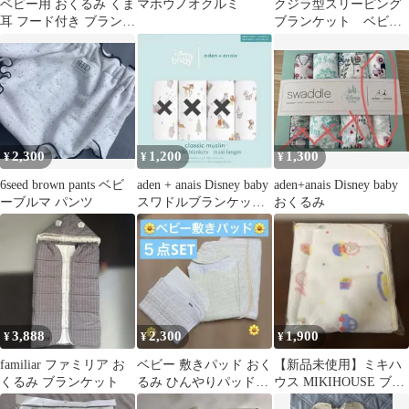
ベビー用 おくるみ くま
マホウノオクルミ
クジラ型スリーピング
耳 フード付き ブランケ
ブランケット ベビー
ット グレー
おくるみ
2,300
1,200
1,300
¥
¥
¥
6seed brown pants ベビ
aden + anais Disney baby
aden+anais Disney baby
ーブルマ パンツ
スワドルブランケット
おくるみ
とんすけ
3,888
2,300
1,900
¥
¥
¥
familiar ファミリア お
ベビー 敷きパッド おく
【新品未使用】ミキハ
くるみ ブランケット
るみ ひんやりパッド５
ウス MIKIHOUSE ブラ
点SET まとめ売り パッ
ンケット 毛布