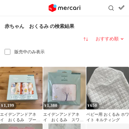
赤ちゃん おくるみ の検索結果
並び替え
販売中のみ表示
1,199
1,380
650
¥
¥
¥
エイデンアンドアネ
エイデンアンドアネ
ベビー用 おくるみ ホワ
イ おくるみ プーさ
イ おくるみ スワド
イト キルティング
ん 1枚バラ売り②
ル forest