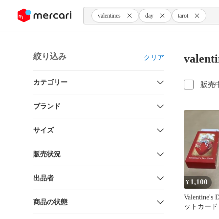
ンツにスキップ
valentines
day
tarot
絞り込み
valen
クリア
カテゴリー
販売
ブランド
サイズ
販売状況
出品者
1,100
¥
Valentine's
商品の状態
ットカード