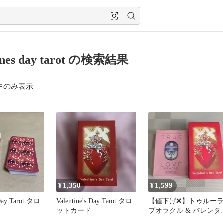
tines day tarot の検索結果
中のみ表示
1,350
1,599
¥
¥
 Day Tarot タロ
Valentine's Day Tarot タロ
【値下げ❌️】トゥルー
ットカード
ブオラクル & バレンタ
ンデータロット