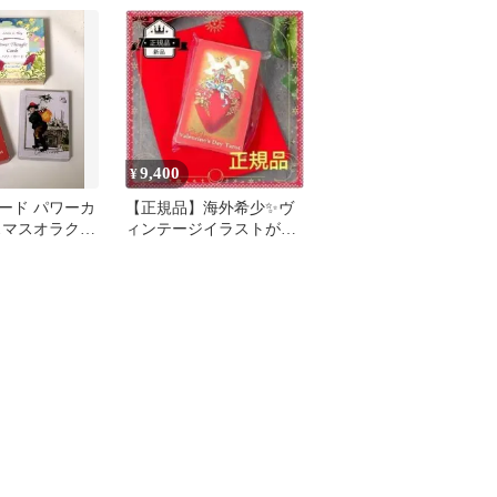
9,400
¥
ード パワーカ
【正規品】海外希少✨ヴ
スマスオラクル
ィンテージイラストが魅
ンタロット セ
了するバレンタインデー
タロットカード