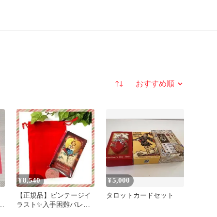
並び替え
8,540
5,000
¥
¥
ラ
【正規品】ビンテージイ
タロットカードセット
イ
ラスト✨入手困難バレン
タインデールノルマンカ