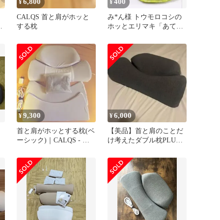
6,800
400
¥
¥
CALQS 首と肩がホッと
み*ん様 トウモロコシの
付
する枕
ホッとエリマキ「あてて
ごらん かたよう」1枚+オ
マケ1枚
9,300
6,000
¥
¥
首と肩がホッとする枕(ベ
【美品】首と肩のことだ
ーシック)｜CALQS - 温
け考えたダブル枕PLUS
め機能付き
CALQS ダークグレー