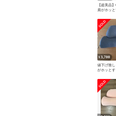
【超美品】C
肩がホッと
3,700
¥
値下げ致し
がホッとする
(正規品)