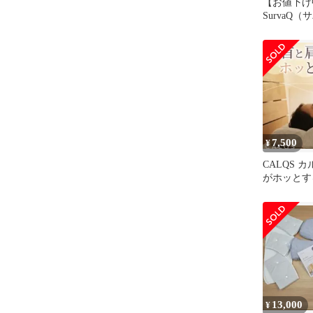
【お値下げ
SurvaQ
CALQS 
7,500
¥
CALQS 
がホッとする
13,000
¥