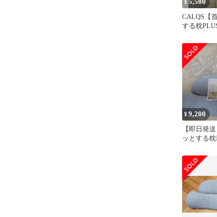
5,580
¥
CALQS
する枕PLU
9,200
¥
【即日発送
ッとする枕P
CALQS