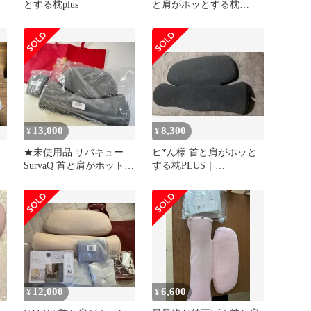
とする枕plus
と肩がホッとする枕
PLUS／温め機能・マッ
サージ機能付
13,000
8,300
¥
¥
★未使用品 サバキュー
ヒ*ん様 首と肩がホッと
カ
SurvaQ 首と肩がホットす
する枕PLUS｜
る枕 ダブル枕 首温め グ
CALQS【PH01-SA】
レー ヒーター搭載 ギフ
トバッグ付 管理2M473
12,000
6,600
¥
¥