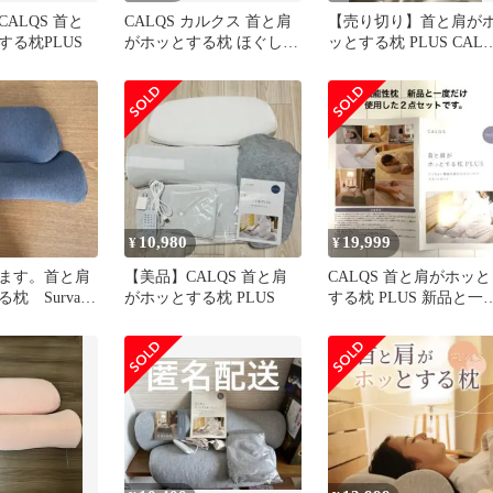
ALQS 首と
CALQS カルクス 首と肩
【売り切り】首と肩が
する枕PLUS
がホッとする枕 ほぐし温
ッとする枕 PLUS CALQ
めタイマー付 ダークグレ
ライトグレー
ー
10,980
19,999
¥
¥
ます。首と肩
【美品】CALQS 首と肩
CALQS 首と肩がホッと
枕 Survaq
がホッとする枕 PLUS
する枕 PLUS 新品と一
使用したのみの２点