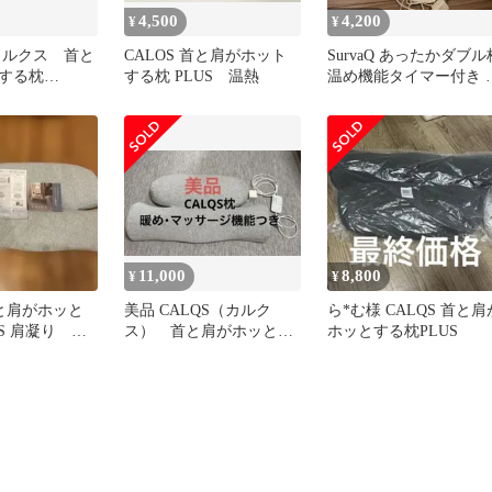
4,500
4,200
¥
¥
 カルクス 首と
CALOS 首と肩がホット
SurvaQ あったかダブル
する枕
する枕 PLUS 温熱
温め機能タイマー付き 
ライトグレー
バキュー（カバーなし
11,000
8,800
¥
¥
首と肩がホッと
美品 CALQS（カルク
ら*む様 CALQS 首と肩
S 肩凝り ス
ス） 首と肩がホッとす
ホッとする枕PLUS
ック 枕 寝
る枕PLUS ライトグレー
カバー