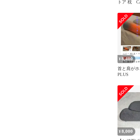
トア 枕 C
ス
8,400
¥
首と肩がホ
PLUS
8,000
¥