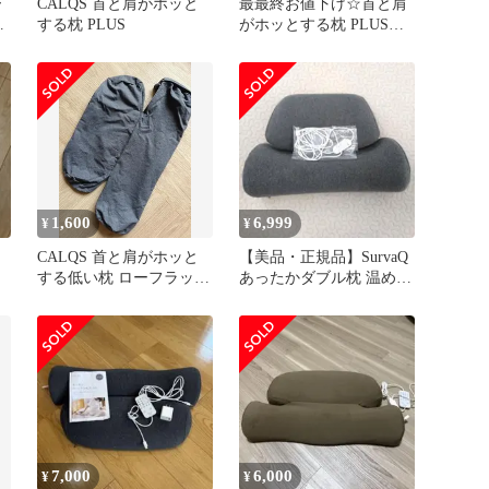
ー
CALQS 首と肩がホッと
最最終お値下げ☆首と肩
枕
する枕 PLUS
がホッとする枕 PLUS
CALQS ピンクカバー付
美品
1,600
6,999
¥
¥
CALQS 首と肩がホッと
【美品・正規品】SurvaQ
する低い枕 ローフラット
あったかダブル枕 温め機
専用枕カバー 新品未使用
能タイマー付き サバキュ
ー
7,000
6,000
¥
¥