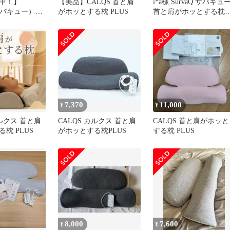
中！】
【美品】CALQS 首と肩
i*a様 SurvaQ サバキュ
（サバキュー）
がホッとする枕 PLUS
首と肩がホッとする
カルクス
ピンク
7,370
11,000
¥
¥
カルクス 首と肩
CALQS カルクス 首と肩
CALQS 首と肩がホッと
枕 PLUS
がホッとする枕PLUS
する枕 PLUS
8,000
7,600
¥
¥