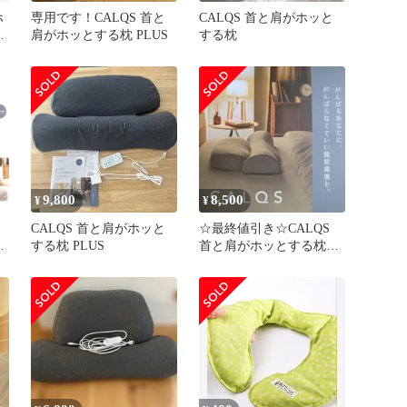
ホ
専用です！CALQS 首と
CALQS 首と肩がホッと
S
肩がホッとする枕 PLUS
する枕
9,800
8,500
¥
¥
CALQS 首と肩がホッと
☆最終値引き☆CALQS
回
する枕 PLUS
首と肩がホッとする枕
PLUS