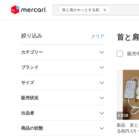
ンツにスキップ
首と肩がホッとする枕
絞り込み
首と肩
クリア
カテゴリー
販売
ブランド
サイズ
販売状況
出品者
850
¥
新品 首と
商品の状態
る枕PLU
ラー