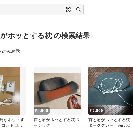
がホッとする枕 の検索結果
中のみ表示
8,000
7,000
¥
¥
肩がホットす
首と肩がホッとする枕ベ
首と肩がホッとする
S・コントロー
ーシック
ダークグレー SurvaQ