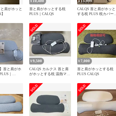
10,400
13,999
¥
¥
【首と肩がホッと
首と肩がホッとする枕
CALQS 首と肩がホッと
S】
PLUS｜CALQS
する枕 PLUS 枕カバー
き
9,500
7,000
¥
¥
】首と肩がホ
CALQS カルクス 首と肩
首と肩がホッとする枕
LUS｜
がホッとする枕 温熱マッ
PLUS CALQS
サージ 替えカバー付