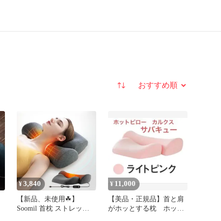
並び替え
3,840
11,000
¥
¥
枕
【新品、未使用☘】
【美品・正規品】首と肩
Soomil 首枕 ストレッチ
がホッとする枕 ホット
ネックピロー 温めて首を
ピロー カルクス サバ