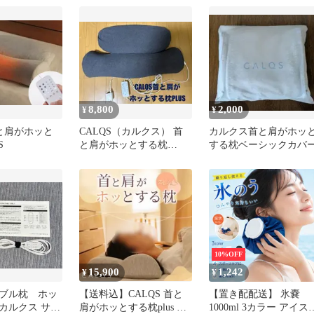
8,800
2,000
¥
¥
首と肩がホッと
CALQS（カルクス） 首
カルクス首と肩がホッ
S
と肩がホッとする枕
する枕ベーシックカバ
PLUS ダークグレー（温
め不可）
10%OFF
15,900
1,242
¥
¥
ブル枕 ホッ
【送料込】CALQS 首と
【置き配配送】 氷嚢
カルクス サバ
肩がホッとする枕plus 替
1000ml 3カラー アイス