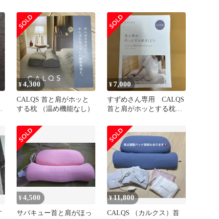
ウォームネック ホット
する枕PULS
リング
ア
足
4,300
7,000
¥
¥
CALQS 首と肩がホッと
すずめさん専用 CALQS
ガ
する枕 （温め機能なし）
首と肩がホッとする枕
PLUS ピンク
4,500
11,800
¥
¥
す
サバキュー首と肩がほっ
CALQS （カルクス）首