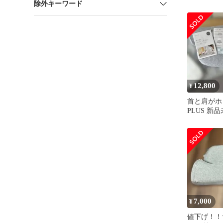
除外キーワード
キュー コ
12,800
¥
首と肩がホ
PLUS 新
7,000
¥
値下げ！！