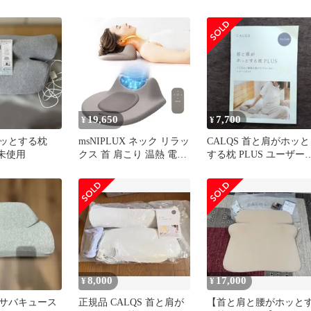
ードのみ
えカバー付
ック 再利用可能 冷却パ
ック 冷却バッグ アイス
バッグ 氷のう ホットパ
ック コールドパック 温
冷両用 冷却グッズ アイ
シング用品 スポーツケ
応急 暑さ対策 クールダ
ウン 膝 頭 脚 首 肩 腕 
対応
19,650
7,700
¥
¥
ッとする枕
msNIPLUX ネック リラッ
CALQS 首と肩がホッと
品未使用
クス 首 肩こり 温熱 電動
する枕 PLUS ユーザー
5種類モード 16段階強度
イド付き
調節 NECK PREMS ネッ
クプレミス | 首元 リフレ
ッシュ 癒し ホット ケア
ギフト プレゼント
8,000
17,000
¥
¥
サバキュース
正規品 CALQS 首と肩が
【首と肩と腰がホッと