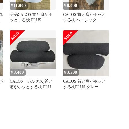
11,000
8,000
¥
¥
枕
美品CALQS 首と肩がホ
CALQS 首と肩がホッと
サ
ッとする枕 PLUS
する枕 ベーシック
）
8,400
3,500
¥
¥
が
CALQS（カルクス)首と
CALQS 首と肩がホッと
肩がホッとする枕 PLUS
する枕PLUS グレー
ダークグレー 可動確
認‼️