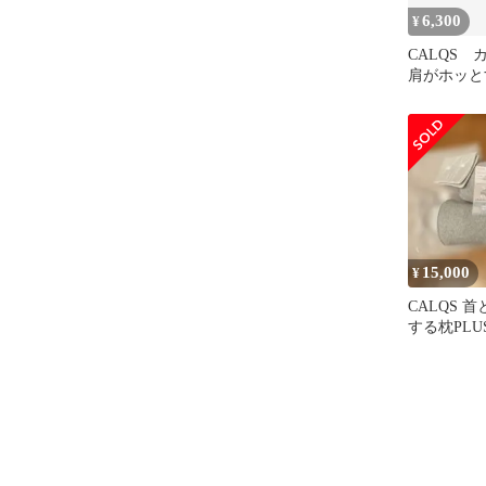
6,300
¥
CALQS
肩がホッと
PLUS 
15,000
¥
CALQS 
する枕PLU
トレートネ
具