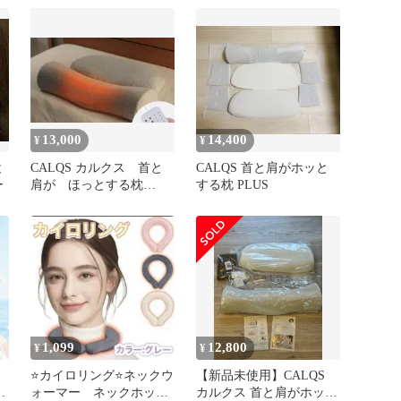
伸ばす ケア枕 ホットネ
キュー
ックピロー 安眠枕 加熱
枕 5段階温度調整可能 通
気性 洗濯可 ラクラク枕
2025最新 首や肩の負担軽
減 プレゼント 健康グッ
ズ ギフト
13,000
14,400
¥
¥
と
CALQS カルクス 首と
CALQS 首と肩がホッと
ー
肩が ほっとする枕
する枕 PLUS
PLUS 定価27,100円 完
品
1,099
12,800
¥
¥
⭐️カイロリング⭐️ネックウ
【新品未使用】CALQS
パ
ォーマー ネックホット
カルクス 首と肩がホッと