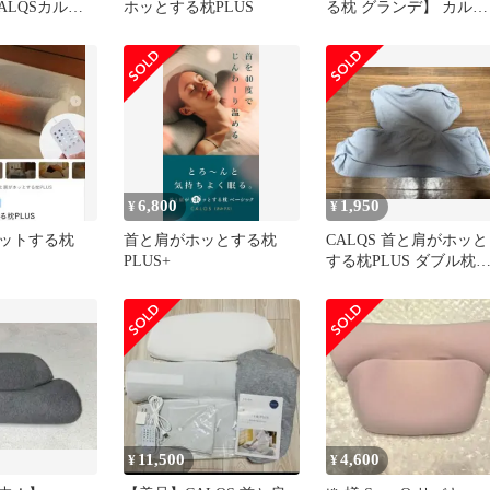
ALQSカルク
ホッとする枕PLUS
る枕 グランデ】 カルク
ス
6,800
1,950
¥
¥
ットする枕
首と肩がホッとする枕
CALQS 首と肩がホッと
PLUS+
する枕PLUS ダブル枕
バー
11,500
4,600
¥
¥