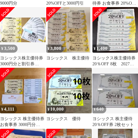
9000円分
20%OFFと3000円引
待券 お食事券 20%OFF
10枚1000円券3枚
3,500
3,800
1,400
¥
¥
¥
ヨシックス株主優待券
ヨシックス 株主優待
ヨシックス株主優待券
3000円分と割引券
20％OFF 8枚 2027年1
20%OFF 10枚
月31日
4,111
10,000
640
¥
¥
¥
ヨシックス 株主優待券
ヨシックス 優待
ヨシックス 株主優待
お食事券 3000円分
20％OFF券 2枚セット
+20%OFF券10枚