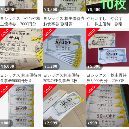
3,800
3,300
9,400
¥
¥
¥
ヨシックス や台や株
ヨシックス 株主優待券
やたいずし や台ず
主優待券 3000円分と
お食事券 割引券
し 株主優待 割引
20%割引券8枚
券 ヨシックス
6,000
1,200
5,000
¥
¥
¥
ヨシックス 株主優待お
ヨシックス株主優待
ヨシックス 株主優待
食事券5000円分＆
20%OFF食事券 7枚
券5,000円分 20%OFF
20%OFF券5枚
券5枚
800
2,999
999
¥
¥
¥