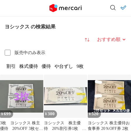
ヨシックス の検索結果
並び替え
販売中のみ表示
割引
株式優待
優待
や台ずし
9枚
699
300
520
¥
¥
¥
3枚 ヨシックス 株主
ヨシックス 株主優
ヨシックス 株主優待お
優待 20%OFF 3枚セッ
待 20%割引券1枚 や
食事券 20％OFF券 2枚