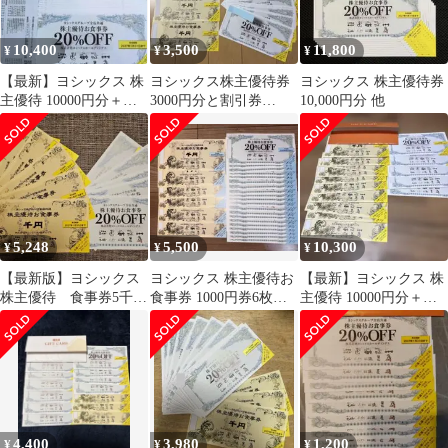
10,400
3,500
11,800
¥
¥
¥
【最新】ヨシックス 株
ヨシックス株主優待券
ヨシックス 株主優待券
主優待 10000円分＋
3000円分と割引券
10,000円分 他
20％割引5枚
20%OFF 10枚
5,248
5,500
10,300
¥
¥
¥
【最新版】ヨシックス
ヨシックス 株主優待お
【最新】ヨシックス 株
株主優待 食事券5千円
食事券 1000円券6枚
主優待 10000円分＋
分＋2割引券×2枚
20%OFF券20枚
20％割引5枚
4,400
3,980
1,200
¥
¥
¥