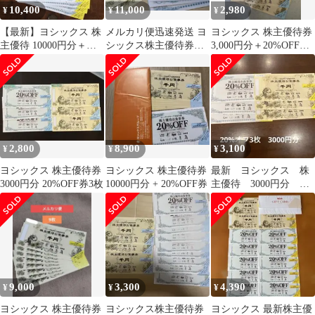
10,400
11,000
2,980
¥
¥
¥
【最新】ヨシックス 株
メルカリ便迅速発送 ヨ
ヨシックス 株主優待券
主優待 10000円分＋
シックス株主優待券
3,000円分＋20%OFF券3
20％割引5枚
10000円分＋20%OFF券
枚 ニパチ や台や
10枚
2,800
8,900
3,100
¥
¥
¥
ヨシックス 株主優待券
ヨシックス 株主優待券
最新 ヨシックス 株
3000円分 20%OFF券3枚
10000円分 + 20%OFF券
主優待 3000円分
20％OFF券
9,000
3,300
4,390
¥
¥
¥
ヨシックス 株主優待券
ヨシックス株主優待券
ヨシックス 最新株主優