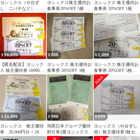
ヨシックス（や台ず
ヨシックス株主優待お
ヨシックス 株主優待お
し、ニパチなど）
食事券20%OFF 5枚
食事券 20%OFF 1枚
20%OFF券☆4枚セット
10,699
888
1,000
¥
¥
¥
【匿名配送】ヨシック
ヨシックス 株主優待お
ヨシックス 株主優待お
ス 株主優待券 10000円
食事券 20%OFF 3枚
食事券 20%OFF 5枚セ
分 +20%オフ割引クー
ット
ポン1枚
24,800
900
699
¥
¥
¥
ヨシックス 株主優待
JR西日本グループ優待
ヨシックス（や台ずし
券 20,000円分 + 20％
割引券2冊ヨシックス割
他）株主優待券3枚セッ
ＯＦＦ券20枚セットや
引券
トaq