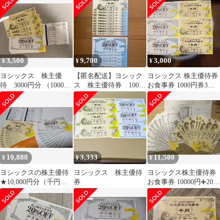
3,500
9,700
3,000
¥
¥
¥
ヨシックス 株主優
【匿名配送】ヨシック
ヨシックス 株主優待券
待 3000円分 （1000円
ス 株主優待券 10000
お食事券 1000円券3枚
×3枚） 20％割引券
円分 2026.6.30まで
＋20％OFF券3枚
×10枚
10,888
3,333
11,500
¥
¥
¥
ヨシックスの株主優待
ヨシックス 株主優待
ヨシックス株主優待券
★10,000円分（千円券
券
お食事券 10000円➕20パ
×10枚）+20％OFF券10
ーセント割引券10枚
枚