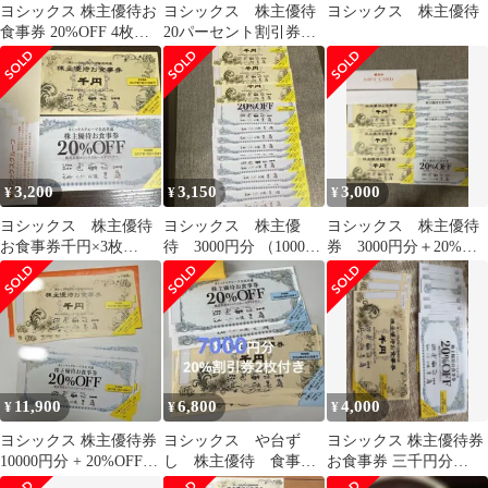
ヨシックス 株主優待お
ヨシックス 株主優待
ヨシックス 株主優待
食事券 20%OFF 4枚セ
20パーセント割引券
ット
計19枚
3,200
3,150
3,000
¥
¥
¥
ヨシックス 株主優待
ヨシックス 株主優
ヨシックス 株主優待
お食事券千円×3枚
待 3000円分 （1000円
券 3000円分＋20%割
20%OFF×10枚
×3枚） 20％割引券
引券10枚
×10枚
11,900
6,800
4,000
¥
¥
¥
ヨシックス 株主優待券
ヨシックス や台ず
ヨシックス 株主優待券
10000円分 + 20%OFF券
し 株主優待 食事券
お食事券 三千円分
10枚セット
7000円分 20%割引券
20%OFF券 十枚