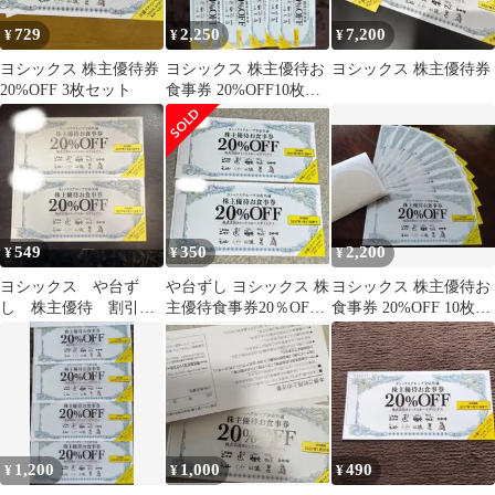
729
2,250
7,200
¥
¥
¥
ヨシックス 株主優待券
ヨシックス 株主優待お
ヨシックス 株主優待券
20%OFF 3枚セット
食事券 20%OFF10枚セ
ット
549
350
2,200
¥
¥
¥
ヨシックス や台ず
や台ずし ヨシックス 株
ヨシックス 株主優待お
し 株主優待 割引券2
主優待食事券20％OFF
食事券 20%OFF 10枚セ
枚
割引券
ット
1,200
1,000
490
¥
¥
¥