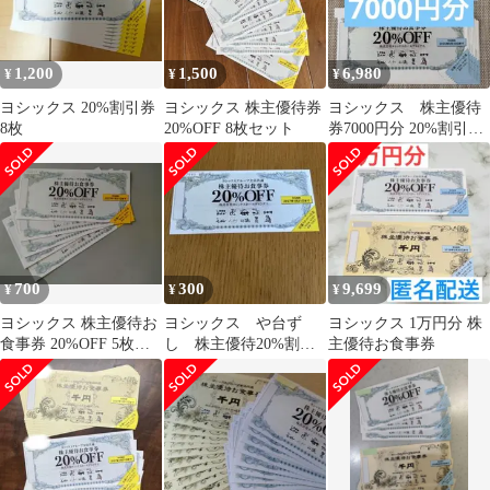
1,200
1,500
6,980
¥
¥
¥
ヨシックス 20%割引券
ヨシックス 株主優待券
ヨシックス 株主優待
8枚
20%OFF 8枚セット
券7000円分 20%割引券
9枚
700
300
9,699
¥
¥
¥
ヨシックス 株主優待お
ヨシックス や台ず
ヨシックス 1万円分 株
食事券 20%OFF 5枚セ
し 株主優待20%割引
主優待お食事券
ット
券 1枚