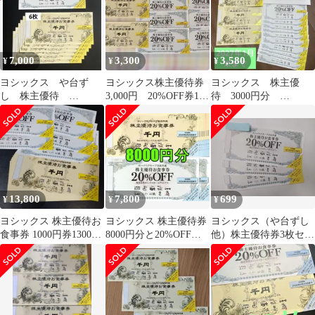
7,000
3,300
3,580
¥
¥
¥
ヨシックス や台ず
ヨシックス株主優待券
ヨシックス 株主優
し 株主優待
3,000円 20%OFF券10
待 3000円分
2027/1/31
枚
20％OFF券
13,800
7,800
699
¥
¥
¥
ヨシックス 株主優待お
ヨシックス 株主優待券
ヨシックス（や台ずし
食事券 1000円券13000
8000円分と20%OFF券
他）株主優待券3枚セッ
円分と20%OFF券5枚
や台ずし等
トak