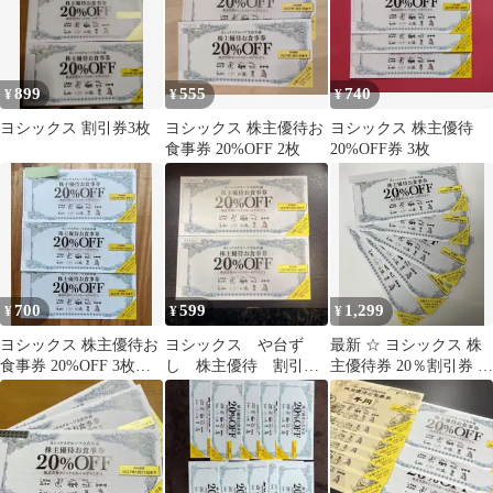
899
555
740
¥
¥
¥
ヨシックス 割引券3枚
ヨシックス 株主優待お
ヨシックス 株主優待
食事券 20%OFF 2枚
20%OFF券 3枚
700
599
1,299
¥
¥
¥
ヨシックス 株主優待お
ヨシックス や台ず
最新 ☆ ヨシックス 株
食事券 20%OFF 3枚セ
し 株主優待 割引券2
主優待券 20％割引券 5
ット
枚②
枚