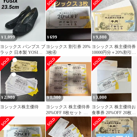
台ずし
1,099
699
9,880
¥
¥
¥
ヨシックス パンプス ブ
ヨシックス 割引券 20%
ヨシックス 株主優待券
ラック 日本製 YOSIX
3枚④
10000円分＋20%割引券
23.5cm v字
10枚 や台ずし にぱち
2,980
1,300
3,000
¥
¥
¥
ヨシックス株主優待
ヨシックス 株主優待券
ヨシックス 株主優待お
20%OFF 8枚セット 有
食事券 20%OFF 20枚セ
効期限2027年1月31日
ット