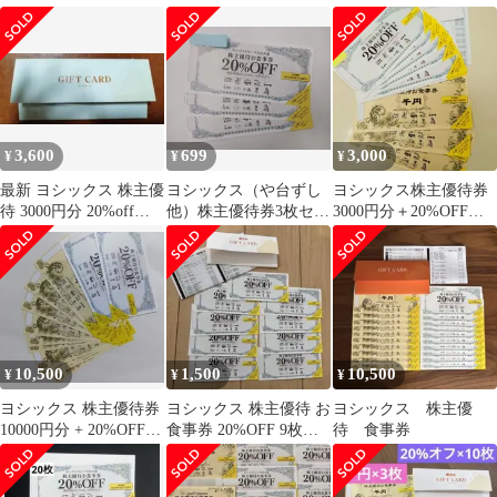
20%OFF券10枚
＋20%OFF券10枚
3,600
699
3,000
¥
¥
¥
最新 ヨシックス 株主優
ヨシックス（や台ずし
ヨシックス株主優待券
待 3000円分 20%off券
他）株主優待券3枚セッ
3000円分＋20%OFF券
10枚 即発送
トan
や台ずし ニパチ等
10,500
1,500
10,500
¥
¥
¥
ヨシックス 株主優待券
ヨシックス 株主優待 お
ヨシックス 株主優
10000円分 + 20%OFF券
食事券 20%OFF 9枚セ
待 食事券
2枚
ット