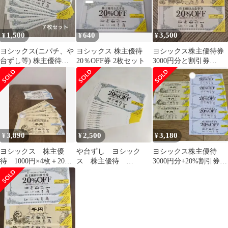
1,500
640
3,500
¥
¥
¥
ヨシックス(ニパチ、や
ヨシックス 株主優待
ヨシックス株主優待券
台ずし等) 株主優待お
20％OFF券 2枚セット
3000円分と割引券
食事券 20%OFF 7枚セ
20%OFF 10枚
ット
3,890
2,500
3,180
¥
¥
¥
ヨシックス 株主優
や台ずし ヨシック
ヨシックス株主優待
待 1000円×4枚＋20%
ス 株主優待
3000円分+20%割引券5
割引券×2枚
20％OFF 17枚
枚2027.1/31迄★