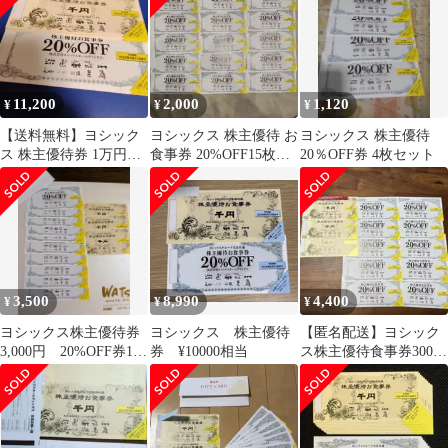
11,200
2,000
1,120
¥
¥
¥
【送料無料】ヨシック
ヨシックス 株主優待 お
ヨシックス 株主優待
ス 株主優待券 1万円分
食事券 20%OFF15枚セ
20％OFF券 4枚セット
＋20%引き10枚 最新
ット
匿名
3,500
8,990
4,400
¥
¥
¥
ヨシックス株主優待券
ヨシックス 株主優待
【匿名配送】ヨシック
3,000円 20%OFF券10
券 ¥10000相当
ス株主優待食事券3000
枚
円分 割引券20%OFF 10
枚