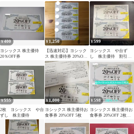
ト
台ずし
400
1,250
599
¥
¥
¥
ヨシックス 株主優待
【迅速対応】ヨシック
ヨシックス や台ず
20％OFF券
ス 株主優待券 20%OFF
し 株主優待 割引券2
2027年1月31日迄
枚③
555
1,000
598
¥
¥
¥
2枚 ヨシックス や台
ヨシックス 株主優待お
ヨシックス 株主優待お
ずし 株主優待
食事券 20%OFF 5枚
食事券 20%OFF 2枚
2027年1月31日迄