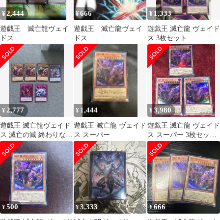
2,444
666
1,333
¥
¥
¥
遊戯王 滅亡龍ヴェイ
遊戯王 滅亡龍ヴェイ
遊戯王 滅亡龍 ヴェイド
ドス
ドス
ス 3枚セット
2,777
1,444
3,980
¥
¥
¥
遊戯王 滅亡龍ヴェイド
遊戯王 滅亡龍 ヴェイド
遊戯王 滅亡龍 ヴェイド
ス 滅亡の滅 終わりなき
ス スーパー
ス スーパー 3枚セット
灰滅 セット
日版
500
3,333
666
¥
¥
¥