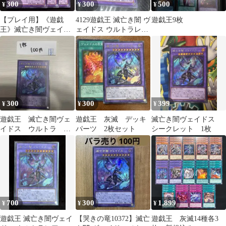
300
300
500
¥
¥
¥
【プレイ用】《遊戯
4129遊戯王 滅亡き闇 ヴ
遊戯王9枚
王》滅亡き闇ヴェイド
ェイドス ウルトラレア
ス ウルトラ3枚
WPP5
300
300
399
¥
¥
¥
遊戯王 滅亡き闇ヴェ
遊戯王 灰滅 デッキ
滅亡き闇ヴェイドス
イドス ウルトラ 残1
パーツ 2枚セット
シークレット 1枚
枚
700
300
1,899
¥
¥
¥
遊戯王 滅亡き闇ヴェイ
【哭きの竜10372】滅亡
遊戯王 灰滅14種各3