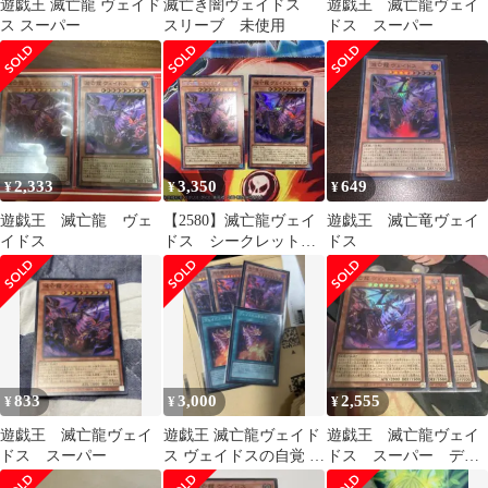
遊戯王 滅亡龍 ヴェイド
滅亡き闇ヴェイドス
遊戯王 滅亡龍ヴェイ
ス スーパー
スリーブ 未使用
ドス スーパー
2,333
3,350
649
¥
¥
¥
遊戯王 滅亡龍 ヴェ
【2580】滅亡龍ヴェイ
遊戯王 滅亡竜ヴェイ
イドス
ドス シークレット
ドス
スーパー 2枚 遊戯王
833
3,000
2,555
¥
¥
¥
遊戯王 滅亡龍ヴェイ
遊戯王 滅亡龍ヴェイド
遊戯王 滅亡龍ヴェイ
ドス スーパー
ス ヴェイドスの自覚 セ
ドス スーパー デッ
ット スーパー
キパーツ まとめ