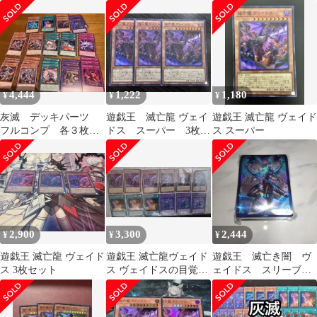
遊戯王の日
ア
4,444
1,222
1,180
¥
¥
¥
灰滅 デッキパーツ
遊戯王 滅亡龍 ヴェイ
遊戯王 滅亡龍 ヴェイド
フルコンプ 各３枚
ドス スーパー 3枚
ス スーパー
滅亡龍ヴェイドスなど
灰滅
2,900
3,300
2,444
¥
¥
¥
遊戯王 滅亡龍 ヴェイド
遊戯王 滅亡龍ヴェイド
遊戯王 滅亡き闇 ヴ
ス 3枚セット
ス ヴェイドスの目覚め
ェイドス スリーブ
融合体 まとめ
遊戯王の日