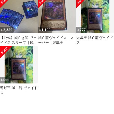
2,350
1,199
777
¥
¥
¥
【公式】滅亡き闇 ヴェ
滅亡龍ヴェイドス ス
遊戯王 滅亡龍ヴェイド
イドス スリーブ［100
ーパー 遊戯王
ス
枚］
600
¥
遊戯王 滅亡龍 ヴェイド
ス