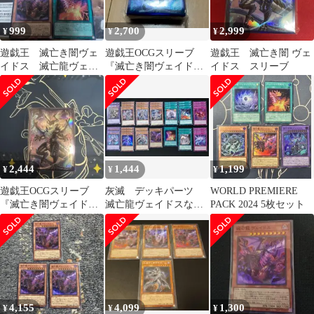
999
2,700
2,999
¥
¥
¥
遊戯王 滅亡き闇ヴェ
遊戯王OCGスリーブ
遊戯王 滅亡き闇 ヴェ
イドス 滅亡龍ヴェイ
『滅亡き闇ヴェイド
イドス スリーブ
ドス ヴェイドスの目
ス』100枚入り
覚め
2,444
1,444
1,199
¥
¥
¥
遊戯王OCGスリーブ
灰滅 デッキパーツ
WORLD PREMIERE
『滅亡き闇ヴェイド
滅亡龍ヴェイドスな
PACK 2024 5枚セット
ス』100枚入り
ど まとめ売り 遊戯
王
4,155
4,099
1,300
¥
¥
¥