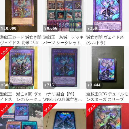
10,000
8,666
350
¥
¥
¥
遊戯王カード 滅亡き闇
遊戯王 灰滅 デッキ
滅亡き闇 ヴェイドス
ヴェイドス 北米 25th
パーツ シークレット入
(ウルトラ)
り
300
715
3,444
¥
¥
¥
遊戯王 滅亡き闇 ヴェ
コナミ 融合【闇】
遊戯王OCG デュエルモ
イドス シク/シークレ
WPP5-JP034 滅亡き闇
ンスターズ スリーブ
ットレア 1枚
ヴェイドス シークレッ
ト