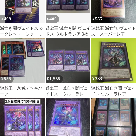
499
400
555
¥
¥
¥
滅亡き闇ヴェイドス シ
遊戯王 滅亡き闇 ヴェイ
遊戯王 滅亡龍 ヴェイド
ークレット シク 遊
ドス ウルトラレア 3枚
ス スーパーレア
戯王 壊滅 灰滅
WPP5
555
1,555
333
¥
¥
¥
遊戯王 灰滅デッキパ
遊戯王 滅亡き闇ヴェ
遊戯王 滅亡き闇 ヴェイ
ーツ
イドス ウルトラレ
ドス ウルトラレア
ア 3枚セット