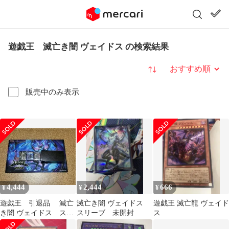
遊戯王 滅亡き闇 ヴェイドス の検索結果
並び替え
販売中のみ表示
4,444
2,444
666
¥
¥
¥
遊戯王 引退品 滅亡
滅亡き闇 ヴェイドス
遊戯王 滅亡龍 ヴェイド
き闇 ヴェイドス スリ
スリーブ 未開封
ス
ーブ プレイマット