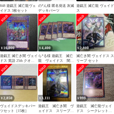
848 遊戯王 滅亡龍ヴェ
の*ん様 匿名発送 灰滅
遊戯王 滅亡龍 ヴェイド
イドス 3枚セット
デッキパーツ
ス
10,000
4,400
2,800
¥
¥
¥
遊戯王 滅亡き闇 ヴェイ
ら*る様 遊戯王 滅亡
滅亡き闇 ヴェイドス ス
ドス 英語 25th クオシ
龍 ヴェイドス 闇
リーブ セット
ク
効果 炎族
2,850
3,111
999
¥
¥
¥
ヴェイドスデッキパー
遊戯王 滅亡き闇 ヴ
遊戯王 滅亡龍ヴェイ
ツセット［15枚］
ェイドス スリーブ
ドス シークレットレ