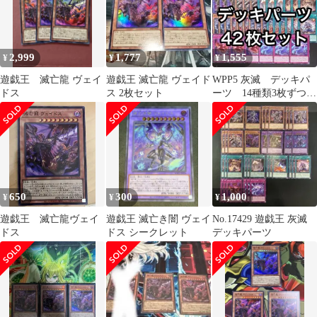
2,999
1,777
1,555
¥
¥
¥
遊戯王 滅亡龍 ヴェイ
遊戯王 滅亡龍 ヴェイド
WPP5 灰滅 デッキパ
ドス
ス 2枚セット
ーツ 14種類3枚ずつ42
枚セット
650
300
1,000
¥
¥
¥
遊戯王 滅亡龍ヴェイ
遊戯王 滅亡き闇 ヴェイ
No.17429 遊戯王 灰滅
ドス
ドス シークレット
デッキパーツ