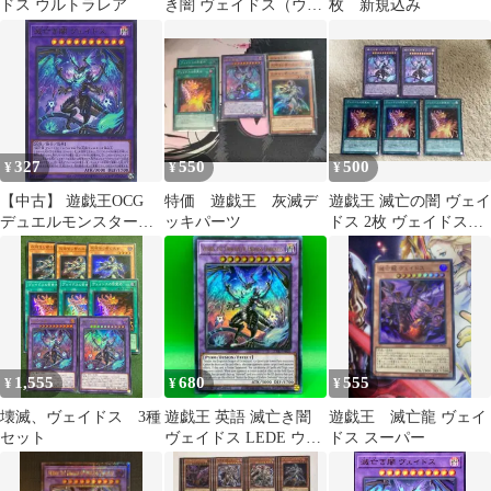
ドス ウルトラレア
き闇 ヴェイドス（ウル
枚 新規込み
レア）WPP5
327
550
500
¥
¥
¥
【中古】 遊戯王OCG
特価 遊戯王 灰滅デ
遊戯王 滅亡の闇 ヴェイ
デュエルモンスターズ
ッキパーツ
ドス 2枚 ヴェイドスの
滅亡き闇 ヴェイドス
目覚め 3枚 セット
WPP5 WPP5-JP034 ウル
トラレア
1,555
680
555
¥
¥
¥
壊滅、ヴェイドス 3種
遊戯王 英語 滅亡き闇
遊戯王 滅亡龍 ヴェイ
セット
ヴェイドス LEDE ウル
ドス スーパー
トラレア 海外