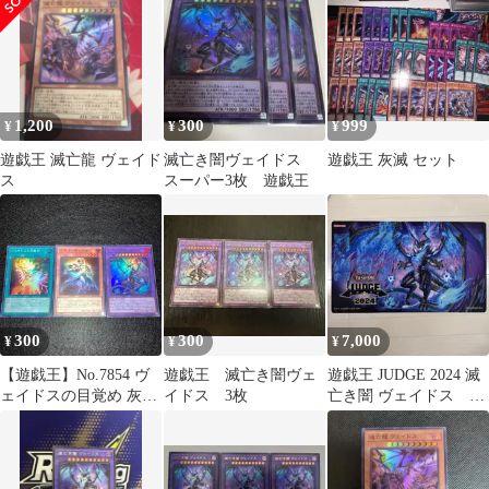
1,200
300
999
¥
¥
¥
遊戯王 滅亡龍 ヴェイド
滅亡き闇ヴェイドス
遊戯王 灰滅 セット
ス
スーパー3枚 遊戯王
300
300
7,000
¥
¥
¥
【遊戯王】No.7854 ヴ
遊戯王 滅亡き闇ヴェ
遊戯王 JUDGE 2024 滅
ェイドスの目覚め 灰滅
イドス 3枚
亡き闇 ヴェイドス プ
せし都の巫女 滅亡き闇
レイマット ラスト1枚
ヴェイドス ウルトラ ス
ーパー 各1枚 計3枚