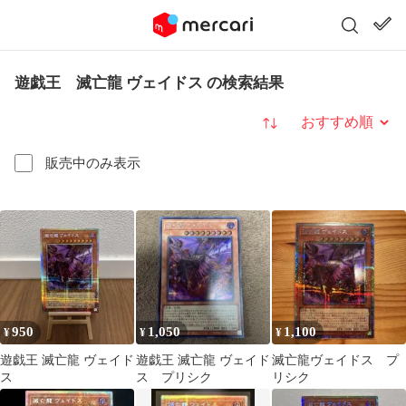
遊戯王 滅亡龍 ヴェイドス の検索結果
並び替え
販売中のみ表示
950
1,050
1,100
¥
¥
¥
遊戯王 滅亡龍 ヴェイド
遊戯王 滅亡龍 ヴェイド
滅亡龍ヴェイドス プ
ス
ス プリシク
リシク