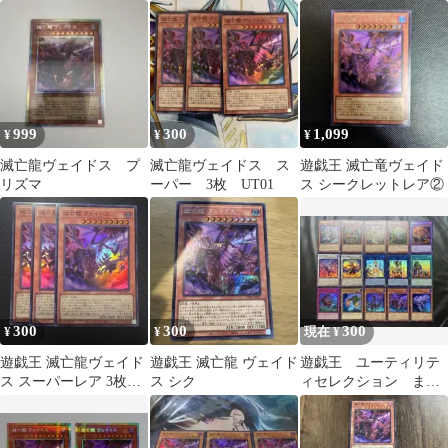
ークレット一枚 スー
パー二枚
999
300
1,099
¥
¥
¥
滅亡龍ヴェイドス プ
滅亡龍ヴェイドス ス
遊戯王 滅亡竜ヴェイド
リズマ
ーパー 3枚 UT01
ス シークレットレア②
300
300
300
¥
¥
現在 ¥
遊戯王 滅亡龍ヴェイド
遊戯王 滅亡龍 ヴェイド
遊戯王 ユーティリテ
ス スーパーレア 3枚セ
ス シク
ィセレクション まと
ット
め売り