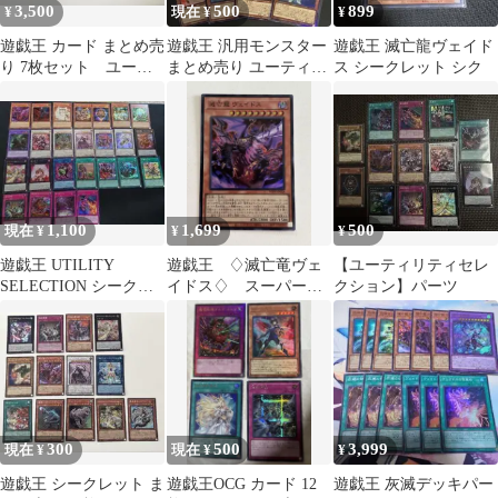
3,500
500
899
¥
現在 ¥
¥
遊戯王 カード まとめ売
遊戯王 汎用モンスター
遊戯王 滅亡龍ヴェイド
り 7枚セット ユーテ
まとめ売り ユーティリ
ス シークレット シク
ィリティセレクショ
ティセレクション
ン プリシク
1,100
1,699
500
現在 ¥
¥
¥
遊戯王 UTILITY
遊戯王 ♢滅亡竜ヴェ
【ユーティリティセレ
SELECTION シークレ
イドス♢ スーパー
クション】パーツ
ット セット 27枚
ワールドプレミアパッ
ク2024 五つ目
300
500
3,999
現在 ¥
現在 ¥
¥
遊戯王 シークレット ま
遊戯王OCG カード 12
遊戯王 灰滅デッキパー