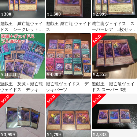
300
1,300
2,999
¥
¥
¥
遊戯王 滅亡龍ヴェイ
遊戯王 滅亡龍 ヴェイド
滅亡龍ヴェイドス ス
ドス シークレットレ
ス
ーパーレア 3枚セッ
ア 3枚セット UT01
ト WPP5
11,111
4,888
2,555
¥
¥
¥
遊戯王 灰滅＋滅亡龍
滅亡龍ヴェイドス デ
遊戯王 滅亡竜ヴェイ
ヴェイドス デッキパ
ッキパーツ
ドス スーパー 3枚
ーツ シークレットフ
ルセット＋α
3,999
1,799
2,333
¥
¥
¥