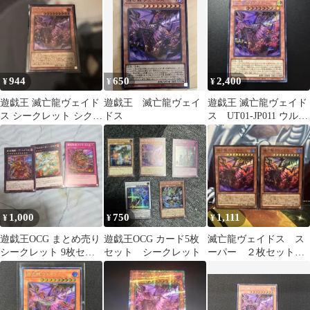
ト
/ WPP5-JP028 /
ID:78783557
944
650
2,400
¥
¥
¥
遊戯王 滅亡龍ヴェイド
遊戯王 滅亡龍ヴェイ
遊戯王 滅亡龍ヴェイド
ス シークレット シク
ドス
ス UT01-JP011 ウルト
sec
ラ シークレット
1,000
750
1,111
¥
¥
¥
遊戯王OCG まとめ売り
遊戯王OCG カード5枚
滅亡龍ヴェイドス ス
シークレット 9枚セッ
セット シークレット
ーパー ２枚セット
ト
高騰中