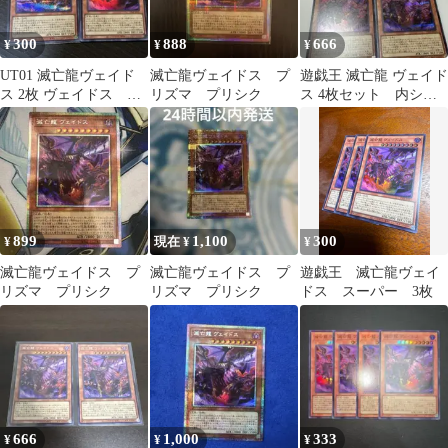
300
888
666
¥
¥
¥
UT01 滅亡龍ヴェイド
滅亡龍ヴェイドス プ
遊戯王 滅亡龍 ヴェイド
ス 2枚 ヴェイドス シ
リズマ プリシク
ス 4枚セット 内シク
ークレット1枚 スーパ
一枚
ー1枚
899
1,100
300
¥
現在 ¥
¥
滅亡龍ヴェイドス プ
滅亡龍ヴェイドス プ
遊戯王 滅亡龍ヴェイ
リズマ プリシク
リズマ プリシク
ドス スーパー 3枚
666
1,000
333
¥
¥
¥