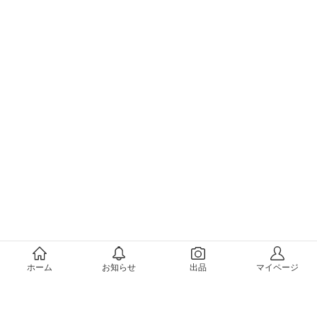
メルカリについて
ホーム
お知らせ
出品
マイページ
会社概要（運営会社）
採用情報
プレスリリース