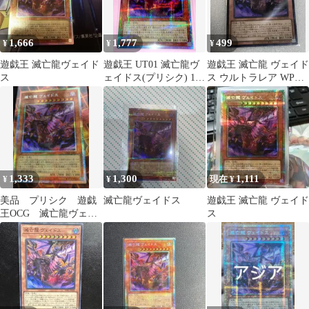
1,666
1,777
499
¥
¥
¥
遊戯王 滅亡龍ヴェイド
遊戯王 UT01 滅亡龍ヴ
遊戯王 滅亡龍 ヴェイド
ス
ェイドス(プリシク) 1枚
ス ウルトラレア WPP5-
美品〜中品
JP028
1,333
1,300
1,111
¥
¥
現在 ¥
美品 プリシク 遊戯
滅亡龍ヴェイドス
遊戯王 滅亡龍 ヴェイド
王OCG 滅亡龍ヴェイ
ス
ドス