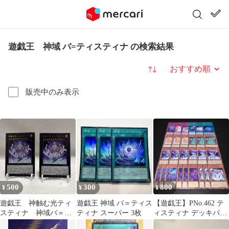
遊戯王 神域 バ=ティスティナ の検索結果
並び替え
販売中のみ表示
500
300
800
¥
¥
¥
遊戯王 神触む光ティ
遊戯王 神域 バ＝ティス
【遊戯王】PNo.462 テ
スティナ 神域バ＝テ
ティナ スーパー 3枚
ィスティナ デッキパー
ィスティナ 複数セッ
ツ ティスティナの変晶