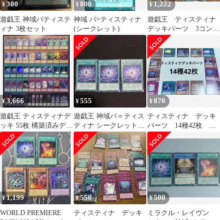
300
800
1,222
¥
¥
¥
遊戯王 神域バティステ
神域 バ=ティスティナ
遊戯王 ティスティナ
ィナ 3枚セット
(シークレット)
デッキパーツ 3コン
フルコン シークレッ
トあり WPP5
3,666
555
870
¥
¥
¥
遊戯王 ティスティナデ
遊戯王 神域バ＝ティス
ティスティナ デッキ
ッキ 55枚 構築済みデッ
ティナ シークレット
パーツ 14種42枚 遊
キ EXデッキ付き
3枚セット
戯王
1,199
550
500
¥
¥
¥
WORLD PREMIERE
ティスティナ デッキ
ミラクル・レイヴン