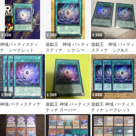
ト
ティスティナの抱擁 テ
ィスティナの胎動 ティ
スティナの戯れ ティス
ティナの息吹 神域バ＝
ティスティナ ティステ
ィナの猟犬 ティスティ
300
300
300
¥
¥
¥
ナの歩哨 ティスティナ
の落とし仔 ティスティ
神域バ＝ティスティ
遊戯王 神域 バ＝ティ
遊戯王 神域 バ＝ティ
ナの還り仔
ナ シークレット シ
スティナ シク/シーク
スティナ シク&スー
ク 遊戯王
レットレア 1枚
パー 各1枚
300
300
888
¥
¥
¥
神域バ=ティスティナ
遊戯王 神域 バ＝ティス
遊戯王 神域 バ=ティス
ティナ スーパー
ティナ シークレット