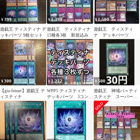
399
1,399
1,500
¥
¥
¥
遊戯王 ティスティナ デ
遊戯王 ティスティナ
遊戯王 ティスティ
ッキパーツ 9枚セット
15種各3枚 新規込み
ナ デッキパーツ
300
1,222
500
¥
¥
¥
【gia-fenser】遊戯王 テ
WPP5 ティスティナ
遊戯王 神域バ＝ティ
ィスティナ
デッキパーツ 3コン
スティナ スーパーレ
15種類3枚ずつ45枚セッ
ア
ト