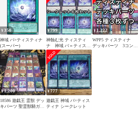
光ティスティナ ウルト
ラ シク シークレット
各1枚 計4枚
350
799
1,222
¥
¥
¥
神域 バ=ティスティナ
神蝕む光 ティスティ
WPP5 ティスティナ
(スーパー)
ナ 神域 バ＝ティステ
デッキパーツ 3コン
ィナ シークレット 6
15種類3枚ずつ45枚セッ
枚セット シク
ト
1,200
777
¥
¥
18586 遊戯王 霊獣 デッ
遊戯王 神域 バ=ティス
キパーツ 聖霊獣騎ガイ
ティナ シークレット
アペライオ ペトルフィ
ン 他