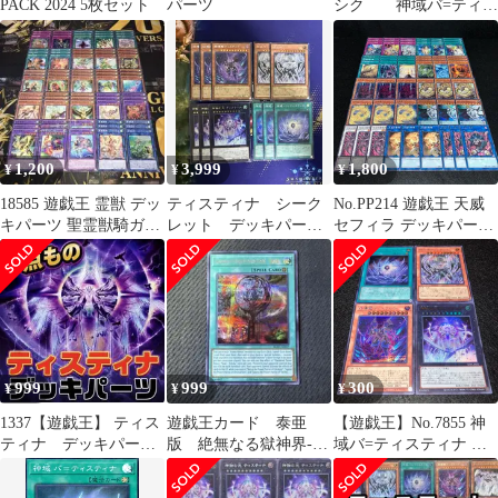
PACK 2024 5枚セット
パーツ
シク 神域バ=ティス
ティナ ヴェイドスの
目覚め
1,200
3,999
1,800
¥
¥
¥
18585 遊戯王 霊獣 デッ
ティスティナ シーク
No.PP214 遊戯王 天威
キパーツ 聖霊獣騎ガイ
レット デッキパー
セフィラ デッキパーツ
アペライオ ペトルフィ
ツ 遊戯王ジェネシ
天威龍アシュナ アーダ
ン 他
ス GENESIS
ラ ヴィシュダ
999
999
300
¥
¥
¥
1337【遊戯王】 ティス
遊戯王カード 泰亜
【遊戯王】No.7855 神
ティナ デッキパー
版 絶無なる獄神界-ヴ
域バ=ティスティナ 結
ツ 即購入ok
ィードリア シークレ
晶神ティスティナ 結瘴
ットレア
龍ティスティナ 神蝕む