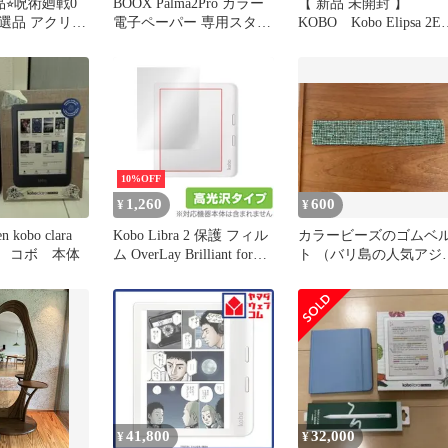
品⭐︎呪術廻戦0
BOOX Palma2Pro カラー
【 新品 未開封 】
当選品 アクリル
電子ペーパー 専用スタイ
KOBO Kobo Elipsa 2E
非売品
ラスとケース付
スリープカバー ブラッ
ブラック N605-AC-BK
E-PU 未使用 送料無料
10%OFF
1,260
600
¥
¥
n kobo clara
Kobo Libra 2 保護 フィル
カラービーズのゴムベ
楽天 コボ 本体
ム OverLay Brilliant for
ト （バリ島の人気アジ
Rakuten Kobo 楽天Kobo
ン雑貨）
コボ リブラツー 液晶保
護 指紋がつきにくい 防
指紋 高光沢
41,800
32,000
¥
¥