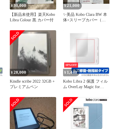
30,000
21,000
¥
¥
【新品未使用】楽天Kobo
✨美品 Kobo Clara BW 本
Libra Colour 黒 カバー付
体+スリープカバー（バ
ー
ターイエロー）セット
プ
ム
10%OFF
28,000
1,440
¥
¥
Kindle scribe 2022 32GB +
Kobo Libra 2 保護 フィル
プレミアムペン
ム OverLay Magic for
Rakuten Kobo 楽天Kobo
抗ウ
コボ リブラツー 液晶保
護 キズ修復 耐指紋 防指
ベ
紋 コーティング