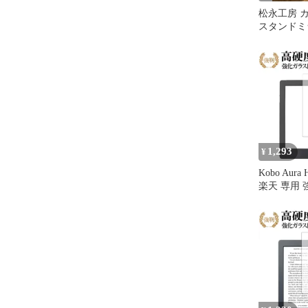
松永工房 
スタンドミ
見 鏡 ニ
家具
1,293
¥
Kobo Aura H
楽天 専用 
ィルム と 
9H ブル
光沢タイプ
保護フィル