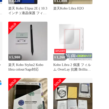
2,220
12,800
¥
¥
楽天 Kobo Elipsa 2E ( 10.3
楽天Kobo Libra H2O
インチ ) 液晶保護 フィル
晶保
ム 強化ガラス と 同等の
イ
高硬度9H ブルーライト
ボ
カット クリア光沢タイプ
改訂版
10%OFF
5,900
1,260
¥
¥
ッ
楽天 Kobo Stylus2 Kobo
Kobo Libra 2 保護 フィル
libra colour/Sage対応
ム OverLay 抗菌 Brilliant
for Rakuten Kobo 楽天
Kobo コボ リブラツー
Hydro Ag+ 抗菌 抗ウイル
ス 高光沢