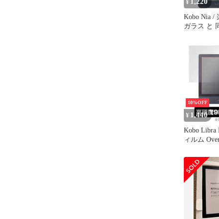
1,220
¥
Kobo Nia
ガラス と 
9H ブル
クリア光沢
保護フィル
10%OFF
1,440
¥
Kobo Libr
ィルム Over
Brilliant fo
H2O 高硬
プ 楽天コ
KoboLibr
ラ