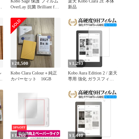
Kobo Sage 保護 フィルム
楽天 Kobo Clara 2E 本体
OverLay 抗菌 Brilliant for
新品
ク
Rakuten Kobo 楽天Kobo
-
コボ セージ Hydro Ag+ 抗
菌 抗ウイルス 高光沢
28,500
1,293
¥
¥
ル
Kobo Clara Colour＋純正
Kobo Aura Edition 2 / 楽天
ア
カバーセット 16GB
専用 強化 ガラスフィル
ム と 同等の 高硬度9H ブ
ルーライトカット 光沢タ
イプ 改訂版 液晶保護フ
ィルム
10%OFF
1,260
1,440
¥
¥