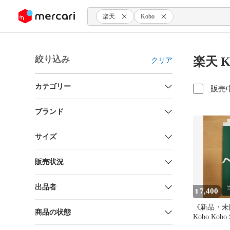
ンツにスキップ
楽天
Kobo
絞り込み
楽天 
クリア
カテゴリー
販売
ブランド
サイズ
販売状況
出品者
7,400
¥
《新品・未開
商品の状態
Kobo Kobo 