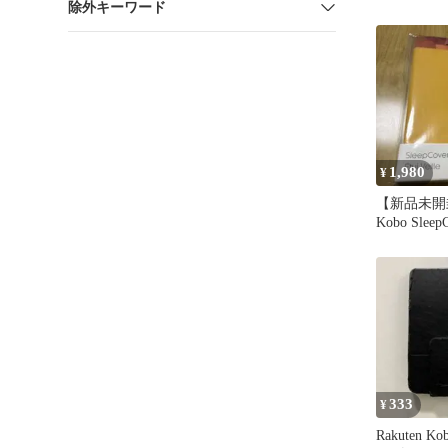
除外キーワード
チ ブラッ
1,980
¥
【新品未開封】
Kobo Sleep
333
¥
Rakuten 