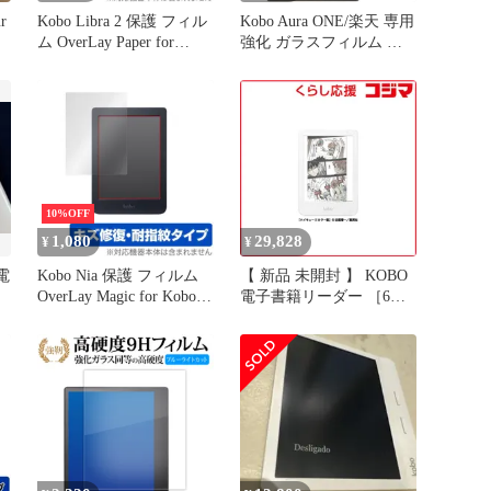
r
Kobo Libra 2 保護 フィル
Kobo Aura ONE/楽天 専用
ム OverLay Paper for
強化 ガラスフィルム と
Rakuten Kobo 楽天Kobo
同等の 高硬度9H ブルー
コボ リブラツー ペーパ
ライトカット 光沢タイプ
ーライク フィルム
改訂版 液晶保護フィルム
10%OFF
1,080
29,828
¥
¥
 電
Kobo Nia 保護 フィルム
【 新品 未開封 】 KOBO
OverLay Magic for Kobo
電子書籍リーダー ［6イ
Nia 液晶保護 キズ修復 耐
ンチ /防水］ ホワイト
指紋 防指紋 コーティン
N367-KJ-WH-S-CK 未使
グ 楽天コボ KoboNia コ
用 送料無料
ボ ニア