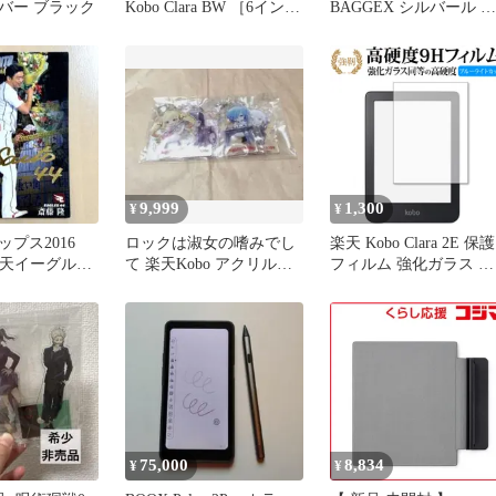
バー ブラック
Kobo Clara BW ［6インチ
BAGGEX シルバール ビ
/防水］ ブラック N365-
ジネスバッグ
KJ-BK-S-EP 未使用 送料
無料
9,999
1,300
¥
¥
プス2016
ロックは淑女の嗜みでし
楽天 Kobo Clara 2E 保護
楽天イーグルス
て 楽天Kobo アクリルキ
フィルム 強化ガラス と
箔サイン
ーホルダー 4点セット 当
同等の 高硬度9H ブル
選品
ライトカット クリア光
タイプ 改訂版
75,000
8,834
¥
¥