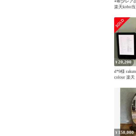
⭐︎希少レア
楽天kobo
スタンド 
20,200
¥
d*9様 rakute
colour 
150,000
¥