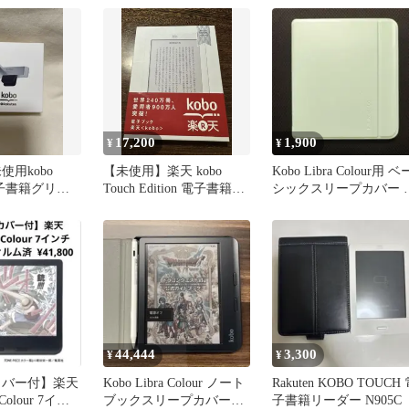
17,200
1,900
¥
¥
使用kobo
【未使用】楽天 kobo
Kobo Libra Colour用 ベ
 電子書籍グリッ
Touch Edition 電子書籍リ
シックスリープカバー 
ーダー
リーン
44,444
3,300
¥
¥
カバー付】楽天
Kobo Libra Colour ノート
Rakuten KOBO TOUCH
 Colour 7イン
ブックスリープカバー・
子書籍リーダー N905C