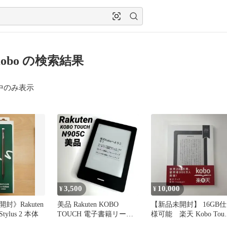
Kobo の検索結果
中のみ表示
3,500
10,000
¥
¥
封》Rakuten
美品 Rakuten KOBO
【新品未開封】 16GB仕
Stylus 2 本体
TOUCH 電子書籍リーダ
様可能 楽天 Kobo Touc
ー N905C
Edition