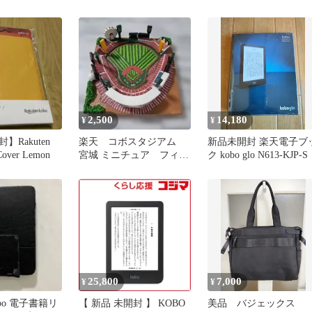
ク
ペンセット
2,500
14,180
¥
¥
Rakuten
楽天 コボスタジアム
新品未開封 楽天電子ブ
Cover Lemon
宮城 ミニチュア フィギ
ク kobo glo N613-KJP-S
ュア ジオラマ イーグ
ルス 非売品
25,800
7,000
¥
¥
Kobo 電子書籍リ
【 新品 未開封 】 KOBO
美品 バジェックス