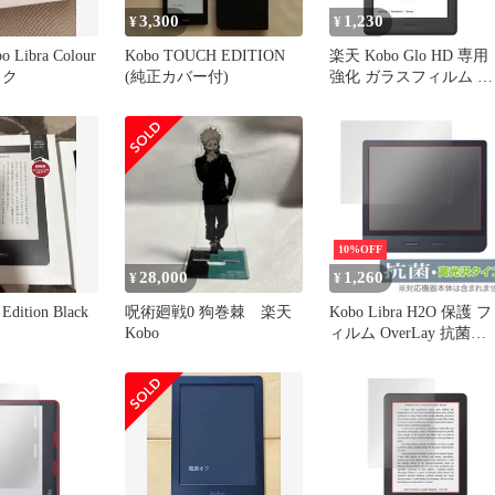
3,300
1,230
¥
¥
o Libra Colour
Kobo TOUCH EDITION
楽天 Kobo Glo HD 専用
ック
(純正カバー付)
強化 ガラスフィルム と
同等の 高硬度9H ブル
ライトカット 光沢タイ
改訂版 液晶保護フィル
10%OFF
28,000
1,260
¥
¥
Edition Black
呪術廻戦0 狗巻棘 楽天
Kobo Libra H2O 保護 フ
Kobo
ィルム OverLay 抗菌
Brilliant for Kobo Libra
H2O Hydro Ag+ 抗菌 
イルス 高光沢 楽天コボ
KoboLibraH2O コボ リ
ラ