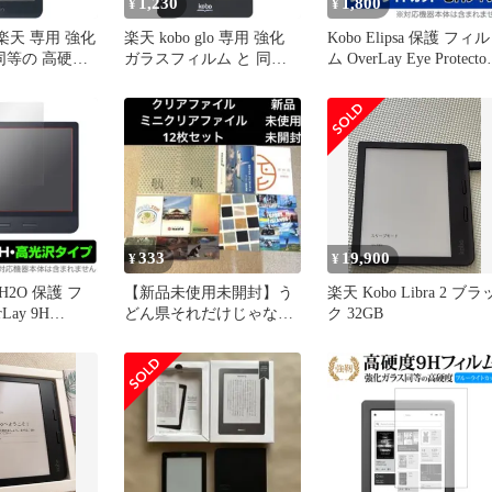
1,230
1,800
¥
¥
 / 楽天 専用 強化
楽天 kobo glo 専用 強化
Kobo Elipsa 保護 フィル
同等の 高硬度
ガラスフィルム と 同等
ム OverLay Eye Protector
ーライトカット
の 高硬度9H ブルーライ
9H for Kobo Elipsa 液
 改訂版 液晶
トカット 光沢タイプ 改
護 9H 高硬度 ブルーラ
ム
訂版 液晶保護フィルム
トカット 楽天 kobo コ
333
19,900
¥
¥
a H2O 保護 フ
【新品未使用未開封】う
楽天 Kobo Libra 2 ブラ
Lay 9H
どん県それだけじゃない
ク 32GB
r Kobo Libra
香川県クリアファイル12
度 高光沢タイ
枚セット
ボ
aH2O コボ リベ