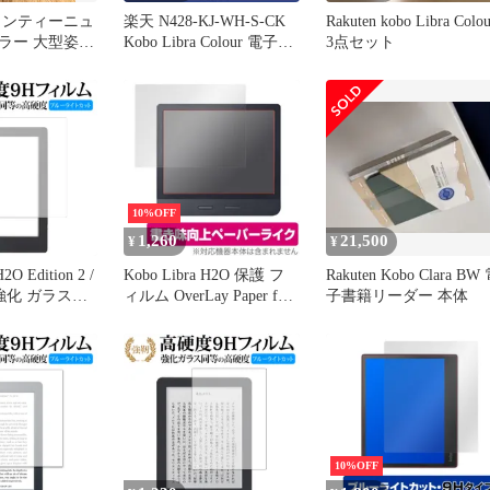
カンティーニュ
楽天 N428-KJ-WH-S-CK
Rakuten kobo Libra Colou
ラー 大型姿
Kobo Libra Colour 電子書
3点セット
レ無垢 大塚
籍リーダー 7インチ 防水
対応 メモリ32GB ホワイ
ト
10%OFF
1,260
21,500
¥
¥
2O Edition 2 /
Kobo Libra H2O 保護 フ
Rakuten Kobo Clara BW
強化 ガラスフ
ィルム OverLay Paper for
子書籍リーダー 本体
同等の 高硬度
Kobo Libra H2O ペーパー
ーライトカット
ライク フィルム 楽天コ
 改訂版 液晶
ボ KoboLibraH2O コボ リ
ム
ベラ
10%OFF