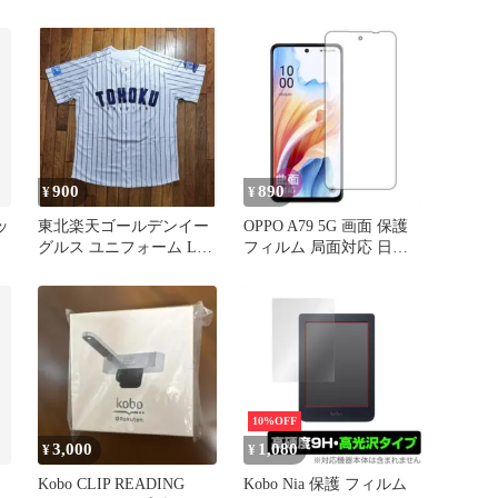
着 マーカー 楽天パン
ダ
900
890
¥
¥
ッ
東北楽天ゴールデンイー
OPPO A79 5G 画面 保護
グルス ユニフォーム Lサ
フィルム 局面対応 日本
イズ
製 光沢 1枚
10%OFF
3,000
1,080
¥
¥
Kobo CLIP READING
Kobo Nia 保護 フィルム