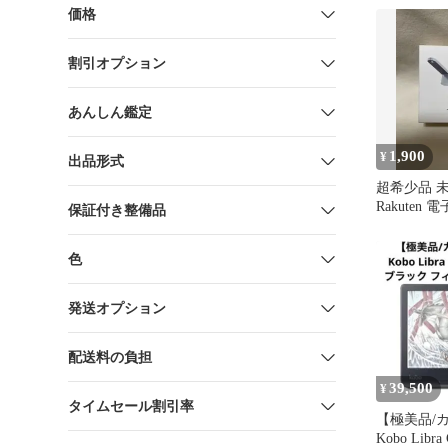
価格
割引オプション
あんしん鑑定
1,900
¥
出品形式
超希少品 未
Rakuten
保証付き整備品
プ型ライト
色
発送オプション
配送料の負担
39,500
¥
タイムセール割引率
【極美品/
Kobo Libra