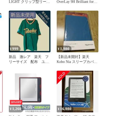
LIGHT クリップ型リーデ
OverLay 9H Brilliant for
ィングライト
Kobo Nia 9H 高硬度で透
明感が美しい高光沢タイ
プ 楽天コボ KoboNia コ
ボ ニア
999
1,980
¥
¥
新品 激レア 楽天 フ
【新品未開封】楽天
リーサイズ 配布 ユニ
Kobo Nia スリープカバー
ー
フォーム 限定 イーグ
アクア
沢
ルス 東北楽天
10%OFF
1,260
16,980
¥
¥