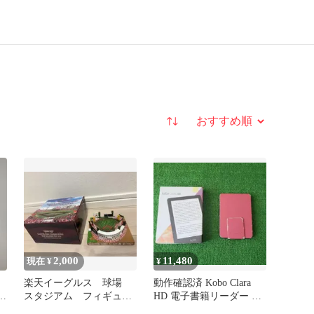
並び替え
2,000
11,480
現在 ¥
¥
楽天イーグルス 球場
動作確認済 Kobo Clara
h
スタジアム フィギュ
HD 電子書籍リーダー 専
ア 楽天koboスタジアム
用カバー付き