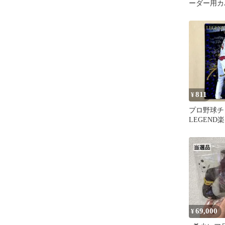
ーダー用カ
811
¥
プロ野球チッ
LEGEND
斎藤隆 金
69,000
¥