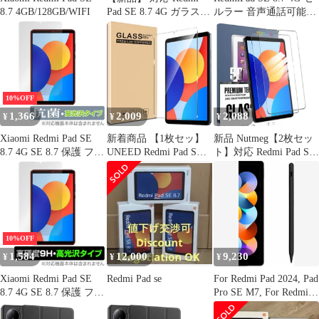
8.7 4GB/128GB/WIFI
Pad SE 8.7 4G ガラスフ
ルラー 音声通話可能
イルム Redmi PadSE8.7
ケース付
インチ 強化ガラス フィ
ルム タブレット 保護フ
ィルム 光沢 タブレット
用保護フィルム 液晶 保
護 ガラス 硬度9H 厚さ
10%OFF
0.26mm 国産AGC旭硝
1,366
2,009
2,088
¥
¥
¥
子素材 1
Xiaomi Redmi Pad SE
新着商品 【1枚セッ】
新品 Nutmeg【2枚セッ
8.7 4G SE 8.7 保護 フィ
UNEED Redmi Pad SE
ト】対応 Redmi Pad SE
ルム OverLay 抗菌
4G 8.7インチ 用の フィ
8.7 4G 専用ガラスフィ
Brilliant for シャオミー
ルム レッドミー Pad SE
ルム Redmi Pad SE 8.7
タブレット Hydro Ag+
8.7インチ 用の ガラス
インチ 専用フィルム
抗菌 抗ウイルス 高光沢
フィルム 強化液晶保護
【日本旭硝子素材】保
フィルム ワンタッチ貼
護フィルム 硬度9H 気
付け/気泡ゼロ/ケースと
泡ゼロ 高透過率 飛散防
10%OFF
干渉せず/硬度9H/飛散
止 耐衝撃 指紋防止
1,584
12,000
9,230
¥
¥
¥
防止/指紋防止
Xiaomi Redmi Pad SE
Redmi Pad se
For Redmi Pad 2024, Pad
8.7 4G SE 8.7 保護 フィ
Pro SE M7, For Redmi
ルム OverLay 9H
Pad 2/ Pro / 4G 5G, K