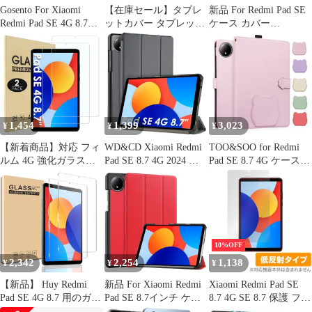
Gosento For Xiaomi
【在庫セール】タブレ
新品 For Redmi Pad SE
Redmi Pad SE 4G 8.7イ
ットカバー タブレット
ケース カバー
ンチ ケース 【2024新
ケース 薄型 対応 耐衝
【HNWEIWEI】 8.7イ
型】 スタンド機能付き
撃 2024 オートスリープ
ンチ 耐衝撃 TPU素材
開閉式三つ折薄型スタ
機能 4G 肌感レザー 三
柔らかい手触り 全面保
ンドケース Xiaomi
つ折りスマートカバー
護 スクリーン & カメ
Redmi Pad SE 4G 8.7 カ
8.7 スタンド機能 SE マ
ラ保護 軽量 薄型 耐衝
バー (ローズゴール
グネット式 Pad Redmi
撃 傷つけ防止 指紋防止
ド）
Pad Redmi SE Xiaomi
黄変防止 Xiaomi Redmi
1,454
1,399
3,023
¥
¥
¥
4G WD&CD
Pad SE カ
【新着商品】対応 フィ
WD&CD Xiaomi Redmi
TOO&SOO for Redmi
ルム 4G 強化ガラス
Pad SE 8.7 4G 2024 対
Pad SE 8.7 4G ケース
Xiaomi Xiaomi Redmi
応 タブレットケース タ
猫 xiaomi redmi pad se
Pad Pad SE SE 8.7 対応
ブレットカバー 薄型 耐
8.7インチ ケース 手帳
8.7 ガラスフィルム 液
衝撃 オートスリープ機
型 ねこ レッドミパッド
晶保護フィルム Redmi
能 肌感レザー 三つ折り
se 8.7 4g カバー 可愛い
タブレット 2枚セット
スマートカバー スタン
タブレットケース スタ
8.7インチ 保護フィルム
ド機能 マグネット式
ンド機能 カード収納 ペ
10%OFF
Hianjoo [硬度9H
Redmi Pad SE 4G 保護
ン収納 シャ
2,342
2,254
1,138
¥
¥
¥
カバー
【新品】 Huy Redmi
新品 For Xiaomi Redmi
Xiaomi Redmi Pad SE
Pad SE 4G 8.7 用のガラ
Pad SE 8.7インチ ケー
8.7 4G SE 8.7 保護 フィ
スフイルム Redmi Pad
ス Xiaomi Redmi Pad SE
ルム OverLay Plus for