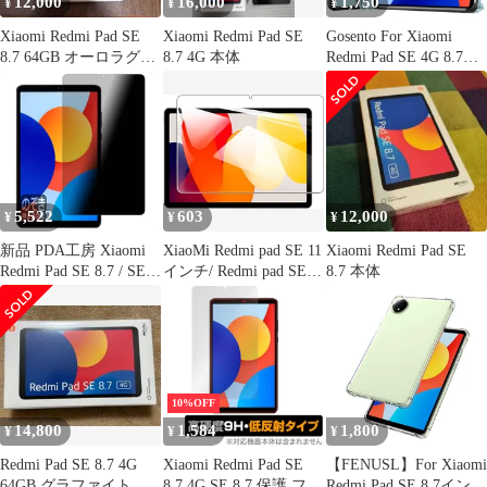
12,000
16,000
1,750
¥
¥
¥
Xiaomi Redmi Pad SE
Xiaomi Redmi Pad SE
Gosento For Xiaomi
8.7 64GB オーロラグリ
8.7 4G 本体
Redmi Pad SE 4G 8.7イ
ーン
ンチ ケース 【2024新
型】 スタンド機能付き
開閉式三つ折薄型スタ
ンドケース Xiaomi
Redmi Pad SE 4G 8.7 カ
バー (DJS)
5,522
603
12,000
¥
¥
¥
新品 PDA工房 Xiaomi
XiaoMi Redmi pad SE 11
Xiaomi Redmi Pad SE
Redmi Pad SE 8.7 / SE
インチ/ Redmi pad SE
8.7 本体
8.7 4G 対応 Privacy
8.7インチ ガラスフィル
Shield 保護 フィルム 覗
ム ガラスフィルム 液晶
き見防止 反射低減 日本
保護フィルム 強化ガラ
製
ス 保護シート タブレッ
ト
10%OFF
14,800
1,584
1,800
¥
¥
¥
Redmi Pad SE 8.7 4G
Xiaomi Redmi Pad SE
【FENUSL】For Xiaomi
64GB グラファイトグ
8.7 4G SE 8.7 保護 フィ
Redmi Pad SE 8.7インチ