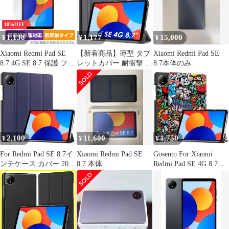
下防止 軽量 擦り傷防止
フィルム 液晶保護フィ
ー付き 三つ折スタンド
滑り止め redmi pad se
ルム Hianjoo タブレッ
オートスリープ機能 お
8.7 用 保護カバー
ト 8.7インチ 保護フィ
しゃれ 手帳型 軽量 薄
10%OFF
ルム
型 redmi pad se 8.7カバ
1,138
1,177
15,000
¥
¥
¥
ー 耐衝撃 全
Xiaomi Redmi Pad SE
【新着商品】薄型 タブ
Xiaomi Redmi Pad SE
8.7 4G SE 8.7 保護 フィ
レットカバー 耐衝撃 タ
8.7本体のみ
ルム OverLay Plus Lite
ブレットケース オート
for シャオミー タブレ
スリープ機能 対応 肌感
ット 高精細液晶対応 ア
レザー 2024 三つ折りス
ンチグレア 指紋防止
マートカバー 4G スタ
ンド機能 8.7 マグネッ
ト式 SE Redmi Redmi
Pad Pad SE Xiaomi 4G
2,100
11,600
1,750
¥
¥
¥
WD&CD
For Redmi Pad SE 8.7イ
Xiaomi Redmi Pad SE
Gosento For Xiaomi
ンチケース カバー 2024
8.7 本体
Redmi Pad SE 4G 8.7イ
年タブレットケース 8.7
ンチ ケース 【2024新
インチレッドミパッド
型】 スタンド機能付き
SE4Gケース スタンド
開閉式三つ折薄型スタ
機能付き 耐衝撃保護ブ
ンドケース Xiaomi
ルー無地ソフトケース
Redmi Pad SE 4G 8.7 カ
バー (TY)