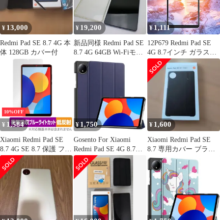
対応スタンド機能付き
シャオミ タブレットse
8.7 カバ
13,000
19,200
1,111
¥
¥
¥
Redmi Pad SE 8.7 4G 本
新品同様 Redmi Pad SE
12P679 Redmi Pad SE
体 128GB カバー付
8.7 4G 64GB Wi-Fiモデ
4G 8.7インチ ガラスフ
ル スカイブルー タブレ
ィルム 【 日本旭硝子素
ット Xiaomi 即日発送
材 9H強度 】
土日祝発送OK
10%OFF
1,584
1,750
1,600
¥
¥
¥
Xiaomi Redmi Pad SE
Gosento For Xiaomi
Xiaomi Redmi Pad SE
8.7 4G SE 8.7 保護 フィ
Redmi Pad SE 4G 8.7イ
8.7 専用カバー ブラッ
ルム OverLay Absorber
ンチ ケース 【2024新
ク
低反射 for シャオミー
型】 スタンド機能付き
タブレット 衝撃吸収 ブ
開閉式三つ折薄型スタ
ルーライトカット抗菌
ンドケース Xiaomi
Redmi Pad SE 4G 8.7 カ
バー (ブルー)