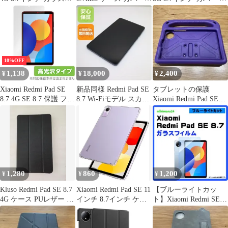
ィルム
Greerass Redmi Pad SE
ース タンドケース 三つ
4G 8.7inch 用ソフト
折り マグネット開閉式
TPU カバー キズ防止
スタンド機能 折り畳み
スタンド機能付き 全面
薄型 衝撃吸収 軽量 タ
保護型 超薄型 超軽量
ブレット用
ケース 耐衝撃 Redmi
10%OFF
Pad SE
1,138
18,000
2,400
¥
¥
¥
Xiaomi Redmi Pad SE
新品同様 Redmi Pad SE
タブレットの保護
8.7 4G SE 8.7 保護 フィ
8.7 Wi-Fiモデル スカイ
Xiaomi Redmi Pad SE
ルム OverLay Brilliant
ブルー タブレット
8.7インチケース
for シャオミー タブレ
Xiaomi 即日発送 土日祝
ット 指紋がつきにくい
発送OK
指紋防止 高光沢
1,280
860
1,200
¥
¥
¥
Kluso Redmi Pad SE 8.7
Xiaomi Redmi Pad SE 11
【ブルーライトカッ
4G ケース PUレザー 薄
インチ 8.7インチ ケー
ト】Xiaomi Redmi SE
型 軽量 手帳型 スタン
ス 四つ角エアークッシ
8.7 ガラスフィルム
ド機能 ブラック
ョン 耐衝撃 Xiaomi シ