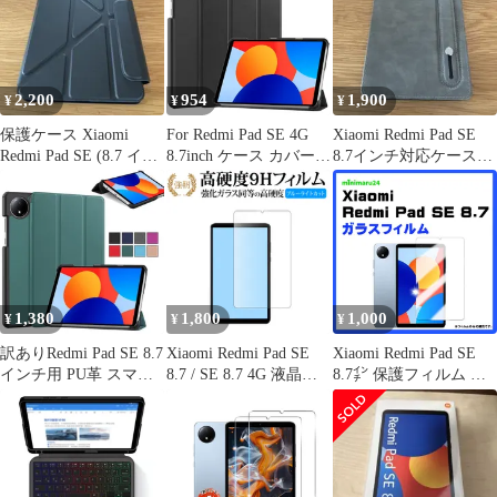
ャオミ Xiaomi Redmi
Pad SEタブレットカバ
ー タブレット TPUケー
ス シリコン ソフトケー
ス タブレット クリア
2,200
954
1,900
¥
¥
¥
保護ケース Xiaomi
For Redmi Pad SE 4G
Xiaomi Redmi Pad SE
Redmi Pad SE (8.7 イン
8.7inch ケース カバー
8.7インチ対応ケースタ
チ)
Greerass Redmi Pad SE
ブレットホルダー
4G 8.7inch 用ソフト
TPU カバー キズ防止
スタンド機能付き 全面
保護型 超薄型 超軽量
ケース 耐衝撃 Redmi
Pad SE
1,380
1,800
1,000
¥
¥
¥
訳ありRedmi Pad SE 8.7
Xiaomi Redmi Pad SE
Xiaomi Redmi Pad SE
インチ用 PU革 スマー
8.7 / SE 8.7 4G 液晶保
8.7㌅ 保護フィルム ガ
ト カバー ケース 三つ
護 フィルム 強化ガラス
ラスフィルム タブレッ
折り スタンド機能 自動
と 同等の 高硬度9H ブ
トフィルム 硬度9H
休眠機能対応 (グレ
ルーライトカット クリ
AGC日本製ガラス
ー、ネイビー、レッ
ア光沢タイプ 改訂版
ド、ブラック、ダーク