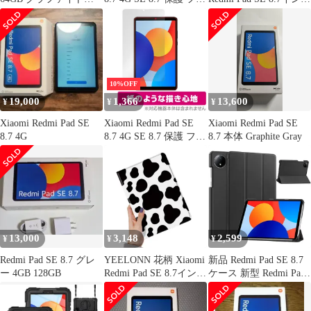
レー 新品未開封
ルム OverLay 9H Plus
ケース 透明TPUケース
for シャオミー タブレ
カバー 対応Redmi
ット 9H 高硬度 アンチ
PadSE 4G 8.7インチタ
グレア 反射防止
ブレットカバー 柔らか
く 耐衝撃性 滑り止め
落下防止超薄全面保護
10%OFF
カバー 四角エアクッシ
19,000
1,366
13,600
¥
¥
¥
ョン専用 ほごシ
Xiaomi Redmi Pad SE
Xiaomi Redmi Pad SE
Xiaomi Redmi Pad SE
8.7 4G
8.7 4G SE 8.7 保護 フィ
8.7 本体 Graphite Gray
ルム OverLay Paper for
シャオミー タブレット
書き味向上 紙のような
描き心地
13,000
3,148
2,599
¥
¥
¥
Redmi Pad SE 8.7 グレ
YEELONN 花柄 Xiaomi
新品 Redmi Pad SE 8.7
ー 4GB 128GB
Redmi Pad SE 8.7インチ
ケース 新型 Redmi Pad
用 ケース 可愛い フラ
SE 8.7 4g ケース カバ
ワー シャオミ xiaomi
ー スタンド機能付き 保