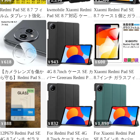
900
2,296
1,300
¥
¥
¥
Redmi Pad SE 8.7 フィ
kwmobile Xiaomi Redmi
Xiaomi Redmi Pad SE
ルム タブレット強化ガ
Pad SE 8.7"対応 ケース
8.7 ケース１個とガラス
ラスフィルム 液晶保護
- TPU シリコン タブレ
フィルム1枚
自動吸着指紋防止 シャ
ットケース - tablet 耐衝
オミパッドエスイー 画
撃 保護ケース
面フィルムシートシー
ル スクリーンプロテク
ター 2.5Dラウンドエッ
ジ加工 貼り付け簡単 貼
618
943
600
¥
¥
¥
り直し可能
【カメラレンズを傷か
4G 8.7inch ケース SE カ
Xiaomi Redmi Pad SE
ら守る】Redmi Pad SE
バー Greerass Redmi Pad
8.7インチ ガラスフィル
8.7インチ カメラフィル
SE 4G 8.7inch Pad 用ソ
ム
ム フィルム 保護フィル
フト TPU カバー キズ
ム 高透明 傷防止 汚れ
防止 スタンド機能付き
防止 _a
全面保護型 Redmi 超薄
型 超軽量 ケース 耐衝
撃 Redmi Pad SE For
888
832
1,898
¥
¥
¥
12P679 Redmi Pad SE
For Redmi Pad SE 4G
For Xiaomi Redmi Pad
4G 8.7インチ ガラスフ
8.7inch ケース カバー
SE 8.7インチ カバー ケ