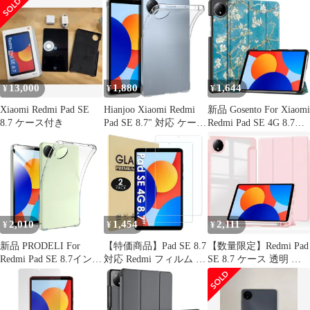
SE 4G 8.7 用のフイルム
4G 8.7inch カバー
シャオミー タブレット
【2枚セッ】日本旭硝子
【Kibnco】軽量 薄型 耐
アンチグレア 反射防止
製 貼り付け簡単 硬度
衝撃 傷防止 PU レザー
非光沢 指紋防止
9H 防指紋 高 透過率 気
スマートカバー ハード
泡ゼロ 飛散防止処理
背面 三つ折り スタンド
Redmi Pad SE 8.7 強
オート
13,000
1,880
1,644
¥
¥
¥
Xiaomi Redmi Pad SE
Hianjoo Xiaomi Redmi
新品 Gosento For Xiaomi
8.7 ケース付き
Pad SE 8.7" 対応 ケース
Redmi Pad SE 4G 8.7イ
薄型 軽量 傷防止 TPU
ンチ ケース 【2024新
シリコーン 透明背面 タ
型】 スタンド機能付き
ブレットケース Xiaomi
開閉式三つ折薄型スタ
Redmi Pad SE 8.7インチ
ンドケース Xiaomi
対応 カバー クリアケー
Redmi Pad SE 4G 8.7 カ
ス
バー (XH)
2,010
1,454
2,111
¥
¥
¥
新品 PRODELI For
【特価商品】Pad SE 8.7
【数量限定】Redmi Pad
Redmi Pad SE 8.7インチ
対応 Redmi フィルム 強
SE 8.7 ケース 透明 シ
専用 ケース クリア
化ガラス Xiaomi Redmi
ャオミ レッドミパッド
TPU素材 耐衝撃 黄変防
Xiaomi Pad SE 8.7 2枚
SE 8.7インチ用保護ケ
止 タブレットケース 落
セット 4G 対応 ガラス
ース クリア ペンホルダ