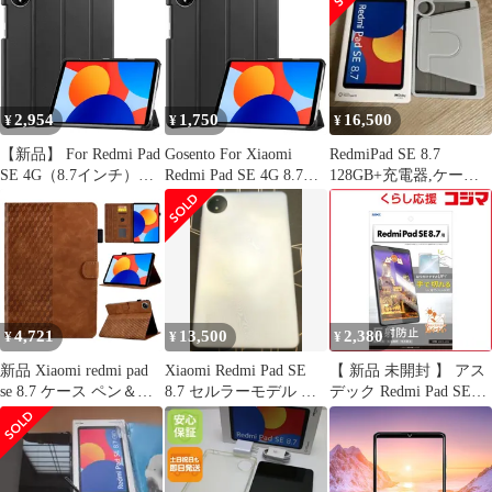
Brilliant for シャオミー
Pad, Pad SE/SE 8.7/
タブレット 9H 高硬度
4G,Tablet に使われるス
透明 高光沢
タイラスペン, 充電式,
4096段 e7451803
2,954
1,750
16,500
¥
¥
¥
【新品】 For Redmi Pad
Gosento For Xiaomi
RedmiPad SE 8.7
SE 4G（8.7インチ）用
Redmi Pad SE 4G 8.7イ
128GB+充電器,ケーブ
の ケース タブレット
ンチ ケース 【2024新
ル,360°可動ケース
三つ折りスタンド 高級
型】 スタンド機能付き
PU レザー 耐衝撃 傷つ
開閉式三つ折薄型スタ
け防止 For Redmi Pad
ンドケース Xiaomi
SE 4G（8.7インチ）用
Redmi Pad SE 4G 8.7 カ
の カバー (ブラック)
バー (ブラック)
4,721
13,500
2,380
¥
¥
¥
新品 Xiaomi redmi pad
Xiaomi Redmi Pad SE
【 新品 未開封 】 アス
se 8.7 ケース ペン＆カ
8.7 セルラーモデル ブ
デック Redmi Pad SE
ー ド収納 redmi pad se
ルー
8.7 ノングレア画面保護
8.7 4g インチ ケース 対
フィルム3 ノングレア
応マグネット吸着
NGB-MIRPSE8-Z 未使
redmi pad se 8.7 カバー
用 送料無料