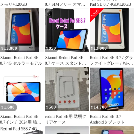
メモリ+128GB
8.7 SIMフリー オマケ
Pad SE 8.7 4GB/128GB
付
15,800
950
13,800
¥
¥
¥
Xiaomi Redmi Pad SE
Xiaomi Redmi Pad SE
Redmi Pad SE 8.7 / グラ
8.7 4G セルラーモデル
8.7 ケース スタンド機
ファイトグレー / Wi-Fi
能付き
モデル
1,680
500
14,700
¥
¥
¥
Xiaomi Redmi Pad SE
redmi Pad SE用 透明ク
Redmi Pad SE 8.7
8.7インチ 2024用 強化
リアケース
Androidタブレット
ガラススクリーンプロ
テクター