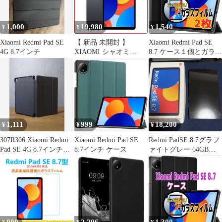
1,000
19,980
1,540
¥
¥
¥
Xiaomi Redmi Pad SE
【 新品 未開封 】
Xiaomi Redmi Pad SE
4G 8.7インチ
XIAOMI シャオミ
8.7 ケース１個とガラス
Redmi Pad SE 8.7 4＋
フィルム２枚
128GB Graphite Gray
Graphite Gray Graphite
Gray VHU5133JP 未使用
送料無料
1,111
999
18,200
¥
¥
¥
307R306 Xiaomi Redmi
Xiaomi Redmi Pad SE
Redmi PadSE 8.7グラフ
Pad SE 4G 8.7インチ対
8.7インチ ケース
ァイトグレー 64GB
応 タブレットケース
Wifi（本体➕箱）
（グレー）