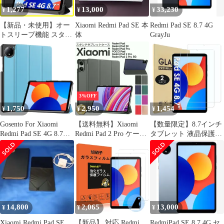
1,277
13,000
33,230
¥
¥
¥
【新品・未使用】オー
Xiaomi Redmi Pad SE 本
Redmi Pad SE 8.7 4G
トスリープ機能 スタン
体
GrayJu
ド機能付き 全面保護ケ
ース カバー 対応 対応
耐衝撃 8.7インチ 8.7イ
ンチ SE 擦り傷防止 SE
Pad Pad Redmi - Redmi
Xiaomi Xiaomi ブラック
3%OFF
タブレットケース ケー
1,750
2,950
1,454
¥
¥
¥
ス 4
Gosento For Xiaomi
【送料無料】Xiaomi
【数量限定】8.7インチ
Redmi Pad SE 4G 8.7イ
Redmi Pad 2 Pro ケース
タブレット 液晶保護フ
ンチ ケース 【2024新
Xiaomi Redmi Pad Pro
ィルム ガラスフィルム
型】 スタンド機能付き
POCO Pad Redmi Pad
対応 対応 4G 8.7 保護
開閉式三つ折薄型スタ
SE 11インチ 8.7インチ
フィルム 8.7 SE SE Pad
ンドケース Xiaomi
ケース カバー PU レザ
Pad Redmi Redmi
Redmi Pad SE 4G 8.7 カ
ー PC 耐衝撃 保護 シン
Xiaomi Xiaomi 強化ガラ
バー (スカイブルー）
プル コード:12298
ス フィルム 2枚セット
Hianjoo
14,800
2,065
13,000
¥
¥
¥
Xiaomi Redmi Pad SE
【新品】 対応 Redmi
RedmiPad SE 8.7 4G セ