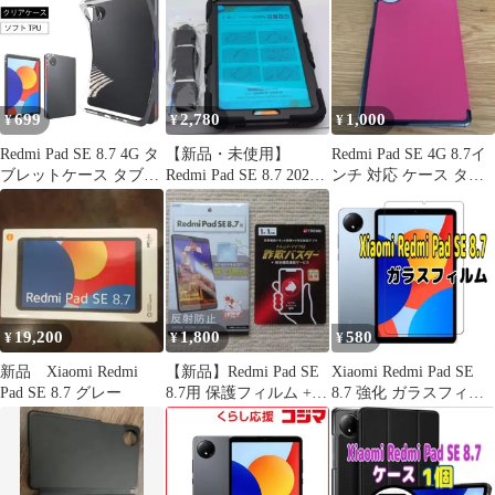
699
2,780
1,000
¥
¥
¥
Redmi Pad SE 8.7 4G タ
【新品・未使用】
Redmi Pad SE 4G 8.7イ
ブレットケース タブレ
Redmi Pad SE 8.7 2024
ンチ 対応 ケース タブ
ットカバー クリア ケー
用 タブレット保護ケー
レットケース
ス 透明 無地 シンプル
ス ブラック Xiaomi
全面 クリア 送料無料
Redmi Pad SE 8.7 ケー
ス カバー 8.7インチ 保
護カバー TPU 軽量 耐
衝撃 スタンド
19,200
1,800
580
¥
¥
¥
新品 Xiaomi Redmi
【新品】Redmi Pad SE
Xiaomi Redmi Pad SE
Pad SE 8.7 グレー
8.7用 保護フィルム +
8.7 強化 ガラスフィル
詐欺バスター
ム