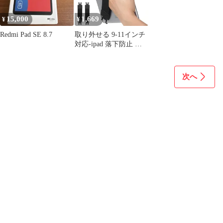
15,000
1,669
¥
¥
Redmi Pad SE 8.7
取り外せる 9-11インチ
対応-ipad 落下防止 第
11/10/9/8/7世代、iPad
Air 片手持ち 7/6/5/4、
iPad Pro 11、Fire タブ
次へ
レットPC用安全ハンド
ストラップ HD 10、
Redmi 2個入り Pad SE
8.7/Pad