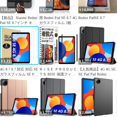
グリーン、ブルー)6カ
ラー選択
10,299
1,730
14,800
¥
¥
¥
【新品】 Xiaomi Redmi
用 Redmi Pad SE 8.7 4G
Redmi PadSE 8.7
Pad SE 8.7インチ キー
ガラスフィルム 2枚 国
ボードケース 一体型 ト
産AGC旭硝子素材 用
ラックパッド付き バッ
Xiaomi Redmi Pad SE タ
クライト付き シャオミ
ブレット 8.7インチ フ
redmi pad se 8.7 キーボ
ィルム 硬度9H 用
ード付き ケース タッチ
Redmi Pad SE 4G 保護
パッド付き ビジネス 1
フィルム 耐衝撃 用
Redmi Pad
1,111
1,680
1,221
¥
¥
¥
4G 8.7 8.7 対応 対応 SE
ＲＩＳＥ ＰＲＯＤＵＣ
【人気商品】4G 4G SE
ガラスフィルム SE Pad
ＴＳ RISE 保護フィル
SE Pad Pad Redmi
Pad 液
ム Redmi Pad 8.7 4G 用
Redmi マグネット式 ス
液晶保護 ペーパー 紙
タンド機能 保護カバー
感覚 着脱式 アンチグレ
(ブラック) 三つ折りス
ア マグネット ＆ ナノ
マートカバー 肌感レザ
サクション 2重固定式
ー オートスリープ機能
ケント 反射防止 (Redmi
耐衝撃 薄型 タブレット
Pad SE 8.7 4G)
カバー タブレットケー
1,750
1,221
2,000
¥
¥
¥
ス 対応 2024 8.7 X