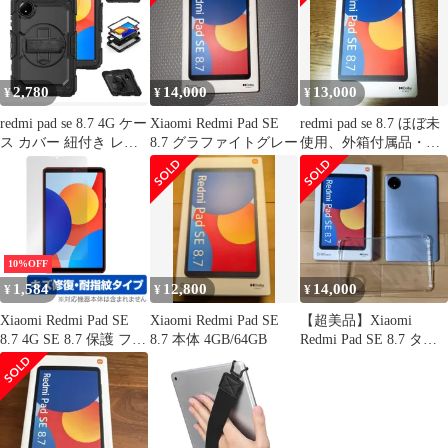
redmi pad se 8.7 用 カバ
護ケース Redmi Pad SE
ー イラスト 印刷 プリ
8.7 ケース インチ タブ
ント ブック式 手帳型
レット ケース 三つ折
オートスリープ機能 オ
高級PU レザー カバー
リジナル, ...
キズ防止 薄型
2,780
14,000
13,000
¥
¥
¥
redmi pad se 8.7 4G ケー
Xiaomi Redmi Pad SE
redmi pad se 8.7 ほぼ未
ス カバー 紐付き レッ
8.7 グラファイトグレー
使用、外箱付属品・ケ
ドミーパッドエスイー
ース付き
8.7ｲﾝﾁ 全面 スタンド
ショルダーストラップ
耐衝撃 防塵 フィルム
シリコン+PC製
10%OFF
1,584
12,800
14,000
¥
¥
¥
Xiaomi Redmi Pad SE
Xiaomi Redmi Pad SE
【超美品】Xiaomi
8.7 4G SE 8.7 保護 フィ
8.7 本体 4GB/64GB
Redmi Pad SE 8.7 タブ
ルム OverLay Magic for
レット本体
シャオミー タブレット
傷修復 耐指紋 指紋防止
コーティング