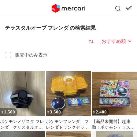
テラスタルオーブ フレンダ の検索結果
並び替え
販売中のみ表示
1,500
3,500
2,400
¥
¥
¥
ポケモンメザスタ フレ
ポケモンフレンダ フ
【新品未開封】超連
ンダ クリスタルオー
レンダトランクセッ
動！ポケモンテラスタ
ブ
ト ☆おまけ付き
ルオーブRV 【開封値引