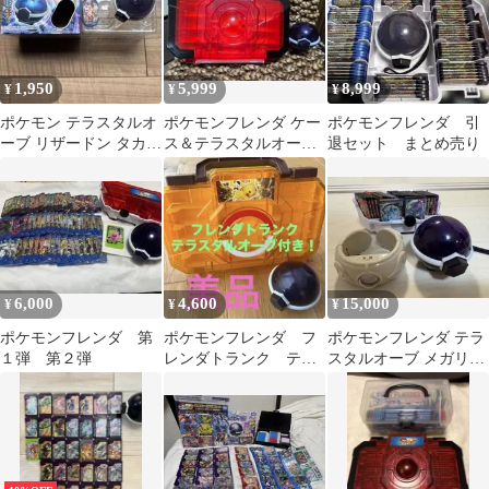
1,950
5,999
8,999
¥
¥
¥
ポケモン テラスタルオ
ポケモンフレンダ ケー
ポケモンフレンダ 引
ーブ リザードン タカラ
ス＆テラスタルオーブ
退セット まとめ売り
トミー
&ピックセット
6,000
4,600
15,000
¥
¥
¥
ポケモンフレンダ 第
ポケモンフレンダ フ
ポケモンフレンダ テラ
１弾 第２弾
レンダトランク テラ
スタルオーブ メガリン
スタルオーブ付き
グ フレンダピックセッ
ト ケースあり