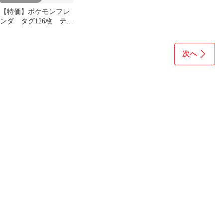
【特価】ポケモンフレ
ンダ タグ126枚 テラ
スタルオーブ 大量ま
とめ売り
次へ