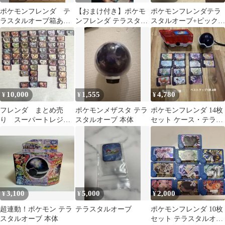
ポケモンフレンダ テ
【おまけ付き】ポケモ
ポケモンフレンダテラ
ラスタルオーブ箱あ
ンフレンダ テラスタル
スタルオーブ+ピック31
り フレンダピック付
オーブ ダイマックス
枚(スーパートレジャー
バンド セット
多数含)
10,000
1,555
4,780
¥
¥
¥
フレンダ まとめ売
ポケモンメザスタ テラ
ポケモンフレンダ 14枚
り スーパートレジャ
スタルオーブ 本体
セット ケース・テラス
ー ワンダーピック
タルオーブ付き
テラスタルオーブ レ
ア
3,100
5,000
2,000
¥
¥
¥
超連動！ポケモン テラ
テラスタルオーブ
ポケモンフレンダ 10枚
スタルオーブ 本体
セット テラスタルオー