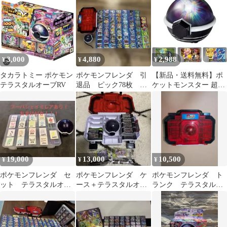
オーブ付き
色・黒色
3,000
4,880
2,988
¥
¥
¥
タカラトミー ポケモン
ポケモンフレンダ 引
【新品・送料無料】ポ
テラスタルオーブRV
退品 ピック78枚 テ
ケットモンスター 超連
ラスタルオーブ•フレン
動! ポケモン テラスタ
ダトランク付き
ルオーブ EX (スペシャ
ルフレンダピック 3点
付属)
19,000
13,000
10,500
¥
¥
¥
ポケモンフレンダ セ
ポケモンフレンダ ケ
ポケモンフレンダ ト
ット テラスタルオー
ース＋テラスタルオー
ランク テラスタルオ
ブおまけ付き！
ブ ピッグ42枚
ーブ 星５等ピック
一式 セット