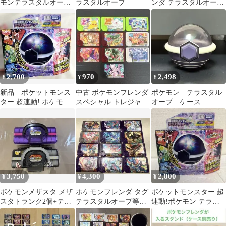
モンテラスタルオーブ
ラスタルオーブ
ンダ テラスタルオーブ
本体
本体 リザードンタグ付
き
2,700
970
2,498
¥
¥
¥
新品 ポケットモンス
中古 ポケモンフレンダ
ポケモン テラスタル
ター 超連動! ポケモン
スペシャル トレジャー
オーブ ケース
テラスタルオーブ
10枚 まとめ売り ミュウ
ツー
3,750
4,300
2,800
¥
¥
¥
ポケモンメザスタ メザ
ポケモンフレンダ タグ
ポケットモンスター 超
スタトランク2個+テラ
テラスタルオーブ等ま
連動!ポケモン テラス
スタルオーブ+タグ165
とめ売り
タルオーブ
枚セット