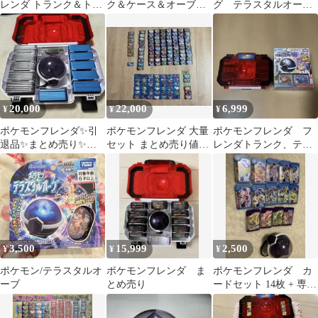
レンダ トランク＆トレ
ク＆ケース＆オーブセ
グ テラスタルオー
ーナーピック シング
ット
ブ セット
ル買い〇
20,000
22,000
6,999
¥
¥
¥
ポケモンフレンダ✨引
ポケモンフレンダ 大量
ポケモンフレンダ フ
退品✨まとめ売り✨ケ
セット まとめ売り値下
レンダトランク、テラ
ース✨テラスタルオー
げ可能 ケース テラスタ
スタルオーブ、ピック
ブ付き✨
ルオーブ付き
のセット
3,500
15,999
2,500
¥
¥
¥
ポケモン/テラスタルオ
ポケモンフレンダ ま
ポケモンフレンダ カ
ーブ
とめ売り
ードセット 14枚 + 専用
ボール