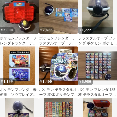
き可】
3,600
2,677
1,222
¥
¥
¥
ポケモンフレンダ フ
ポケモンフレンダ テ
テラスタルオーブ フレ
レンダトランク テラ
ラスタルオーブ テラ
ンダ ポケモン ポケモン
スタルオーブ セット
スタルポケモン7枚
メザスタ 対応品
1,199
1,400
6,980
¥
¥
¥
ポケモンフレンダ 未
ポケモン テラスタルオ
ポケモン フレンダ 135
使用 ソウブレイズ
ーブ 本体 ポケモンフレ
枚 テラスタルオーブ付
リザードン テラスタ
ンダ ポケモンメザス
き
ルオーブDX付属品
タ