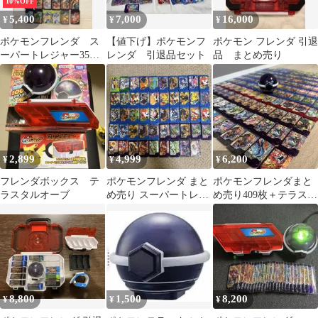
10%OFF
5,400
7,000
16,000
¥
¥
¥
ポケモンフレンダ ス
【値下げ】ポケモンフ
ポケモン フレンダ 引退
ーパートレジャー35
レンダ 引退品セット
品 まとめ売り
枚 テラスタルオーブ
付き 引退品
2,899
4,999
6,200
¥
¥
¥
フレンダボックス テ
ポケモンフレンダ まと
ポケモンフレンダまと
ラスタルオーブ
め売り スーパートレジ
め売り409枚＋テラスタ
ャー レアあり テラスタ
ルオーブセット
ルオーブRV
8,800
1,500
8,200
¥
¥
¥