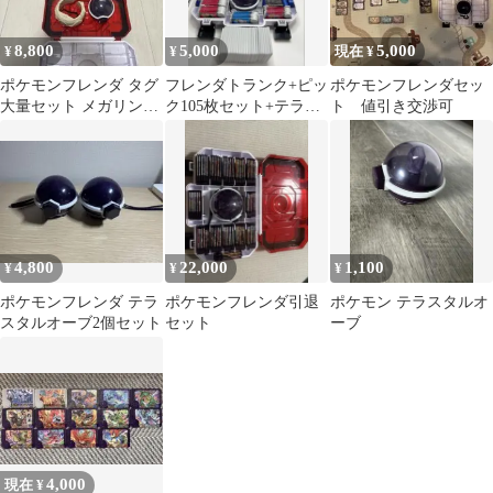
8,800
5,000
5,000
¥
¥
現在 ¥
ポケモンフレンダ タグ
フレンダトランク+ピッ
ポケモンフレンダセッ
大量セット メガリン
ク105枚セット+テラス
ト 値引き交渉可
グ、テラスタルオー
タルオーブセット
ブ、収納ケース付き
4,800
22,000
1,100
¥
¥
¥
ポケモンフレンダ テラ
ポケモンフレンダ引退
ポケモン テラスタルオ
スタルオーブ2個セット
セット
ーブ
4,000
現在 ¥