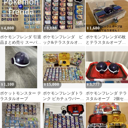
4,800
8,888
1,680
¥
¥
¥
ポケモンフレンダ 引退
ポケモンフレンダ ピ
ポケモンフレンダ45枚
品まとめ売り スーパー
ック&テラスタルオー
とテラスタルオーブが
トレジャー 24枚 テラス
ブセット
収納可能！専用スタン
タルオーブ
ド黒（ケース別売り
1,100
15,000
3,777
¥
¥
¥
ポケットモンスター テ
ポケモンフレンダトラ
ポケモンフレンダ テラ
ラスタルオーブ
ンク ピカチュウバージ
スタルオーブ 2個セッ
ョンメガリング テラス
ト
タルオーブ