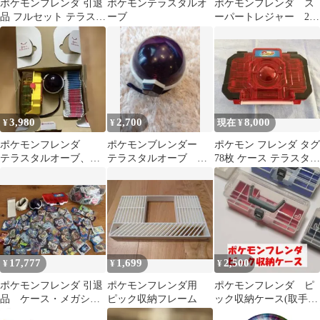
ポケモンフレンダ 引退
ポケモンテラスタルオ
ポケモンフレンダ ス
品 フルセット テラスタ
ーブ
ーパートレジャー 26
ルオーブ フレンダトラ
枚セット
ンクセット
3,980
2,700
8,000
¥
¥
現在 ¥
ポケモンフレンダ
ポケモンブレンダー
ポケモン フレンダ タグ
テラスタルオーブ、ピ
テラスタルオーブ 美
78枚 ケース テラスタル
ック、ケース まとめ
品
オーブ まとめ売り①
売り
17,777
1,699
2,500
¥
¥
¥
ポケモンフレンダ 引退
ポケモンフレンダ用
ポケモンフレンダ ピ
品 ケース・メガシン
ピック収納フレーム
ック収納ケース(取手グ
カリング・テラスタル
レー) 赤色・青色・白