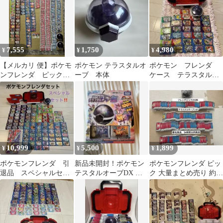
7,555
1,750
4,980
¥
¥
¥
【メルカリ 便】ポケモ
ポケモン テラスタルオ
ポケモン フレンダ
ンフレンダ ピック
ーブ 本体
ケース テラスタルオ
テラスタルオーブ ま
ーブ タグセット
とめ売り
10,999
5,500
1,899
¥
¥
¥
ポケモンフレンダ 引
新品未開封！ポケモン
ポケモンフレンダ ピッ
退品 スペシャルセッ
テスタルオーブDX タ
ク 大量まとめ売り 約
ト まとめ売り
カラトミー
213枚 テラスタルオー
ブつき