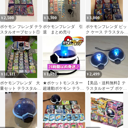
2,500
3,300
3,000
¥
¥
¥
ポケモン フレンダ テラ
ポケモンフレンダ 引
ポケモンフレンダ ピッ
スタルオーブセット①
退 まとめ売り
ク ケース テラスタルオ
ーブ まとめ売り
11,111
1,980
2,499
¥
¥
¥
ポケモンフレンダ 大
★ポケットモンスター
【美品・送料無料】テ
量セット テラスタルオ
超連動ポケモン テラス
ラスタルオーブ ポケモ
ーブ ケース付き
タルオーブポケモンフ
ン ポケモンメザスタ
レンダ電池交換済
2つセット