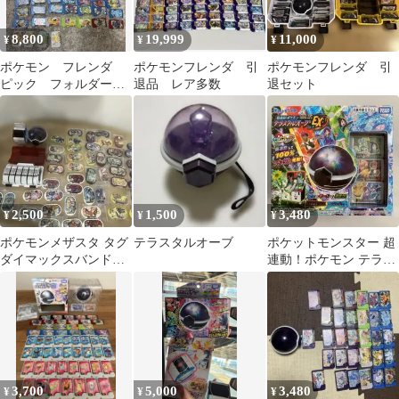
8,800
19,999
11,000
¥
¥
¥
ポケモン フレンダ
ポケモンフレンダ 引
ポケモンフレンダ 引
ピック フォルダー
退品 レア多数
退セット
オーブ まとめ売り
セット
2,500
1,500
3,480
¥
¥
¥
ポケモンメザスタ タグ
テラスタルオーブ
ポケットモンスター 超
ダイマックスバンド
連動！ポケモン テラス
テラスタルオーブ ま
タルオーブEX ポケモ
とめ
ンフレンダ
3,700
5,000
3,480
¥
¥
¥