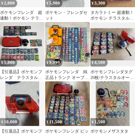
2,800
5,900
3,300
¥
¥
¥
ポケモンフレンダ 超
ポケモン・フレンダセ
タカラトミー 超連動！
連動！ポケモン テラス
ット
ポケモン テラスタルオ
タルオーブ+フレンダピ
ーブRV Takara Tomy
ックセット
5,800
9,999
4,500
¥
¥
¥
【引退品】ポケモンフ
ポケモンフレンダ 純
ポケモンフレンダタグ
レンダ テラスタルオ
正品トランク オーブ
20枚/テラスタルオーブ/
ーブ タグまとめ売り
フォルダー ピック
ケース
ケース付
ダイマックスバンド
10,000
11,500
1,500
¥
¥
¥
【引退品】ポケモンフ
ポケモンフレンダ ピッ
ポケモンメザスタタ