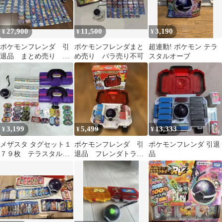
27,900
11,500
3,190
¥
¥
¥
ポケモンフレンダ 引
ポケモンフレンダまと
超連動! ポケモン テラ
退品 まとめ売り ス
め売り バラ売り不可
スタルオーブ
ーパートレジャー72
枚 ケースセット
3,199
5,499
13,333
¥
¥
¥
メザスタ タグセット１
ポケモンフレンダ 引
ポケモンフレンダ 引退
７９枚 テラスタルオ
退品 フレンダトラン
品
ーブ トランクケース
ク テラスタルオー
ブ フレンダピック