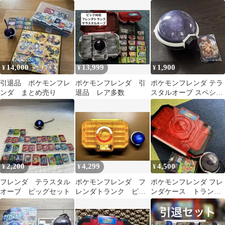
ブ まとめ売り
14,000
13,999
1,900
¥
¥
¥
引退品 ポケモンフレ
ポケモンフレンダ 引
ポケモンフレンダ テラ
ンダ まとめ売り
退品 レア多数
スタルオーブ スペシャ
ルタグ リザードン
2,200
4,299
4,500
¥
¥
¥
フレンダ テラスタル
ポケモンフレンダ フ
ポケモンフレンダ フレ
オーブ ピッグセット
レンダトランク ピカ
ンダケース トランク
チュウ 超連動テラス
テラスタルオーブ
タルオーブDX