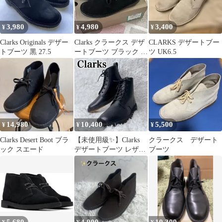
3,980
4,980
3,400
¥
¥
¥
Clarks Originals デザー
Clarks クラークス デザ
CLARKS デザートブー
トブーツ 黒 27.5
ートブーツ ブラック ス
ツ UK6.5
ウェード UK9 28cm
14,980
10,400
5,500
¥
¥
¥
Clarks Desert Boot ブラ
【未使用級✨】Clarks
クラークス デザート
ック スエード
デザートブーツ レザー
ブーツ
ハイカット ブラック