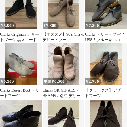
5,900
7,800
7,200
¥
¥
¥
Clarks Originals デザー
【オススメ】90's Clarks
Clarks デザートブーツ
トブーツ 黒スエード
デザートブーツ
US8.5 ブルー系 スエー
UK8
ド 美品
5,500
6,500
2,780
¥
現在 ¥
¥
Clarks Desert Boot デザ
Clarks ORIGINALS ×
【クラークス】デザー
ートブーツ
BEAMS / 別注 デザート
トブーツ
ブーツ