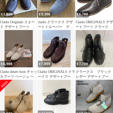
5,000
9,300
6,700
¥
¥
¥
Clarks Originals スエー
clarks クラークス デザ
Clarks ORIGINALS デザ
ド デザートブーツ ブ
ートトルーパー デザ
ートブーツ クラークス
ラウン系
ートブーツ
オリジナル
6,900
7,899
7,700
¥
¥
¥
Clarks desert boot チャッ
Clarks ORIGINALS クラ
クラークス ブラック
カブーツ ベージュ ヘン
ークス デザートブーツ
レザー デザートブー
プ
スエード
ツ US 7 = UK6 = 25cm