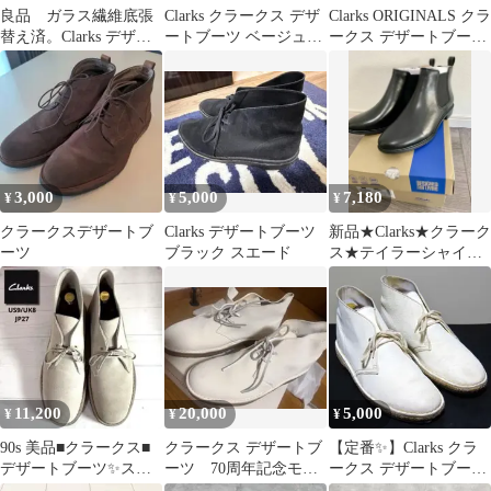
良品 ガラス繊維底張
Clarks クラークス デザ
Clarks ORIGINALS クラ
替え済。Clarks デザー
ートブーツ ベージュ
ークス デザートブーツ
トブーツスエード
25cm ②‼️
スエード 26cm
3,000
5,000
7,180
¥
¥
¥
クラークスデザートブ
Clarks デザートブーツ
新品★Clarks★クラーク
ーツ
ブラック スエード
ス★テイラーシャイン
本革ブーツ サイドゴア
25cm
11,200
20,000
5,000
¥
¥
¥
90s 美品■クラークス■
クラークス デザートブ
【定番✨️】Clarks クラ
デザートブーツ✨スロ
ーツ 70周年記念モデ
ークス デザートブーツ
ベニア製 スエード チャ
ル
ホワイト US8 革靴