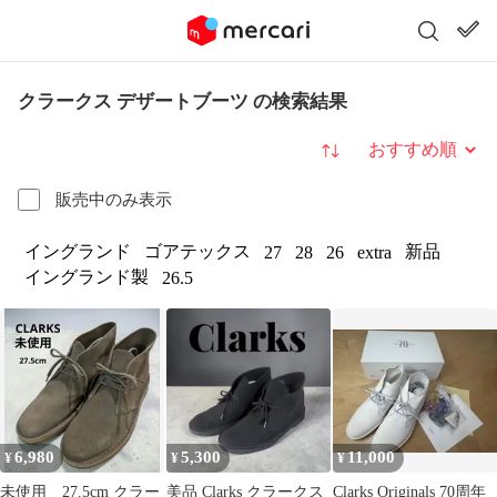
クラークス デザートブーツ の検索結果
並び替え
販売中のみ表示
イングランド
ゴアテックス
新品
27
28
26
extra
イングランド製
26.5
6,980
5,300
11,000
¥
¥
¥
未使用 27.5cm クラー
美品 Clarks クラークス
Clarks Originals 70周年