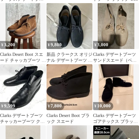
ツ
3,200
9,800
3,000
¥
¥
¥
Clarks Desert Boot スエ
新品 クラークス オリジ
Clarks デザートブーツ
ード チャッカブーツ ブ
ナル デザートブーツ ス
サンドスエード（ベー
ラウン
エード ブラック 25.5cm
ジュ）26.5cm
9,599
7,800
10,000
¥
¥
¥
Clarks デザートブーツ
Clarks Desert Boot ブラ
Clarks デザートブーツ
チャッカーブーツ クレ
ック スエード
ゴアテックス ブラック
ープソール 黒 27
スエード 27cm