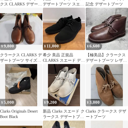
クス CLARKS デザート
デザートブーツ スエー
記念 デザートブーツ
ブーツ 本革 スエード
ド 25.5 メンズ 人気
9,800
11,000
6,600
¥
¥
¥
クラークス CLARKS デ
希少 美品 正規品
【極美品】クラークス
ザートブーツ サイズ
CLARKS スエード デザ
デザートブーツ レザー
=GB9・US9-1/2
ート ブーツ 黒 26.5cm
ハイカット 24.5cm
5,000
9,200
3,000
¥
¥
¥
Clarks Originals Desert
新品 Clarks スエード ク
Clarks クラークス デザ
Boot Black
ラークス デザートブー
ートブーツ
ツ UK7 25cm