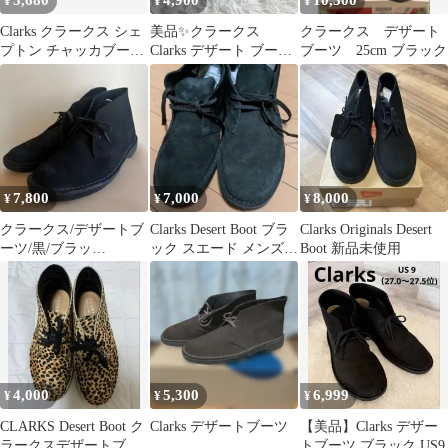
5,680
4,900
10,300
¥
¥
¥
Clarks クラークス シェ
美品✨クラークス
クラークス デザート
プトン チャッカブーツ
Clarks デザート ブーツ
ブーツ 25cm ブラック
26.0cm 黒
23.5cm レディース
7,800
7,000
8,000
¥
¥
¥
クラークス/デザートブ
Clarks Desert Boot ブラ
Clarks Originals Desert
ーツ/黒/ブラッ
ック スエード メンズ
Boot 新品未使用
ク/27.5cm
28.5cm
4,000
5,300
6,999
¥
¥
¥
CLARKS Desert Boot ク
Clarks デザートブーツ
【美品】Clarks デザー
ラークスデザートブー
トブーツ ブラック US9