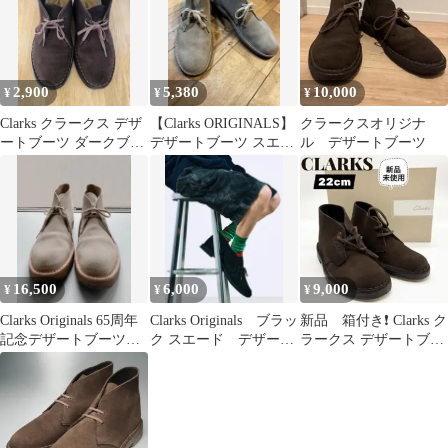
2,900
5,380
10,000
¥
¥
¥
Clarks クラークス デザ
【Clarks ORIGINALS】
クラークスオリジナ
ートブーツ ダークブラ
デザートブーツ スエー
ル デザートブーツ
ウン スエード 23cm相
ド ベージュ
当
16,500
6,000
9,000
¥
¥
¥
Clarks Originals 65周年
Clarks Originals ブラッ
新品 箱付き❗️ Clarks ク
記念デザートブーツ
ク スエード デザート
ラークス デザートブー
Sand UK8
ブーツ
ツ ブラウン 22cm