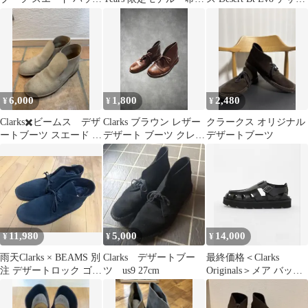
スキン レッド メンズ
品
トブーツ
6,000
1,800
2,480
¥
¥
¥
Clarks✖️ビームス デザ
Clarks ブラウン レザー
クラークス オリジナル
ートブーツ スエード ベ
デザート ブーツ クレー
デザートブーツ
ージュ
プ ソール 25.5cm
11,980
5,000
14,000
¥
¥
¥
雨天Clarks × BEAMS 別
Clarks デザートブー
最終価格＜Clarks
注 デザートロック ゴア
ツ us9 27cm
Originals＞メア バック
テックス 濃ネイビー
ル サンダル