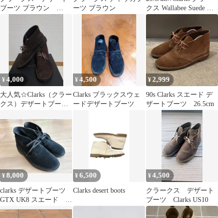
ブーツ ブラウン
ーツ ブラウン
クス Wallabee Suede ブ
CLARKS
ーツ
4,000
4,500
2,999
¥
¥
¥
大人気☆Clarks（クラー
Clarks ブラックスウェ
90s Clarks スエード デ
クス）デザートブーツ
ードデザートブーツ
ザートブーツ 26.5cm
チャッカブーツ
8,000
6,500
4,500
¥
¥
¥
clarks デザートブーツ
Clarks desert boots
クラークス デザート
GTX UK8 スエード ク
ブーツ Clarks US10
ラークス