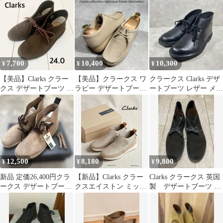
ッカブーツ
7,700
10,400
10,300
¥
¥
¥
【美品】Clarks クラー
【美品】クラークス ワ
クラークス Clarks デザ
クス デザートブーツ ブ
ラビー デザートブーツ
ートブーツ レザー メン
ラウン 茶 スエード
レディース 23.5cm ベー
ズ 26.5cm
ジュ
12,500
8,180
9,800
¥
¥
¥
新品 定価26,400円クラ
【新品】Clarks クラー
Clarks クラークス 英国
ークス デザートブーツ
クスエイストン ミッド
製 デザートブーツ ブ
75周年 ウルフスエード
ブーツ（デザートレザ
ラック スエード
8
ー）