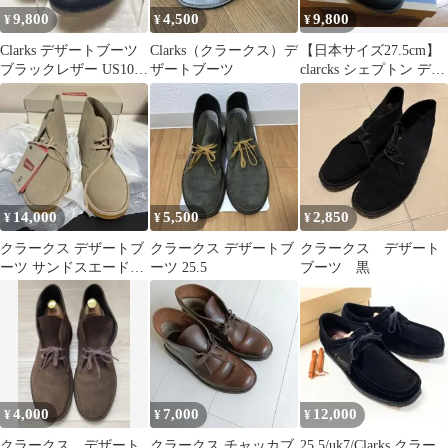
9,800
4,500
9,800
¥
¥
¥
Clarks デザートブーツ
Clarks（クラークス）デ
【日本サイズ27.5cm】
ブラックレザー US10.5
ザートブーツ
clarcks シェプトン デザ
28.5cm 美品
ートブーツ ブラック
14,000
5,500
2,850
¥
¥
¥
クラークス デザートブ
クラークス デザートブ
クラークス デザート
ーツ サンドスエード
ーツ 25.5
ブーツ 黒
UK7 26cm
4,000
7,000
12,000
¥
¥
¥
クラークス デザート
クラークス チャッカブ
25.5/uk7/Clarks クラー