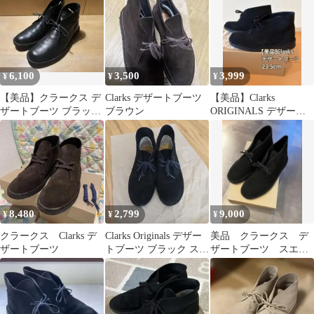
6,100
3,500
3,999
¥
¥
¥
【美品】クラークス デ
Clarks デザートブーツ
【美品】Clarks
ザートブーツ ブラック
ブラウン
ORIGINALS デザート
US7.5 25.5 26.5
ブーツ 黒 23.5
8,480
2,799
9,000
¥
¥
¥
クラークス Clarks デ
Clarks Originals デザー
美品 クラークス デ
ザートブーツ
トブーツ ブラック スエ
ザートブーツ スエー
ード レディース
ド 黒 ９ 27.5