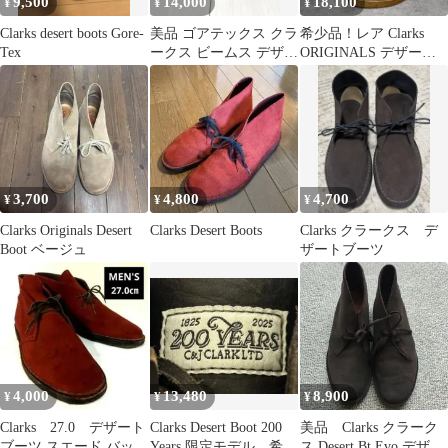
9,500
14,000
18,100
¥
¥
¥
Clarks desert boots Gore-
美品 ゴアテックス クラ
希少品！レア Clarks
Tex
ークス ビームス デザー
ORIGINALS デザート
トブーツ
ブーツ サンドスエード
3,700
4,800
4,700
¥
¥
¥
Clarks Originals Desert
Clarks Desert Boots
Clarks クラークス デ
Boot ベージュ
ザートブーツ
4,000
13,480
8,900
¥
¥
¥
Clarks 27.0 デザート
Clarks Desert Boot 200
美品 Clarks クラーク
ブーツ スエード バック
Years 限定モデル 希少
ス Desert Bt Evo デザー