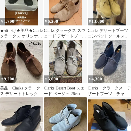
1,700
6,200
13,000
¥
¥
¥
★値下げ★美品★Clarks
Clarks クラークス スウ
Clarks デザートブーツ
クラークス オリジナル
ェード デザートブーツ
コンバットソールスウ
ズ デザートブーツ ブラ
ベージュ系 27.5cm
ェード新品未使用
ック
28.5cm
9,200
3,000
4,300
¥
¥
¥
美品 Clarks クラーク
Clarks Desert Boot スエ
Clarks クラークス デ
ス デザートトレック ス
ード ベージュ 26cm
ザートブーツ チャッ
エード ショートブーツ
カブーツ