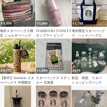
4,999
5,000
1,780
¥
¥
¥
海外スターバックス限
STARBUCKS STANLEY
海外限定スターバック
定 ショルダーバッグ 新
タンブラー ピンク 完
ス ハンドバッグエコ
品未使用
売品
バッグランチバッグ
ネイビー
9,777
1,800
650
¥
¥
¥
【新作】Starbucks スタ
スターバックス ステッ
新品 韓国 スタバ
ーバックス 中国限定 レ
カー 北海道
ショッピングバック
オパードコーヒーシリ
ーズ 750ml ミニリュッ
ク型チャーム付き 水筒