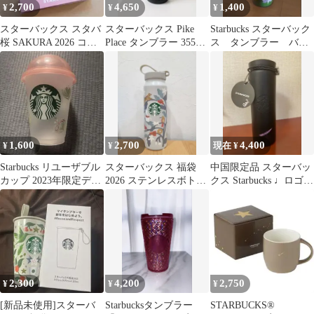
2,700
4,650
1,400
¥
¥
¥
スターバックス スタバ
スターバックス Pike
Starbucks スターバック
桜 SAKURA 2026 コー
Place タンブラー 355ml
ス タンブラー バリ
スター シャイニーピン
黒 新品
島 限定品
ク
1,600
2,700
4,400
¥
¥
現在 ¥
Starbucks リユーザブル
スターバックス 福袋
中国限定品 スターバッ
カップ 2023年限定デザ
2026 ステンレスボトル
クス Starbucks ♩ロゴボ
イン
A 355ml
トル
2,300
4,200
2,750
¥
¥
¥
[新品未使用]スターバ
Starbucksタンブラー
STARBUCKS®︎