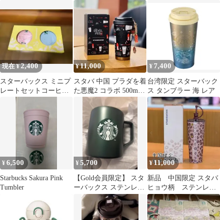
ッグ
ノ限定 タンブラー 黒x
金
2,400
11,000
7,400
現在 ¥
¥
¥
スターバックス ミニプ
スタバ 中国 プラダを着
台湾限定 スターバック
レートセットコーヒー
た悪魔2 コラボ 500ml
ス タンブラー 海 レア
アニマルズ 25周年限定
タンブラー 黒 ブラック
スタバ
6,500
5,700
11,000
¥
¥
¥
Starbucks Sakura Pink
【Gold会員限定】 スタ
新品 中国限定 スタバ
Tumbler
ーバックス ステンレス
ヒョウ柄 ステンレ
マググリーン414ml 箱
ス タブラー 845ml
付き
海外限定