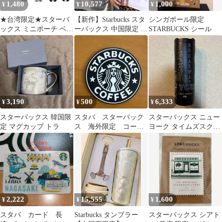
1,480
10,577
1,000
¥
¥
¥
★台湾限定★スターバ
【新作】Starbucks スタ
シンガポール限定
ックス ミニポーチ ベア
ーバックス 中国限定 ラ
STARBUCKS シール
リスタストラップ小物
メレオパード ステンレ
入れ
スボトル 370ml 真空断
熱 保温保冷 水筒 2色選
択可
3,190
500
6,333
¥
¥
¥
スターバックス 韓国限
スタバ スターバック
スターバックス ニュー
定 マグカップ トラ
ス 海外限定 コース
ヨーク タイムズスクエ
ター1枚売り
ア限定 タンブラー 水筒
2,222
15,555
1,600
¥
¥
¥
スタバ カード 長
Starbucks タンブラー
スターバックス シアト