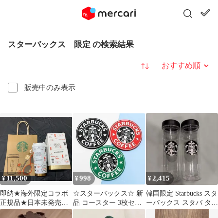
スターバックス 限定 の検索結果
並び替え
販売中のみ表示
11,500
998
2,415
¥
¥
¥
即納★海外限定コラボ
☆スターバックス☆ 新
韓国限定 Starbucks スタ
正規品★日本未発売★
品 コースター 3枚セッ
ーバックス スタバ タン
スターバックスとプラ
ト シンプル オシャレ
ブラー ミルクティー