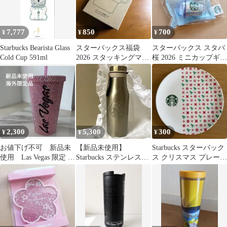
7,777
850
700
¥
¥
¥
Starbucks Bearista Glass
スターバックス福袋
スターバックス スタバ
Cold Cup 591ml
2026 スタッキングマグ
桜 2026 ミニカップギフ
セット
ト エアリーブルー 新品
2,300
5,300
300
¥
¥
¥
お値下げ不可 新品未
【新品未使用】
Starbucks スターバック
使用 Las Vegas 限定 ス
Starbucks ステンレスロ
ス クリスマス プレート
タッズ タンブラー ピン
ゴボトルゴールド
皿
ク
473ml