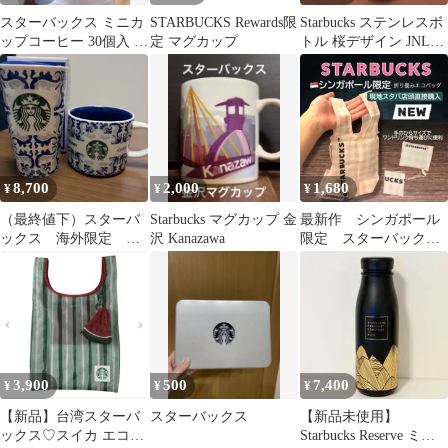
スターバックス ミニカ
STARBUCKS Rewards限
Starbucks ステンレスボ
ップコーヒー 30個入 台
定 マグカップ
トル 桜デザイン JNL-
湾コストコ限定バケツ
350SB ANA限定
8,700
2,000
1,680
¥
¥
¥
（最終値下）スターバ
Starbucks マグカップ 金
最新作 シンガポール
ックス 海外限定 タ
沢 Kanazawa
限定 スターバック
ンブラー マグカッ
ス 正規品ワンドリン
プ セット売り
クバック エコバック
3,900
500
7,400
¥
¥
¥
【新品】台湾スターバ
スターバックス
【新品未使用】
ックス♡スイカ エコバ
Starbucks Reserve ミラ