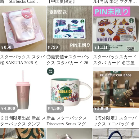
崎 Starbucks Card
【中国夏限定】
ル1号店 限定 マグネッ
NAGASAKI
ト
850
799
1,111
¥
¥
¥
スターバックス スタバ
⑰最安値★スターバッ
スターバックスカード
桜 SAKURA 2026 ミニ
クス スタバカード 26
スタバ カード 名古屋
ポーチギフト ピンク
神戸 KOBE ご当地 地域
地域限定
限定
4,000
4,500
3,080
¥
¥
¥
２日間限定出品 新品 ス
新品 スターバックス
【海外限定】スターバ
ターバックス タンブラ
Discovery Series マグ 北
ックス エコバッグ ボト
ー 473ml ピンク
海道限定
ルバッグ シンガポー
ル 新品