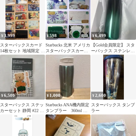
パー
3,999
598
6,499
¥
¥
¥
スターバックスカード
Starbucks 北米 アメリカ
【Gold会員限定】 スタ
14枚セット 地域限定 季
スターバックスカード
ーバックス ステンレス
節限定デザイン
冬 雪 トナカイ ⑧
ボトルグリーングラデ
ーション
6,500
1,000
2,600
¥
¥
¥
スターバックス ステッ
Starbucks ANA機内限定
スターバックス タンブ
カーセット 静岡 #22 ス
タンブラー 360ml ス
ラー
タバ 地域限定 ステッ
テンレスボトル 水筒
カー