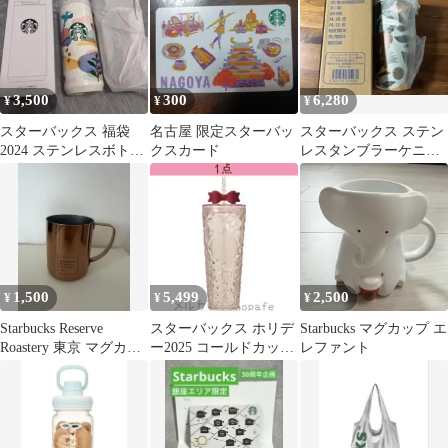
3,500
300
6,280
¥
¥
¥
スターバックス 福袋
名古屋 限定スターバッ
スターバックス ステン
2024 ステンレスボトル
クスカード
レスタンブラーケニ
355ml
ア Gold会員限定 ゴ
ールド スタバ
1,500
5,499
2,500
¥
¥
¥
Starbucks Reserve
スターバックス ホリデ
Starbucks マグカップ エ
Roastery 東京 マグカッ
ー2025 コールドカップ
レファント
プ
タンブラー リボン【新
品】