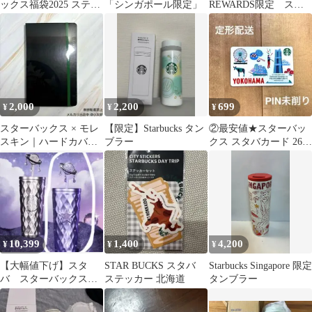
ックス福袋2025 ステン
「シンガポール限定」
REWARDS限定 スタ
レスボトルA 355ml
ーマグ ブラウン 296ml
2,000
2,200
699
¥
¥
¥
スターバックス × モレ
【限定】Starbucks タン
②最安値★スターバッ
スキン｜ハードカバー
ブラー
クス スタバカード 26
｜方眼｜ラージ｜日本
横浜 YOKOHAMA 地域
上陸15周年
限定
10,399
1,400
4,200
¥
¥
¥
【大幅値下げ】スタ
STAR BUCKS スタバ
Starbucks Singapore 限定
バ スターバックス
ステッカー 北海道
タンブラー
紫夜星河 タンブラ
ー 中国限定 紫