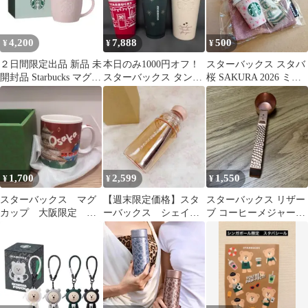
ザイン マグカップ かわ
いい ヒョウ柄 カフェ
食器 ギフト
4,200
7,888
500
¥
¥
¥
２日間限定出品 新品 未
本日のみ1000円オフ！
スターバックス スタバ
開封品 Starbucks マグカ
スターバックス タンブ
桜 SAKURA 2026 ミニ
ップ ピンク
ラー 3点セット
カップギフト ピンク
1,700
2,599
1,550
¥
¥
¥
スターバックス マグ
【週末限定価格】スタ
スターバックス リザー
カップ 大阪限定 ス
ーバックス シェイカ
ブ コーヒーメジャース
タバマグ
ーボトル444ml【新品】
プーン 銅色