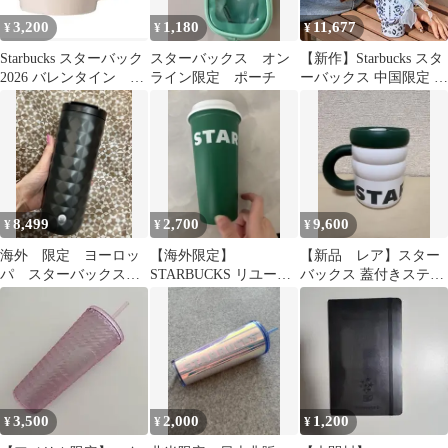
3,200
1,180
11,677
¥
¥
¥
Starbucks スターバック
スターバックス オン
【新作】Starbucks スタ
2026 バレンタイン マ
ライン限定 ポーチ
ーバックス 中国限定 レ
グカップ
オパードコーヒーシリ
ーズ 2WAYステンレス
タンブラー 470ml チェ
ーンハンドル リボン付
き ブラウン／ライトブ
ルー
8,499
2,700
9,600
¥
¥
¥
海外 限定 ヨーロッ
【海外限定】
【新品 レア】スター
パ スターバックス
STARBUCKS リユーザ
バックス 蓋付きステン
マットブラック ステ
ブルカップ 591ml
レスマグ 海外限定 タ
ンレスタンブラー
ンブラー
3,500
2,000
1,200
¥
¥
¥