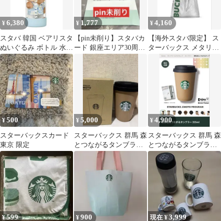
6,380
1,777
4,160
¥
¥
¥
スタバ 韓国 ベアリスタ
【pin未削り】スタバカ
【海外スタバ限定】 ス
ぬいぐるみ ボトル 水筒
ード 銀座エリア30周年
ターバックス メタリッ
タンブラー 新品 ブルー
記念デザイン
ク エコバッグ 新品
500
5,000
4,900
¥
¥
¥
スターバックスカード
スターバックス 群馬 森
スターバックス 群馬 森
東京 限定
とつながるタンブラー
とつながるタンブラー
355ml
355ml スタバ 群馬限定
599
900
3,999
¥
¥
現在 ¥