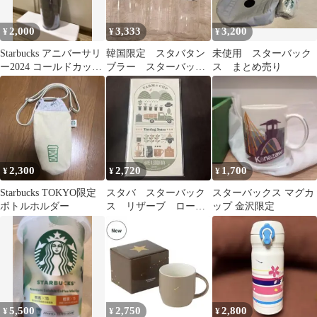
2,000
3,333
3,200
¥
¥
¥
Starbucks アニバーサリ
韓国限定 スタバタン
未使用 スターバック
ー2024 コールドカップ
ブラー スターバック
ス まとめ売り
タンブラー
ス ミルクティー 3本
2,300
2,720
1,700
¥
¥
¥
Starbucks TOKYO限定
スタバ スターバック
スターバックス マグカ
ボトルホルダー
ス リザーブ ロース
ップ 金沢限定
タリー東京限定 トラ
ベラーズ リフィル
5,500
2,750
2,800
¥
¥
¥