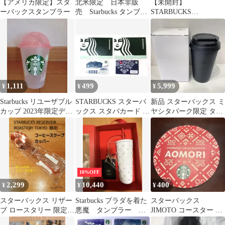
【アメリカ限定】スタ
北米限定 日本非販
【未開封】
ーバックスタンブラー
売 Starbucks タンブラ
STARBUCKS
ー
REWARDS限定 モレス
キン ノートブック
1,111
499
5,999
¥
¥
¥
Starbucks リユーザブル
STARBUCKS スターバ
新品 スターバックス ミ
カップ 2023年限定デザ
ックス スタバカード 2
ヤシタパーク限定 タン
イン
枚セット
ブラー マットブラック
10%OFF
2,299
10,440
400
¥
¥
¥
スターバックス リザー
Starbucks プラダを着た
スターバックス
ブ ロースタリー 限定
悪魔 タンブラー 中
JIMOTO コースター 青
コーヒースクープ カッ
国限定
森