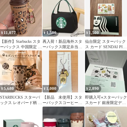
ダを着た悪魔2 500ml
ストラップつき タンブ
ラー スタバコレクショ
ン オシャレ The Devil
Wears Prada 2 Starbucks
ホワイト
11,077
1,580
1,500
¥
¥
¥
【新作】Starbucks スタ
再入荷！新品海外スタ
仙台限定 スターバック
ーバックス 中国限定 レ
ーバックス限定弁当入
ス カード SENDAI PIN
オパード柄 ステンレス
れ 保冷バッグ 手提げ
未削り
タンブラー2way 480ml
バッグ ブラック
チェーンストラップ チ
ャーム付き ストロー対
応
5,680
1,000
2,890
¥
¥
¥
STARBUCKS スターバ
【新品 未使用】スタ
即購入可⭐︎スターバック
ックス レオパード柄 ス
ーバックスコーヒー
スカード 銀座限定デザ
タバ マグカップ 473ml
限定ストラップ チャ
イン
豹柄 ヒョウ柄 陶器 箱
ーム キーホルダー
付き レオパード マグカ
ップ 473ml 海外限定デ