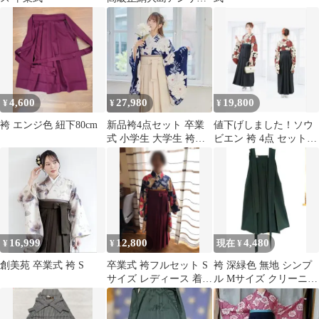
ブル 袴チェック 小
学生卒業式
4,600
27,980
19,800
¥
¥
¥
袴 エンジ色 紐下80cm
新品袴4点セット 卒業
値下げしました！ソウ
式 小学生 大学生 袴セ
ビエン 袴 4点 セット
ット ネイビー 紺地
レディース 牡丹 花唐
63IV
草 小振袖
16,999
12,800
4,480
¥
¥
現在 ¥
創美苑 卒業式 袴 S
卒業式 袴フルセット S
袴 深緑色 無地 シンプ
サイズ レディース 着
ル Mサイズ クリーニン
物・長襦袢・小物付き
グ済 2回着用
靴なし