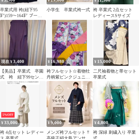
5,500
29,800
11,500
¥
¥
¥
卒業式用 袴(紐下95
小学生 卒業式袴一式
袴 卒業式 2点セット
㌢)159〜164㌢ ブーツ
レディースSサイズ
＋10㌢可 単品 紺
3,400
16,980
15,000
現在 ¥
¥
¥
【美品】卒業式 卒園
袴フルセット☆着物牡
二尺袖着物と帯セット
式 袴 紐下99セン
丹柄紫ピンクジュニア
卒業式
チ スカートタイプ
卒業式正装発表会ドレ
紫 無地
ス長襦袢小物
5%OFF
33,000
9,000
4,800
¥
¥
¥
袴 4点セット レディー
メンズ袴フルセット ‼️
袴 深緑 刺繍入り 卒業
ス 卒業式
高級正絹大島アンサン
式