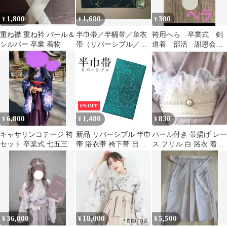
1,800
1,600
300
¥
¥
¥
重ね襟 重ね衿 パール＆
半巾帯／半幅帯／単衣
袴用へら 卒業式 剣
シルバー 卒業 着物
帯（リバーシブル／黒
道着 部活 謝恩会
／金／稲穂／星／ラ
男女兼用 コスプレ
メ）浴衣 卒業式／袴
新品 未使用
6%OFF
6,800
1,480
830
¥
¥
¥
キャサリンコテージ 袴
新品 リバーシブル 半巾
パール付き 帯揚げ レー
セット 卒業式 七五三
帯 浴衣帯 袴下帯 日本
ス フリル 白 浴衣 着物
製 着物帯 単衣帯 半幅
振袖 袴 お祭り 夏祭り
帯 ゆかた 袴 卒業袴 卒
業式 No.58
36,000
18,000
5,500
¥
¥
¥