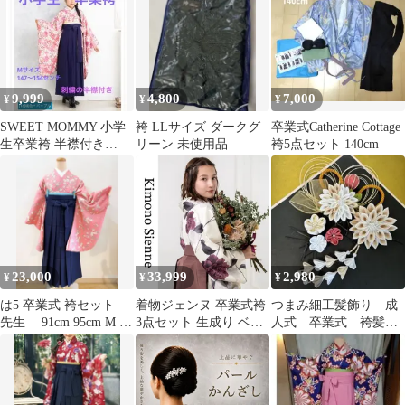
伊達衿 伊達襟
9,999
4,800
7,000
¥
¥
¥
SWEET MOMMY 小学
袴 LLサイズ ダークグ
卒業式Catherine Cottage
生卒業袴 半襟付き
リーン 未使用品
袴5点セット 140cm
M（147〜154cm）
23,000
33,999
2,980
¥
¥
¥
は5 卒業式 袴セット
着物ジェンヌ 卒業式袴
つまみ細工髪飾り 成
先生 91cm 95cm M L
3点セット 生成り ベー
人式 卒業式 袴髪飾
選べる 大学生
ジュ 栗茶 ダリア 花柄
り 和装髪飾り
袴 卒業式 二尺袖着物
レディース袴 袴セット