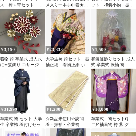
ス 袴＋帯セット
メ入り一本手巾着★紫
ット 和装小物 振袖
【825】
きんちゃく
着付けセット 礼装用
着付け小物セット 着付
け小物セット 着付け
セット 着付け小物 成
人式 振袖 卒業式 入学
式 着物 着付けセット
一式 訪問着 和装 振
3,150
23,333
1,500
¥
¥
¥
袖 礼装用 訪問着
附け下げ ママ振袖
着物 袴 卒業式 成人式
大学生袴 袴セット 振
和装髪飾りセット 成人
全ての着物に使える
に✴︎髪飾り コサージュ
袖正絹 着物正絹 小学
式 卒業式 振袖 袴
#1011
生袴 卒業式袴レトロ
着物アンティーク
31,999
1,280
18,000
¥
¥
¥
卒業式 袴 セット 大学
☆新品未使用☆訪問
卒業式 袴セットQ
生 卒業袴 着付けセット
着・振袖・卒業袴
二尺袖着物 袴 紫 グラ
付き
白・金系重ね衿 重ね襟
デーション 花柄