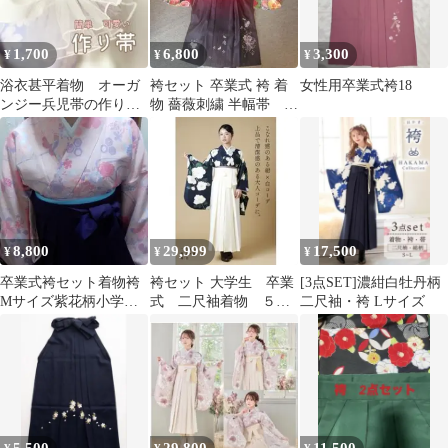
1,700
6,800
3,300
¥
¥
¥
浴衣甚平着物 オーガ
袴セット 卒業式 袴 着
女性用卒業式袴18
ンジー兵児帯の作り
物 薔薇刺繍 半幅帯 重
帯 成人式振袖 卒業
ね衿付
式袴 七五三 ピンク
白
8,800
29,999
17,500
¥
¥
¥
卒業式袴セット着物袴
袴セット 大学生 卒業
[3点SET]濃紺白牡丹柄
Mサイズ紫花柄小学校
式 二尺袖着物 ５点
二尺袖・袴 Lサイズ
桜柄着物 袴セット
セット