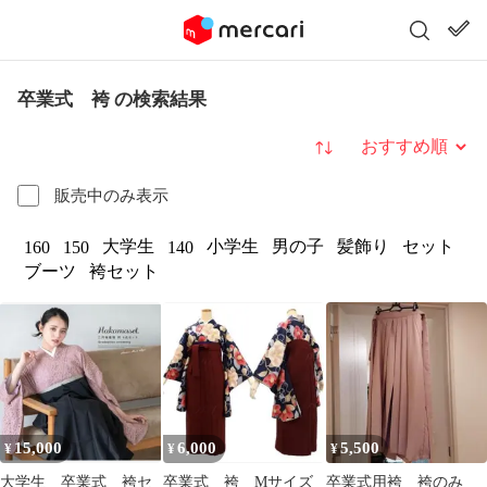
卒業式 袴 の検索結果
並び替え
販売中のみ表示
大学生
小学生
男の子
髪飾り
セット
160
150
140
ブーツ
袴セット
15,000
6,000
5,500
¥
¥
¥
大学生 卒業式 袴セ
卒業式 袴 Mサイズ
卒業式用袴 袴のみ