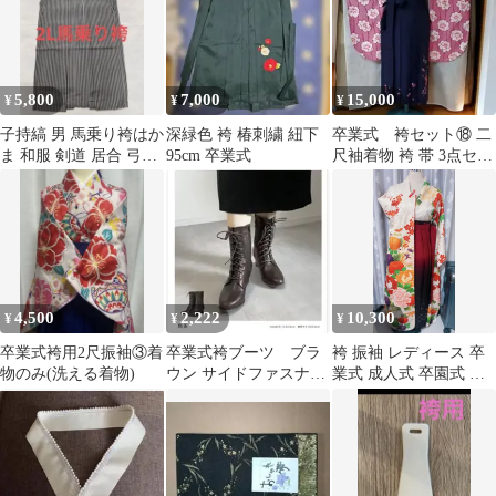
5,800
7,000
15,000
¥
¥
¥
子持縞 男 馬乗り袴はか
深緑色 袴 椿刺繍 紐下
卒業式 袴セット⑱ 二
ま 和服 剣道 居合 弓道
95cm 卒業式
尺袖着物 袴 帯 3点セッ
成人式 卒業式
ト ピンク 花柄 紺
4,500
2,222
10,300
¥
¥
¥
卒業式袴用2尺振袖③着
卒業式袴ブーツ ブラ
袴 振袖 レディース 卒
物のみ(洗える着物)
ウン サイドファスナー
業式 成人式 卒園式 ま
付き
とめ売り セット売り