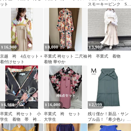
ット
スモーキーピンク Sサ
イズ
16,900
8,000
3,900
¥
¥
¥
京越 袴 4点セット +
卒業式 袴セット 二尺袖
袴 卒業式 着物
着付けセット
着物 華やか
6,980
16,000
2,999
¥
¥
¥
卒業式 袴セット 小
卒業式 袴 セット
残り僅か！新品・サン
学生 着物 帯 袴 3
大学生
プル品！『希少色♪』
点セット 160
無地袴 単品 M寸