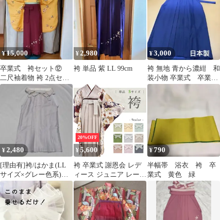
15,000
2,980
3,000
¥
¥
¥
卒業式 袴セット⑫
袴 単品 紫 LL 99cm
袴 無地 青から濃紺 和
二尺袖着物 袴 2点セッ
装小物 卒業式 卒業式
ト 黄色 花柄 えんじ色
袴 着付け練習用に
20%OFF
2,480
5,600
790
¥
¥
¥
[理由有]袴/はかま(LL
袴 卒業式 謝恩会 レデ
半幅帯 浴衣 袴 卒
サイズ×グレー色系)卒
ィース ジュニア レース
業式 黄色 緑
業式♪935
大学生 小学生 ブーツ
にも 単品 Sサイズ 選べ
る 9色 seax9