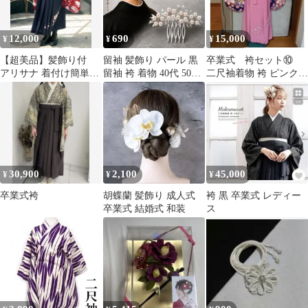
12,000
690
15,000
¥
¥
¥
【超美品】髪飾り付
留袖 髪飾り パール 黒
卒業式 袴セット⑩
アリサナ 着付け簡単小
留袖 袴 着物 40代 50代
二尺袖着物 袴 ピンク
学生袴150
かんざし 簪 パールピン
花柄 華やか
フラワー 結婚式 成人式
振袖 和装 卒業式 花嫁
浴衣 ショートヘア ショ
ート 和装小物 コーム
ヘアアクセサリー ヘア
ーアクセサリー ヘアア
30,900
2,100
45,000
¥
¥
¥
クセ ヘアピン ヘアコー
ム
卒業式袴
胡蝶蘭 髪飾り 成人式
袴 黒 卒業式 レディー
卒業式 結婚式 和装
ス