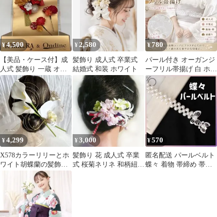
4,500
2,580
780
¥
¥
¥
【美品・ケース付】成
髪飾り 成人式 卒業式
パール付き オーガンジ
人式 髪飾り 一蔵 オン
結婚式 和装 ホワイト
ーフリル帯揚げ 白 ホワ
ディーヌ 振袖 卒業式
イト 振袖 袴 成人式 卒
業式
4,299
3,000
570
¥
¥
¥
X578カラーリリーとホ
髪飾り 花 成人式 卒業
匿名配送 パールベルト
ワイト胡蝶蘭の髪飾り
式 桜菊ネリネ 和柄紐付
蝶々 着物 帯締め 帯留
水引金箔付き 結婚式
ピンク 袴 浴衣 着物
め 帯紐 帯飾り 卒業式
和装成人式振袖袴
和装
袴