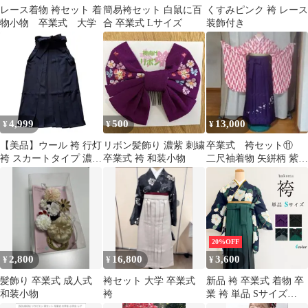
レース着物 袴セット 着
簡易袴セット 白鼠に百
くすみピンク 袴 レース
物小物 卒業式 大学
合 卒業式 Lサイズ
装飾付き
4,999
500
13,000
¥
¥
¥
【美品】ウール 袴 行灯
リボン髪飾り 濃紫 刺繍
卒業式 袴セット⑪
袴 スカートタイプ 濃紺
卒業式 袴 和装小物
二尺袖着物 矢絣柄 紫袴
色 無地 紐下92cm 卒業
刺繍入り
式
20%OFF
2,800
16,800
3,600
¥
¥
¥
髪飾り 卒業式 成人式
袴セット 大学 卒業式
新品 袴 卒業式 着物 卒
和装小物
袴
業 袴 単品 Sサイズ
87cm【選べる4色】