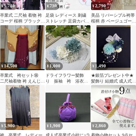
5,780
730
2,790
¥
¥
¥
卒業式 二尺袖 着物 袴
足袋 レディース 刺繍
美品 リバーシブル袴帯
コーデ 桜柄 ブラック
ストレッチ 足袋カバー
桜柄 赤 ベージュゴール
ピンク レディース 大学
口ゴム 単衣足袋 こはぜ
ド 卒業式
生 和装
なし 22.5cm～24.5cm フ
リーサイズ F寸 たび姫
足袋ソックス 白 伸びる
伸縮 刺しゅう 靴下 着
物 ゆかた 浴衣 振袖 袴
かわいい おしゃれ
14,500
1,000
1,490
¥
¥
¥
卒業式 袴セット⑭
ドライフラワー髪飾
★銀箔プレゼント中★
二尺袖着物 袴 えんじ色
り 振袖 袴 浴衣
髪飾り 結婚式 成人式
桜刺繍 レトロモダン
七五三 夏祭り 成人
卒業式 和装 浴衣 袴に
式髪飾りNo.2538
も♡
5,900
1,900
2,860
¥
¥
¥
袴 卒業式 レディー
成人式卒業式小紋に♪ラ
着物小物セット 9点セ