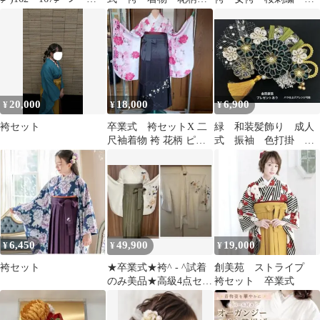
＋10㌢可 単品 紺
トロ オレンジ、紺、
黒 紫 L ・2L h14
緑、白、黄色、金色①
20,000
18,000
6,900
¥
¥
¥
袴セット
卒業式 袴セットX 二
緑 和装髪飾り 成人
尺袖着物 袴 花柄 ピン
式 振袖 色打掛
ク×グレー レディース
袴 卒業式 金箔 前
撮り ブライダル
6,450
49,900
19,000
¥
¥
¥
袴セット
★卒業式★袴^ - ^試着
創美苑 ストライプ
のみ美品★高級4点セッ
袴セット 卒業式
ト