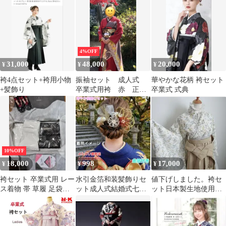
seax47
4%OFF
31,000
48,000
20,000
¥
¥
¥
袴4点セット+袴用小物
振袖セット 成人式
華やかな花柄 袴セット
+髪飾り
卒業式用袴 赤 正
卒業式 式典
絹 振袖6点セット
10%OFF
18,000
998
17,000
¥
¥
¥
袴セット 卒業式用 レー
水引金箔和装髪飾りセ
値下げしました。袴セ
ス着物 帯 草履 足袋付
ット成人式結婚式七五
ット日本製生地使用
き
三卒業式着物袴浴衣髪
レース襟付き 卒業式
飾り
など