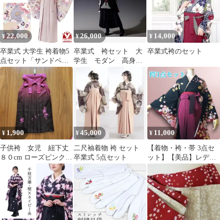
22,000
26,000
14,000
¥
¥
¥
卒業式 大学生 袴着物5
卒業式 袴セット 大
卒業式袴のセット
点セット「サンドベー
学生 モダン 高身
ジュ系、牡丹」
長 LL
RKSTGd913set
1,900
45,000
11,000
¥
¥
¥
子供袴 女児 紐下丈
二尺袖着物 袴 セット
【着物・袴・帯 3点セ
８０cm ローズピンク
卒業式 5点セット
ット】【美品】レディ
706
ース袴セット 成人式・
卒業式に 華やか和装 黒
エンジ 花柄 桜 地紋 刺
繍 95-62