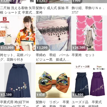
3,890
5,415
900
¥
¥
¥
二尺袖 洗える着物 矢羽
髪飾り 成人式 振袖 卒
飾り紐、帯飾りＮｏ．
根 ショート丈 卒業式
業袴
3757
重ね衿付 袴に 紫 ns06
15,000
1,200
26,500
¥
¥
¥
袴セット、花柄 バッ
帯締め 帯紐 パール
卒業袴 セット
グ、花飾り付き
ビジュー黒 姫成人式
振袖 卒業式袴 浴衣
着物 帯飾り 七五三
5,500
450
6,800
¥
¥
¥
卒業式用 袴(紐下98
髪飾り リボン 卒業
ユーズド品 卒業式
㌢)162〜167㌢ ブーツ
式 袴 着物 花柄レ
袴 女袴 桜刺繍