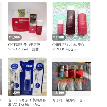
1,900
2,588
¥
¥
R
CHIFURE 美白美容液
CHIFUREちふれ 美白
VC&AR 30mL 詰替
VC&AR 3点セット
1,599
3,499
¥
¥
本
セット☆ちふれ 美白美容
ちふれ 超お得 セット
液 VC 本体30ml＋詰め替