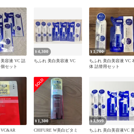
容液/美白化粧水VC&AR
セット♪
4,300
1,700
¥
¥
美容液 VC 詰
ちふれ 美白美容液 VC
ちふれ 美白美容液 VC 
３個セット
体 詰替用セット
1,300
3,999
¥
¥
 VC&AR
CHIFURE W美白ビタミ
ちふれ 美白美容液VC 