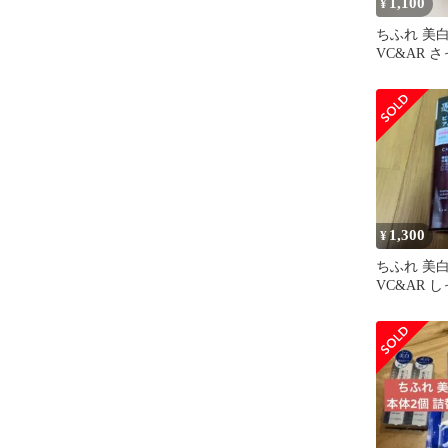
1,100
¥
ちふれ 美
VC&AR 
1,300
¥
ちふれ 美
VC&AR 