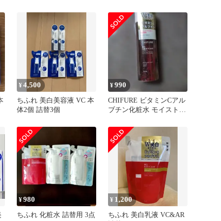
え用30ml
4,500
990
¥
¥
本
ちふれ 美白美容液 VC 本
CHIFURE ビタミンCアル
体2個 詰替3個
ブチン化粧水 モイスト
180ml
980
1,200
¥
¥
美
ちふれ 化粧水 詰替用 3点
ちふれ 美白乳液 VC&AR