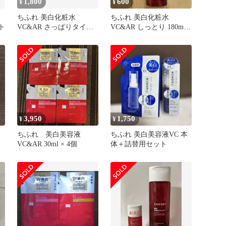
1,800
600
¥
¥
ちふれ 美白化粧水
ちふれ 美白化粧水
ト
VC&AR さっぱりタイプ
VC&AR しっとり 180ml
&乳液 詰替用 2点セット
残量6割
3,950
1,750
¥
¥
液
ちふれ 美白美容液
ちふれ 美白美容液VC 本
VC&AR 30ml × 4個
体＋詰替用セット