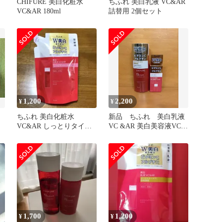
CHIFURE 美白化粧水
ちふれ 美白乳液 VC&AR
VC&AR 180ml
詰替用 2個セット
1,200
2,200
¥
¥
ちふれ 美白化粧水
新品 ちふれ 美白乳液
VC&AR しっとりタイプ
VC &AR 美白美容液VC
詰替用
&AR 2点セット
1,700
1,200
¥
¥